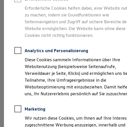
Reifenpakete
Leasing
Erforderliche Cookies helfen dabei, eine Website nu
Leasing-Angebote
zu machen, indem sie Grundfunktionen wie
Der T-Roc
Gebrauchtwagen Leasing
Seitennavigation und Zugriff auf sichere Bereiche de
Junge Gebrauchtwagen-Leasing
Elektroauto Leasing
Website ermöglichen. Die Website kann ohne diese
Kleinwagen-Leasing
Cookies nicht richtig funktionieren.
Leasing ohne Anzahlung
Finanzierung
Autokredit mit Schlussrate
Analytics und Personalisierung
Versicherungen und Garantien
Kfz-Versicherung
Diese Cookies sammeln Informationen über Ihre
Restschuldversicherungen
Websitenutzung (beispielsweise Seitenaufrufe,
Garantien
Verweildauer je Seite, Klicks) und ermöglichen uns b
Wartungsverträge
Geschäftskunden
Teilnahme, Ihre Umfrageergebnisse in die
Professional Class bei Volkswagen
Websiteoptimierung mit einzubeziehen. Damit helfe
Großkunden
uns, Ihr Nutzererlebnis persönlich auf Sie zuzuschne
Behörden
(
Impressum & Rechtliches
)
Direktkunden
Sonderfahrzeuge
Marketing
Anpfiff zum Gewinn
Elektromobilität
Wir nutzen diese Cookies, um Ihnen auf Ihre Intere
Elektroautos
zugeschnittene Werbung anzuzeigen, innerhalb und
ID. Tutorials