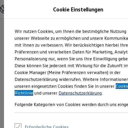
Modelle und Konfigurator
Cookie Einstellungen
Konfigurator
Modelle vergleichen
Konfiguration laden
Zum
Zum
Autosuche
Wir nutzen Cookies, um Ihnen die bestmögliche Nutzung
Hauptinhalt
Footer
Elektroautos
springen
springen
unserer Webseite zu ermöglichen und unsere Kommunika
ENERGY Sondermodelle
Nutzfahrzeuge
mit Ihnen zu verbessern. Wir berücksichtigen hierbei Ihr
SUV und CUV
Präferenzen und verarbeiten Daten für Marketing, Analyt
Familienautos
Personalisierung nur, wenn Sie uns Ihre Einwilligung gebe
Kombis
Kompaktwagen
Diese können Sie jederzeit mit Wirkung für die Zukunft i
Sportwagen
Cookie Manager (Meine Präferenzen verwalten) in der
Schnell verfügbare Fahrzeuge
Angebote und Produkte
Datenschutzerklärung widerrufen. Weitere Informatione
Aktuelle Angebote
unseren eingesetzten Cookies finden Sie in unserer
Cooki
E-Auto-Förderung
Richtlinie
und unserer
Datenschutzerklärung
.
Volkswagen Marktplatz
Die ENERGY Sondermodelle
Folgende Kategorien von Cookies werden durch uns einge
Junge Gebrauchtwagen und Gebrauchtwagen
Volkswagen Zertifizierte Gebrauchtwagen
Elektromobilität bei Gebrauchtwagen
Zubehör- und Serviceangebote
Saisonangebote
Erforderliche Cookies