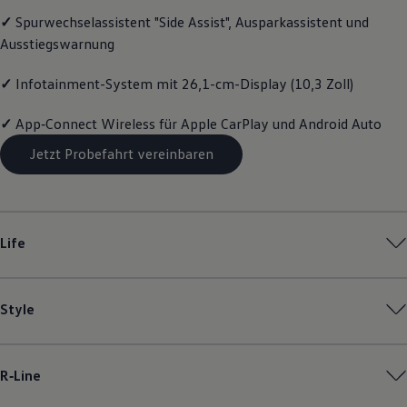
Magazin
✓
Spurwechselassistent "Side Assist", Ausparkassistent und
Lifestyle
Ausstiegswarnung
Transport
Familie
Elektromobilität
✓
Infotainment-System mit 26,1-cm-Display (10,3 Zoll)
Volkswagen R
Pannen- und Unfallhilfe
✓
App‑Connect
Wireless für Apple
CarPlay
und
Android
Auto
Volkswagen Kundenbetreuung
Jetzt Probefahrt vereinbaren
Life
Style
R‑Line