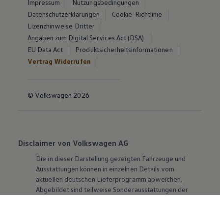
Impressum
Nutzungsbedingungen
Datenschutzerklärungen
Cookie-Richtlinie
Lizenzhinweise Dritter
Angaben zum Digital Services Act (DSA)
EU Data Act
Produktsicherheitsinformationen
Vertrag Widerrufen
© Volkswagen 2026
Disclaimer von Volkswagen AG
Die in dieser Darstellung gezeigten Fahrzeuge und
Ausstattungen können in einzelnen Details vom
aktuellen deutschen Lieferprogramm abweichen.
Abgebildet sind teilweise Sonderausstattungen der
Fahrzeuge gegen Mehrpreis.
Bitte beachten Sie auch unseren Konfigurator für eine