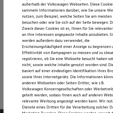
Elektrofahrzeugkonzepte
außerhalb der Volkswagen Webseiten. Diese Cookie
Probefahrt vereinbaren
ID. EVERY1
sammeln Informationen darüber, wie Sie unsere We
Reichweite
nutzen, zum Beispiel, welche Seiten Sie am meisten
Reichweite der ID. Modelle
Reichweite im Winter
besuchen oder wie Sie sich auf der Seite bewegen. D
Rekuperation
Zweck dieser Cookies ist es, Ihnen für Sie relevante
Laden
Fahrzeugangebot anfordern
an Ihre Interessen angepasste Inhalte anzubieten. S
Laden unterwegs
Laden Zuhause
werden außerdem dazu verwendet, die
Ladestationen finden
Erscheinungshäufigkeit einer Anzeige zu begrenzen 
Ladezeitensimulator
Effektivität von Kampagnen zu messen und zu steue
Batterie
Sicherheit
registrieren, ob Sie eine Webseite besucht haben od
Servicetermin buchen
Garantie und Lebensdauer
nicht, sowie welche Inhalte genutzt worden sind. Di
Nachhaltigkeit
basiert auf einer eindeutigen Identifikation Ihres B
Technologie
Kosten und Kauf
sowie Ihres Internetgeräts. Die Informationen kön
Verbrauchskosten
anderen Webseiten oder Seiten Dritter, wie z.B.
Kaufoptionen
Serviceanfrage stellen
Volkswagen Konzerngesellschaften oder Werbetrei
E-Auto-Förderung
Software und Konnektivität
geteilt werden, sodass Ihnen auch auf anderen Web
Die ID. Software 6
relevante Werbung angezeigt werden kann. Wir nut
ID. Software Versionen und Updates
Dienste eines Dritten für die Verarbeitung solcher D
Digitale Extras
Schnittstellen zu Ihrem ID.