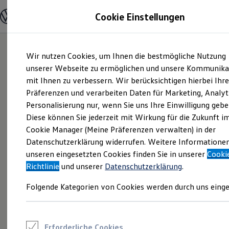
Modelle und Konfigurator
Cookie Einstellungen
Konfigurator
Modelle vergleichen
Konfiguration laden
Zum
Zum
Autosuche
Wir nutzen Cookies, um Ihnen die bestmögliche Nutzung
Hauptinhalt
Footer
Elektroautos
springen
springen
unserer Webseite zu ermöglichen und unsere Kommunika
ENERGY Sondermodelle
Nutzfahrzeuge
mit Ihnen zu verbessern. Wir berücksichtigen hierbei Ihr
SUV und CUV
Präferenzen und verarbeiten Daten für Marketing, Analyt
Familienautos
Personalisierung nur, wenn Sie uns Ihre Einwilligung gebe
Kombis
Kompaktwagen
Diese können Sie jederzeit mit Wirkung für die Zukunft i
Sportwagen
Cookie Manager (Meine Präferenzen verwalten) in der
Schnell verfügbare Fahrzeuge
Angebote und Produkte
Datenschutzerklärung widerrufen. Weitere Informatione
Aktuelle Angebote
unseren eingesetzten Cookies finden Sie in unserer
Cooki
E-Auto-Förderung
Richtlinie
und unserer
Datenschutzerklärung
.
Volkswagen Marktplatz
Die ENERGY Sondermodelle
Folgende Kategorien von Cookies werden durch uns einge
Junge Gebrauchtwagen und Gebrauchtwagen
Volkswagen Zertifizierte Gebrauchtwagen
Elektromobilität bei Gebrauchtwagen
Zubehör- und Serviceangebote
Saisonangebote
Erforderliche Cookies