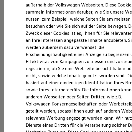
Elektrofahrzeugkonzepte
außerhalb der Volkswagen Webseiten. Diese Cookie
ID. EVERY1
sammeln Informationen darüber, wie Sie unsere We
Probefahrt vereinbaren
Reichweite
nutzen, zum Beispiel, welche Seiten Sie am meisten
Reichweite der ID. Modelle
Reichweite im Winter
besuchen oder wie Sie sich auf der Seite bewegen. D
Rekuperation
Zweck dieser Cookies ist es, Ihnen für Sie relevante
Laden
an Ihre Interessen angepasste Inhalte anzubieten. S
Laden unterwegs
Fahrzeugangebot anfordern
Laden Zuhause
werden außerdem dazu verwendet, die
Ladestationen finden
Erscheinungshäufigkeit einer Anzeige zu begrenzen 
Ladezeitensimulator
Effektivität von Kampagnen zu messen und zu steue
Batterie
Sicherheit
registrieren, ob Sie eine Webseite besucht haben od
Garantie und Lebensdauer
nicht, sowie welche Inhalte genutzt worden sind. Di
Nachhaltigkeit
Servicetermin buchen
basiert auf einer eindeutigen Identifikation Ihres B
Technologie
Kosten und Kauf
sowie Ihres Internetgeräts. Die Informationen kön
Verbrauchskosten
anderen Webseiten oder Seiten Dritter, wie z.B.
Kaufoptionen
Volkswagen Konzerngesellschaften oder Werbetrei
E-Auto-Förderung
Software und Konnektivität
Serviceanfrage stellen
geteilt werden, sodass Ihnen auch auf anderen Web
Die ID. Software 6
relevante Werbung angezeigt werden kann. Wir nut
ID. Software Versionen und Updates
Dienste eines Dritten für die Verarbeitung solcher D
Digitale Extras
Schnittstellen zu Ihrem ID.