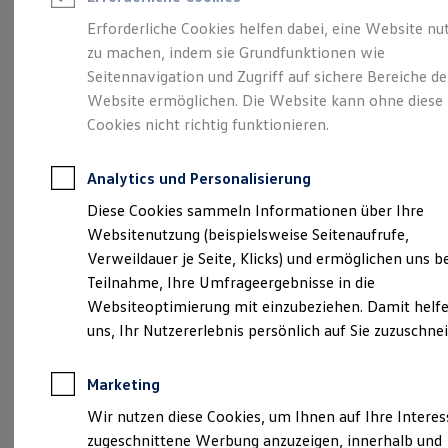
Reifenpakete
Leasing
Erforderliche Cookies helfen dabei, eine Website nu
Leasing-Angebote
zu machen, indem sie Grundfunktionen wie
Mehr Raum für alle(s).
Gebrauchtwagen Leasing
Seitennavigation und Zugriff auf sichere Bereiche de
Junge Gebrauchtwagen-Leasing
Elektroauto Leasing
Website ermöglichen. Die Website kann ohne diese
Der Tayron.
Kleinwagen-Leasing
Cookies nicht richtig funktionieren.
Leasing ohne Anzahlung
Finanzierung
Autokredit mit Schlussrate
Analytics und Personalisierung
Versicherungen und Garantien
Kfz-Versicherung
Diese Cookies sammeln Informationen über Ihre
Restschuldversicherungen
Websitenutzung (beispielsweise Seitenaufrufe,
Garantien
Verweildauer je Seite, Klicks) und ermöglichen uns b
Wartungsverträge
Geschäftskunden
Teilnahme, Ihre Umfrageergebnisse in die
Professional Class bei Volkswagen
Websiteoptimierung mit einzubeziehen. Damit helfe
Großkunden
uns, Ihr Nutzererlebnis persönlich auf Sie zuzuschne
Behörden
Direktkunden
(
Impressum & Rechtliches
)
Sonderfahrzeuge
Marketing
Anpfiff zum Gewinn
Elektromobilität
Wir nutzen diese Cookies, um Ihnen auf Ihre Intere
Elektroautos
zugeschnittene Werbung anzuzeigen, innerhalb und
ID. Tutorials