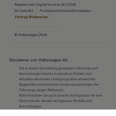
Angaben zum Digital Services Act (DSA)
EU Data Act
Produktsicherheitsinformationen
Vertrag Widerrufen
© Volkswagen 2026
Disclaimer von Volkswagen AG
Die in dieser Darstellung gezeigten Fahrzeuge und
Ausstattungen können in einzelnen Details vom
aktuellen deutschen Lieferprogramm abweichen.
Abgebildet sind teilweise Sonderausstattungen der
Fahrzeuge gegen Mehrpreis.
Bitte beachten Sie auch unseren Konfigurator für eine
Übersicht der aktuell verfügbaren Modelle und
Ausstattungen.
Die angegebenen Verbrauchs- und Emissionswerte