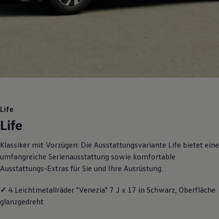
Motorenöl und Flüssigkeiten
Räder und Reifen
Pannen- und Unfallhilfe
Economy Service
Volkswagen Teile
Zubehör
Modellspezifisches Zubehör
Schutz und Pflege
Transport
Entertainment und Elektronik
Individualisieren
Wallbox und Ladekabel
Life
Digitale Extras
Life
Dienste für Ihr Modell finden
Volkswagen Apps, Login und Shop
Handy und Fahrzeug verbinden
Klassiker mit Vorzügen: Die Ausstattungsvariante Life bietet eine
Updates für Software, Karten und Radio
umfangreiche Serienausstattung sowie komfortable
Über Ihr Auto
Vorgängermodelle
Ausstattungs-Extras für Sie und Ihre Ausrüstung.
Kundeninformationen
Volkswagen Kundenbetreuung
✓
4 Leichtmetallräder "Venezia" 7 J x 17 in Schwarz, Oberfläche
Warn- und Kontrollleuchten
Assistenzsysteme
glanzgedreht
Digitale Betriebsanleitung
Live Beratung