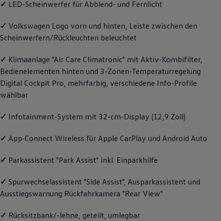
✓
LED-Scheinwerfer für Abblend- und Fernlicht
Magazin
Lifestyle
✓
Volkswagen
Logo vorn und hinten, Leiste zwischen den
Transport
Familie
Scheinwerfern/Rückleuchten beleuchtet
Elektromobilität
Volkswagen R
✓
Klimaanlage "Air Care Climatronic" mit Aktiv-Kombifilter,
Pannen- und Unfallhilfe
Volkswagen Kundenbetreuung
Bedienelementen hinten und 3-Zonen-Temperaturregelung
Digital Cockpit Pro, mehrfarbig, verschiedene Info-Profile
wählbar
✓
Infotainment-System mit 32-cm-Display (12,9 Zoll)
✓
App‑Connect
Wireless für Apple
CarPlay
und
Android
Auto
✓
Parkassistent "Park Assist" inkl. Einparkhilfe
✓
Spurwechselassistent "Side Assist", Ausparkassistent und
Ausstiegswarnung Rückfahrkamera "Rear View"
✓
Rücksitzbank/-lehne, geteilt, umlegbar