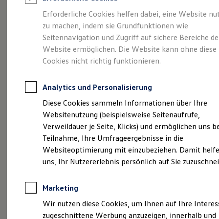
Reifenpakete
Leasing
Erforderliche Cookies helfen dabei, eine Website nu
Leasing-Angebote
zu machen, indem sie Grundfunktionen wie
Mehr Raum für alle(s).
Gebrauchtwagen Leasing
Seitennavigation und Zugriff auf sichere Bereiche de
Junge Gebrauchtwagen-Leasing
Elektroauto Leasing
Website ermöglichen. Die Website kann ohne diese
Der Tayron.
Kleinwagen-Leasing
Cookies nicht richtig funktionieren.
Leasing ohne Anzahlung
Finanzierung
Autokredit mit Schlussrate
Analytics und Personalisierung
Versicherungen und Garantien
Kfz-Versicherung
Diese Cookies sammeln Informationen über Ihre
Restschuldversicherungen
Websitenutzung (beispielsweise Seitenaufrufe,
Garantien
Verweildauer je Seite, Klicks) und ermöglichen uns b
Wartungsverträge
Geschäftskunden
Teilnahme, Ihre Umfrageergebnisse in die
Professional Class bei Volkswagen
Websiteoptimierung mit einzubeziehen. Damit helfe
Großkunden
uns, Ihr Nutzererlebnis persönlich auf Sie zuzuschne
Behörden
Direktkunden
(
Impressum & Rechtliches
)
Sonderfahrzeuge
Marketing
Anpfiff zum Gewinn
Elektromobilität
Wir nutzen diese Cookies, um Ihnen auf Ihre Intere
Elektroautos
zugeschnittene Werbung anzuzeigen, innerhalb und
ID. Tutorials