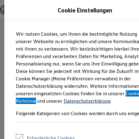
Modelle und Konfigurator
Cookie Einstellungen
Konfigurator
Modelle vergleichen
Konfiguration laden
Zum
Zum
Autosuche
Wir nutzen Cookies, um Ihnen die bestmögliche Nutzung
Hauptinhalt
Footer
Elektroautos
springen
springen
unserer Webseite zu ermöglichen und unsere Kommunika
ENERGY Sondermodelle
Nutzfahrzeuge
mit Ihnen zu verbessern. Wir berücksichtigen hierbei Ihr
SUV und CUV
Präferenzen und verarbeiten Daten für Marketing, Analyt
Familienautos
Personalisierung nur, wenn Sie uns Ihre Einwilligung gebe
Kombis
Kompaktwagen
Diese können Sie jederzeit mit Wirkung für die Zukunft i
Sportwagen
Cookie Manager (Meine Präferenzen verwalten) in der
Schnell verfügbare Fahrzeuge
Angebote und Produkte
Datenschutzerklärung widerrufen. Weitere Informatione
Aktuelle Angebote
unseren eingesetzten Cookies finden Sie in unserer
Cooki
E-Auto-Förderung
Richtlinie
und unserer
Datenschutzerklärung
.
Volkswagen Marktplatz
Die ENERGY Sondermodelle
Folgende Kategorien von Cookies werden durch uns einge
Junge Gebrauchtwagen und Gebrauchtwagen
Volkswagen Zertifizierte Gebrauchtwagen
Elektromobilität bei Gebrauchtwagen
Zubehör- und Serviceangebote
Saisonangebote
Erforderliche Cookies