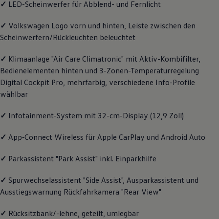
✓
LED-Scheinwerfer für Abblend- und Fernlicht
Magazin
Lifestyle
✓
Volkswagen
Logo vorn und hinten, Leiste zwischen den
Transport
Familie
Scheinwerfern/Rückleuchten beleuchtet
Elektromobilität
Volkswagen R
✓
Klimaanlage "Air Care Climatronic" mit Aktiv-Kombifilter,
Pannen- und Unfallhilfe
Volkswagen Kundenbetreuung
Bedienelementen hinten und 3-Zonen-Temperaturregelung
Digital Cockpit Pro, mehrfarbig, verschiedene Info-Profile
wählbar
✓
Infotainment-System mit 32-cm-Display (12,9 Zoll)
✓
App‑Connect
Wireless für Apple
CarPlay
und
Android
Auto
✓
Parkassistent "Park Assist" inkl. Einparkhilfe
✓
Spurwechselassistent "Side Assist", Ausparkassistent und
Ausstiegswarnung Rückfahrkamera "Rear View"
✓
Rücksitzbank/-lehne, geteilt, umlegbar