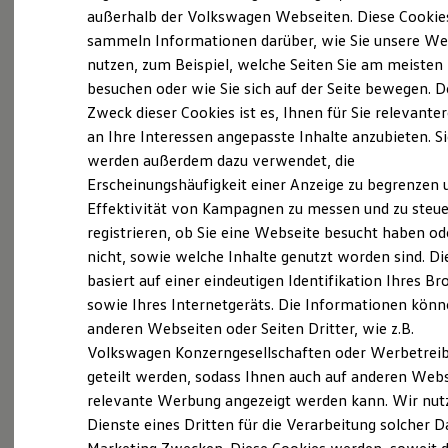
Elektrofahrzeugkonzepte
außerhalb der Volkswagen Webseiten. Diese Cookie
ID. EVERY1
sammeln Informationen darüber, wie Sie unsere We
Probefahrt vereinbaren
Reichweite
nutzen, zum Beispiel, welche Seiten Sie am meisten
Reichweite der ID. Modelle
Reichweite im Winter
besuchen oder wie Sie sich auf der Seite bewegen. D
Rekuperation
Zweck dieser Cookies ist es, Ihnen für Sie relevante
Laden
an Ihre Interessen angepasste Inhalte anzubieten. S
Laden unterwegs
Fahrzeugangebot anfordern
Laden Zuhause
werden außerdem dazu verwendet, die
Ladestationen finden
Erscheinungshäufigkeit einer Anzeige zu begrenzen 
Ladezeitensimulator
Effektivität von Kampagnen zu messen und zu steue
Batterie
Sicherheit
registrieren, ob Sie eine Webseite besucht haben od
Garantie und Lebensdauer
nicht, sowie welche Inhalte genutzt worden sind. Di
Nachhaltigkeit
Servicetermin buchen
basiert auf einer eindeutigen Identifikation Ihres B
Technologie
Kosten und Kauf
sowie Ihres Internetgeräts. Die Informationen kön
Verbrauchskosten
anderen Webseiten oder Seiten Dritter, wie z.B.
Kaufoptionen
Volkswagen Konzerngesellschaften oder Werbetrei
E-Auto-Förderung
Software und Konnektivität
Serviceanfrage stellen
geteilt werden, sodass Ihnen auch auf anderen Web
Die ID. Software 6
relevante Werbung angezeigt werden kann. Wir nut
ID. Software Versionen und Updates
Dienste eines Dritten für die Verarbeitung solcher D
Digitale Extras
Schnittstellen zu Ihrem ID.