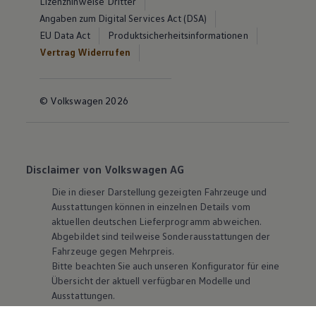
Lizenzhinweise Dritter
Angaben zum Digital Services Act (DSA)
EU Data Act
Produktsicherheitsinformationen
Vertrag Widerrufen
© Volkswagen 2026
Disclaimer von Volkswagen AG
Die in dieser Darstellung gezeigten Fahrzeuge und
Ausstattungen können in einzelnen Details vom
aktuellen deutschen Lieferprogramm abweichen.
Abgebildet sind teilweise Sonderausstattungen der
Fahrzeuge gegen Mehrpreis.
Bitte beachten Sie auch unseren Konfigurator für eine
Übersicht der aktuell verfügbaren Modelle und
Ausstattungen.