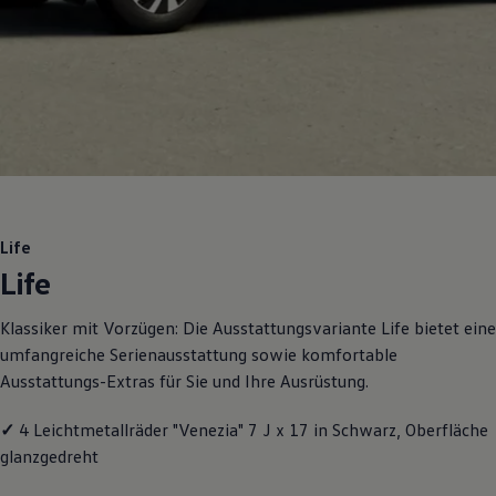
Motorenöl und Flüssigkeiten
Räder und Reifen
Pannen- und Unfallhilfe
Economy Service
Volkswagen Teile
Zubehör
Modellspezifisches Zubehör
Schutz und Pflege
Transport
Entertainment und Elektronik
Individualisieren
Wallbox und Ladekabel
Life
Digitale Extras
Life
Dienste für Ihr Modell finden
Volkswagen Apps, Login und Shop
Handy und Fahrzeug verbinden
Klassiker mit Vorzügen: Die Ausstattungsvariante Life bietet eine
Updates für Software, Karten und Radio
umfangreiche Serienausstattung sowie komfortable
Über Ihr Auto
Vorgängermodelle
Ausstattungs-Extras für Sie und Ihre Ausrüstung.
Kundeninformationen
Volkswagen Kundenbetreuung
✓
4 Leichtmetallräder "Venezia" 7 J x 17 in Schwarz, Oberfläche
Warn- und Kontrollleuchten
Assistenzsysteme
glanzgedreht
Digitale Betriebsanleitung
Live Beratung