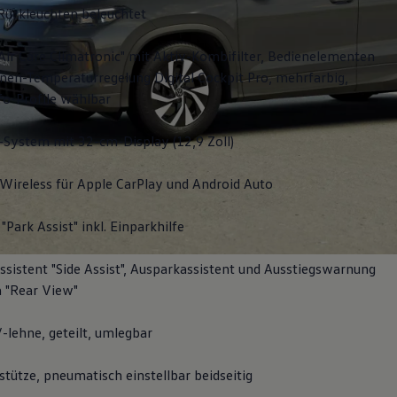
Rückleuchten beleuchtet
Air Care Climatronic" mit Aktiv-Kombifilter, Bedienelementen
nen-Temperaturregelung Digital Cockpit Pro, mehrfarbig,
fo-Profile wählbar
-System mit 32-cm-Display (12,9 Zoll)
Wireless für Apple
CarPlay
und
Android
Auto
"Park Assist" inkl. Einparkhilfe
sistent "Side Assist", Ausparkassistent und Ausstiegswarnung
 "Rear View"
-lehne, geteilt, umlegbar
tütze, pneumatisch einstellbar beidseitig