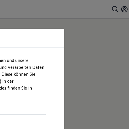
hen und unsere
 und verarbeiten Daten
. Diese können Sie
 in der
es finden Sie in