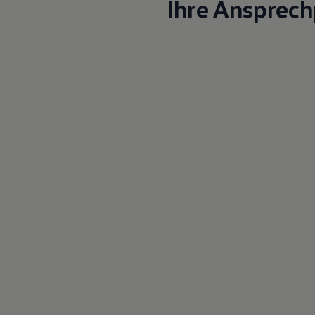
Ihre Ansprech
Magazin
Lifestyle
Transport
Familie
Elektromobilität
Volkswagen R
Pannen- und Unfallhilfe
Volkswagen Kundenbetreuung