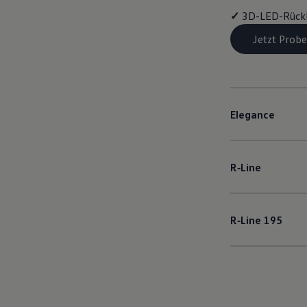
✓
3D-LED-Rück
Jetzt Probe
Elegance
R‑Line
R‑Line
195