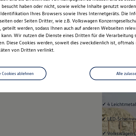
 besucht haben oder nicht, sowie welche Inhalte genutzt worden s
rzeugangebot
Servicetermin buchen
rdern
 Identifikation Ihres Browsers sowie Ihres Internetgeräts. Die 
iten oder Seiten Dritter, wie z.B. Volkswagen Konzerngesellsch
 geteilt werden, sodass Ihnen auch auf anderen Webseiten rel
kann. Wir nutzen die Dienste eines Dritten für die Verarbeitung 
. Diese Cookies werden, soweit dies zweckdienlich ist, oftmals
Life
täten von Dritten verlinkt.
Life
e Cookies ablehnen
Alle zulass
Klassiker mit V
Serienausstattu
Ausrüstung.
✓
4 Leichtmetal
✓
LED-Scheinwer
✓
Volkswagen
L