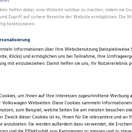
okies
kies helfen dabei, eine Website nutzbar zu machen, indem sie G
und Zugriff auf sichere Bereiche der Website ermöglichen. Die W
tig funktionieren.
rsonalisierung
mmeln Informationen über Ihre Websitenutzung (beispielsweise S
eite, Klicks) und ermöglichen uns bei Teilnahme, Ihre Umfrageerge
g mit einzubeziehen. Damit helfen sie uns, Ihr Nutzererlebnis pe
Cookies, um Ihnen auf Ihre Interessen zugeschnittene Werbung a
r Volkswagen Webseiten. Diese Cookies sammeln Informationen 
utzen, zum Beispiel, welche Seiten Sie am meisten besuchen oder
r Zweck dieser Cookies ist es, Ihnen für Sie relevantere und an I
e anzubieten. Sie werden außerdem dazu verwendet, die Erschein
zen und die Effektivität von Kampagnen zu messen und zu steuern