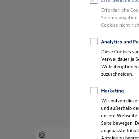
Erforderliche Co
Reifenpakete
Leasing
Erforderliche Coo
Leasing-Angebote
Seitennavigation 
Gebrauchtwagen Leasing
Cookies nicht rich
Junge Gebrauchtwagen-Leasing
Elektroauto Leasing
(
Impressum & Rechtliches
)
Kleinwagen-Leasing
Analytics und Pe
Leasing ohne Anzahlung
Finanzierung
Diese Cookies sa
Autokredit mit Schlussrate
Versicherungen und Garantien
Verweildauer je S
Kfz-Versicherung
Websiteoptimierun
Restschuldversicherungen
zuzuschneiden.
Garantien
Wartungsverträge
Geschäftskunden
Marketing
Professional Class bei Volkswagen
Großkunden
Wir nutzen diese 
Behörden
und außerhalb de
Direktkunden
Sonderfahrzeuge
unsere Webseite n
Anpfiff zum Gewinn
Seite bewegen. De
Elektromobilität
angepasste Inhalt
Elektroautos
ID. Tutorials
Anzeige zu begren