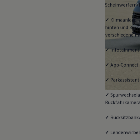
Scheinwerfern/
✓
Klimaanlage "
hinten und 3-Zo
verschiedene In
✓
Infotainment
✓
App‑Connect
✓
Parkassistent 
✓
Spurwechselas
Rückfahrkamera
✓
Rücksitzbank/
✓
Lendenwirbels