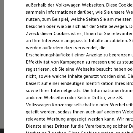
Elektrofahrzeugkonzepte
außerhalb der Volkswagen Webseiten. Diese Cookie
Probefahrt vereinbaren
ID. EVERY1
sammeln Informationen darüber, wie Sie unsere We
Reichweite
nutzen, zum Beispiel, welche Seiten Sie am meisten
Reichweite der ID. Modelle
Reichweite im Winter
besuchen oder wie Sie sich auf der Seite bewegen. D
Rekuperation
Zweck dieser Cookies ist es, Ihnen für Sie relevante
Laden
Fahrzeugangebot anfordern
an Ihre Interessen angepasste Inhalte anzubieten. S
Laden unterwegs
Laden Zuhause
werden außerdem dazu verwendet, die
Ladestationen finden
Erscheinungshäufigkeit einer Anzeige zu begrenzen 
Ladezeitensimulator
Effektivität von Kampagnen zu messen und zu steue
Batterie
Sicherheit
registrieren, ob Sie eine Webseite besucht haben od
Servicetermin buchen
Garantie und Lebensdauer
nicht, sowie welche Inhalte genutzt worden sind. Di
Nachhaltigkeit
basiert auf einer eindeutigen Identifikation Ihres B
Technologie
Kosten und Kauf
sowie Ihres Internetgeräts. Die Informationen kön
Verbrauchskosten
anderen Webseiten oder Seiten Dritter, wie z.B.
Kaufoptionen
Serviceanfrage stellen
Volkswagen Konzerngesellschaften oder Werbetrei
E-Auto-Förderung
Software und Konnektivität
geteilt werden, sodass Ihnen auch auf anderen Web
Die ID. Software 6
relevante Werbung angezeigt werden kann. Wir nut
ID. Software Versionen und Updates
Dienste eines Dritten für die Verarbeitung solcher D
Digitale Extras
Schnittstellen zu Ihrem ID.