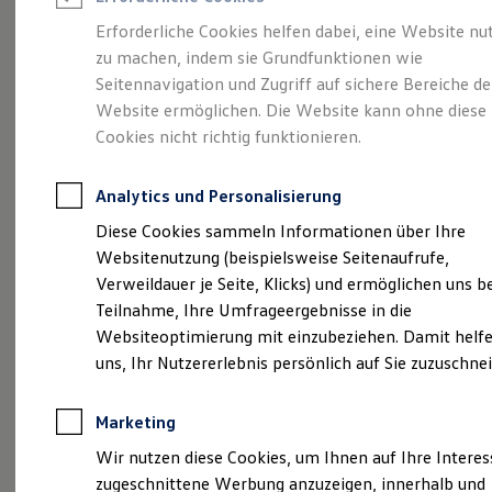
Reifenpakete
Leasing
Erforderliche Cookies helfen dabei, eine Website nu
Leasing-Angebote
zu machen, indem sie Grundfunktionen wie
Der T-Roc
Gebrauchtwagen Leasing
Seitennavigation und Zugriff auf sichere Bereiche de
Junge Gebrauchtwagen-Leasing
Elektroauto Leasing
Website ermöglichen. Die Website kann ohne diese
Kleinwagen-Leasing
Cookies nicht richtig funktionieren.
Leasing ohne Anzahlung
Finanzierung
Autokredit mit Schlussrate
Analytics und Personalisierung
Versicherungen und Garantien
Kfz-Versicherung
Diese Cookies sammeln Informationen über Ihre
Restschuldversicherungen
Websitenutzung (beispielsweise Seitenaufrufe,
Garantien
Verweildauer je Seite, Klicks) und ermöglichen uns b
Wartungsverträge
Geschäftskunden
Teilnahme, Ihre Umfrageergebnisse in die
Professional Class bei Volkswagen
Websiteoptimierung mit einzubeziehen. Damit helfe
Großkunden
uns, Ihr Nutzererlebnis persönlich auf Sie zuzuschne
Behörden
(
Impressum & Rechtliches
)
Direktkunden
Sonderfahrzeuge
Marketing
Anpfiff zum Gewinn
Elektromobilität
Wir nutzen diese Cookies, um Ihnen auf Ihre Intere
Elektroautos
zugeschnittene Werbung anzuzeigen, innerhalb und
ID. Tutorials