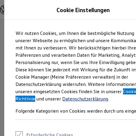
Modelle und Konfigurator
Cookie Einstellungen
Konfigurator
Modelle vergleichen
Konfiguration laden
Zum
Zum
Autosuche
Wir nutzen Cookies, um Ihnen die bestmögliche Nutzung
Hauptinhalt
Footer
Elektroautos
springen
springen
unserer Webseite zu ermöglichen und unsere Kommunika
ENERGY Sondermodelle
Nutzfahrzeuge
mit Ihnen zu verbessern. Wir berücksichtigen hierbei Ihr
SUV und CUV
Präferenzen und verarbeiten Daten für Marketing, Analyt
Familienautos
Personalisierung nur, wenn Sie uns Ihre Einwilligung gebe
Kombis
Kompaktwagen
Diese können Sie jederzeit mit Wirkung für die Zukunft i
Sportwagen
Cookie Manager (Meine Präferenzen verwalten) in der
Schnell verfügbare Fahrzeuge
Angebote und Produkte
Datenschutzerklärung widerrufen. Weitere Informatione
Aktuelle Angebote
unseren eingesetzten Cookies finden Sie in unserer
Cooki
E-Auto-Förderung
Richtlinie
und unserer
Datenschutzerklärung
.
Volkswagen Marktplatz
Die ENERGY Sondermodelle
Folgende Kategorien von Cookies werden durch uns einge
Junge Gebrauchtwagen und Gebrauchtwagen
Volkswagen Zertifizierte Gebrauchtwagen
Elektromobilität bei Gebrauchtwagen
Zubehör- und Serviceangebote
Saisonangebote
Erforderliche Cookies