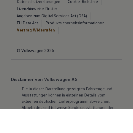
Datenschutzerklärungen
Cookie-Richtlinie
Lizenzhinweise Dritter
Angaben zum Digital Services Act (DSA)
EU Data Act
Produktsicherheitsinformationen
Vertrag Widerrufen
© Volkswagen 2026
Disclaimer von Volkswagen AG
Die in dieser Darstellung gezeigten Fahrzeuge und
Ausstattungen können in einzelnen Details vom
aktuellen deutschen Lieferprogramm abweichen.
Abgebildet sind teilweise Sonderausstattungen der
Fahrzeuge gegen Mehrpreis.
Bitte beachten Sie auch unseren Konfigurator für eine
Übersicht der aktuell verfügbaren Modelle und
Ausstattungen.