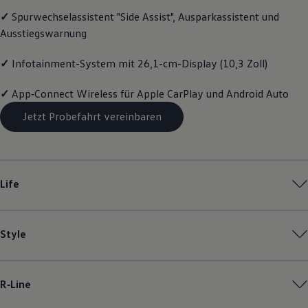
Magazin
✓
Spurwechselassistent "Side Assist", Ausparkassistent und
Lifestyle
Ausstiegswarnung
Transport
Familie
Elektromobilität
✓
Infotainment-System mit 26,1-cm-Display (10,3 Zoll)
Volkswagen R
Pannen- und Unfallhilfe
✓
App‑Connect
Wireless für Apple
CarPlay
und
Android
Auto
Volkswagen Kundenbetreuung
Jetzt Probefahrt vereinbaren
Life
Style
R‑Line