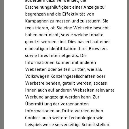
außerdem dazu verwendet, die
Hybridautos
Erscheinungshäufigkeit einer Anzeige zu
Marke und Erlebnis
begrenzen und die Effektivität von
Volkswagen R und R Experience
R-Modelle
Kampagnen zu messen und zu steuern. Sie
R Experience
registrieren, ob Sie eine Webseite besucht
Driving Experience
haben oder nicht, sowie welche Inhalte
Volkswagen entdecken
Werkbesichtigung
genutzt worden sind. Dies basiert auf einer
Factory visit
eindeutigen Identifikation Ihres Browsers
Lifestyle Shop
sowie Ihres Internetgeräts. Die
T-Roc Kollektion
Golf Kollektion
Informationen können mit anderen
ID. Kollektion
Webseiten oder Seiten Dritter, wie z.B.
Volkswagen Kollektion
Volkswagen Konzerngesellschaften oder
R-Kollektion
GTI Kollektion
Werbetreibenden, geteilt werden, sodass
Fußball Drop
Ihnen auch auf anderen Webseiten relevante
we drive football
Werbung angezeigt werden kann. Zur
#wedriveproud
Besitzer und Service
Übermittlung der vorgenannten
myVolkswagen
Informationen an Dritte werden neben
Software Updates
Cookies auch weitere Technologien wie
Service und Ersatzteile
Inspektion und HU/AU
beispielsweise serverseitige Schnittstellen
Reparaturen und Checks