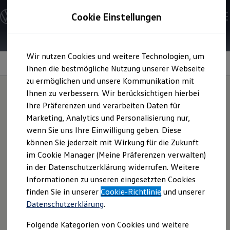
Modelle und Konfigurator
Cookie Einstellungen
Konfigurator
Modelle vergleichen
Konfiguration laden
Zum
Zum
Autosuche
Wir nutzen Cookies und weitere Technologien, um
Hauptinhalt
Footer
Elektroautos
springen
springen
Information
Ihnen die bestmögliche Nutzung unserer Webseite
ENERGY Sondermodelle
Nutzfahrzeuge
zu ermöglichen und unsere Kommunikation mit
SUV und CUV
Ihnen zu verbessern. Wir berücksichtigen hierbei
Familienautos
Ihre Präferenzen und verarbeiten Daten für
Kombis
Neuer
Volkswagen
R-
Kompaktwagen
Marketing, Analytics und Personalisierung nur,
Sportwagen
wenn Sie uns Ihre Einwilligung geben. Diese
Schnell verfügbare Fahrzeuge
Pavillon in der
Angebote und Produkte
können Sie jederzeit mit Wirkung für die Zukunft
Aktuelle Angebote
im Cookie Manager (Meine Präferenzen verwalten)
Autostadt
E-Auto-Förderung
in der Datenschutzerklärung widerrufen. Weitere
Volkswagen Marktplatz
Informationen zu unseren eingesetzten Cookies
Die ENERGY Sondermodelle
Junge Gebrauchtwagen und Gebrauchtwagen
finden Sie in unserer
Cookie-Richtlinie
und unserer
Es ist so weit:
Volkswagen
R eröffnete am 22. August 2024
Volkswagen Zertifizierte Gebrauchtwagen
Datenschutzerklärung
.
Elektromobilität bei Gebrauchtwagen
die Türen seines brandneuen Pavillons in der Autostadt in
Zubehör- und Serviceangebote
Wolfsburg. Die Eröffnung war ein absolutes Highlight: Die
Folgende Kategorien von Cookies und weitere
Saisonangebote