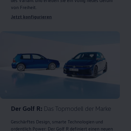
des
Variant
und erleben Sie ein völlig neues Gefühl
von Freiheit.
Jetzt konfigurieren
4
Der
Golf
R:
Das Topmodell der Marke
Geschärftes Design, smarte Technologien und
ordentlich Power: Der
Golf
R definiert einen neuen