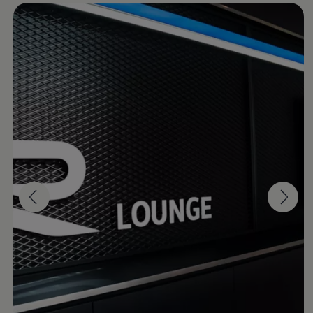
Magazin
Lifestyle
Transport
Familie
Elektromobilität
Volkswagen R
Pannen- und Unfallhilfe
Volkswagen Kundenbetreuung