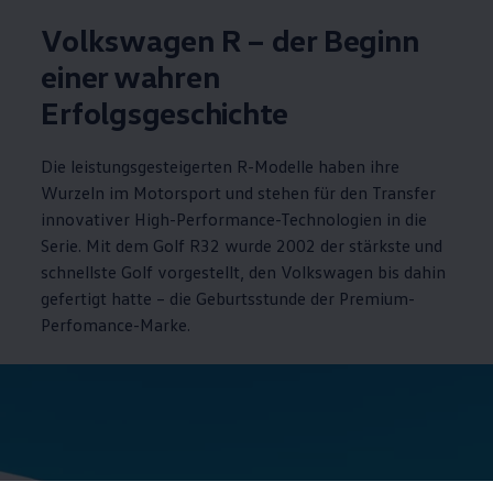
Volkswagen
R – der Beginn
einer wahren
Erfolgsgeschichte
Die leistungsgesteigerten R-Modelle haben ihre
Wurzeln im Motorsport und stehen für den Transfer
innovativer High
-
Performance
-Technologien in die
Serie. Mit dem
Golf
R32 wurde 2002 der stärkste und
schnellste
Golf
vorgestellt, den
Volkswagen
bis dahin
gefertigt hatte – die Geburtsstunde der Premium-
Perfomance-Marke.