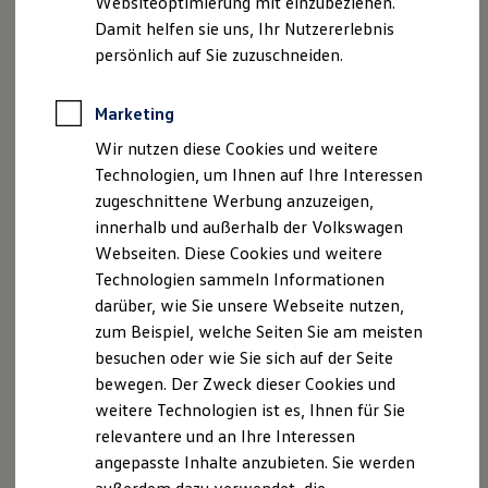
Websiteoptimierung mit einzubeziehen.
Elektrofahrzeugkonzepte
Damit helfen sie uns, Ihr Nutzererlebnis
ID. EVERY1
Reichweite
persönlich auf Sie zuzuschneiden.
Reichweite der ID. Modelle
Reichweite im Winter
Rekuperation
Marketing
Laden
Wir nutzen diese Cookies und weitere
Laden unterwegs
Laden Zuhause
Technologien, um Ihnen auf Ihre Interessen
Ladestationen finden
zugeschnittene Werbung anzuzeigen,
Ladezeitensimulator
innerhalb und außerhalb der Volkswagen
Batterie
Sicherheit
Webseiten. Diese Cookies und weitere
Garantie und Lebensdauer
Technologien sammeln Informationen
Nachhaltigkeit
darüber, wie Sie unsere Webseite nutzen,
Technologie
Kosten und Kauf
zum Beispiel, welche Seiten Sie am meisten
Verbrauchskosten
besuchen oder wie Sie sich auf der Seite
Kaufoptionen
bewegen. Der Zweck dieser Cookies und
E-Auto-Förderung
Software und Konnektivität
weitere Technologien ist es, Ihnen für Sie
Die ID. Software 6
relevantere und an Ihre Interessen
ID. Software Versionen und Updates
angepasste Inhalte anzubieten. Sie werden
Digitale Extras
Schnittstellen zu Ihrem ID.