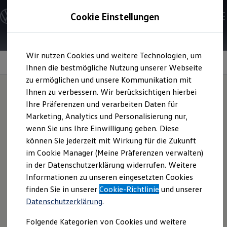
Modelle und Konfigurator
Cookie Einstellungen
Konfigurator
Modelle vergleichen
Konfiguration laden
Zum
Zum
Autosuche
Wir nutzen Cookies und weitere Technologien, um
Hauptinhalt
Footer
Elektroautos
Exterieur
springen
springen
Ihnen die bestmögliche Nutzung unserer Webseite
ENERGY Sondermodelle
Nutzfahrzeuge
zu ermöglichen und unsere Kommunikation mit
SUV und CUV
Ihnen zu verbessern. Wir berücksichtigen hierbei
Familienautos
Ihre Präferenzen und verarbeiten Daten für
Kombis
Sportlicher Auftritt.
Kompaktwagen
Marketing, Analytics und Personalisierung nur,
Sportwagen
wenn Sie uns Ihre Einwilligung geben. Diese
Schnell verfügbare Fahrzeuge
Angebote und Produkte
können Sie jederzeit mit Wirkung für die Zukunft
Aktuelle Angebote
im Cookie Manager (Meine Präferenzen verwalten)
E-Auto-Förderung
in der Datenschutzerklärung widerrufen. Weitere
Volkswagen Marktplatz
Informationen zu unseren eingesetzten Cookies
Die ENERGY Sondermodelle
Junge Gebrauchtwagen und Gebrauchtwagen
finden Sie in unserer
Cookie-Richtlinie
und unserer
Volkswagen Zertifizierte Gebrauchtwagen
Datenschutzerklärung
.
Elektromobilität bei Gebrauchtwagen
Zubehör- und Serviceangebote
Folgende Kategorien von Cookies und weitere
Saisonangebote