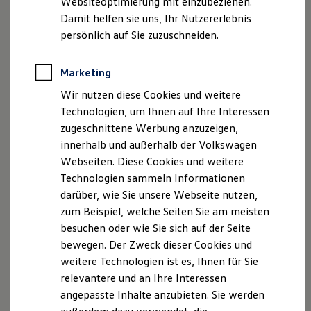
Websiteoptimierung mit einzubeziehen.
, 1 von 4
, 2 von 4
, 3 von 4
, 4 von 4
Elektrofahrzeugkonzepte
Damit helfen sie uns, Ihr Nutzererlebnis
ID. EVERY1
Reichweite
persönlich auf Sie zuzuschneiden.
Reichweite der ID. Modelle
Der
Golf
GTI
zeigt seine Kraft durch ein sportliches,
Reichweite im Winter
Rekuperation
dynamisches Design: Die markante
Wabenstruktur
der
Marketing
Laden
Stoßfänger,
rote Bremssättel
, der
Dachkantenspoiler
und
Wir nutzen diese Cookies und weitere
Laden unterwegs
die
ausgestellten Schweller
betonen seine Optik. Das
Laden Zuhause
Technologien, um Ihnen auf Ihre Interessen
Ladestationen finden
beleuchtete
Volkswagen
Logo
vorn und ein
Diffusor
mit
zugeschnittene Werbung anzuzeigen,
Ladezeitensimulator
vertikalen Streben und Chromeinfassung verleihen dem
innerhalb und außerhalb der Volkswagen
Batterie
Fahrzeug ein dynamisches Erscheinungsbild.
Sicherheit
Webseiten. Diese Cookies und weitere
Garantie und Lebensdauer
Technologien sammeln Informationen
Nachhaltigkeit
Besondere
Highlights
setzen die ikonischen
GTI
-Details wie
darüber, wie Sie unsere Webseite nutzen,
Technologie
die rote Front-Zierleiste und Schriftzüge an den Vordertüren
Kosten und Kauf
zum Beispiel, welche Seiten Sie am meisten
Verbrauchskosten
sowie die optionalen
IQ.LIGHT – LED-Matrix-Scheinwerfer:
besuchen oder wie Sie sich auf der Seite
Kaufoptionen
Mit ihnen erstreckt sich die rote Zierleiste über die gesamte
bewegen. Der Zweck dieser Cookies und
E-Auto-Förderung
Front.
Software und Konnektivität
weitere Technologien ist es, Ihnen für Sie
Die ID. Software 6
relevantere und an Ihre Interessen
ID. Software Versionen und Updates
Noch individueller wird der
Golf
GTI
mit dem optionalen
angepasste Inhalte anzubieten. Sie werden
Digitale Extras
Design-Paket „Black Style“:
Schnittstellen zu Ihrem ID.