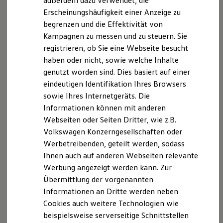
außerdem dazu verwendet, die
Hybridautos
Erscheinungshäufigkeit einer Anzeige zu
Marke und Erlebnis
Es umfasst abgedunkelte Scheiben hinten, schwarze
begrenzen und die Effektivität von
Volkswagen R und R Experience
Spiegelkappen, eine schwarze Front-Zierleiste (ersetzt die
R-Modelle
Kampagnen zu messen und zu steuern. Sie
R Experience
serienmäßige rote
Golf
GTI
Zierleiste) und schwarze
registrieren, ob Sie eine Webseite besucht
Driving Experience
Scheinwerfereinfassungen (nur in Kombination mit den
haben oder nicht, sowie welche Inhalte
Volkswagen entdecken
optionalen IQ.LIGHT – LED-Matrix-Scheinwerfern).
Werkbesichtigung
genutzt worden sind. Dies basiert auf einer
Factory visit
eindeutigen Identifikation Ihres Browsers
Lifestyle Shop
sowie Ihres Internetgeräts. Die
T-Roc Kollektion
Golf Kollektion
Informationen können mit anderen
ID. Kollektion
Impressum
Nutzungsbedingungen
Webseiten oder Seiten Dritter, wie z.B.
Volkswagen Kollektion
Datenschutzerklärungen
Cookie-Richtlinie
Volkswagen Konzerngesellschaften oder
R-Kollektion
GTI Kollektion
Lizenzhinweise Dritter
Werbetreibenden, geteilt werden, sodass
Fußball Drop
Angaben zum Digital Services Act (DSA)
EU Data Act
Ihnen auch auf anderen Webseiten relevante
we drive football
Produktsicherheitsinformationen
Vertrag Widerrufen
Werbung angezeigt werden kann. Zur
#wedriveproud
Besitzer und Service
Übermittlung der vorgenannten
myVolkswagen
Informationen an Dritte werden neben
Software Updates
Cookies auch weitere Technologien wie
Service und Ersatzteile
Disclaimer von Volkswagen AG
Inspektion und HU/AU
beispielsweise serverseitige Schnittstellen
Die in dieser Darstellung gezeigten Fahrzeuge und
Reparaturen und Checks