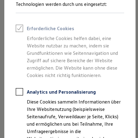
Reifenpakete
Technologien werden durch uns eingesetzt:
Leasing
Leasing-Angebote
Gebrauchtwagen Leasing
Junge Gebrauchtwagen-Leasing
Erforderliche Cookies
Elektroauto Leasing
Kleinwagen-Leasing
Erforderliche Cookies helfen dabei, eine
Leasing ohne Anzahlung
Website nutzbar zu machen, indem sie
Finanzierung
Autokredit mit Schlussrate
Grundfunktionen wie Seitennavigation und
Versicherungen und Garantien
Zugriff auf sichere Bereiche der Website
Kfz-Versicherung
ermöglichen. Die Website kann ohne diese
Restschuldversicherungen
Garantien
Cookies nicht richtig funktionieren.
Wartungsverträge
Geschäftskunden
Professional Class bei Volkswagen
Analytics und Personalisierung
Großkunden
Diese Cookies sammeln Informationen über
Behörden
Direktkunden
Ihre Websitenutzung (beispielsweise
1
Sonderfahrzeuge
Seitenaufrufe, Verweildauer je Seite, Klicks)
Anpfiff zum Gewinn
und ermöglichen uns bei Teilnahme, Ihre
Elektromobilität
Elektroautos
Umfrageergebnisse in die
ID. Tutorials