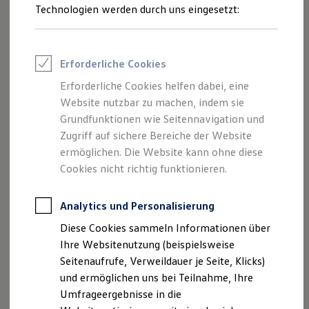
Reifenpakete
Technologien werden durch uns eingesetzt:
Leasing
Leasing-Angebote
Gebrauchtwagen Leasing
Junge Gebrauchtwagen-Leasing
Erforderliche Cookies
Elektroauto Leasing
Kleinwagen-Leasing
Erforderliche Cookies helfen dabei, eine
Leasing ohne Anzahlung
Website nutzbar zu machen, indem sie
Finanzierung
Autokredit mit Schlussrate
Grundfunktionen wie Seitennavigation und
Versicherungen und Garantien
Zugriff auf sichere Bereiche der Website
Kfz-Versicherung
ermöglichen. Die Website kann ohne diese
Restschuldversicherungen
Garantien
Cookies nicht richtig funktionieren.
Wartungsverträge
Geschäftskunden
Professional Class bei Volkswagen
Analytics und Personalisierung
Großkunden
Diese Cookies sammeln Informationen über
Behörden
Direktkunden
Ihre Websitenutzung (beispielsweise
Sonderfahrzeuge
Seitenaufrufe, Verweildauer je Seite, Klicks)
Anpfiff zum Gewinn
und ermöglichen uns bei Teilnahme, Ihre
Elektromobilität
Elektroautos
Umfrageergebnisse in die
ID. Tutorials