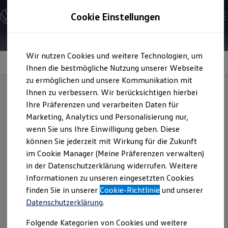
Modelle und Konfigurator
Cookie Einstellungen
Konfigurator
Modelle vergleichen
Konfiguration laden
Zum
Zum
Autosuche
Wir nutzen Cookies und weitere Technologien, um
Hauptinhalt
Footer
Elektroautos
Performance
springen
springen
Ihnen die bestmögliche Nutzung unserer Webseite
ENERGY Sondermodelle
Nutzfahrzeuge
zu ermöglichen und unsere Kommunikation mit
SUV und CUV
Ihnen zu verbessern. Wir berücksichtigen hierbei
Familienautos
Ihre Präferenzen und verarbeiten Daten für
Kombis
Überzeugt in
Kompaktwagen
Marketing, Analytics und Personalisierung nur,
Sportwagen
wenn Sie uns Ihre Einwilligung geben. Diese
Schnell verfügbare Fahrzeuge
Rekordzeit.
Angebote und Produkte
können Sie jederzeit mit Wirkung für die Zukunft
Aktuelle Angebote
im Cookie Manager (Meine Präferenzen verwalten)
E-Auto-Förderung
in der Datenschutzerklärung widerrufen. Weitere
Volkswagen Marktplatz
Informationen zu unseren eingesetzten Cookies
Die ENERGY Sondermodelle
Junge Gebrauchtwagen und Gebrauchtwagen
finden Sie in unserer
Cookie-Richtlinie
und unserer
Volkswagen Zertifizierte Gebrauchtwagen
Datenschutzerklärung
.
Elektromobilität bei Gebrauchtwagen
Zubehör- und Serviceangebote
Folgende Kategorien von Cookies und weitere
Saisonangebote