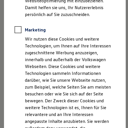
Websiteoptimierung mit einzubeziehen.
Elektrofahrzeugkonzepte
Damit helfen sie uns, Ihr Nutzererlebnis
ID. EVERY1
Reichweite
persönlich auf Sie zuzuschneiden.
, 1 von 4
, 2 von 4
, 3 von 4
, 4 von 4
Reichweite der ID. Modelle
Reichweite im Winter
Rekuperation
Marketing
Laden
Aus dem Stand heraus erreicht der
Golf
GTI
Clubsport die
Wir nutzen diese Cookies und weitere
Laden unterwegs
1
Laden Zuhause
100 km/h bereits nach 5,6 Sekunden
.
Die Vorderachs-
Technologien, um Ihnen auf Ihre Interessen
Ladestationen finden
Differenzialsperre in Kombination mit der
zugeschnittene Werbung anzuzeigen,
Ladezeitensimulator
Progressivlenkung
sorgt selbst bei der
innerhalb und außerhalb der Volkswagen
Batterie
Sicherheit
Höchstgeschwindigkeit
von
250 km/h
für noch mehr
Webseiten. Diese Cookies und weitere
Garantie und Lebensdauer
Komfort auf Ihren Fahrten.
Technologien sammeln Informationen
Nachhaltigkeit
darüber, wie Sie unsere Webseite nutzen,
Technologie
Noch mehr Clubsport: mit dem
optionalen
Performance
Kosten und Kauf
zum Beispiel, welche Seiten Sie am meisten
Verbrauchskosten
Paket
erreicht der
Golf
GTI
Clubsport mit entriegelter
besuchen oder wie Sie sich auf der Seite
Kaufoptionen
Geschwindigkeitsbegrenzung 267 km/h. Zusätzlich enthält
bewegen. Der Zweck dieser Cookies und
E-Auto-Förderung
das Paket eine
Akrapovič Abgasanlage
und
19-Zoll-
Software und Konnektivität
weitere Technologien ist es, Ihnen für Sie
Die ID. Software 6
Leichtmetallräder.
relevantere und an Ihre Interessen
ID. Software Versionen und Updates
angepasste Inhalte anzubieten. Sie werden
Digitale Extras
Schnittstellen zu Ihrem ID.
1.
Golf
GTI
Clubsport:
Energieverbrauch kombiniert: 7,5 - 7,3