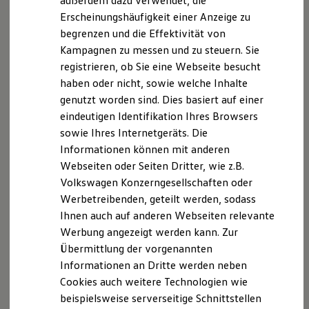
außerdem dazu verwendet, die
Hybridautos
l/100km; CO₂-Emission kombiniert: 171 - 167 g/km; CO₂-
Erscheinungshäufigkeit einer Anzeige zu
Marke und Erlebnis
Klasse(n): F.
begrenzen und die Effektivität von
Volkswagen R und R Experience
R-Modelle
Kampagnen zu messen und zu steuern. Sie
R Experience
registrieren, ob Sie eine Webseite besucht
Driving Experience
haben oder nicht, sowie welche Inhalte
Volkswagen entdecken
Werkbesichtigung
genutzt worden sind. Dies basiert auf einer
Factory visit
eindeutigen Identifikation Ihres Browsers
Lifestyle Shop
Impressum
Nutzungsbedingungen
sowie Ihres Internetgeräts. Die
T-Roc Kollektion
Datenschutzerklärungen
Cookie-Richtlinie
Golf Kollektion
Informationen können mit anderen
ID. Kollektion
Lizenzhinweise Dritter
Webseiten oder Seiten Dritter, wie z.B.
Volkswagen Kollektion
Angaben zum Digital Services Act (DSA)
EU Data Act
Volkswagen Konzerngesellschaften oder
R-Kollektion
Produktsicherheitsinformationen
Vertrag Widerrufen
GTI Kollektion
Werbetreibenden, geteilt werden, sodass
Fußball Drop
Ihnen auch auf anderen Webseiten relevante
we drive football
Werbung angezeigt werden kann. Zur
#wedriveproud
Besitzer und Service
Disclaimer von Volkswagen AG
Übermittlung der vorgenannten
myVolkswagen
Informationen an Dritte werden neben
Die in dieser Darstellung gezeigten Fahrzeuge und
Software Updates
Cookies auch weitere Technologien wie
Service und Ersatzteile
Ausstattungen können in einzelnen Details vom aktuellen
Inspektion und HU/AU
deutschen Lieferprogramm abweichen. Abgebildet sind
beispielsweise serverseitige Schnittstellen
Reparaturen und Checks