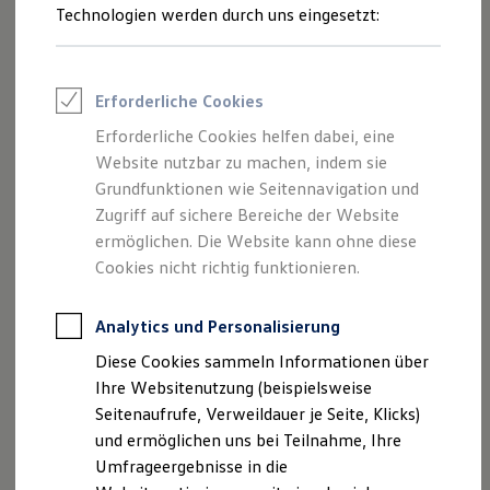
Dynamik Ihres Autos. Fragen Sie die Felgen gern bei Ihrem
Reifenpakete
Technologien werden durch uns eingesetzt:
Leasing
Volkswagen
Partner an.
Leasing-Angebote
Gebrauchtwagen Leasing
18-Zoll-Leichtmetallfelgen „Faro“ anfragen
Junge Gebrauchtwagen-Leasing
Erforderliche Cookies
Elektroauto Leasing
Kleinwagen-Leasing
Erforderliche Cookies helfen dabei, eine
Leasing ohne Anzahlung
Website nutzbar zu machen, indem sie
Finanzierung
Autokredit mit Schlussrate
Grundfunktionen wie Seitennavigation und
Versicherungen und Garantien
Zugriff auf sichere Bereiche der Website
Kfz-Versicherung
ermöglichen. Die Website kann ohne diese
Restschuldversicherungen
Garantien
Cookies nicht richtig funktionieren.
Wartungsverträge
Geschäftskunden
Professional Class bei Volkswagen
Analytics und Personalisierung
Großkunden
Diese Cookies sammeln Informationen über
Behörden
Direktkunden
Ihre Websitenutzung (beispielsweise
Sonderfahrzeuge
Seitenaufrufe, Verweildauer je Seite, Klicks)
Anpfiff zum Gewinn
und ermöglichen uns bei Teilnahme, Ihre
Elektromobilität
Elektroautos
Umfrageergebnisse in die
Impressum
Nutzungsbedingungen
ID. Tutorials