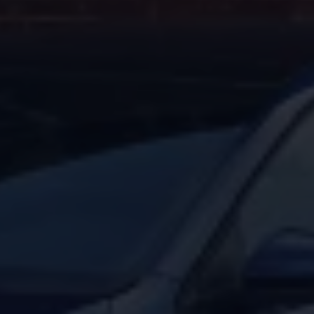
Magazin
Lifestyle
Transport
Familie
Elektromobilität
Volkswagen R
Pannen- und Unfallhilfe
Volkswagen Kundenbetreuung