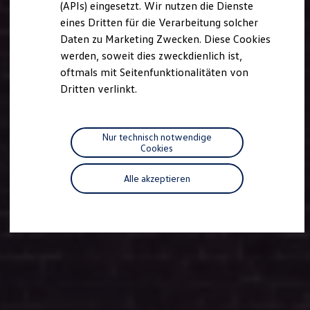
(APIs) eingesetzt. Wir nutzen die Dienste
Motorenöl und Flüssigkeiten
eines Dritten für die Verarbeitung solcher
Räder und Reifen
Pannen- und Unfallhilfe
Daten zu Marketing Zwecken. Diese Cookies
Economy Service
werden, soweit dies zweckdienlich ist,
Volkswagen Teile
oftmals mit Seitenfunktionalitäten von
Zubehör
Modellspezifisches Zubehör
Dritten verlinkt.
Schutz und Pflege
Transport
Entertainment und Elektronik
Individualisieren
Nur technisch notwendige
Wallbox und Ladekabel
Cookies
Digitale Extras
Dienste für Ihr Modell finden
Alle akzeptieren
Volkswagen Apps, Login und Shop
Handy und Fahrzeug verbinden
Updates für Software, Karten und Radio
Über Ihr Auto
Vorgängermodelle
Kundeninformationen
Volkswagen Kundenbetreuung
Warn- und Kontrollleuchten
Assistenzsysteme
Digitale Betriebsanleitung
Live Beratung