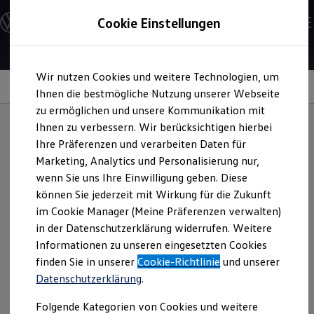
Modelle und Konfigurator
Cookie Einstellungen
Konfigurator
Modelle vergleichen
Konfiguration laden
Zum
Zum
Autosuche
Wir nutzen Cookies und weitere Technologien, um
Hauptinhalt
Footer
Elektroautos
springen
springen
Information
Ihnen die bestmögliche Nutzung unserer Webseite
ENERGY Sondermodelle
Nutzfahrzeuge
zu ermöglichen und unsere Kommunikation mit
SUV und CUV
Ihnen zu verbessern. Wir berücksichtigen hierbei
Familienautos
Ihre Präferenzen und verarbeiten Daten für
Kombis
18-Zoll-
Kompaktwagen
Marketing, Analytics und Personalisierung nur,
Sportwagen
wenn Sie uns Ihre Einwilligung geben. Diese
Schnell verfügbare Fahrzeuge
Leichtmetallfelgen
Angebote und Produkte
können Sie jederzeit mit Wirkung für die Zukunft
Aktuelle Angebote
im Cookie Manager (Meine Präferenzen verwalten)
„Faro“
für Ihren
Polo
E-Auto-Förderung
in der Datenschutzerklärung widerrufen. Weitere
Volkswagen Marktplatz
Informationen zu unseren eingesetzten Cookies
Die ENERGY Sondermodelle
Junge Gebrauchtwagen und Gebrauchtwagen
finden Sie in unserer
Cookie-Richtlinie
und unserer
Ursprünglich für den
Polo
GTI
entwickelt, verleihen diese
Volkswagen Zertifizierte Gebrauchtwagen
Datenschutzerklärung
.
Elektromobilität bei Gebrauchtwagen
18-Zoll-Leichtmetallfelgen auch Ihrem
Polo
einen
Zubehör- und Serviceangebote
sportlichen und hochwertigen Look und unterstreichen die
Folgende Kategorien von Cookies und weitere
Saisonangebote