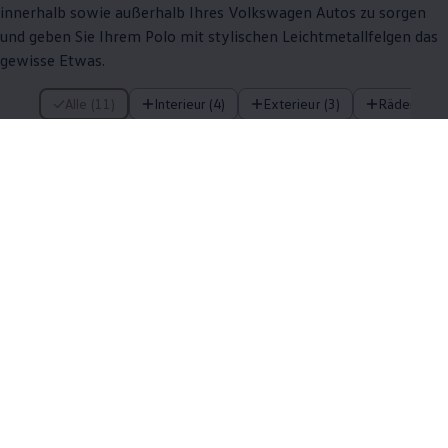
innerhalb sowie außerhalb Ihres
Volkswagen
Autos zu sorgen
und geben Sie Ihrem
Polo
mit stylischen Leichtmetallfelgen das
gewisse Etwas.
11 von 11 Details
Alle (11)
Interieur (4)
Exterieur (3)
Räder (4)
11 von 11
Details