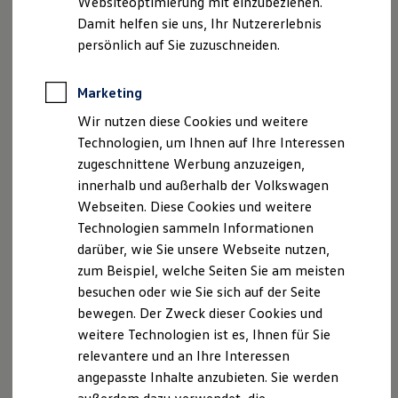
Websiteoptimierung mit einzubeziehen.
Datenschutzerklärungen
Cookie-Richtlinie
Elektrofahrzeugkonzepte
Damit helfen sie uns, Ihr Nutzererlebnis
Lizenzhinweise Dritter
ID. EVERY1
Reichweite
persönlich auf Sie zuzuschneiden.
Angaben zum Digital Services Act (DSA)
EU Data Act
Reichweite der ID. Modelle
Produktsicherheitsinformationen
Vertrag Widerrufen
Reichweite im Winter
Rekuperation
Marketing
Laden
Wir nutzen diese Cookies und weitere
Laden unterwegs
Disclaimer von Volkswagen AG
Laden Zuhause
Technologien, um Ihnen auf Ihre Interessen
Ladestationen finden
zugeschnittene Werbung anzuzeigen,
Die in dieser Darstellung gezeigten Fahrzeuge und
Ladezeitensimulator
Ausstattungen können in einzelnen Details vom aktuellen
innerhalb und außerhalb der Volkswagen
Batterie
Sicherheit
deutschen Lieferprogramm abweichen. Abgebildet sind
Webseiten. Diese Cookies und weitere
Garantie und Lebensdauer
teilweise Sonderausstattungen der Fahrzeuge gegen
Technologien sammeln Informationen
Nachhaltigkeit
Mehrpreis.
darüber, wie Sie unsere Webseite nutzen,
Technologie
Bitte beachten Sie auch unseren Konfigurator für eine
Kosten und Kauf
zum Beispiel, welche Seiten Sie am meisten
Übersicht der aktuell verfügbaren Modelle und Ausstattungen.
Verbrauchskosten
besuchen oder wie Sie sich auf der Seite
Kaufoptionen
Die angegebenen Verbrauchs- und Emissionswerte beziehen
bewegen. Der Zweck dieser Cookies und
E-Auto-Förderung
sich nicht auf ein einzelnes Fahrzeug und sind nicht Bestandteil
Software und Konnektivität
weitere Technologien ist es, Ihnen für Sie
des Angebots, sondern dienen allein Vergleichszwecken
Die ID. Software 6
relevantere und an Ihre Interessen
ID. Software Versionen und Updates
zwischen den verschiedenen Fahrzeugtypen.
angepasste Inhalte anzubieten. Sie werden
Digitale Extras
Zusatzausstattungen und
Zubehör
(Anbauteile, Reifenformat
Schnittstellen zu Ihrem ID.