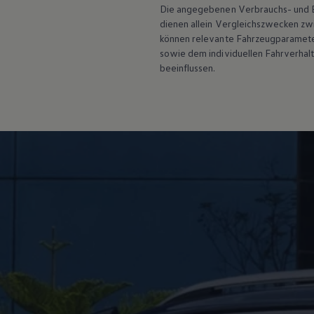
Hybridautos
Die angegebenen Verbrauchs- und Emi
Marke und Erlebnis
dienen allein Vergleichszwecken z
Volkswagen R und R Experience
können relevante Fahrzeugparamete
R-Modelle
sowie dem individuellen Fahrverhal
R Experience
beeinflussen.
Driving Experience
Volkswagen entdecken
Werkbesichtigung
Factory visit
Lifestyle Shop
T-Roc Kollektion
Golf Kollektion
ID. Kollektion
Volkswagen Kollektion
R-Kollektion
GTI Kollektion
Fußball Drop
we drive football
#wedriveproud
Besitzer und Service
myVolkswagen
Software Updates
Service und Ersatzteile
Inspektion und HU/AU
Reparaturen und Checks