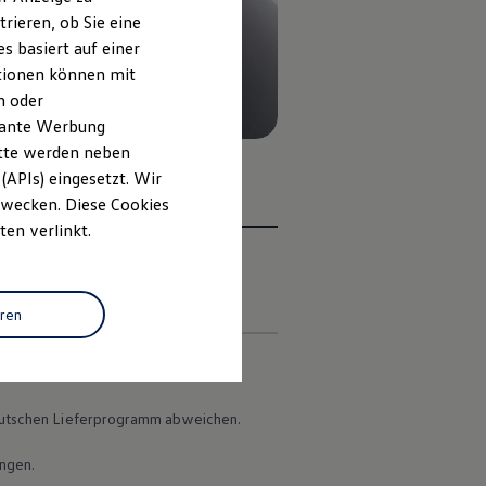
rieren, ob Sie eine
s basiert auf einer
ationen können mit
n oder
evante Werbung
itte werden neben
(APIs) eingesetzt. Wir
 Zwecken. Diese Cookies
ten verlinkt.
en
eren
 deutschen Lieferprogramm abweichen.
ungen.