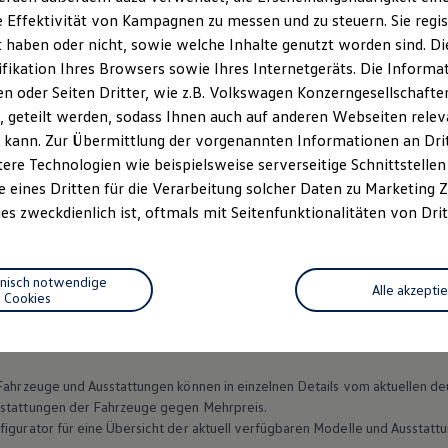
 Effektivität von Kampagnen zu messen und zu steuern. Sie regist
haben oder nicht, sowie welche Inhalte genutzt worden sind. Die
ifikation Ihres Browsers sowie Ihres Internetgeräts. Die Inform
 oder Seiten Dritter, wie z.B. Volkswagen Konzerngesellschafte
 geteilt werden, sodass Ihnen auch auf anderen Webseiten rel
 kann. Zur Übermittlung der vorgenannten Informationen an Dr
ere Technologien wie beispielsweise serverseitige Schnittstellen 
e eines Dritten für die Verarbeitung solcher Daten zu Marketing
es zweckdienlich ist, oftmals mit Seitenfunktionalitäten von Drit
Datenschutzerklärungen
Cookie-Richtlinie
Lizenzhinweise Dritter
EU Data Act
Produktsicherheitsinformationen
Vertrag Widerruf
hnisch notwendige
Alle akzepti
Cookies
n Fahrzeuge und Ausstattungen können in einzelnen Details vom aktuellen
sstattungen der Fahrzeuge gegen Mehrpreis.
figurator für eine Übersicht der aktuell verfügbaren Modelle und Ausstatt