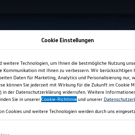
Cookie Einstellungen
Information
d weitere Technologien, um Ihnen die bestmögliche Nutzung uns
e Kommunikation mit Ihnen zu verbessern. Wir berücksichtigen h
eiten Daten für Marketing, Analytics und Personalisierung nur, w
poiler
für Ihren
Tigua
ese können Sie jederzeit mit Wirkung für die Zukunft im Cookie 
) in der Datenschutzerklärung widerrufen. Weitere Informatione
inden Sie in unserer
Cookie-Richtlinie
und unserer
Datenschutzer
lspace
auf und unterstreichen Sie seine Dynamik mit dem Dachka
on Cookies und weitere Technologien werden durch uns eingesetz
en sportlichen Look, sondern verbessert auch die Aerodynamik des 