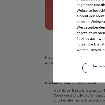
Elektrofahrzeugkonzepte
begrenzen und die
ID. EVERY1
Webseite besucht 
Reichweite
Reichweite der ID. Modelle
eindeutigen Ident
Reichweite im Winter
anderen Webseiten
Rekuperation
Werbetreibenden,
Laden
Laden unterwegs
angezeigt werden
Laden Zuhause
Cookies auch weit
Ladestationen finden
nutzen die Dienst
Ladezeitensimulator
Batterie
werden, soweit di
Sicherheit
Garantie und Lebensdauer
Impressum
Nutzungsbedingungen
Nachhaltigkeit
Angaben zum Digital Services Act (DSA)
Technologie
Nur tec
Kosten und Kauf
Verbrauchskosten
Kaufoptionen
E-Auto-Förderung
Disclaimer von Volkswagen AG
Software und Konnektivität
Die in dieser Darstellung gezeigte
Die ID. Software 6
ID. Software Versionen und Updates
Abgebildet sind teilweise Sonderau
Digitale Extras
Bitte beachten Sie auch unseren Kon
Schnittstellen zu Ihrem ID.