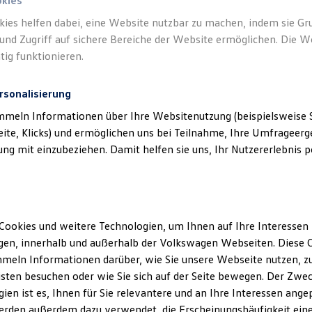
okies
kies helfen dabei, eine Website nutzbar zu machen, indem sie G
und Zugriff auf sichere Bereiche der Website ermöglichen. Die W
tig funktionieren.
rsonalisierung
mmeln Informationen über Ihre Websitenutzung (beispielsweise S
eite, Klicks) und ermöglichen uns bei Teilnahme, Ihre Umfrageerge
g mit einzubeziehen. Damit helfen sie uns, Ihr Nutzererlebnis pe
Cookies und weitere Technologien, um Ihnen auf Ihre Interessen
en, innerhalb und außerhalb der Volkswagen Webseiten. Diese C
meln Informationen darüber, wie Sie unsere Webseite nutzen, zu
sten besuchen oder wie Sie sich auf der Seite bewegen. Der Zwec
ien ist es, Ihnen für Sie relevantere und an Ihre Interessen ange
erden außerdem dazu verwendet, die Erscheinungshäufigkeit eine