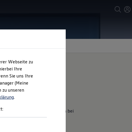
erer Webseite zu
ierbei Ihre
enn Sie uns Ihre
n
Allspace
Manager (Meine
n zu unseren
klärung
.
ntenspoiler von
Volkswagen
t:
SUV. Fragen Sie das Produkt gern bei