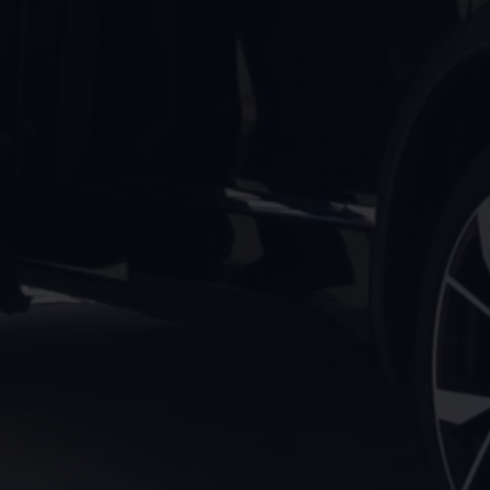
Magazin
Lifestyle
Transport
Familie
Elektromobilität
Volkswagen R
Pannen- und Unfallhilfe
Volkswagen Kundenbetreuung