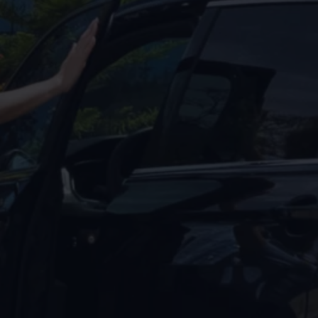
Motorenöl und Flüssigkeiten
Räder und Reifen
Pannen- und Unfallhilfe
Economy Service
Volkswagen Teile
Zubehör
Modellspezifisches Zubehör
Schutz und Pflege
Transport
Entertainment und Elektronik
Individualisieren
Wallbox und Ladekabel
Digitale Extras
Dienste für Ihr Modell finden
Volkswagen Apps, Login und Shop
Handy und Fahrzeug verbinden
Updates für Software, Karten und Radio
Über Ihr Auto
Vorgängermodelle
Kundeninformationen
Volkswagen Kundenbetreuung
Warn- und Kontrollleuchten
Assistenzsysteme
Digitale Betriebsanleitung
Live Beratung