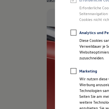
Dachkantenspoiler anfragen
Erforderliche Co
Reifenpakete
Leasing
Erforderliche Coo
Leasing-Angebote
Seitennavigation 
Gebrauchtwagen Leasing
Cookies nicht rich
Junge Gebrauchtwagen-Leasing
Elektroauto Leasing
Kleinwagen-Leasing
Analytics und Pe
Leasing ohne Anzahlung
Finanzierung
Diese Cookies sa
Autokredit mit Schlussrate
Versicherungen und Garantien
Verweildauer je S
Kfz-Versicherung
Websiteoptimierun
Restschuldversicherungen
zuzuschneiden.
Garantien
Wartungsverträge
Geschäftskunden
Marketing
Professional Class bei Volkswagen
Großkunden
Wir nutzen diese 
Behörden
Werbung anzuzeig
Direktkunden
Sonderfahrzeuge
Technologien sam
Anpfiff zum Gewinn
Seiten Sie am mei
Elektromobilität
weitere Technolog
Elektroautos
ID. Tutorials
anzubieten. Sie w