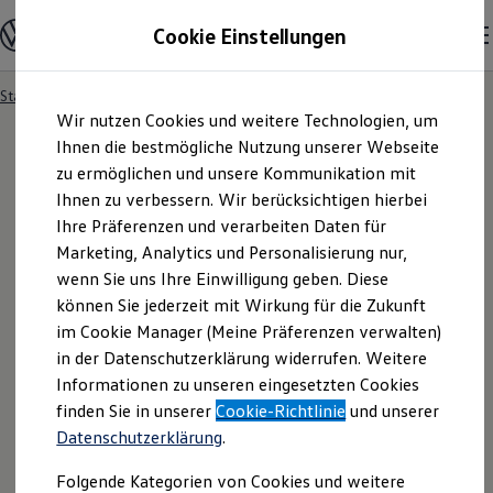
Modelle und Konfigurator
Cookie Einstellungen
Konfigurator
Modelle vergleichen
Konfiguration laden
Startseite
Ihre Service- und Produktanfrage
Zum
Zum
Autosuche
Wir nutzen Cookies und weitere Technologien, um
Hauptinhalt
Footer
Elektroautos
springen
springen
Ihnen die bestmögliche Nutzung unserer Webseite
ENERGY Sondermodelle
Nutzfahrzeuge
zu ermöglichen und unsere Kommunikation mit
SUV und CUV
Ihnen zu verbessern. Wir berücksichtigen hierbei
Ihre
Service
- und
Familienautos
Ihre Präferenzen und verarbeiten Daten für
Kombis
Kompaktwagen
Marketing, Analytics und Personalisierung nur,
Produktanfrage
Sportwagen
wenn Sie uns Ihre Einwilligung geben. Diese
Schnell verfügbare Fahrzeuge
Angebote und Produkte
können Sie jederzeit mit Wirkung für die Zukunft
Aktuelle Angebote
im Cookie Manager (Meine Präferenzen verwalten)
E-Auto-Förderung
in der Datenschutzerklärung widerrufen. Weitere
Volkswagen Marktplatz
Informationen zu unseren eingesetzten Cookies
Die ENERGY Sondermodelle
Junge Gebrauchtwagen und Gebrauchtwagen
finden Sie in unserer
Cookie-Richtlinie
und unserer
Volkswagen Zertifizierte Gebrauchtwagen
Datenschutzerklärung
.
Elektromobilität bei Gebrauchtwagen
Zubehör- und Serviceangebote
Folgende Kategorien von Cookies und weitere
Saisonangebote