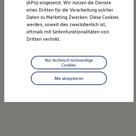
(APIs) eingesetzt. Wir nutzen die Dienste
Motorenöl und Flüssigkeiten
eines Dritten für die Verarbeitung solcher
Räder und Reifen
Pannen- und Unfallhilfe
Daten zu Marketing Zwecken. Diese Cookies
Economy Service
werden, soweit dies zweckdienlich ist,
Volkswagen Teile
oftmals mit Seitenfunktionalitäten von
Zubehör
Modellspezifisches Zubehör
Dritten verlinkt.
Schutz und Pflege
Transport
Entertainment und Elektronik
Individualisieren
Nur technisch notwendige
Wallbox und Ladekabel
Cookies
Digitale Extras
Dienste für Ihr Modell finden
Alle akzeptieren
Volkswagen Apps, Login und Shop
Handy und Fahrzeug verbinden
Updates für Software, Karten und Radio
Über Ihr Auto
Vorgängermodelle
Kundeninformationen
Volkswagen Kundenbetreuung
Warn- und Kontrollleuchten
Assistenzsysteme
Digitale Betriebsanleitung
Live Beratung