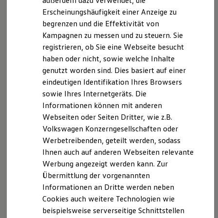
außerdem dazu verwendet, die
Hybridautos
Erscheinungshäufigkeit einer Anzeige zu
Marke und Erlebnis
begrenzen und die Effektivität von
Volkswagen R und R Experience
R-Modelle
Kampagnen zu messen und zu steuern. Sie
R Experience
registrieren, ob Sie eine Webseite besucht
Driving Experience
haben oder nicht, sowie welche Inhalte
Volkswagen entdecken
Werkbesichtigung
genutzt worden sind. Dies basiert auf einer
Factory visit
eindeutigen Identifikation Ihres Browsers
Lifestyle Shop
sowie Ihres Internetgeräts. Die
T-Roc Kollektion
Golf Kollektion
Informationen können mit anderen
ID. Kollektion
Webseiten oder Seiten Dritter, wie z.B.
Volkswagen Kollektion
Volkswagen Konzerngesellschaften oder
R-Kollektion
GTI Kollektion
Werbetreibenden, geteilt werden, sodass
Fußball Drop
Ihnen auch auf anderen Webseiten relevante
we drive football
Werbung angezeigt werden kann. Zur
#wedriveproud
Besitzer und Service
Übermittlung der vorgenannten
myVolkswagen
Informationen an Dritte werden neben
Software Updates
Cookies auch weitere Technologien wie
Service und Ersatzteile
Inspektion und HU/AU
beispielsweise serverseitige Schnittstellen
Reparaturen und Checks