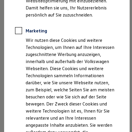
Websiteoptimierung mit einzubeziehen.
Elektrofahrzeugkonzepte
Damit helfen sie uns, Ihr Nutzererlebnis
ID. EVERY1
Reichweite
persönlich auf Sie zuzuschneiden.
Reichweite der ID. Modelle
Reichweite im Winter
Rekuperation
Marketing
Laden
Wir nutzen diese Cookies und weitere
Laden unterwegs
Laden Zuhause
Technologien, um Ihnen auf Ihre Interessen
Ladestationen finden
zugeschnittene Werbung anzuzeigen,
Ladezeitensimulator
innerhalb und außerhalb der Volkswagen
Batterie
Sicherheit
Webseiten. Diese Cookies und weitere
Garantie und Lebensdauer
Technologien sammeln Informationen
Nachhaltigkeit
darüber, wie Sie unsere Webseite nutzen,
Technologie
Kosten und Kauf
zum Beispiel, welche Seiten Sie am meisten
Verbrauchskosten
besuchen oder wie Sie sich auf der Seite
Kaufoptionen
bewegen. Der Zweck dieser Cookies und
E-Auto-Förderung
Software und Konnektivität
weitere Technologien ist es, Ihnen für Sie
Die ID. Software 6
relevantere und an Ihre Interessen
ID. Software Versionen und Updates
angepasste Inhalte anzubieten. Sie werden
Digitale Extras
Schnittstellen zu Ihrem ID.