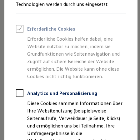
Reifenpakete
Technologien werden durch uns eingesetzt:
Leasing
Leasing-Angebote
Gebrauchtwagen Leasing
Junge Gebrauchtwagen-Leasing
Erforderliche Cookies
Elektroauto Leasing
Kleinwagen-Leasing
Erforderliche Cookies helfen dabei, eine
Leasing ohne Anzahlung
Website nutzbar zu machen, indem sie
Finanzierung
Autokredit mit Schlussrate
Grundfunktionen wie Seitennavigation und
Versicherungen und Garantien
Zugriff auf sichere Bereiche der Website
Kfz-Versicherung
ermöglichen. Die Website kann ohne diese
Restschuldversicherungen
Garantien
Cookies nicht richtig funktionieren.
Wartungsverträge
Geschäftskunden
Professional Class bei Volkswagen
Analytics und Personalisierung
Großkunden
Diese Cookies sammeln Informationen über
Behörden
Direktkunden
Ihre Websitenutzung (beispielsweise
Sonderfahrzeuge
Seitenaufrufe, Verweildauer je Seite, Klicks)
Anpfiff zum Gewinn
und ermöglichen uns bei Teilnahme, Ihre
Elektromobilität
Elektroautos
Umfrageergebnisse in die
ID. Tutorials