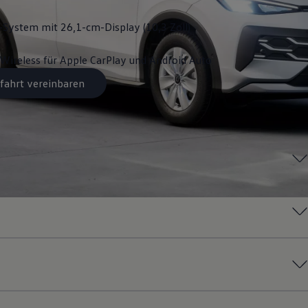
System mit 26,1-cm-Display (10,3 Zoll)
Wireless für Apple
CarPlay
und
Android
Auto
fahrt vereinbaren