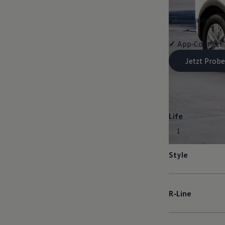
✓
Infotainment-
✓
App‑Connect
Jetzt Probe
Life
1
Style
R‑Line