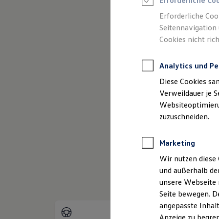
Erforderliche Co
Reifenpakete
Leasing
Erforderliche Coo
Leasing-Angebote
Seitennavigation 
(
Impressum & Rechtliches
)
Gebrauchtwagen Leasing
Cookies nicht rich
Junge Gebrauchtwagen-Leasing
Elektroauto Leasing
Kleinwagen-Leasing
Analytics und Pe
Leasing ohne Anzahlung
Finanzierung
Diese Cookies sa
Autokredit mit Schlussrate
Versicherungen und Garantien
Verweildauer je S
Kfz-Versicherung
Websiteoptimierun
Restschuldversicherungen
zuzuschneiden.
Garantien
Wartungsverträge
Geschäftskunden
Marketing
Professional Class bei Volkswagen
Großkunden
Wir nutzen diese 
Behörden
und außerhalb de
Direktkunden
Sonderfahrzeuge
unsere Webseite n
Anpfiff zum Gewinn
Seite bewegen. De
Elektromobilität
angepasste Inhalt
Elektroautos
ID. Tutorials
Anzeige zu begren