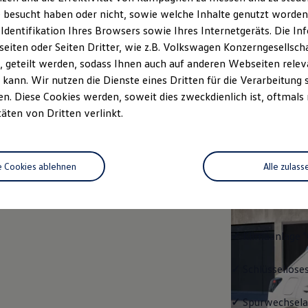
 besucht haben oder nicht, sowie welche Inhalte genutzt worden s
rzeugangebot
Servicetermin buchen
rdern
 Identifikation Ihres Browsers sowie Ihres Internetgeräts. Die 
iten oder Seiten Dritter, wie z.B. Volkswagen Konzerngesellsch
 geteilt werden, sodass Ihnen auch auf anderen Webseiten rel
kann. Wir nutzen die Dienste eines Dritten für die Verarbeitung 
. Diese Cookies werden, soweit dies zweckdienlich ist, oftmals
Trend
täten von Dritten verlinkt.
Trend
e Cookies ablehnen
Alle zulass
Ausstattung mit
✓
LED-Scheinwe
✓
Klimaanlage "
✓
Schlüssellose
✓
Spurwechselas