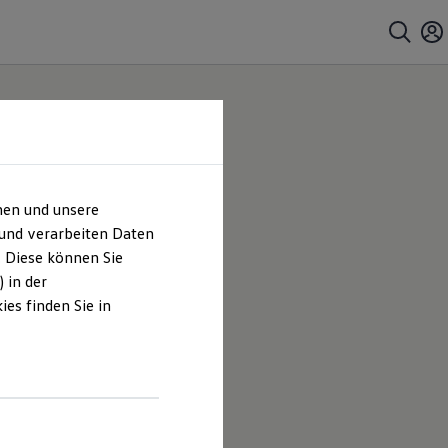
hen und unsere
 und verarbeiten Daten
. Diese können Sie
 in der
es finden Sie in