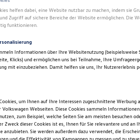
okies
kies helfen dabei, eine Website nutzbar zu machen, indem sie G
und Zugriff auf sichere Bereiche der Website ermöglichen. Die W
tig funktionieren.
rsonalisierung
mmeln Informationen über Ihre Websitenutzung (beispielsweise S
eite, Klicks) und ermöglichen uns bei Teilnahme, Ihre Umfrageerge
g mit einzubeziehen. Damit helfen sie uns, Ihr Nutzererlebnis pe
Cookies, um Ihnen auf Ihre Interessen zugeschnittene Werbung a
r Volkswagen Webseiten. Diese Cookies sammeln Informationen 
utzen, zum Beispiel, welche Seiten Sie am meisten besuchen oder
r Zweck dieser Cookies ist es, Ihnen für Sie relevantere und an I
e anzubieten. Sie werden außerdem dazu verwendet, die Erschein
zen und die Effektivität von Kampagnen zu messen und zu steuern