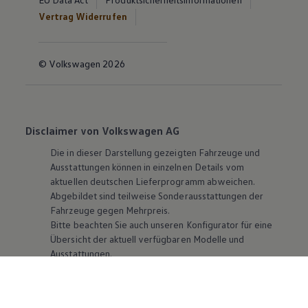
Vertrag Widerrufen
© Volkswagen 2026
Disclaimer von Volkswagen AG
Die in dieser Darstellung gezeigten Fahrzeuge und
Ausstattungen können in einzelnen Details vom
aktuellen deutschen Lieferprogramm abweichen.
Abgebildet sind teilweise Sonderausstattungen der
Fahrzeuge gegen Mehrpreis.
Bitte beachten Sie auch unseren Konfigurator für eine
Übersicht der aktuell verfügbaren Modelle und
Ausstattungen.
Die angegebenen Verbrauchs- und Emissionswerte
beziehen sich nicht auf ein einzelnes Fahrzeug und sind
nicht Bestandteil des Angebots, sondern dienen allein