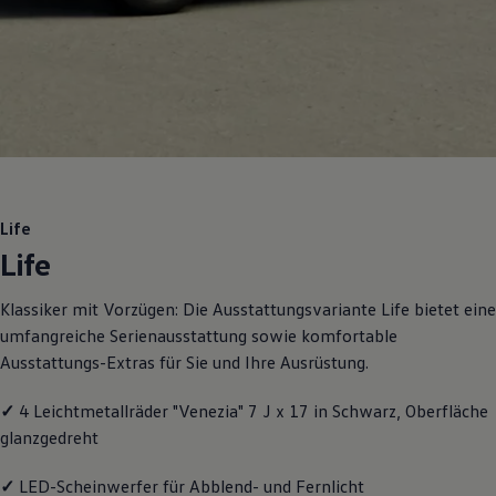
Motorenöl und Flüssigkeiten
Räder und Reifen
Pannen- und Unfallhilfe
Economy Service
Volkswagen Teile
Zubehör
Modellspezifisches Zubehör
Schutz und Pflege
Transport
Entertainment und Elektronik
Individualisieren
Life
Wallbox und Ladekabel
Life
Digitale Extras
Dienste für Ihr Modell finden
Volkswagen Apps, Login und Shop
Klassiker mit Vorzügen: Die Ausstattungsvariante Life bietet eine
Handy und Fahrzeug verbinden
umfangreiche Serienausstattung sowie komfortable
Updates für Software, Karten und Radio
Über Ihr Auto
Ausstattungs-Extras für Sie und Ihre Ausrüstung.
Vorgängermodelle
Kundeninformationen
✓
4 Leichtmetallräder "Venezia" 7 J x 17 in Schwarz, Oberfläche
Volkswagen Kundenbetreuung
Warn- und Kontrollleuchten
glanzgedreht
Assistenzsysteme
Digitale Betriebsanleitung
✓
LED-Scheinwerfer für Abblend- und Fernlicht
Live Beratung