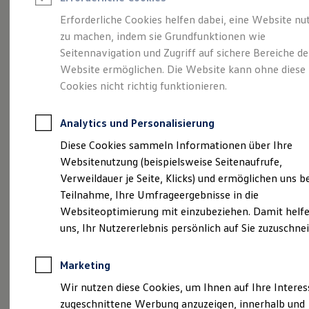
Reifenpakete
Leasing
Erforderliche Cookies helfen dabei, eine Website nu
Leasing-Angebote
zu machen, indem sie Grundfunktionen wie
Mehr Raum für alle(s).
Gebrauchtwagen Leasing
Seitennavigation und Zugriff auf sichere Bereiche de
Junge Gebrauchtwagen-Leasing
Elektroauto Leasing
Website ermöglichen. Die Website kann ohne diese
Der Tayron.
Kleinwagen-Leasing
Cookies nicht richtig funktionieren.
Leasing ohne Anzahlung
Finanzierung
Autokredit mit Schlussrate
Analytics und Personalisierung
Versicherungen und Garantien
Kfz-Versicherung
Diese Cookies sammeln Informationen über Ihre
Restschuldversicherungen
Websitenutzung (beispielsweise Seitenaufrufe,
Garantien
Verweildauer je Seite, Klicks) und ermöglichen uns b
Wartungsverträge
Geschäftskunden
Teilnahme, Ihre Umfrageergebnisse in die
Professional Class bei Volkswagen
Websiteoptimierung mit einzubeziehen. Damit helfe
Großkunden
uns, Ihr Nutzererlebnis persönlich auf Sie zuzuschne
Behörden
(
Impressum & Rechtliches
)
Direktkunden
Sonderfahrzeuge
Marketing
Anpfiff zum Gewinn
Elektromobilität
Wir nutzen diese Cookies, um Ihnen auf Ihre Intere
Elektroautos
zugeschnittene Werbung anzuzeigen, innerhalb und
ID. Tutorials