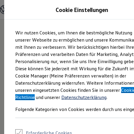
Modelle und Konfigurator
Cookie Einstellungen
Konfigurator
Modelle vergleichen
Konfiguration laden
Zum
Zum
Autosuche
Wir nutzen Cookies, um Ihnen die bestmögliche Nutzung
Hauptinhalt
Footer
Elektroautos
springen
springen
unserer Webseite zu ermöglichen und unsere Kommunika
ENERGY Sondermodelle
Nutzfahrzeuge
mit Ihnen zu verbessern. Wir berücksichtigen hierbei Ihr
SUV und CUV
Präferenzen und verarbeiten Daten für Marketing, Analyt
Familienautos
Personalisierung nur, wenn Sie uns Ihre Einwilligung gebe
Kombis
Kompaktwagen
Diese können Sie jederzeit mit Wirkung für die Zukunft i
Sportwagen
Cookie Manager (Meine Präferenzen verwalten) in der
Schnell verfügbare Fahrzeuge
Angebote und Produkte
Datenschutzerklärung widerrufen. Weitere Informatione
Aktuelle Angebote
unseren eingesetzten Cookies finden Sie in unserer
Cooki
E-Auto-Förderung
Richtlinie
und unserer
Datenschutzerklärung
.
Volkswagen Marktplatz
Die ENERGY Sondermodelle
Folgende Kategorien von Cookies werden durch uns einge
Junge Gebrauchtwagen und Gebrauchtwagen
Volkswagen Zertifizierte Gebrauchtwagen
Elektromobilität bei Gebrauchtwagen
Zubehör- und Serviceangebote
Saisonangebote
Erforderliche Cookies