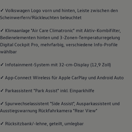
Magazin
✓
Volkswagen
Logo vorn und hinten, Leiste zwischen den
Lifestyle
Transport
Scheinwerfern/Rückleuchten beleuchtet
Familie
Elektromobilität
✓
Klimaanlage "Air Care Climatronic" mit Aktiv-Kombifilter,
Volkswagen R
Pannen- und Unfallhilfe
Bedienelementen hinten und 3-Zonen-Temperaturregelung
Volkswagen Kundenbetreuung
Digital Cockpit Pro, mehrfarbig, verschiedene Info-Profile
wählbar
✓
Infotainment-System mit 32-cm-Display (12,9 Zoll)
✓
App‑Connect
Wireless für Apple
CarPlay
und
Android
Auto
✓
Parkassistent "Park Assist" inkl. Einparkhilfe
✓
Spurwechselassistent "Side Assist", Ausparkassistent und
Ausstiegswarnung Rückfahrkamera "Rear View"
✓
Rücksitzbank/-lehne, geteilt, umlegbar