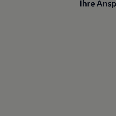
Ihre Ans
Magazin
Lifestyle
Transport
Familie
Elektromobilität
Volkswagen R
Pannen- und Unfallhilfe
Volkswagen Kundenbetreuung