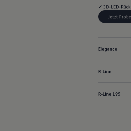
✓
3D-LED-Rück
Jetzt Probe
Elegance
R‑Line
R‑Line
195