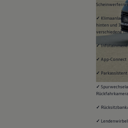
Scheinwerfern/
✓
Klimaanlage "
hinten und 3-Zo
verschiedene In
✓
Infotainment
✓
App‑Connect
✓
Parkassistent 
✓
Spurwechselas
Rückfahrkamera
✓
Rücksitzbank/
✓
Lendenwirbels