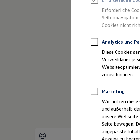
Erforderliche Co
Reifenpakete
Leasing
Erforderliche Coo
Leasing-Angebote
Seitennavigation 
Gebrauchtwagen Leasing
Cookies nicht rich
Junge Gebrauchtwagen-Leasing
Elektroauto Leasing
(
Impressum & Rechtliches
)
Kleinwagen-Leasing
Analytics und Pe
Leasing ohne Anzahlung
Finanzierung
Diese Cookies sa
Autokredit mit Schlussrate
Versicherungen und Garantien
Verweildauer je S
Kfz-Versicherung
Websiteoptimierun
Restschuldversicherungen
zuzuschneiden.
Garantien
Wartungsverträge
Geschäftskunden
Marketing
Professional Class bei Volkswagen
Großkunden
Wir nutzen diese 
Behörden
und außerhalb de
Direktkunden
Sonderfahrzeuge
unsere Webseite n
Anpfiff zum Gewinn
Seite bewegen. De
Elektromobilität
angepasste Inhalt
Elektroautos
ID. Tutorials
Anzeige zu begren