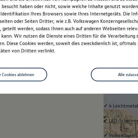
 besucht haben oder nicht, sowie welche Inhalte genutzt worden s
rzeugangebot
Servicetermin buchen
rdern
 Identifikation Ihres Browsers sowie Ihres Internetgeräts. Die 
iten oder Seiten Dritter, wie z.B. Volkswagen Konzerngesellsch
 geteilt werden, sodass Ihnen auch auf anderen Webseiten rel
kann. Wir nutzen die Dienste eines Dritten für die Verarbeitung 
. Diese Cookies werden, soweit dies zweckdienlich ist, oftmals
Life
täten von Dritten verlinkt.
Life
e Cookies ablehnen
Alle zulass
Klassiker mit V
Serienausstattu
Ausrüstung.
✓
4 Leichtmetal
✓
LED-Scheinwer
✓
Volkswagen
L