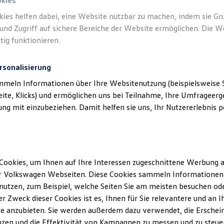
okies
kies helfen dabei, eine Website nutzbar zu machen, indem sie G
und Zugriff auf sichere Bereiche der Website ermöglichen. Die W
tig funktionieren.
rsonalisierung
mmeln Informationen über Ihre Websitenutzung (beispielsweise S
eite, Klicks) und ermöglichen uns bei Teilnahme, Ihre Umfrageerge
g mit einzubeziehen. Damit helfen sie uns, Ihr Nutzererlebnis pe
Cookies, um Ihnen auf Ihre Interessen zugeschnittene Werbung a
r Volkswagen Webseiten. Diese Cookies sammeln Informationen 
utzen, zum Beispiel, welche Seiten Sie am meisten besuchen oder
r Zweck dieser Cookies ist es, Ihnen für Sie relevantere und an I
e anzubieten. Sie werden außerdem dazu verwendet, die Erschein
zen und die Effektivität von Kampagnen zu messen und zu steuern