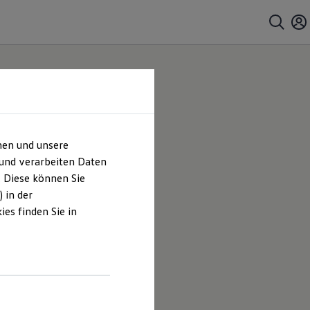
hen und unsere
 und verarbeiten Daten
. Diese können Sie
 in der
es finden Sie in