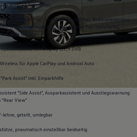
Rückleuchten beleuchtet
Air Care Climatronic" mit Aktiv-Kombifilter, Bedienelementen
nen-Temperaturregelung Digital Cockpit Pro, mehrfarbig,
fo-Profile wählbar
-System mit 32-cm-Display (12,9 Zoll)
Wireless für Apple
CarPlay
und
Android
Auto
"Park Assist" inkl. Einparkhilfe
sistent "Side Assist", Ausparkassistent und Ausstiegswarnung
 "Rear View"
-lehne, geteilt, umlegbar
tütze, pneumatisch einstellbar beidseitig