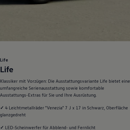
Motorenöl und Flüssigkeiten
Räder und Reifen
Pannen- und Unfallhilfe
Economy Service
Volkswagen Teile
Zubehör
Modellspezifisches Zubehör
Schutz und Pflege
Transport
Entertainment und Elektronik
Individualisieren
Life
Wallbox und Ladekabel
Life
Digitale Extras
Dienste für Ihr Modell finden
Volkswagen Apps, Login und Shop
Klassiker mit Vorzügen: Die Ausstattungsvariante Life bietet eine
Handy und Fahrzeug verbinden
umfangreiche Serienausstattung sowie komfortable
Updates für Software, Karten und Radio
Über Ihr Auto
Ausstattungs-Extras für Sie und Ihre Ausrüstung.
Vorgängermodelle
Kundeninformationen
✓
4 Leichtmetallräder "Venezia" 7 J x 17 in Schwarz, Oberfläche
Volkswagen Kundenbetreuung
Warn- und Kontrollleuchten
glanzgedreht
Assistenzsysteme
Digitale Betriebsanleitung
✓
LED-Scheinwerfer für Abblend- und Fernlicht
Live Beratung