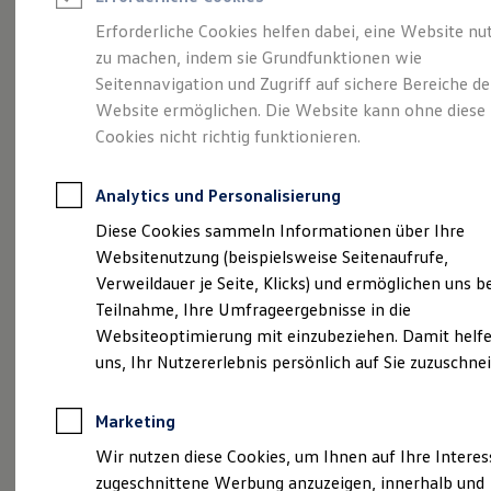
Reifenpakete
Leasing
Erforderliche Cookies helfen dabei, eine Website nu
Leasing-Angebote
zu machen, indem sie Grundfunktionen wie
Mehr Raum für alle(s).
Gebrauchtwagen Leasing
Seitennavigation und Zugriff auf sichere Bereiche de
Junge Gebrauchtwagen-Leasing
Elektroauto Leasing
Website ermöglichen. Die Website kann ohne diese
Der Tayron.
Kleinwagen-Leasing
Cookies nicht richtig funktionieren.
Leasing ohne Anzahlung
Finanzierung
Autokredit mit Schlussrate
Analytics und Personalisierung
Versicherungen und Garantien
Kfz-Versicherung
Diese Cookies sammeln Informationen über Ihre
Restschuldversicherungen
Websitenutzung (beispielsweise Seitenaufrufe,
Garantien
Verweildauer je Seite, Klicks) und ermöglichen uns b
Wartungsverträge
Geschäftskunden
Teilnahme, Ihre Umfrageergebnisse in die
Professional Class bei Volkswagen
Websiteoptimierung mit einzubeziehen. Damit helfe
Großkunden
uns, Ihr Nutzererlebnis persönlich auf Sie zuzuschne
Behörden
(
Impressum & Rechtliches
)
Direktkunden
Sonderfahrzeuge
Marketing
Anpfiff zum Gewinn
Elektromobilität
Wir nutzen diese Cookies, um Ihnen auf Ihre Intere
Elektroautos
zugeschnittene Werbung anzuzeigen, innerhalb und
ID. Tutorials