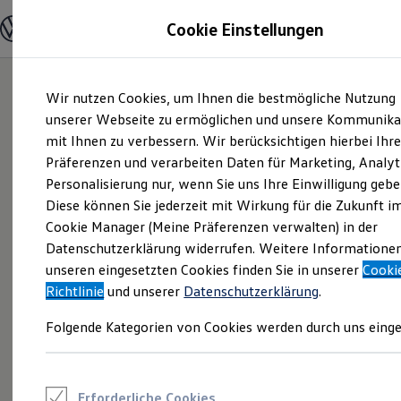
Modelle und Konfigurator
Cookie Einstellungen
Konfigurator
Modelle vergleichen
Konfiguration laden
Zum
Zum
Autosuche
Wir nutzen Cookies, um Ihnen die bestmögliche Nutzung
Hauptinhalt
Footer
Elektroautos
springen
springen
unserer Webseite zu ermöglichen und unsere Kommunika
ENERGY Sondermodelle
Nutzfahrzeuge
mit Ihnen zu verbessern. Wir berücksichtigen hierbei Ihr
SUV und CUV
Präferenzen und verarbeiten Daten für Marketing, Analyt
Familienautos
Personalisierung nur, wenn Sie uns Ihre Einwilligung gebe
Kombis
Kompaktwagen
Diese können Sie jederzeit mit Wirkung für die Zukunft i
Sportwagen
Cookie Manager (Meine Präferenzen verwalten) in der
Schnell verfügbare Fahrzeuge
Angebote und Produkte
Datenschutzerklärung widerrufen. Weitere Informatione
Aktuelle Angebote
unseren eingesetzten Cookies finden Sie in unserer
Cooki
E-Auto-Förderung
Richtlinie
und unserer
Datenschutzerklärung
.
Volkswagen Marktplatz
Die ENERGY Sondermodelle
Folgende Kategorien von Cookies werden durch uns einge
Junge Gebrauchtwagen und Gebrauchtwagen
Volkswagen Zertifizierte Gebrauchtwagen
Elektromobilität bei Gebrauchtwagen
Zubehör- und Serviceangebote
Saisonangebote
Erforderliche Cookies