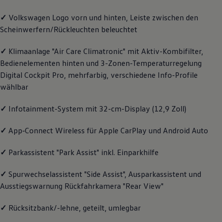
Magazin
✓
Volkswagen
Logo vorn und hinten, Leiste zwischen den
Lifestyle
Transport
Scheinwerfern/Rückleuchten beleuchtet
Familie
Elektromobilität
✓
Klimaanlage "Air Care Climatronic" mit Aktiv-Kombifilter,
Volkswagen R
Pannen- und Unfallhilfe
Bedienelementen hinten und 3-Zonen-Temperaturregelung
Volkswagen Kundenbetreuung
Digital Cockpit Pro, mehrfarbig, verschiedene Info-Profile
wählbar
✓
Infotainment-System mit 32-cm-Display (12,9 Zoll)
✓
App‑Connect
Wireless für Apple
CarPlay
und
Android
Auto
✓
Parkassistent "Park Assist" inkl. Einparkhilfe
✓
Spurwechselassistent "Side Assist", Ausparkassistent und
Ausstiegswarnung Rückfahrkamera "Rear View"
✓
Rücksitzbank/-lehne, geteilt, umlegbar