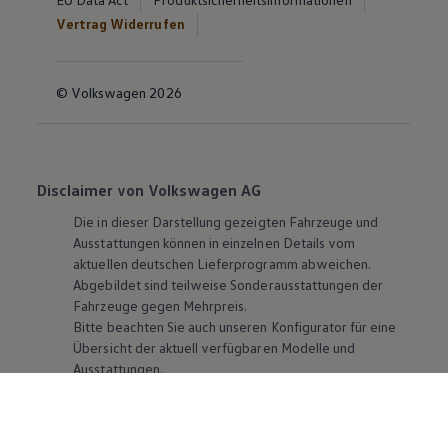
Vertrag Widerrufen
© Volkswagen 2026
Disclaimer von Volkswagen AG
Die in dieser Darstellung gezeigten Fahrzeuge und
Ausstattungen können in einzelnen Details vom
aktuellen deutschen Lieferprogramm abweichen.
Abgebildet sind teilweise Sonderausstattungen der
Fahrzeuge gegen Mehrpreis.
Bitte beachten Sie auch unseren Konfigurator für eine
Übersicht der aktuell verfügbaren Modelle und
Ausstattungen.
Die angegebenen Verbrauchs- und Emissionswerte
beziehen sich nicht auf ein einzelnes Fahrzeug und sind
nicht Bestandteil des Angebots, sondern dienen allein