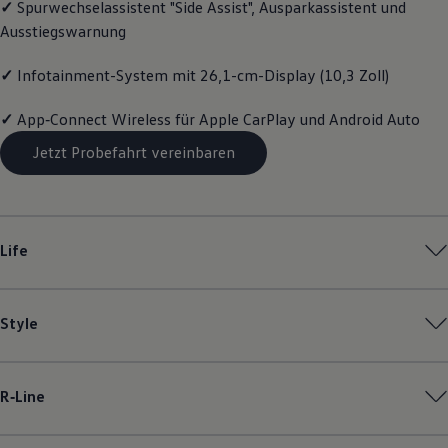
✓
Spurwechselassistent "Side Assist", Ausparkassistent und
Magazin
Ausstiegswarnung
Lifestyle
Transport
Familie
✓
Infotainment-System mit 26,1-cm-Display (10,3 Zoll)
Elektromobilität
Volkswagen R
✓
App‑Connect
Wireless für Apple
CarPlay
und
Android
Auto
Pannen- und Unfallhilfe
Volkswagen Kundenbetreuung
Jetzt Probefahrt vereinbaren
Life
Style
R‑Line