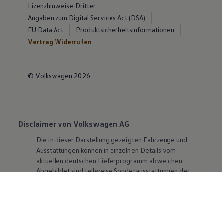
Lizenzhinweise Dritter
Angaben zum Digital Services Act (DSA)
EU Data Act
Produktsicherheitsinformationen
Vertrag Widerrufen
© Volkswagen 2026
Disclaimer von Volkswagen AG
Die in dieser Darstellung gezeigten Fahrzeuge und
Ausstattungen können in einzelnen Details vom
aktuellen deutschen Lieferprogramm abweichen.
Abgebildet sind teilweise Sonderausstattungen der
Fahrzeuge gegen Mehrpreis.
Bitte beachten Sie auch unseren Konfigurator für eine
Übersicht der aktuell verfügbaren Modelle und
Ausstattungen.