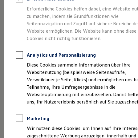
Reifenpakete
Leasing
Erforderliche Cookies helfen dabei, eine Website nu
Leasing-Angebote
zu machen, indem sie Grundfunktionen wie
Der T-Roc
Gebrauchtwagen Leasing
Seitennavigation und Zugriff auf sichere Bereiche de
Junge Gebrauchtwagen-Leasing
Elektroauto Leasing
Website ermöglichen. Die Website kann ohne diese
Kleinwagen-Leasing
Cookies nicht richtig funktionieren.
Leasing ohne Anzahlung
Finanzierung
Autokredit mit Schlussrate
Analytics und Personalisierung
Versicherungen und Garantien
Kfz-Versicherung
Diese Cookies sammeln Informationen über Ihre
Restschuldversicherungen
Websitenutzung (beispielsweise Seitenaufrufe,
Garantien
Verweildauer je Seite, Klicks) und ermöglichen uns b
Wartungsverträge
Geschäftskunden
Teilnahme, Ihre Umfrageergebnisse in die
Professional Class bei Volkswagen
Websiteoptimierung mit einzubeziehen. Damit helfe
Großkunden
(
Impressum & Rechtliches
)
uns, Ihr Nutzererlebnis persönlich auf Sie zuzuschne
Behörden
Direktkunden
Sonderfahrzeuge
Marketing
Anpfiff zum Gewinn
Elektromobilität
Wir nutzen diese Cookies, um Ihnen auf Ihre Intere
Elektroautos
zugeschnittene Werbung anzuzeigen, innerhalb und
ID. Tutorials