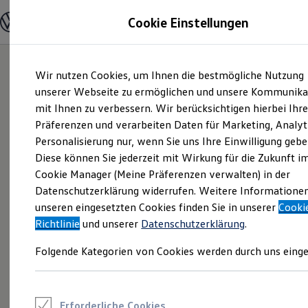
Modelle und Konfigurator
Cookie Einstellungen
Konfigurator
Modelle vergleichen
Konfiguration laden
Zum
Zum
Autosuche
Wir nutzen Cookies, um Ihnen die bestmögliche Nutzung
Hauptinhalt
Footer
Elektroautos
springen
springen
unserer Webseite zu ermöglichen und unsere Kommunika
ENERGY Sondermodelle
Nutzfahrzeuge
mit Ihnen zu verbessern. Wir berücksichtigen hierbei Ihr
SUV und CUV
Präferenzen und verarbeiten Daten für Marketing, Analyt
Familienautos
Personalisierung nur, wenn Sie uns Ihre Einwilligung gebe
Kombis
Kompaktwagen
Diese können Sie jederzeit mit Wirkung für die Zukunft i
Sportwagen
Cookie Manager (Meine Präferenzen verwalten) in der
Schnell verfügbare Fahrzeuge
Angebote und Produkte
Datenschutzerklärung widerrufen. Weitere Informatione
Aktuelle Angebote
unseren eingesetzten Cookies finden Sie in unserer
Cooki
E-Auto-Förderung
Richtlinie
und unserer
Datenschutzerklärung
.
Volkswagen Marktplatz
Die ENERGY Sondermodelle
Folgende Kategorien von Cookies werden durch uns einge
Junge Gebrauchtwagen und Gebrauchtwagen
Volkswagen Zertifizierte Gebrauchtwagen
Elektromobilität bei Gebrauchtwagen
Zubehör- und Serviceangebote
Saisonangebote
Erforderliche Cookies