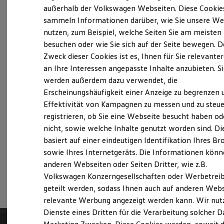
Probefahrt vereinbaren
Elektrofahrzeugkonzepte
außerhalb der Volkswagen Webseiten. Diese Cookie
ID. EVERY1
sammeln Informationen darüber, wie Sie unsere We
Reichweite
nutzen, zum Beispiel, welche Seiten Sie am meisten
Reichweite der ID. Modelle
Reichweite im Winter
besuchen oder wie Sie sich auf der Seite bewegen. D
Rekuperation
Zweck dieser Cookies ist es, Ihnen für Sie relevante
Fahrzeugangebot anfordern
Laden
an Ihre Interessen angepasste Inhalte anzubieten. S
Laden unterwegs
Laden Zuhause
werden außerdem dazu verwendet, die
Ladestationen finden
Erscheinungshäufigkeit einer Anzeige zu begrenzen 
Ladezeitensimulator
Effektivität von Kampagnen zu messen und zu steue
Batterie
Servicetermin buchen
Sicherheit
registrieren, ob Sie eine Webseite besucht haben od
Garantie und Lebensdauer
nicht, sowie welche Inhalte genutzt worden sind. Di
Nachhaltigkeit
basiert auf einer eindeutigen Identifikation Ihres B
Technologie
Kosten und Kauf
sowie Ihres Internetgeräts. Die Informationen kön
Verbrauchskosten
anderen Webseiten oder Seiten Dritter, wie z.B.
Serviceanfrage stellen
Kaufoptionen
Volkswagen Konzerngesellschaften oder Werbetrei
E-Auto-Förderung
Software und Konnektivität
geteilt werden, sodass Ihnen auch auf anderen Web
Die ID. Software 6
relevante Werbung angezeigt werden kann. Wir nut
ID. Software Versionen und Updates
Dienste eines Dritten für die Verarbeitung solcher D
Digitale Extras
Schnittstellen zu Ihrem ID.