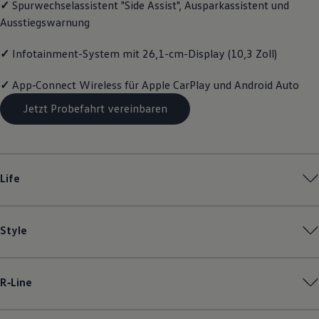
✓
Spurwechselassistent "Side Assist", Ausparkassistent und
Magazin
Ausstiegswarnung
Lifestyle
Transport
Familie
✓
Infotainment-System mit 26,1-cm-Display (10,3 Zoll)
Elektromobilität
Volkswagen R
✓
App‑Connect
Wireless für Apple
CarPlay
und
Android
Auto
Pannen- und Unfallhilfe
Volkswagen Kundenbetreuung
Jetzt Probefahrt vereinbaren
Life
Style
R‑Line