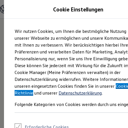
Modelle und Konfigurator
Cookie Einstellungen
Konfigurator
Modelle vergleichen
Konfiguration laden
Zum
Zum
Autosuche
Wir nutzen Cookies, um Ihnen die bestmögliche Nutzung
Hauptinhalt
Footer
Elektroautos
springen
springen
unserer Webseite zu ermöglichen und unsere Kommunika
ENERGY Sondermodelle
Nutzfahrzeuge
mit Ihnen zu verbessern. Wir berücksichtigen hierbei Ihr
SUV und CUV
Präferenzen und verarbeiten Daten für Marketing, Analyt
Familienautos
Personalisierung nur, wenn Sie uns Ihre Einwilligung gebe
Kombis
Kompaktwagen
Diese können Sie jederzeit mit Wirkung für die Zukunft i
Sportwagen
Cookie Manager (Meine Präferenzen verwalten) in der
Schnell verfügbare Fahrzeuge
Angebote und Produkte
Datenschutzerklärung widerrufen. Weitere Informatione
Aktuelle Angebote
unseren eingesetzten Cookies finden Sie in unserer
Cooki
E-Auto-Förderung
Richtlinie
und unserer
Datenschutzerklärung
.
Volkswagen Marktplatz
Die ENERGY Sondermodelle
Folgende Kategorien von Cookies werden durch uns einge
Junge Gebrauchtwagen und Gebrauchtwagen
Volkswagen Zertifizierte Gebrauchtwagen
Elektromobilität bei Gebrauchtwagen
Zubehör- und Serviceangebote
Saisonangebote
Erforderliche Cookies