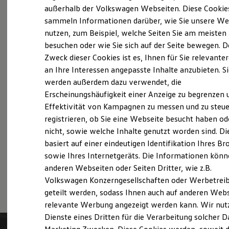
Probefahrt vereinbaren
Elektrofahrzeugkonzepte
außerhalb der Volkswagen Webseiten. Diese Cookie
ID. EVERY1
sammeln Informationen darüber, wie Sie unsere We
Reichweite
nutzen, zum Beispiel, welche Seiten Sie am meisten
Reichweite der ID. Modelle
Reichweite im Winter
besuchen oder wie Sie sich auf der Seite bewegen. D
Rekuperation
Zweck dieser Cookies ist es, Ihnen für Sie relevante
Fahrzeugangebot anfordern
Laden
an Ihre Interessen angepasste Inhalte anzubieten. S
Laden unterwegs
Laden Zuhause
werden außerdem dazu verwendet, die
Ladestationen finden
Erscheinungshäufigkeit einer Anzeige zu begrenzen 
Ladezeitensimulator
Effektivität von Kampagnen zu messen und zu steue
Batterie
Servicetermin buchen
Sicherheit
registrieren, ob Sie eine Webseite besucht haben od
Garantie und Lebensdauer
nicht, sowie welche Inhalte genutzt worden sind. Di
Nachhaltigkeit
basiert auf einer eindeutigen Identifikation Ihres B
Technologie
Kosten und Kauf
sowie Ihres Internetgeräts. Die Informationen kön
Verbrauchskosten
anderen Webseiten oder Seiten Dritter, wie z.B.
Serviceanfrage stellen
Kaufoptionen
Volkswagen Konzerngesellschaften oder Werbetrei
E-Auto-Förderung
Software und Konnektivität
geteilt werden, sodass Ihnen auch auf anderen Web
Die ID. Software 6
relevante Werbung angezeigt werden kann. Wir nut
ID. Software Versionen und Updates
Dienste eines Dritten für die Verarbeitung solcher D
Digitale Extras
Schnittstellen zu Ihrem ID.