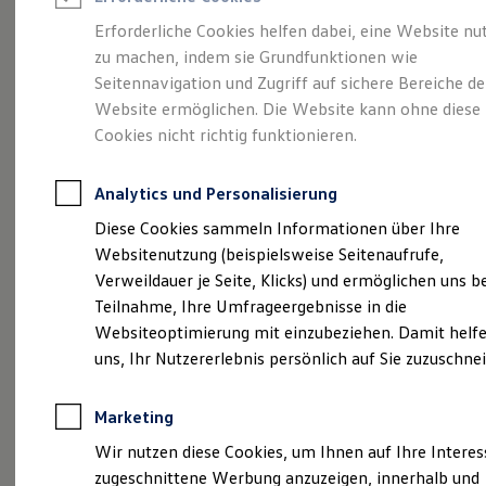
Reifenpakete
Leasing
Erforderliche Cookies helfen dabei, eine Website nu
Leasing-Angebote
zu machen, indem sie Grundfunktionen wie
Der T-Roc
Gebrauchtwagen Leasing
Seitennavigation und Zugriff auf sichere Bereiche de
Junge Gebrauchtwagen-Leasing
Elektroauto Leasing
Website ermöglichen. Die Website kann ohne diese
Kleinwagen-Leasing
Cookies nicht richtig funktionieren.
Leasing ohne Anzahlung
Finanzierung
Autokredit mit Schlussrate
Analytics und Personalisierung
Versicherungen und Garantien
Kfz-Versicherung
Diese Cookies sammeln Informationen über Ihre
Restschuldversicherungen
Websitenutzung (beispielsweise Seitenaufrufe,
Garantien
Verweildauer je Seite, Klicks) und ermöglichen uns b
Wartungsverträge
Geschäftskunden
Teilnahme, Ihre Umfrageergebnisse in die
Professional Class bei Volkswagen
Websiteoptimierung mit einzubeziehen. Damit helfe
Großkunden
(
Impressum & Rechtliches
)
uns, Ihr Nutzererlebnis persönlich auf Sie zuzuschne
Behörden
Direktkunden
Sonderfahrzeuge
Marketing
Anpfiff zum Gewinn
Elektromobilität
Wir nutzen diese Cookies, um Ihnen auf Ihre Intere
Elektroautos
zugeschnittene Werbung anzuzeigen, innerhalb und
ID. Tutorials