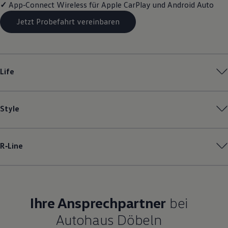
✓
App‑Connect
Wireless für Apple
CarPlay
und
Android
Auto
Magazin
Lifestyle
Jetzt Probefahrt vereinbaren
Transport
Familie
Elektromobilität
Volkswagen R
Pannen- und Unfallhilfe
Life
Volkswagen Kundenbetreuung
Style
R‑Line
Ihre Ansprechpartner
bei
Autohaus Döbeln