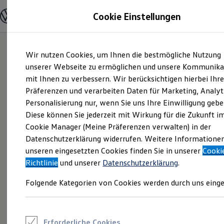
Modelle und Konfigurator
Cookie Einstellungen
Konfigurator
Modelle vergleichen
Konfiguration laden
Zum
Zum
Autosuche
Wir nutzen Cookies, um Ihnen die bestmögliche Nutzung
Hauptinhalt
Footer
Elektroautos
springen
springen
unserer Webseite zu ermöglichen und unsere Kommunika
ENERGY Sondermodelle
Nutzfahrzeuge
mit Ihnen zu verbessern. Wir berücksichtigen hierbei Ihr
SUV und CUV
Präferenzen und verarbeiten Daten für Marketing, Analyt
Familienautos
Personalisierung nur, wenn Sie uns Ihre Einwilligung gebe
Kombis
Kompaktwagen
Diese können Sie jederzeit mit Wirkung für die Zukunft i
Sportwagen
Cookie Manager (Meine Präferenzen verwalten) in der
Schnell verfügbare Fahrzeuge
Angebote und Produkte
Datenschutzerklärung widerrufen. Weitere Informatione
Aktuelle Angebote
unseren eingesetzten Cookies finden Sie in unserer
Cooki
E-Auto-Förderung
Richtlinie
und unserer
Datenschutzerklärung
.
Volkswagen Marktplatz
Die ENERGY Sondermodelle
Folgende Kategorien von Cookies werden durch uns einge
Junge Gebrauchtwagen und Gebrauchtwagen
Volkswagen Zertifizierte Gebrauchtwagen
Elektromobilität bei Gebrauchtwagen
Zubehör- und Serviceangebote
Saisonangebote
Erforderliche Cookies