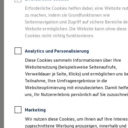
Reifenpakete
Leasing
Erforderliche Cookies helfen dabei, eine Website nu
Leasing-Angebote
zu machen, indem sie Grundfunktionen wie
Der T-Roc
Gebrauchtwagen Leasing
Seitennavigation und Zugriff auf sichere Bereiche de
Junge Gebrauchtwagen-Leasing
Elektroauto Leasing
Website ermöglichen. Die Website kann ohne diese
Kleinwagen-Leasing
Cookies nicht richtig funktionieren.
Leasing ohne Anzahlung
Finanzierung
Autokredit mit Schlussrate
Analytics und Personalisierung
Versicherungen und Garantien
Kfz-Versicherung
Diese Cookies sammeln Informationen über Ihre
Restschuldversicherungen
Websitenutzung (beispielsweise Seitenaufrufe,
Garantien
Verweildauer je Seite, Klicks) und ermöglichen uns b
Wartungsverträge
Geschäftskunden
Teilnahme, Ihre Umfrageergebnisse in die
Professional Class bei Volkswagen
Websiteoptimierung mit einzubeziehen. Damit helfe
Großkunden
(
Impressum & Rechtliches
)
uns, Ihr Nutzererlebnis persönlich auf Sie zuzuschne
Behörden
Direktkunden
Sonderfahrzeuge
Marketing
Anpfiff zum Gewinn
Elektromobilität
Wir nutzen diese Cookies, um Ihnen auf Ihre Intere
Elektroautos
zugeschnittene Werbung anzuzeigen, innerhalb und
ID. Tutorials