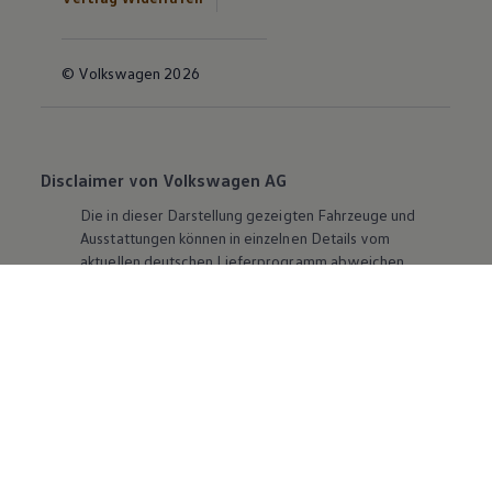
© Volkswagen 2026
Disclaimer von Volkswagen AG
Die in dieser Darstellung gezeigten Fahrzeuge und
Ausstattungen können in einzelnen Details vom
aktuellen deutschen Lieferprogramm abweichen.
Abgebildet sind teilweise Sonderausstattungen der
Fahrzeuge gegen Mehrpreis.
Bitte beachten Sie auch unseren Konfigurator für eine
Übersicht der aktuell verfügbaren Modelle und
Ausstattungen.
Die angegebenen Verbrauchs- und Emissionswerte
beziehen sich nicht auf ein einzelnes Fahrzeug und sind
nicht Bestandteil des Angebots, sondern dienen allein
Vergleichszwecken zwischen den verschiedenen