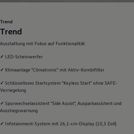
Motorenöl und Flüssigkeiten
Räder und Reifen
Pannen- und Unfallhilfe
Economy Service
Trend
Volkswagen Teile
Trend
Zubehör
Modellspezifisches Zubehör
Schutz und Pflege
Ausstattung mit Fokus auf Funktionalität
Transport
Entertainment und Elektronik
✓
LED-Scheinwerfer
Individualisieren
Wallbox und Ladekabel
Digitale Extras
✓
Klimaanlage "Climatronic" mit Aktiv-Kombifilter
Dienste für Ihr Modell finden
Volkswagen Apps, Login und Shop
✓
Schlüsselloses Startsystem "Keyless Start" ohne SAFE-
Handy und Fahrzeug verbinden
Verriegelung
Updates für Software, Karten und Radio
Über Ihr Auto
Vorgängermodelle
✓
Spurwechselassistent "Side Assist", Ausparkassistent und
Kundeninformationen
Ausstiegswarnung
Volkswagen Kundenbetreuung
Warn- und Kontrollleuchten
Assistenzsysteme
✓
Infotainment-System mit 26,1-cm-Display (10,3 Zoll)
Digitale Betriebsanleitung
Live Beratung