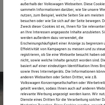
Probefahrt vereinbaren
Elektrofahrzeugkonzepte
außerhalb der Volkswagen Webseiten. Diese Cookie
ID. EVERY1
sammeln Informationen darüber, wie Sie unsere We
Reichweite
nutzen, zum Beispiel, welche Seiten Sie am meisten
Reichweite der ID. Modelle
Reichweite im Winter
besuchen oder wie Sie sich auf der Seite bewegen. D
Rekuperation
Zweck dieser Cookies ist es, Ihnen für Sie relevante
Fahrzeugangebot anfordern
Laden
an Ihre Interessen angepasste Inhalte anzubieten. S
Laden unterwegs
Laden Zuhause
werden außerdem dazu verwendet, die
Ladestationen finden
Erscheinungshäufigkeit einer Anzeige zu begrenzen 
Ladezeitensimulator
Effektivität von Kampagnen zu messen und zu steue
Batterie
Serviceanfrage stellen
Sicherheit
registrieren, ob Sie eine Webseite besucht haben od
Garantie und Lebensdauer
nicht, sowie welche Inhalte genutzt worden sind. Di
Nachhaltigkeit
basiert auf einer eindeutigen Identifikation Ihres B
Technologie
Kosten und Kauf
sowie Ihres Internetgeräts. Die Informationen kön
Verbrauchskosten
anderen Webseiten oder Seiten Dritter, wie z.B.
Kaufoptionen
Volkswagen Konzerngesellschaften oder Werbetrei
E-Auto-Förderung
Software und Konnektivität
geteilt werden, sodass Ihnen auch auf anderen Web
Die ID. Software 6
relevante Werbung angezeigt werden kann. Wir nut
ID. Software Versionen und Updates
Dienste eines Dritten für die Verarbeitung solcher D
Digitale Extras
Schnittstellen zu Ihrem ID.