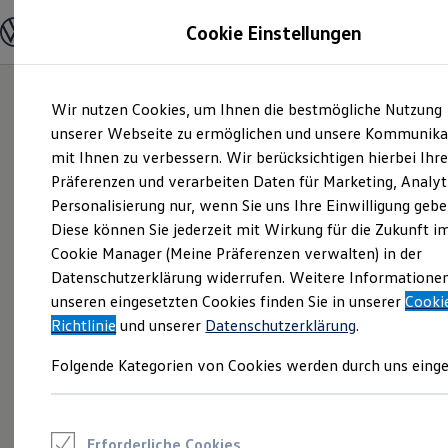
Modelle und Konfigurator
Cookie Einstellungen
Konfigurator
Modelle vergleichen
Konfiguration laden
Zum
Zum
Autosuche
Wir nutzen Cookies, um Ihnen die bestmögliche Nutzung
Hauptinhalt
Footer
Elektroautos
springen
springen
unserer Webseite zu ermöglichen und unsere Kommunika
ENERGY Sondermodelle
Nutzfahrzeuge
mit Ihnen zu verbessern. Wir berücksichtigen hierbei Ihr
SUV und CUV
Präferenzen und verarbeiten Daten für Marketing, Analyt
Familienautos
Personalisierung nur, wenn Sie uns Ihre Einwilligung gebe
Kombis
Kompaktwagen
Diese können Sie jederzeit mit Wirkung für die Zukunft i
Sportwagen
Cookie Manager (Meine Präferenzen verwalten) in der
Schnell verfügbare Fahrzeuge
Angebote und Produkte
Datenschutzerklärung widerrufen. Weitere Informatione
Aktuelle Angebote
unseren eingesetzten Cookies finden Sie in unserer
Cooki
E-Auto-Förderung
Richtlinie
und unserer
Datenschutzerklärung
.
Volkswagen Marktplatz
Die ENERGY Sondermodelle
Folgende Kategorien von Cookies werden durch uns einge
Junge Gebrauchtwagen und Gebrauchtwagen
Volkswagen Zertifizierte Gebrauchtwagen
Elektromobilität bei Gebrauchtwagen
Zubehör- und Serviceangebote
Saisonangebote
Erforderliche Cookies