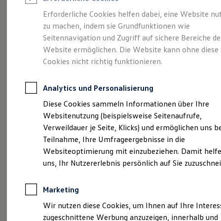
Reifenpakete
Leasing
Erforderliche Cookies helfen dabei, eine Website nu
Leasing-Angebote
zu machen, indem sie Grundfunktionen wie
Eine Klasse für sich.
Gebrauchtwagen Leasing
Seitennavigation und Zugriff auf sichere Bereiche de
Junge Gebrauchtwagen-Leasing
Elektroauto Leasing
Website ermöglichen. Die Website kann ohne diese
Der Golf.
Kleinwagen-Leasing
Cookies nicht richtig funktionieren.
Leasing ohne Anzahlung
Finanzierung
Autokredit mit Schlussrate
Analytics und Personalisierung
Versicherungen und Garantien
Kfz-Versicherung
Diese Cookies sammeln Informationen über Ihre
Restschuldversicherungen
Websitenutzung (beispielsweise Seitenaufrufe,
Garantien
Verweildauer je Seite, Klicks) und ermöglichen uns b
Wartungsverträge
Geschäftskunden
Teilnahme, Ihre Umfrageergebnisse in die
Professional Class bei Volkswagen
Websiteoptimierung mit einzubeziehen. Damit helfe
Großkunden
uns, Ihr Nutzererlebnis persönlich auf Sie zuzuschne
Behörden
(
Impressum & Rechtliches
)
Direktkunden
Sonderfahrzeuge
Marketing
Anpfiff zum Gewinn
Elektromobilität
Details des Golf
Wir nutzen diese Cookies, um Ihnen auf Ihre Intere
Elektroautos
zugeschnittene Werbung anzuzeigen, innerhalb und
ID. Tutorials