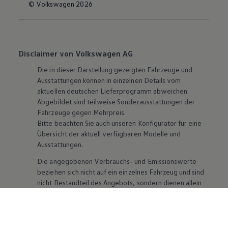
© Volkswagen 2026
Disclaimer von Volkswagen AG
Die in dieser Darstellung gezeigten Fahrzeuge und
Ausstattungen können in einzelnen Details vom
aktuellen deutschen Lieferprogramm abweichen.
Abgebildet sind teilweise Sonderausstattungen der
Fahrzeuge gegen Mehrpreis.
Bitte beachten Sie auch unseren Konfigurator für eine
Übersicht der aktuell verfügbaren Modelle und
Ausstattungen.
Die angegebenen Verbrauchs- und Emissionswerte
beziehen sich nicht auf ein einzelnes Fahrzeug und sind
nicht Bestandteil des Angebots, sondern dienen allein
Vergleichszwecken zwischen den verschiedenen
Fahrzeugtypen. Zusatzausstattungen und
Zubehör
(Anbauteile, Reifenformat usw.) können relevante
Fahrzeugparameter, wie
z. B.
Gewicht, Rollwiderstand