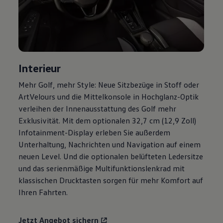
Motorenöl und Flüssigkeiten
Räder und Reifen
Pannen- und Unfallhilfe
Economy Service
Volkswagen Teile
Zubehör
Modellspezifisches Zubehör
Interieur
Schutz und Pflege
Transport
Mehr
Golf
, mehr Style: Neue Sitzbezüge in Stoff oder
Entertainment und Elektronik
ArtVelours und die Mittelkonsole in Hochglanz-Optik
Individualisieren
Wallbox und Ladekabel
verleihen der Innenausstattung des
Golf
mehr
Digitale Extras
Exklusivität. Mit dem optionalen 32,7 cm (12,9 Zoll)
Dienste für Ihr Modell finden
Infotainment-Display erleben Sie außerdem
Volkswagen Apps, Login und Shop
Handy und Fahrzeug verbinden
Unterhaltung, Nachrichten und Navigation auf einem
Updates für Software, Karten und Radio
neuen Level. Und die optionalen belüfteten Ledersitze
Über Ihr Auto
und das serienmäßige Multifunktionslenkrad mit
Vorgängermodelle
Kundeninformationen
klassischen Drucktasten sorgen für mehr Komfort auf
Volkswagen Kundenbetreuung
Ihren Fahrten.
Warn- und Kontrollleuchten
Assistenzsysteme
Digitale Betriebsanleitung
Jetzt Angebot sichern
Live Beratung