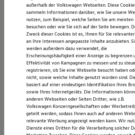
Elektrofahrzeugkonzepte
außerhalb der Volkswagen Webseiten. Diese Cookie
ID. EVERY1
sammeln Informationen darüber, wie Sie unsere We
Reichweite
nutzen, zum Beispiel, welche Seiten Sie am meisten
Reichweite der ID. Modelle
Reichweite im Winter
besuchen oder wie Sie sich auf der Seite bewegen. D
Rekuperation
Zweck dieser Cookies ist es, Ihnen für Sie relevante
Laden
an Ihre Interessen angepasste Inhalte anzubieten. S
Laden unterwegs
Laden Zuhause
werden außerdem dazu verwendet, die
Ladestationen finden
Erscheinungshäufigkeit einer Anzeige zu begrenzen 
Ladezeitensimulator
Effektivität von Kampagnen zu messen und zu steue
Batterie
Sicherheit
registrieren, ob Sie eine Webseite besucht haben od
Garantie und Lebensdauer
nicht, sowie welche Inhalte genutzt worden sind. Di
Nachhaltigkeit
basiert auf einer eindeutigen Identifikation Ihres B
Technologie
Kosten und Kauf
sowie Ihres Internetgeräts. Die Informationen kön
Exterieur
Verbrauchskosten
anderen Webseiten oder Seiten Dritter, wie z.B.
Kaufoptionen
Harmonisch aufeinander abgestimmt: Mit
Volkswagen Konzerngesellschaften oder Werbetrei
E-Auto-Förderung
Software und Konnektivität
beleuchtendem
Volkswagen
Logo und schnittigen
geteilt werden, sodass Ihnen auch auf anderen Web
Die ID. Software 6
Frontstoßfängern weiß der
Golf
optisch zu
relevante Werbung angezeigt werden kann. Wir nut
ID. Software Versionen und Updates
überzeugen. Auch die neuen Scheinwerfer und
Dienste eines Dritten für die Verarbeitung solcher D
Digitale Extras
Schnittstellen zu Ihrem ID.
Rückleuchten mit optionalen dynamischen