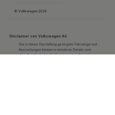
© Volkswagen 2026
Disclaimer von Volkswagen AG
Die in dieser Darstellung gezeigten Fahrzeuge und
Ausstattungen können in einzelnen Details vom
aktuellen deutschen Lieferprogramm abweichen.
Abgebildet sind teilweise Sonderausstattungen der
Fahrzeuge gegen Mehrpreis.
Bitte beachten Sie auch unseren Konfigurator für eine
Übersicht der aktuell verfügbaren Modelle und
Ausstattungen.
Die angegebenen Verbrauchs- und Emissionswerte
beziehen sich nicht auf ein einzelnes Fahrzeug und sind
nicht Bestandteil des Angebots, sondern dienen allein
Vergleichszwecken zwischen den verschiedenen
Fahrzeugtypen. Zusatzausstattungen und
Zubehör