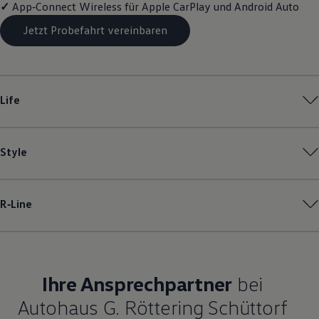
✓
App‑Connect
Wireless für Apple
CarPlay
und
Android
Auto
Magazin
Lifestyle
Jetzt Probefahrt vereinbaren
Transport
Familie
Elektromobilität
Volkswagen R
Pannen- und Unfallhilfe
Life
Volkswagen Kundenbetreuung
Style
R‑Line
Ihre Ansprechpartner
bei
Autohaus G. Röttering Schüttorf