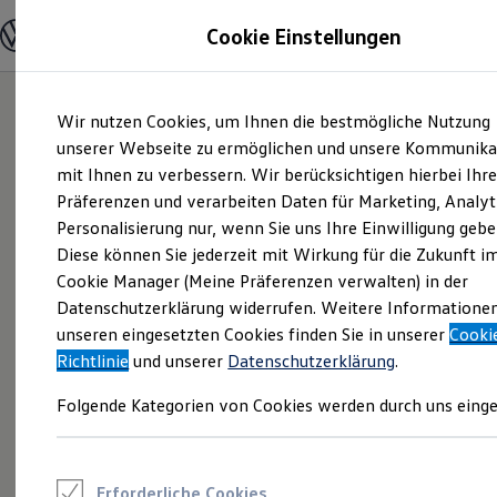
Modelle und Konfigurator
Cookie Einstellungen
Konfigurator
Modelle vergleichen
Konfiguration laden
Zum
Zum
Autosuche
Wir nutzen Cookies, um Ihnen die bestmögliche Nutzung
Hauptinhalt
Footer
Elektroautos
springen
springen
unserer Webseite zu ermöglichen und unsere Kommunika
ENERGY Sondermodelle
Nutzfahrzeuge
mit Ihnen zu verbessern. Wir berücksichtigen hierbei Ihr
SUV und CUV
Präferenzen und verarbeiten Daten für Marketing, Analyt
Familienautos
Personalisierung nur, wenn Sie uns Ihre Einwilligung gebe
Kombis
Kompaktwagen
Diese können Sie jederzeit mit Wirkung für die Zukunft i
Sportwagen
Cookie Manager (Meine Präferenzen verwalten) in der
Schnell verfügbare Fahrzeuge
Angebote und Produkte
Datenschutzerklärung widerrufen. Weitere Informatione
Aktuelle Angebote
unseren eingesetzten Cookies finden Sie in unserer
Cooki
E-Auto-Förderung
Richtlinie
und unserer
Datenschutzerklärung
.
Volkswagen Marktplatz
Die ENERGY Sondermodelle
Folgende Kategorien von Cookies werden durch uns einge
Junge Gebrauchtwagen und Gebrauchtwagen
Volkswagen Zertifizierte Gebrauchtwagen
Elektromobilität bei Gebrauchtwagen
Zubehör- und Serviceangebote
Saisonangebote
Erforderliche Cookies