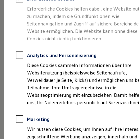
Reifenpakete
Leasing
Erforderliche Cookies helfen dabei, eine Website nu
Leasing-Angebote
zu machen, indem sie Grundfunktionen wie
Der T-Roc
Gebrauchtwagen Leasing
Seitennavigation und Zugriff auf sichere Bereiche de
Junge Gebrauchtwagen-Leasing
Elektroauto Leasing
Website ermöglichen. Die Website kann ohne diese
Kleinwagen-Leasing
Cookies nicht richtig funktionieren.
Leasing ohne Anzahlung
Finanzierung
Autokredit mit Schlussrate
Analytics und Personalisierung
Versicherungen und Garantien
Kfz-Versicherung
Diese Cookies sammeln Informationen über Ihre
Restschuldversicherungen
Websitenutzung (beispielsweise Seitenaufrufe,
Garantien
Verweildauer je Seite, Klicks) und ermöglichen uns b
Wartungsverträge
Geschäftskunden
Teilnahme, Ihre Umfrageergebnisse in die
Professional Class bei Volkswagen
Websiteoptimierung mit einzubeziehen. Damit helfe
Großkunden
(
Impressum & Rechtliches
)
uns, Ihr Nutzererlebnis persönlich auf Sie zuzuschne
Behörden
Direktkunden
Sonderfahrzeuge
Marketing
Anpfiff zum Gewinn
Elektromobilität
Wir nutzen diese Cookies, um Ihnen auf Ihre Intere
Elektroautos
zugeschnittene Werbung anzuzeigen, innerhalb und
ID. Tutorials