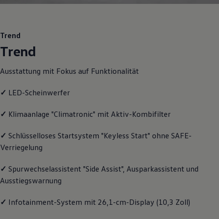
Motorenöl und Flüssigkeiten
Räder und Reifen
Pannen- und Unfallhilfe
Economy Service
Trend
Volkswagen Teile
Trend
Zubehör
Modellspezifisches Zubehör
Schutz und Pflege
Ausstattung mit Fokus auf Funktionalität
Transport
Entertainment und Elektronik
✓
LED-Scheinwerfer
Individualisieren
Wallbox und Ladekabel
Digitale Extras
✓
Klimaanlage "Climatronic" mit Aktiv-Kombifilter
Dienste für Ihr Modell finden
Volkswagen Apps, Login und Shop
✓
Schlüsselloses Startsystem "Keyless Start" ohne SAFE-
Handy und Fahrzeug verbinden
Verriegelung
Updates für Software, Karten und Radio
Über Ihr Auto
Vorgängermodelle
✓
Spurwechselassistent "Side Assist", Ausparkassistent und
Kundeninformationen
Ausstiegswarnung
Volkswagen Kundenbetreuung
Warn- und Kontrollleuchten
Assistenzsysteme
✓
Infotainment-System mit 26,1-cm-Display (10,3 Zoll)
Digitale Betriebsanleitung
Live Beratung