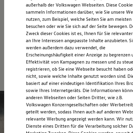
Probefahrt vereinbaren
Elektrofahrzeugkonzepte
außerhalb der Volkswagen Webseiten. Diese Cookie
ID. EVERY1
sammeln Informationen darüber, wie Sie unsere We
Reichweite
nutzen, zum Beispiel, welche Seiten Sie am meisten
Reichweite der ID. Modelle
Reichweite im Winter
besuchen oder wie Sie sich auf der Seite bewegen. D
Rekuperation
Zweck dieser Cookies ist es, Ihnen für Sie relevante
Fahrzeugangebot anfordern
Laden
an Ihre Interessen angepasste Inhalte anzubieten. S
Laden unterwegs
Laden Zuhause
werden außerdem dazu verwendet, die
Ladestationen finden
Erscheinungshäufigkeit einer Anzeige zu begrenzen 
Ladezeitensimulator
Effektivität von Kampagnen zu messen und zu steue
Batterie
Serviceanfrage stellen
Sicherheit
registrieren, ob Sie eine Webseite besucht haben od
Garantie und Lebensdauer
nicht, sowie welche Inhalte genutzt worden sind. Di
Nachhaltigkeit
basiert auf einer eindeutigen Identifikation Ihres B
Technologie
Kosten und Kauf
sowie Ihres Internetgeräts. Die Informationen kön
Verbrauchskosten
anderen Webseiten oder Seiten Dritter, wie z.B.
Kaufoptionen
Volkswagen Konzerngesellschaften oder Werbetrei
E-Auto-Förderung
Software und Konnektivität
geteilt werden, sodass Ihnen auch auf anderen Web
Die ID. Software 6
relevante Werbung angezeigt werden kann. Wir nut
ID. Software Versionen und Updates
Dienste eines Dritten für die Verarbeitung solcher D
Digitale Extras
Schnittstellen zu Ihrem ID.