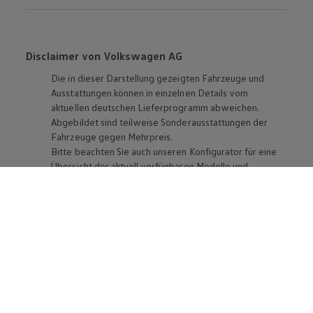
Disclaimer von Volkswagen AG
Die in dieser Darstellung gezeigten Fahrzeuge und
Ausstattungen können in einzelnen Details vom
aktuellen deutschen Lieferprogramm abweichen.
Abgebildet sind teilweise Sonderausstattungen der
Fahrzeuge gegen Mehrpreis.
Bitte beachten Sie auch unseren Konfigurator für eine
Übersicht der aktuell verfügbaren Modelle und
Ausstattungen.
Die angegebenen Verbrauchs- und Emissionswerte
beziehen sich nicht auf ein einzelnes Fahrzeug und sind
nicht Bestandteil des Angebots, sondern dienen allein
Vergleichszwecken zwischen den verschiedenen
Fahrzeugtypen. Zusatzausstattungen und
Zubehör
(Anbauteile, Reifenformat usw.) können relevante
Fahrzeugparameter, wie
z. B.
Gewicht, Rollwiderstand
und Aerodynamik verändern und neben Witterungs-