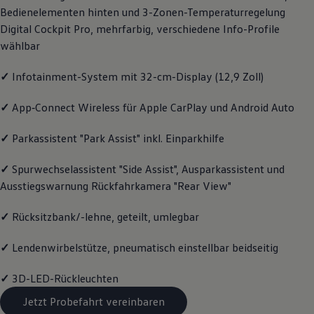
Bedienelementen hinten und 3-Zonen-Temperaturregelung
Magazin
Lifestyle
Digital Cockpit Pro, mehrfarbig, verschiedene Info-Profile
Transport
wählbar
Familie
Elektromobilität
Volkswagen R
✓
Infotainment-System mit 32-cm-Display (12,9 Zoll)
Pannen- und Unfallhilfe
Volkswagen Kundenbetreuung
✓
App‑Connect
Wireless für Apple
CarPlay
und
Android
Auto
✓
Parkassistent "Park Assist" inkl. Einparkhilfe
✓
Spurwechselassistent "Side Assist", Ausparkassistent und
Ausstiegswarnung Rückfahrkamera "Rear View"
✓
Rücksitzbank/-lehne, geteilt, umlegbar
✓
Lendenwirbelstütze, pneumatisch einstellbar beidseitig
✓
3D-LED-Rückleuchten
Jetzt Probefahrt vereinbaren