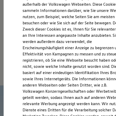
Elektrofahrzeugkonzepte
außerhalb der Volkswagen Webseiten. Diese Cookie
Probefahrt vereinbaren
ID. EVERY1
sammeln Informationen darüber, wie Sie unsere We
Reichweite
nutzen, zum Beispiel, welche Seiten Sie am meisten
Reichweite der ID. Modelle
Reichweite im Winter
besuchen oder wie Sie sich auf der Seite bewegen. D
Rekuperation
Zweck dieser Cookies ist es, Ihnen für Sie relevante
Laden
an Ihre Interessen angepasste Inhalte anzubieten. S
Fahrzeugangebot anfordern
Laden unterwegs
Laden Zuhause
werden außerdem dazu verwendet, die
Ladestationen finden
Erscheinungshäufigkeit einer Anzeige zu begrenzen 
Ladezeitensimulator
Effektivität von Kampagnen zu messen und zu steue
Batterie
Sicherheit
registrieren, ob Sie eine Webseite besucht haben od
Garantie und Lebensdauer
Serviceanfrage stellen
nicht, sowie welche Inhalte genutzt worden sind. Di
Nachhaltigkeit
basiert auf einer eindeutigen Identifikation Ihres B
Technologie
Kosten und Kauf
sowie Ihres Internetgeräts. Die Informationen kön
Verbrauchskosten
anderen Webseiten oder Seiten Dritter, wie z.B.
Kaufoptionen
Volkswagen Konzerngesellschaften oder Werbetrei
E-Auto-Förderung
Software und Konnektivität
geteilt werden, sodass Ihnen auch auf anderen Web
Die ID. Software 6
relevante Werbung angezeigt werden kann. Wir nut
ID. Software Versionen und Updates
Dienste eines Dritten für die Verarbeitung solcher D
Digitale Extras
Schnittstellen zu Ihrem ID.