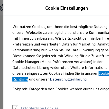
Modelle und Konfigurator
Cookie Einstellungen
Konfigurator
Modelle vergleichen
Konfiguration laden
Zum
Zum
Autosuche
Wir nutzen Cookies, um Ihnen die bestmögliche Nutzung
Hauptinhalt
Footer
Elektroautos
springen
springen
unserer Webseite zu ermöglichen und unsere Kommunika
ENERGY Sondermodelle
Nutzfahrzeuge
mit Ihnen zu verbessern. Wir berücksichtigen hierbei Ihr
SUV und CUV
Präferenzen und verarbeiten Daten für Marketing, Analyt
Familienautos
Personalisierung nur, wenn Sie uns Ihre Einwilligung gebe
Kombis
Kompaktwagen
Diese können Sie jederzeit mit Wirkung für die Zukunft i
Sportwagen
Cookie Manager (Meine Präferenzen verwalten) in der
Schnell verfügbare Fahrzeuge
Angebote und Produkte
Datenschutzerklärung widerrufen. Weitere Informatione
Aktuelle Angebote
unseren eingesetzten Cookies finden Sie in unserer
Cooki
E-Auto-Förderung
Richtlinie
und unserer
Datenschutzerklärung
.
Volkswagen Marktplatz
Die ENERGY Sondermodelle
Folgende Kategorien von Cookies werden durch uns einge
Junge Gebrauchtwagen und Gebrauchtwagen
Volkswagen Zertifizierte Gebrauchtwagen
Elektromobilität bei Gebrauchtwagen
Zubehör- und Serviceangebote
Saisonangebote
Erforderliche Cookies