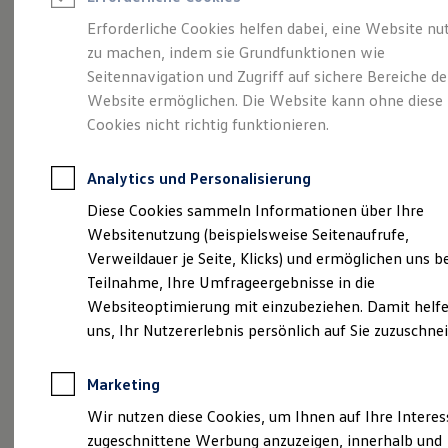
Reifenpakete
Leasing
Erforderliche Cookies helfen dabei, eine Website nu
Leasing-Angebote
zu machen, indem sie Grundfunktionen wie
Mehr Raum für alle(s).
Gebrauchtwagen Leasing
Seitennavigation und Zugriff auf sichere Bereiche de
Junge Gebrauchtwagen-Leasing
Elektroauto Leasing
Website ermöglichen. Die Website kann ohne diese
Der Tayron.
Kleinwagen-Leasing
Cookies nicht richtig funktionieren.
Leasing ohne Anzahlung
Finanzierung
Autokredit mit Schlussrate
Analytics und Personalisierung
Versicherungen und Garantien
Kfz-Versicherung
Diese Cookies sammeln Informationen über Ihre
Restschuldversicherungen
Websitenutzung (beispielsweise Seitenaufrufe,
Garantien
Verweildauer je Seite, Klicks) und ermöglichen uns b
Wartungsverträge
Geschäftskunden
Teilnahme, Ihre Umfrageergebnisse in die
Professional Class bei Volkswagen
Websiteoptimierung mit einzubeziehen. Damit helfe
Großkunden
uns, Ihr Nutzererlebnis persönlich auf Sie zuzuschne
Behörden
(
Impressum & Rechtliches
)
Direktkunden
Sonderfahrzeuge
Marketing
Anpfiff zum Gewinn
Elektromobilität
Wir nutzen diese Cookies, um Ihnen auf Ihre Intere
Elektroautos
zugeschnittene Werbung anzuzeigen, innerhalb und
ID. Tutorials