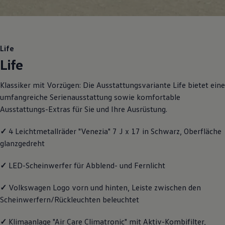
Motorenöl und Flüssigkeiten
Räder und Reifen
Pannen- und Unfallhilfe
Economy Service
Volkswagen Teile
Life
Zubehör
Life
Modellspezifisches Zubehör
Schutz und Pflege
Transport
Klassiker mit Vorzügen: Die Ausstattungsvariante Life bietet eine
Entertainment und Elektronik
umfangreiche Serienausstattung sowie komfortable
Individualisieren
Wallbox und Ladekabel
Ausstattungs-Extras für Sie und Ihre Ausrüstung.
Digitale Extras
Dienste für Ihr Modell finden
✓
4 Leichtmetallräder "Venezia" 7 J x 17 in Schwarz, Oberfläche
Volkswagen Apps, Login und Shop
glanzgedreht
Handy und Fahrzeug verbinden
Updates für Software, Karten und Radio
Über Ihr Auto
✓
LED-Scheinwerfer für Abblend- und Fernlicht
Vorgängermodelle
Kundeninformationen
✓
Volkswagen
Logo vorn und hinten, Leiste zwischen den
Volkswagen Kundenbetreuung
Warn- und Kontrollleuchten
Scheinwerfern/Rückleuchten beleuchtet
Assistenzsysteme
Digitale Betriebsanleitung
✓
Klimaanlage "Air Care Climatronic" mit Aktiv-Kombifilter,
Live Beratung