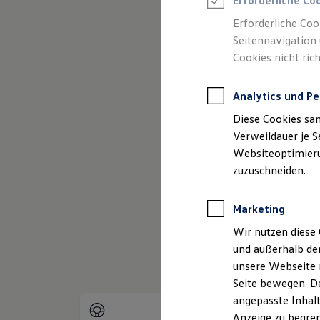
Erforderliche Co
Reifenpakete
Leasing
Erforderliche Coo
Leasing-Angebote
Seitennavigation 
Gebrauchtwagen Leasing
Cookies nicht rich
Junge Gebrauchtwagen-Leasing
Elektroauto Leasing
(
Impressum & Rechtliches
)
Kleinwagen-Leasing
Analytics und Pe
Leasing ohne Anzahlung
Finanzierung
Diese Cookies sa
Autokredit mit Schlussrate
Versicherungen und Garantien
Verweildauer je S
Kfz-Versicherung
Websiteoptimierun
Restschuldversicherungen
zuzuschneiden.
Garantien
Wartungsverträge
Geschäftskunden
Marketing
Professional Class bei Volkswagen
Großkunden
Wir nutzen diese 
Behörden
und außerhalb de
Direktkunden
Sonderfahrzeuge
unsere Webseite n
Anpfiff zum Gewinn
Seite bewegen. De
Elektromobilität
angepasste Inhalt
Elektroautos
ID. Tutorials
Anzeige zu begren