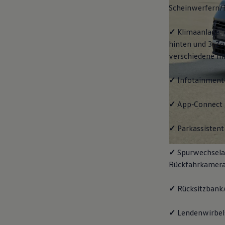
Scheinwerfern/
✓
Klimaanlage "
hinten und 3-Zo
verschiedene In
✓
Infotainment
✓
App‑Connect
✓
Parkassistent 
✓
Spurwechselas
Rückfahrkamera
✓
Rücksitzbank/
✓
Lendenwirbels