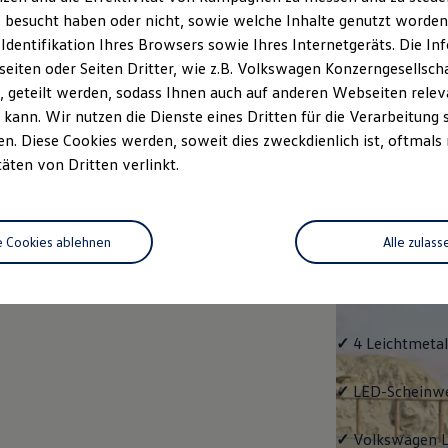
 besucht haben oder nicht, sowie welche Inhalte genutzt worden s
rzeugangebot
Servicetermin buchen
rdern
 Identifikation Ihres Browsers sowie Ihres Internetgeräts. Die 
iten oder Seiten Dritter, wie z.B. Volkswagen Konzerngesellsch
 geteilt werden, sodass Ihnen auch auf anderen Webseiten rel
kann. Wir nutzen die Dienste eines Dritten für die Verarbeitung 
. Diese Cookies werden, soweit dies zweckdienlich ist, oftmals
Life
täten von Dritten verlinkt.
Life
e Cookies ablehnen
Alle zulass
Klassiker mit V
Serienausstattu
Ausrüstung.
✓
4 Leichtmetal
✓
LED-Scheinwer
✓
Volkswagen
L