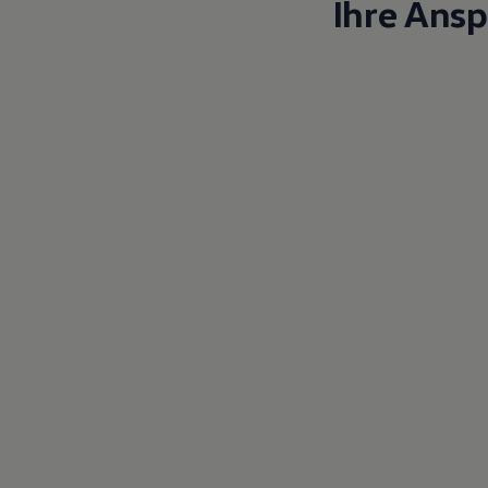
Ihre Ans
Magazin
Lifestyle
Transport
Familie
Elektromobilität
Volkswagen R
Pannen- und Unfallhilfe
Volkswagen Kundenbetreuung