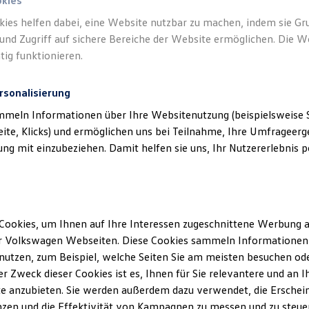
okies
kies helfen dabei, eine Website nutzbar zu machen, indem sie G
und Zugriff auf sichere Bereiche der Website ermöglichen. Die W
tig funktionieren.
rsonalisierung
mmeln Informationen über Ihre Websitenutzung (beispielsweise S
eite, Klicks) und ermöglichen uns bei Teilnahme, Ihre Umfrageerge
g mit einzubeziehen. Damit helfen sie uns, Ihr Nutzererlebnis pe
Cookies, um Ihnen auf Ihre Interessen zugeschnittene Werbung a
r Volkswagen Webseiten. Diese Cookies sammeln Informationen 
utzen, zum Beispiel, welche Seiten Sie am meisten besuchen oder
r Zweck dieser Cookies ist es, Ihnen für Sie relevantere und an I
e anzubieten. Sie werden außerdem dazu verwendet, die Erschein
zen und die Effektivität von Kampagnen zu messen und zu steuern