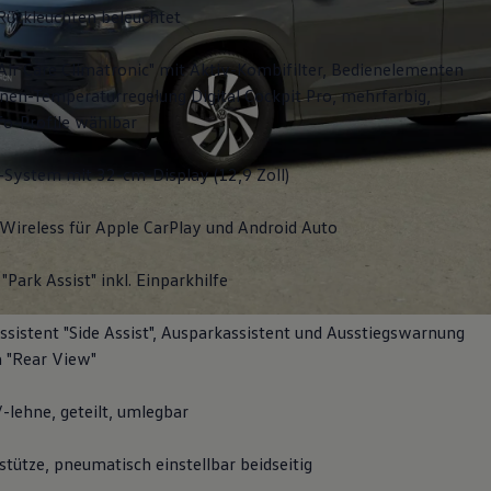
Rückleuchten beleuchtet
Air Care Climatronic" mit Aktiv-Kombifilter, Bedienelementen
nen-Temperaturregelung Digital Cockpit Pro, mehrfarbig,
fo-Profile wählbar
-System mit 32-cm-Display (12,9 Zoll)
Wireless für Apple
CarPlay
und
Android
Auto
"Park Assist" inkl. Einparkhilfe
sistent "Side Assist", Ausparkassistent und Ausstiegswarnung
 "Rear View"
-lehne, geteilt, umlegbar
tütze, pneumatisch einstellbar beidseitig