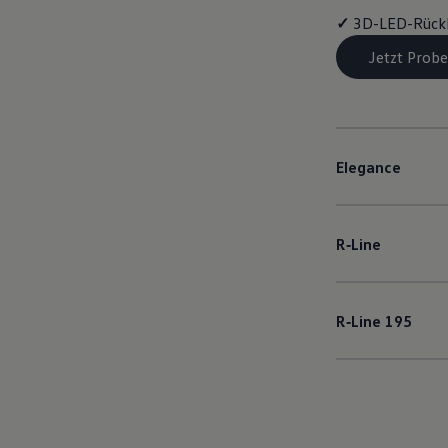
✓
3D-LED-Rück
Jetzt Probe
Elegance
R‑Line
R‑Line
195