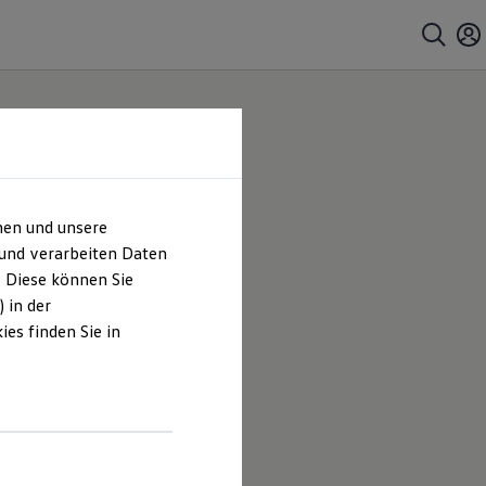
hen und unsere
 und verarbeiten Daten
. Diese können Sie
 in der
es finden Sie in