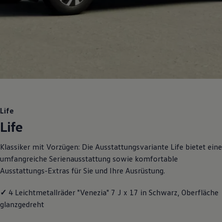
Motorenöl und Flüssigkeiten
Räder und Reifen
Pannen- und Unfallhilfe
Economy Service
Volkswagen Teile
Zubehör
Modellspezifisches Zubehör
Schutz und Pflege
Transport
Entertainment und Elektronik
Individualisieren
Wallbox und Ladekabel
Life
Digitale Extras
Life
Dienste für Ihr Modell finden
Volkswagen Apps, Login und Shop
Handy und Fahrzeug verbinden
Klassiker mit Vorzügen: Die Ausstattungsvariante Life bietet eine
Updates für Software, Karten und Radio
umfangreiche Serienausstattung sowie komfortable
Über Ihr Auto
Vorgängermodelle
Ausstattungs-Extras für Sie und Ihre Ausrüstung.
Kundeninformationen
Volkswagen Kundenbetreuung
✓
4 Leichtmetallräder "Venezia" 7 J x 17 in Schwarz, Oberfläche
Warn- und Kontrollleuchten
Assistenzsysteme
glanzgedreht
Digitale Betriebsanleitung
Live Beratung