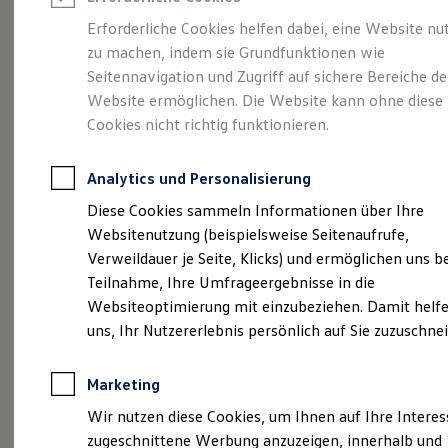
Reifenpakete
Leasing
Erforderliche Cookies helfen dabei, eine Website nu
Leasing-Angebote
zu machen, indem sie Grundfunktionen wie
Mehr Raum für alle(s).
Gebrauchtwagen Leasing
Seitennavigation und Zugriff auf sichere Bereiche de
Junge Gebrauchtwagen-Leasing
Elektroauto Leasing
Website ermöglichen. Die Website kann ohne diese
Der Tayron.
Kleinwagen-Leasing
Cookies nicht richtig funktionieren.
Leasing ohne Anzahlung
Finanzierung
Autokredit mit Schlussrate
Analytics und Personalisierung
Versicherungen und Garantien
Kfz-Versicherung
Diese Cookies sammeln Informationen über Ihre
Restschuldversicherungen
Websitenutzung (beispielsweise Seitenaufrufe,
Garantien
Verweildauer je Seite, Klicks) und ermöglichen uns b
Wartungsverträge
Geschäftskunden
Teilnahme, Ihre Umfrageergebnisse in die
Professional Class bei Volkswagen
Websiteoptimierung mit einzubeziehen. Damit helfe
Großkunden
uns, Ihr Nutzererlebnis persönlich auf Sie zuzuschne
Behörden
Direktkunden
(
Impressum & Rechtliches
)
Sonderfahrzeuge
Marketing
Anpfiff zum Gewinn
Elektromobilität
Wir nutzen diese Cookies, um Ihnen auf Ihre Intere
Elektroautos
zugeschnittene Werbung anzuzeigen, innerhalb und
ID. Tutorials