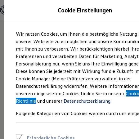
Modelle und Konfigurator
Cookie Einstellungen
Konfigurator
Modelle vergleichen
Konfiguration laden
Zum
Zum
Autosuche
Wir nutzen Cookies, um Ihnen die bestmögliche Nutzung
Hauptinhalt
Footer
Elektroautos
springen
springen
unserer Webseite zu ermöglichen und unsere Kommunika
ENERGY Sondermodelle
Nutzfahrzeuge
mit Ihnen zu verbessern. Wir berücksichtigen hierbei Ihr
SUV und CUV
Präferenzen und verarbeiten Daten für Marketing, Analyt
Familienautos
Personalisierung nur, wenn Sie uns Ihre Einwilligung gebe
Kombis
Kompaktwagen
Diese können Sie jederzeit mit Wirkung für die Zukunft i
Sportwagen
Cookie Manager (Meine Präferenzen verwalten) in der
Schnell verfügbare Fahrzeuge
Angebote und Produkte
Datenschutzerklärung widerrufen. Weitere Informatione
Aktuelle Angebote
unseren eingesetzten Cookies finden Sie in unserer
Cooki
E-Auto-Förderung
Richtlinie
und unserer
Datenschutzerklärung
.
Volkswagen Marktplatz
Die ENERGY Sondermodelle
Folgende Kategorien von Cookies werden durch uns einge
Junge Gebrauchtwagen und Gebrauchtwagen
Volkswagen Zertifizierte Gebrauchtwagen
Elektromobilität bei Gebrauchtwagen
Zubehör- und Serviceangebote
Saisonangebote
Erforderliche Cookies