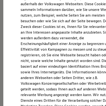
Elektrofahrzeugkonzepte
außerhalb der Volkswagen Webseiten. Diese Cookie
ID. EVERY1
sammeln Informationen darüber, wie Sie unsere We
Probefahrt vereinbaren
Reichweite
nutzen, zum Beispiel, welche Seiten Sie am meisten
Reichweite der ID. Modelle
Reichweite im Winter
besuchen oder wie Sie sich auf der Seite bewegen. D
Rekuperation
Zweck dieser Cookies ist es, Ihnen für Sie relevante
Laden
an Ihre Interessen angepasste Inhalte anzubieten. S
Laden unterwegs
Fahrzeugangebot anfordern
Laden Zuhause
werden außerdem dazu verwendet, die
Ladestationen finden
Erscheinungshäufigkeit einer Anzeige zu begrenzen 
Ladezeitensimulator
Effektivität von Kampagnen zu messen und zu steue
Batterie
Sicherheit
registrieren, ob Sie eine Webseite besucht haben od
Garantie und Lebensdauer
nicht, sowie welche Inhalte genutzt worden sind. Di
Nachhaltigkeit
Servicetermin buchen
basiert auf einer eindeutigen Identifikation Ihres B
Technologie
Kosten und Kauf
sowie Ihres Internetgeräts. Die Informationen kön
Verbrauchskosten
anderen Webseiten oder Seiten Dritter, wie z.B.
Kaufoptionen
Volkswagen Konzerngesellschaften oder Werbetrei
E-Auto-Förderung
Software und Konnektivität
Serviceanfrage stellen
geteilt werden, sodass Ihnen auch auf anderen Web
Die ID. Software 6
relevante Werbung angezeigt werden kann. Wir nut
ID. Software Versionen und Updates
Dienste eines Dritten für die Verarbeitung solcher D
Digitale Extras
Schnittstellen zu Ihrem ID.