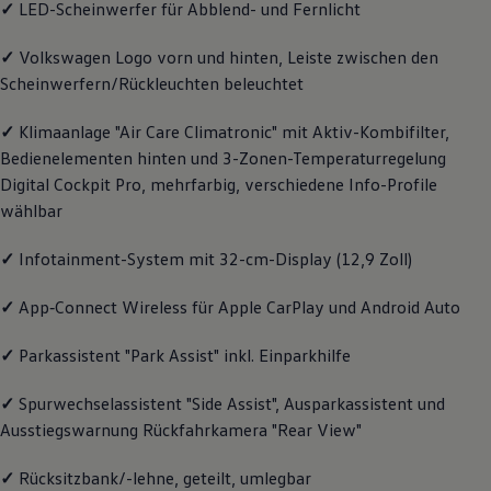
✓
LED-Scheinwerfer für Abblend- und Fernlicht
Magazin
Lifestyle
✓
Volkswagen
Logo vorn und hinten, Leiste zwischen den
Transport
Familie
Scheinwerfern/Rückleuchten beleuchtet
Elektromobilität
Volkswagen R
✓
Klimaanlage "Air Care Climatronic" mit Aktiv-Kombifilter,
Pannen- und Unfallhilfe
Volkswagen Kundenbetreuung
Bedienelementen hinten und 3-Zonen-Temperaturregelung
Digital Cockpit Pro, mehrfarbig, verschiedene Info-Profile
wählbar
✓
Infotainment-System mit 32-cm-Display (12,9 Zoll)
✓
App‑Connect
Wireless für Apple
CarPlay
und
Android
Auto
✓
Parkassistent "Park Assist" inkl. Einparkhilfe
✓
Spurwechselassistent "Side Assist", Ausparkassistent und
Ausstiegswarnung Rückfahrkamera "Rear View"
✓
Rücksitzbank/-lehne, geteilt, umlegbar