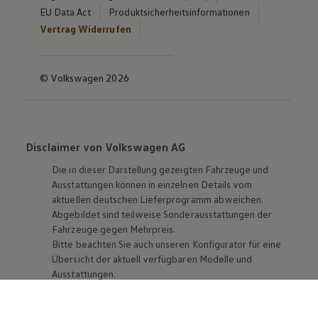
EU Data Act
Produktsicherheitsinformationen
Vertrag Widerrufen
© Volkswagen 2026
Disclaimer von Volkswagen AG
Die in dieser Darstellung gezeigten Fahrzeuge und
Ausstattungen können in einzelnen Details vom
aktuellen deutschen Lieferprogramm abweichen.
Abgebildet sind teilweise Sonderausstattungen der
Fahrzeuge gegen Mehrpreis.
Bitte beachten Sie auch unseren Konfigurator für eine
Übersicht der aktuell verfügbaren Modelle und
Ausstattungen.
Die angegebenen Verbrauchs- und Emissionswerte
beziehen sich nicht auf ein einzelnes Fahrzeug und sind