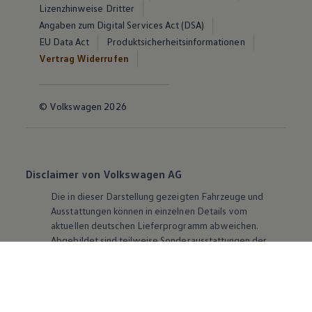
Lizenzhinweise Dritter
Angaben zum Digital Services Act (DSA)
EU Data Act
Produktsicherheitsinformationen
Vertrag Widerrufen
© Volkswagen 2026
Disclaimer von Volkswagen AG
Die in dieser Darstellung gezeigten Fahrzeuge und
Ausstattungen können in einzelnen Details vom
aktuellen deutschen Lieferprogramm abweichen.
Abgebildet sind teilweise Sonderausstattungen der
Fahrzeuge gegen Mehrpreis.
Bitte beachten Sie auch unseren Konfigurator für eine
Übersicht der aktuell verfügbaren Modelle und
Ausstattungen.