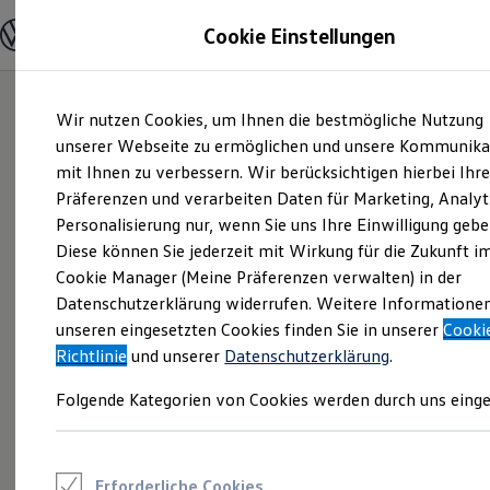
Modelle und Konfigurator
Cookie Einstellungen
Konfigurator
Modelle vergleichen
Konfiguration laden
Zum
Zum
Autosuche
Wir nutzen Cookies, um Ihnen die bestmögliche Nutzung
Hauptinhalt
Footer
Elektroautos
springen
springen
unserer Webseite zu ermöglichen und unsere Kommunika
ENERGY Sondermodelle
Nutzfahrzeuge
mit Ihnen zu verbessern. Wir berücksichtigen hierbei Ihr
SUV und CUV
Präferenzen und verarbeiten Daten für Marketing, Analyt
Familienautos
Personalisierung nur, wenn Sie uns Ihre Einwilligung gebe
Kombis
Kompaktwagen
Diese können Sie jederzeit mit Wirkung für die Zukunft i
Sportwagen
Cookie Manager (Meine Präferenzen verwalten) in der
Schnell verfügbare Fahrzeuge
Angebote und Produkte
Datenschutzerklärung widerrufen. Weitere Informatione
Aktuelle Angebote
unseren eingesetzten Cookies finden Sie in unserer
Cooki
E-Auto-Förderung
Richtlinie
und unserer
Datenschutzerklärung
.
Volkswagen Marktplatz
Die ENERGY Sondermodelle
Folgende Kategorien von Cookies werden durch uns einge
Junge Gebrauchtwagen und Gebrauchtwagen
Volkswagen Zertifizierte Gebrauchtwagen
Elektromobilität bei Gebrauchtwagen
Zubehör- und Serviceangebote
Saisonangebote
Erforderliche Cookies