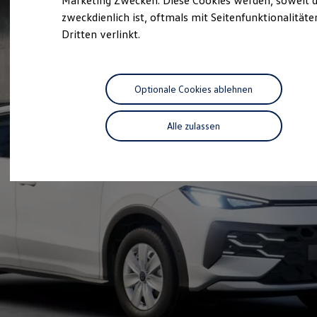
Marketing Zwecken. Diese Cookies werden, soweit d
Hybridautos
zweckdienlich ist, oftmals mit Seitenfunktionalität
Marke und Erlebnis
Dritten verlinkt.
Volkswagen R und R Experience
R-Modelle
R Experience
Driving Experience
Volkswagen entdecken
Optionale Cookies ablehnen
Werkbesichtigung
Factory visit
Lifestyle Shop
Alle zulassen
T-Roc Kollektion
Golf Kollektion
ID. Kollektion
Volkswagen Kollektion
R-Kollektion
GTI Kollektion
Fußball Drop
we drive football
#wedriveproud
Besitzer und Service
myVolkswagen
Software Updates
Service und Ersatzteile
Inspektion und HU/AU
Reparaturen und Checks