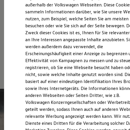
Probefahrt vereinbaren
Elektrofahrzeugkonzepte
außerhalb der Volkswagen Webseiten. Diese Cookie
ID. EVERY1
sammeln Informationen darüber, wie Sie unsere We
Reichweite
nutzen, zum Beispiel, welche Seiten Sie am meisten
Reichweite der ID. Modelle
Reichweite im Winter
besuchen oder wie Sie sich auf der Seite bewegen. D
Rekuperation
Zweck dieser Cookies ist es, Ihnen für Sie relevante
Fahrzeugangebot anfordern
Laden
an Ihre Interessen angepasste Inhalte anzubieten. S
Laden unterwegs
Laden Zuhause
werden außerdem dazu verwendet, die
Ladestationen finden
Erscheinungshäufigkeit einer Anzeige zu begrenzen 
Ladezeitensimulator
Effektivität von Kampagnen zu messen und zu steue
Batterie
Serviceanfrage stellen
Sicherheit
registrieren, ob Sie eine Webseite besucht haben od
Garantie und Lebensdauer
nicht, sowie welche Inhalte genutzt worden sind. Di
Nachhaltigkeit
basiert auf einer eindeutigen Identifikation Ihres B
Technologie
Kosten und Kauf
sowie Ihres Internetgeräts. Die Informationen kön
Verbrauchskosten
anderen Webseiten oder Seiten Dritter, wie z.B.
Kaufoptionen
Volkswagen Konzerngesellschaften oder Werbetrei
E-Auto-Förderung
Software und Konnektivität
geteilt werden, sodass Ihnen auch auf anderen Web
Die ID. Software 6
relevante Werbung angezeigt werden kann. Wir nut
ID. Software Versionen und Updates
Dienste eines Dritten für die Verarbeitung solcher D
Digitale Extras
Schnittstellen zu Ihrem ID.