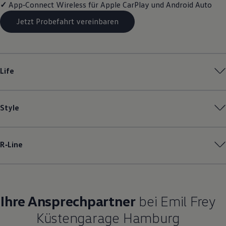
✓
App‑Connect
Wireless für Apple
CarPlay
und
Android
Auto
Magazin
Lifestyle
Jetzt Probefahrt vereinbaren
Transport
Familie
Elektromobilität
Volkswagen R
Pannen- und Unfallhilfe
Life
Volkswagen Kundenbetreuung
Style
R‑Line
Ihre Ansprechpartner
bei Emil Frey
Küstengarage Hamburg