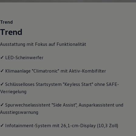
Motorenöl und Flüssigkeiten
Räder und Reifen
Pannen- und Unfallhilfe
Economy Service
Trend
Volkswagen Teile
Trend
Zubehör
Modellspezifisches Zubehör
Schutz und Pflege
Ausstattung mit Fokus auf Funktionalität
Transport
Entertainment und Elektronik
✓
LED-Scheinwerfer
Individualisieren
Wallbox und Ladekabel
Digitale Extras
✓
Klimaanlage "Climatronic" mit Aktiv-Kombifilter
Dienste für Ihr Modell finden
Volkswagen Apps, Login und Shop
✓
Schlüsselloses Startsystem "Keyless Start" ohne SAFE-
Handy und Fahrzeug verbinden
Verriegelung
Updates für Software, Karten und Radio
Über Ihr Auto
Vorgängermodelle
✓
Spurwechselassistent "Side Assist", Ausparkassistent und
Kundeninformationen
Ausstiegswarnung
Volkswagen Kundenbetreuung
Warn- und Kontrollleuchten
Assistenzsysteme
✓
Infotainment-System mit 26,1-cm-Display (10,3 Zoll)
Digitale Betriebsanleitung
Live Beratung