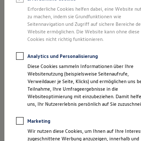
Reifenpakete
Leasing
Erforderliche Cookies helfen dabei, eine Website nu
Leasing-Angebote
zu machen, indem sie Grundfunktionen wie
Der T-Roc
Gebrauchtwagen Leasing
Seitennavigation und Zugriff auf sichere Bereiche de
Junge Gebrauchtwagen-Leasing
Elektroauto Leasing
Website ermöglichen. Die Website kann ohne diese
Kleinwagen-Leasing
Cookies nicht richtig funktionieren.
Leasing ohne Anzahlung
Finanzierung
Autokredit mit Schlussrate
Analytics und Personalisierung
Versicherungen und Garantien
Kfz-Versicherung
Diese Cookies sammeln Informationen über Ihre
Restschuldversicherungen
Websitenutzung (beispielsweise Seitenaufrufe,
Garantien
Verweildauer je Seite, Klicks) und ermöglichen uns b
Wartungsverträge
Geschäftskunden
Teilnahme, Ihre Umfrageergebnisse in die
Professional Class bei Volkswagen
Websiteoptimierung mit einzubeziehen. Damit helfe
Großkunden
(
Impressum & Rechtliches
)
uns, Ihr Nutzererlebnis persönlich auf Sie zuzuschne
Behörden
Direktkunden
Sonderfahrzeuge
Marketing
Anpfiff zum Gewinn
Elektromobilität
Wir nutzen diese Cookies, um Ihnen auf Ihre Intere
Elektroautos
zugeschnittene Werbung anzuzeigen, innerhalb und
ID. Tutorials