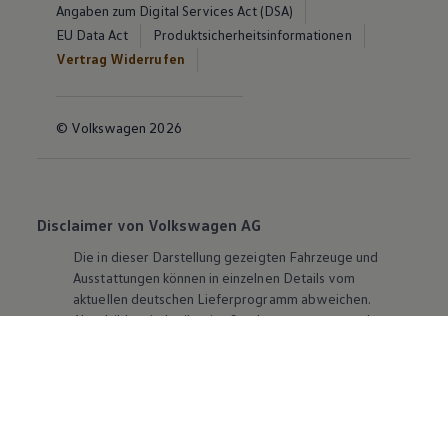
Angaben zum Digital Services Act (DSA)
EU Data Act
Produktsicherheitsinformationen
Vertrag Widerrufen
© Volkswagen 2026
Disclaimer von Volkswagen AG
Die in dieser Darstellung gezeigten Fahrzeuge und
Ausstattungen können in einzelnen Details vom
aktuellen deutschen Lieferprogramm abweichen.
Abgebildet sind teilweise Sonderausstattungen der
Fahrzeuge gegen Mehrpreis.
Bitte beachten Sie auch unseren Konfigurator für eine
Übersicht der aktuell verfügbaren Modelle und
Ausstattungen.
Die angegebenen Verbrauchs- und Emissionswerte