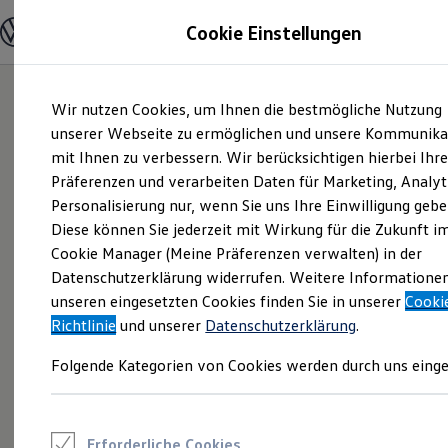
Modelle und Konfigurator
Cookie Einstellungen
Konfigurator
Modelle vergleichen
Konfiguration laden
Zum
Zum
Autosuche
Wir nutzen Cookies, um Ihnen die bestmögliche Nutzung
Hauptinhalt
Footer
Elektroautos
springen
springen
unserer Webseite zu ermöglichen und unsere Kommunika
ENERGY Sondermodelle
Nutzfahrzeuge
mit Ihnen zu verbessern. Wir berücksichtigen hierbei Ihr
SUV und CUV
Präferenzen und verarbeiten Daten für Marketing, Analyt
Familienautos
Personalisierung nur, wenn Sie uns Ihre Einwilligung gebe
Kombis
Kompaktwagen
Diese können Sie jederzeit mit Wirkung für die Zukunft i
Sportwagen
Cookie Manager (Meine Präferenzen verwalten) in der
Schnell verfügbare Fahrzeuge
Angebote und Produkte
Datenschutzerklärung widerrufen. Weitere Informatione
Aktuelle Angebote
unseren eingesetzten Cookies finden Sie in unserer
Cooki
E-Auto-Förderung
Richtlinie
und unserer
Datenschutzerklärung
.
Volkswagen Marktplatz
Die ENERGY Sondermodelle
Folgende Kategorien von Cookies werden durch uns einge
Junge Gebrauchtwagen und Gebrauchtwagen
Volkswagen Zertifizierte Gebrauchtwagen
Elektromobilität bei Gebrauchtwagen
Zubehör- und Serviceangebote
Saisonangebote
Erforderliche Cookies