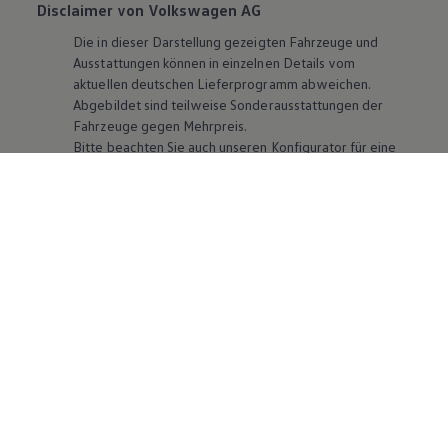
Disclaimer von Volkswagen AG
Die in dieser Darstellung gezeigten Fahrzeuge und
Ausstattungen können in einzelnen Details vom
aktuellen deutschen Lieferprogramm abweichen.
Abgebildet sind teilweise Sonderausstattungen der
Fahrzeuge gegen Mehrpreis.
Bitte beachten Sie auch unseren Konfigurator für eine
Übersicht der aktuell verfügbaren Modelle und
Ausstattungen.
Die angegebenen Verbrauchs- und Emissionswerte
beziehen sich nicht auf ein einzelnes Fahrzeug und sind
nicht Bestandteil des Angebots, sondern dienen allein
Vergleichszwecken zwischen den verschiedenen
Fahrzeugtypen. Zusatzausstattungen und
Zubehör
(Anbauteile, Reifenformat usw.) können relevante
Fahrzeugparameter, wie
z. B.
Gewicht, Rollwiderstand
und Aerodynamik verändern und neben Witterungs-
und Verkehrsbedingungen sowie dem individuellen
Fahrverhalten den Kraftstoffverbrauch, den
Stromverbrauch, die CO₂-Emissionen und die