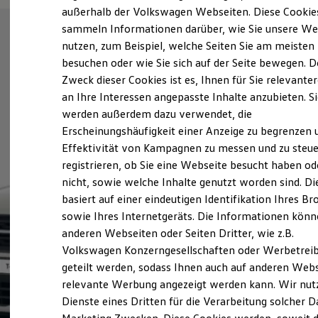
Elektrofahrzeugkonzepte
außerhalb der Volkswagen Webseiten. Diese Cookie
ID. EVERY1
sammeln Informationen darüber, wie Sie unsere We
Reichweite
nutzen, zum Beispiel, welche Seiten Sie am meisten
Reichweite der ID. Modelle
Reichweite im Winter
besuchen oder wie Sie sich auf der Seite bewegen. D
Rekuperation
Zweck dieser Cookies ist es, Ihnen für Sie relevante
Laden
an Ihre Interessen angepasste Inhalte anzubieten. S
Laden unterwegs
Laden Zuhause
werden außerdem dazu verwendet, die
Ladestationen finden
Erscheinungshäufigkeit einer Anzeige zu begrenzen 
Ladezeitensimulator
Effektivität von Kampagnen zu messen und zu steue
Batterie
Sicherheit
registrieren, ob Sie eine Webseite besucht haben od
Garantie und Lebensdauer
nicht, sowie welche Inhalte genutzt worden sind. Di
Nachhaltigkeit
basiert auf einer eindeutigen Identifikation Ihres B
Technologie
Kosten und Kauf
sowie Ihres Internetgeräts. Die Informationen kön
Verbrauchskosten
anderen Webseiten oder Seiten Dritter, wie z.B.
Kaufoptionen
Volkswagen Konzerngesellschaften oder Werbetrei
E-Auto-Förderung
Software und Konnektivität
geteilt werden, sodass Ihnen auch auf anderen Web
Die ID. Software 6
relevante Werbung angezeigt werden kann. Wir nut
ID. Software Versionen und Updates
Dienste eines Dritten für die Verarbeitung solcher D
Digitale Extras
Schnittstellen zu Ihrem ID.