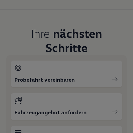
Magazin
Lifestyle
Transport
Familie
Elektromobilität
Ihre
nächsten
Volkswagen R
Pannen- und Unfallhilfe
Volkswagen Kundenbetreuung
Schritte
Probefahrt vereinbaren
Fahrzeugangebot anfordern