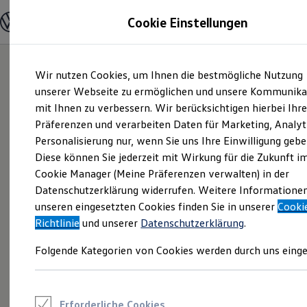
Modelle und Konfigurator
Cookie Einstellungen
Konfigurator
Modelle vergleichen
Konfiguration laden
Zum
Zum
Autosuche
Wir nutzen Cookies, um Ihnen die bestmögliche Nutzung
Hauptinhalt
Footer
Elektroautos
springen
springen
unserer Webseite zu ermöglichen und unsere Kommunika
ENERGY Sondermodelle
Nutzfahrzeuge
mit Ihnen zu verbessern. Wir berücksichtigen hierbei Ihr
SUV und CUV
Präferenzen und verarbeiten Daten für Marketing, Analyt
Familienautos
Personalisierung nur, wenn Sie uns Ihre Einwilligung gebe
Kombis
Kompaktwagen
Diese können Sie jederzeit mit Wirkung für die Zukunft i
Sportwagen
Cookie Manager (Meine Präferenzen verwalten) in der
Schnell verfügbare Fahrzeuge
Angebote und Produkte
Datenschutzerklärung widerrufen. Weitere Informatione
Aktuelle Angebote
unseren eingesetzten Cookies finden Sie in unserer
Cooki
E-Auto-Förderung
Richtlinie
und unserer
Datenschutzerklärung
.
Volkswagen Marktplatz
Die ENERGY Sondermodelle
Folgende Kategorien von Cookies werden durch uns einge
Junge Gebrauchtwagen und Gebrauchtwagen
Volkswagen Zertifizierte Gebrauchtwagen
Elektromobilität bei Gebrauchtwagen
Zubehör- und Serviceangebote
Saisonangebote
Erforderliche Cookies