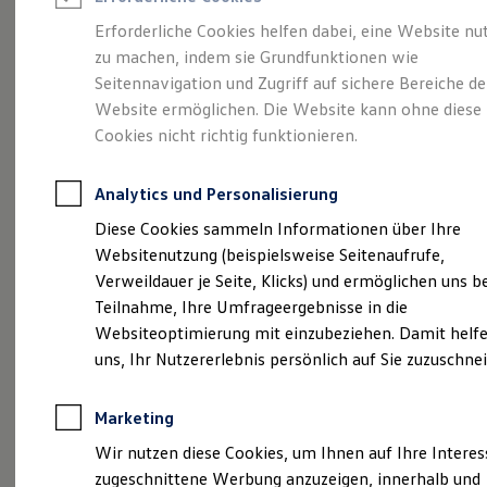
Reifenpakete
Leasing
Erforderliche Cookies helfen dabei, eine Website nu
Leasing-Angebote
zu machen, indem sie Grundfunktionen wie
Ihr Begleiter für Alltag
Gebrauchtwagen Leasing
Seitennavigation und Zugriff auf sichere Bereiche de
Junge Gebrauchtwagen-Leasing
Elektroauto Leasing
Website ermöglichen. Die Website kann ohne diese
und Freizeit.
Der T-
Kleinwagen-Leasing
Cookies nicht richtig funktionieren.
Leasing ohne Anzahlung
Cross.
Finanzierung
Autokredit mit Schlussrate
Analytics und Personalisierung
Versicherungen und Garantien
Kfz-Versicherung
Diese Cookies sammeln Informationen über Ihre
Restschuldversicherungen
Websitenutzung (beispielsweise Seitenaufrufe,
Garantien
Verweildauer je Seite, Klicks) und ermöglichen uns b
Wartungsverträge
Geschäftskunden
Teilnahme, Ihre Umfrageergebnisse in die
Professional Class bei Volkswagen
Websiteoptimierung mit einzubeziehen. Damit helfe
Großkunden
uns, Ihr Nutzererlebnis persönlich auf Sie zuzuschne
Behörden
Direktkunden
Sonderfahrzeuge
Marketing
Anpfiff zum Gewinn
(
Impressum & Rechtliches
)
Elektromobilität
Wir nutzen diese Cookies, um Ihnen auf Ihre Intere
Elektroautos
zugeschnittene Werbung anzuzeigen, innerhalb und
ID. Tutorials