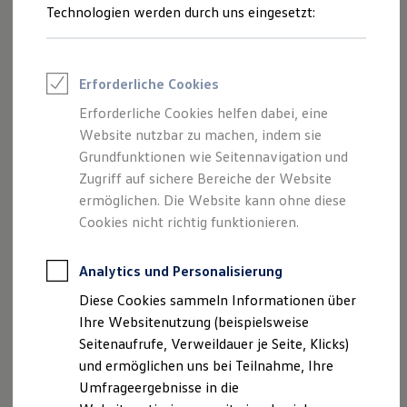
Reifenpakete
Technologien werden durch uns eingesetzt:
Ab 20.380,00 € inkl. MwSt.
Leasing
Leasing-Angebote
Neu
abzgl. ID. Kaufprämie
Gebrauchtwagen Leasing
Junge Gebrauchtwagen-Leasing
Erforderliche Cookies
Elektroauto Leasing
Kleinwagen-Leasing
Erforderliche Cookies helfen dabei, eine
Leasing ohne Anzahlung
Website nutzbar zu machen, indem sie
Finanzierung
Autokredit mit Schlussrate
Grundfunktionen wie Seitennavigation und
Versicherungen und Garantien
Zugriff auf sichere Bereiche der Website
Kfz-Versicherung
ermöglichen. Die Website kann ohne diese
Restschuldversicherungen
Garantien
Cookies nicht richtig funktionieren.
Wartungsverträge
Geschäftskunden
Professional Class bei Volkswagen
Analytics und Personalisierung
Der neue ID. Polo
Großkunden
Ab 24.995,00 € inkl. MwSt.
Diese Cookies sammeln Informationen über
Behörden
Direktkunden
Ihre Websitenutzung (beispielsweise
Sonderfahrzeuge
Seitenaufrufe, Verweildauer je Seite, Klicks)
Anpfiff zum Gewinn
Bald erhältlich
und ermöglichen uns bei Teilnahme, Ihre
Elektromobilität
Begeistert. Der neue
Elektroautos
Umfrageergebnisse in die
ID. Tutorials