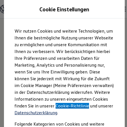
Modelle und Konfigurator
Cookie Einstellungen
Konfigurator
Modelle vergleichen
Konfiguration laden
Zum
Zum
Autosuche
24
Modelle
Wir nutzen Cookies und weitere Technologien, um
Hauptinhalt
Footer
Elektroautos
springen
springen
Ihnen die bestmögliche Nutzung unserer Webseite
ENERGY Sondermodelle
Nutzfahrzeuge
zu ermöglichen und unsere Kommunikation mit
SUV und CUV
Ihnen zu verbessern. Wir berücksichtigen hierbei
Familienautos
Ihre Präferenzen und verarbeiten Daten für
Kombis
Kompaktwagen
Marketing, Analytics und Personalisierung nur,
Sportwagen
wenn Sie uns Ihre Einwilligung geben. Diese
Schnell verfügbare Fahrzeuge
Angebote und Produkte
können Sie jederzeit mit Wirkung für die Zukunft
Aktuelle Angebote
im Cookie Manager (Meine Präferenzen verwalten)
E-Auto-Förderung
in der Datenschutzerklärung widerrufen. Weitere
Volkswagen Marktplatz
Informationen zu unseren eingesetzten Cookies
Die ENERGY Sondermodelle
Junge Gebrauchtwagen und Gebrauchtwagen
finden Sie in unserer
Cookie-Richtlinie
und unserer
Volkswagen Zertifizierte Gebrauchtwagen
Datenschutzerklärung
.
Elektromobilität bei Gebrauchtwagen
Zubehör- und Serviceangebote
Folgende Kategorien von Cookies und weitere
Der Polo
Saisonangebote