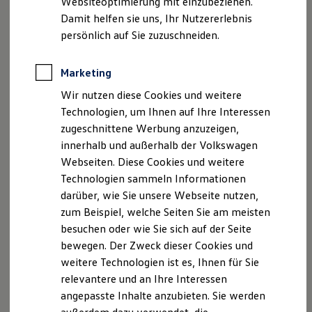
vollelektrische ID. Cross Trend
Websiteoptimierung mit einzubeziehen.
Elektrofahrzeugkonzepte
Damit helfen sie uns, Ihr Nutzererlebnis
ID. EVERY1
Reichweite
persönlich auf Sie zuzuschneiden.
Reichweite der ID. Modelle
Reichweite im Winter
Rekuperation
Marketing
Laden
Wir nutzen diese Cookies und weitere
Laden unterwegs
Laden Zuhause
Technologien, um Ihnen auf Ihre Interessen
Ladestationen finden
zugeschnittene Werbung anzuzeigen,
Ladezeitensimulator
innerhalb und außerhalb der Volkswagen
Batterie
Sicherheit
Webseiten. Diese Cookies und weitere
Garantie und Lebensdauer
Technologien sammeln Informationen
Nachhaltigkeit
darüber, wie Sie unsere Webseite nutzen,
Technologie
Kosten und Kauf
zum Beispiel, welche Seiten Sie am meisten
Verbrauchskosten
besuchen oder wie Sie sich auf der Seite
Kaufoptionen
bewegen. Der Zweck dieser Cookies und
E-Auto-Förderung
Software und Konnektivität
weitere Technologien ist es, Ihnen für Sie
Ab 27.995,00 € inkl. MwSt.
Die ID. Software 6
relevantere und an Ihre Interessen
ID. Software Versionen und Updates
Die Ausstattungslinie Trend ist voraussichtlich ab
angepasste Inhalte anzubieten. Sie werden
Digitale Extras
Mitte Oktober 2026 bestellbar.
Schnittstellen zu Ihrem ID.