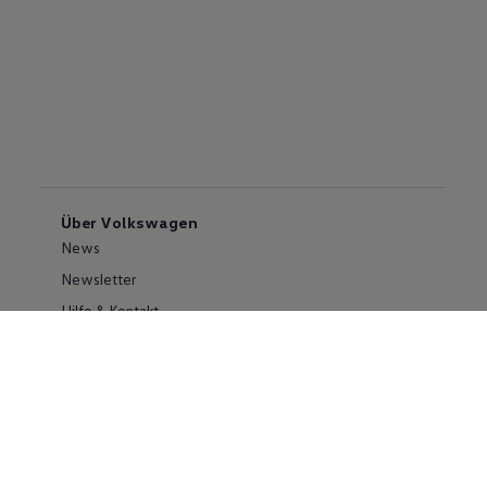
Über Volkswagen
News
Newsletter
Hilfe & Kontakt
Karriere
Händlersuche
Geschäftskunden
Information zur Barrierefreiheit
Ersthelfer/ first responder