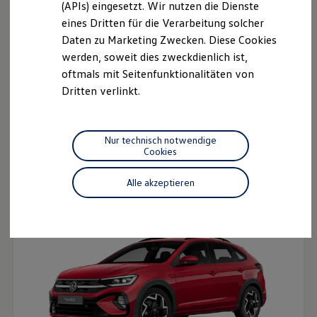
(APIs) eingesetzt. Wir nutzen die Dienste
Motorenöl und Flüssigkeiten
eines Dritten für die Verarbeitung solcher
Räder und Reifen
Pannen- und Unfallhilfe
Daten zu Marketing Zwecken. Diese Cookies
Economy Service
werden, soweit dies zweckdienlich ist,
Volkswagen Teile
oftmals mit Seitenfunktionalitäten von
Zubehör
Modellspezifisches Zubehör
Dritten verlinkt.
Schutz und Pflege
Transport
Entertainment und Elektronik
Der neue ID.3 Neo
Individualisieren
Nur technisch notwendige
Ab 33.995,00 € inkl. MwSt.
Wallbox und Ladekabel
Cookies
Digitale Extras
Dienste für Ihr Modell finden
Alle akzeptieren
Volkswagen Apps, Login und Shop
Handy und Fahrzeug verbinden
Updates für Software, Karten und Radio
Über Ihr Auto
Vorgängermodelle
Kundeninformationen
Volkswagen Kundenbetreuung
Warn- und Kontrollleuchten
Assistenzsysteme
Digitale Betriebsanleitung
Live Beratung