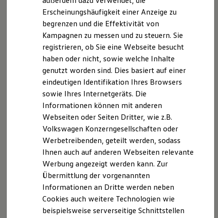
außerdem dazu verwendet, die
ID. Cross entdecken
Hybridautos
Erscheinungshäufigkeit einer Anzeige zu
Marke und Erlebnis
begrenzen und die Effektivität von
Volkswagen R und R Experience
R-Modelle
Kampagnen zu messen und zu steuern. Sie
R Experience
registrieren, ob Sie eine Webseite besucht
Driving Experience
haben oder nicht, sowie welche Inhalte
Volkswagen entdecken
Werkbesichtigung
genutzt worden sind. Dies basiert auf einer
Factory visit
eindeutigen Identifikation Ihres Browsers
Lifestyle Shop
sowie Ihres Internetgeräts. Die
T-Roc Kollektion
Golf Kollektion
Informationen können mit anderen
ID. Kollektion
Webseiten oder Seiten Dritter, wie z.B.
Volkswagen Kollektion
Volkswagen Konzerngesellschaften oder
R-Kollektion
GTI Kollektion
Werbetreibenden, geteilt werden, sodass
Fußball Drop
Ihnen auch auf anderen Webseiten relevante
we drive football
Der Golf
Werbung angezeigt werden kann. Zur
#wedriveproud
Ab 29.835,00 € inkl. MwSt.
Besitzer und Service
Übermittlung der vorgenannten
myVolkswagen
Informationen an Dritte werden neben
Neu
abzgl. ID. Kaufprämie
Software Updates
Cookies auch weitere Technologien wie
Service und Ersatzteile
Inspektion und HU/AU
beispielsweise serverseitige Schnittstellen
Reparaturen und Checks