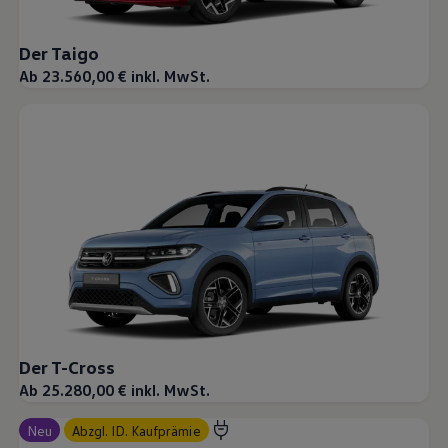
Magazin
Lifestyle
Der Taigo
Transport
Familie
Ab 23.560,00 € inkl. MwSt.
Elektromobilität
Volkswagen R
Pannen- und Unfallhilfe
Volkswagen Kundenbetreuung
Der T-Cross
Ab 25.280,00 € inkl. MwSt.
Neu
abzgl. ID. Kaufprämie