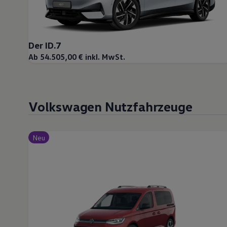
Magazin
Lifestyle
Transport
Familie
Der ID.7
Elektromobilität
Volkswagen R
Ab 54.505,00 € inkl. MwSt.
Pannen- und Unfallhilfe
Volkswagen Kundenbetreuung
Volkswagen Nutzfahrzeuge
Neu