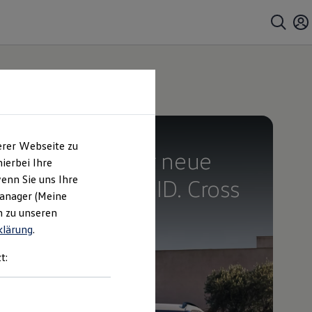
Bald erhältlich
erer Webseite zu
Begeistert. Der neue
ierbei Ihre
enn Sie uns Ihre
vollelektrische ID. Cross
Manager (Meine
Trend
n zu unseren
klärung
.
t: