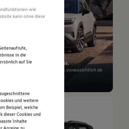
rundfunktionen wie
ebsite kann ohne diese
eitenaufrufe,
bnisse in die
rsönlich auf Sie
Ab 27.995,00 € inkl. MwSt.
Die Ausstattungslinie Trend ist voraussichtlich ab
Mitte Oktober 2026 bestellbar.
ID. Cross entdecken
 zugeschnittene
ookies und weitere
Neu
abzgl. ID. Kaufprämie
m Beispiel, welche
k dieser Cookies und
passte Inhalte
r Anzeige zu