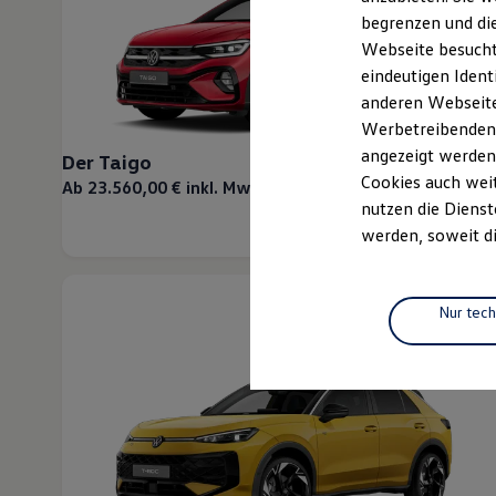
Elektrofahrzeugkonzepte
begrenzen und die
ID. EVERY1
Webseite besucht 
Reichweite
Reichweite der ID. Modelle
eindeutigen Ident
Reichweite im Winter
anderen Webseiten
Rekuperation
Werbetreibenden,
Laden
Laden unterwegs
angezeigt werden
Der Taigo
Laden Zuhause
Cookies auch weit
Ab 23.560,00 € inkl. MwSt.
Ladestationen finden
nutzen die Dienst
Ladezeitensimulator
Batterie
werden, soweit di
Sicherheit
Garantie und Lebensdauer
Nachhaltigkeit
Technologie
Nur tec
Kosten und Kauf
Verbrauchskosten
Kaufoptionen
E-Auto-Förderung
Software und Konnektivität
Die ID. Software 6
ID. Software Versionen und Updates
Digitale Extras
Schnittstellen zu Ihrem ID.