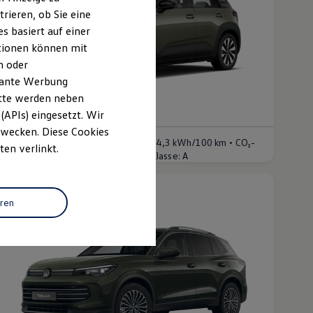
rieren, ob Sie eine
s basiert auf einer
ationen können mit
n oder
evante Werbung
itte werden neben
Der neue ID. Cross
(APIs) eingesetzt. Wir
b 36.525,00 € inkl. MwSt.
 Zwecken. Diese Cookies
•
nergieverbrauch kombiniert:
16,9 - 14,3 kWh/100 km
CO₂-
ten verlinkt.
•
missionen kombiniert:
0 g/km
CO₂-Klasse:
A
eren