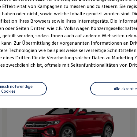
 Effektivität von Kampagnen zu messen und zu steuern. Sie regist
haben oder nicht, sowie welche Inhalte genutzt worden sind. Die
ifikation Ihres Browsers sowie Ihres Internetgeräts. Die Inform
 oder Seiten Dritter, wie z.B. Volkswagen Konzerngesellschafte
 geteilt werden, sodass Ihnen auch auf anderen Webseiten rel
 kann. Zur Übermittlung der vorgenannten Informationen an Dr
Der T-Cross
ere Technologien wie beispielsweise serverseitige Schnittstellen 
Ab 25.280,00 € inkl. MwSt.
A
e eines Dritten für die Verarbeitung solcher Daten zu Marketing
E
es zweckdienlich ist, oftmals mit Seitenfunktionalitäten von Drit
E
hnisch notwendige
Alle akzepti
Cookies