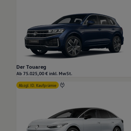
Motorenöl und Flüssigkeiten
Räder und Reifen
Pannen- und Unfallhilfe
Economy Service
Volkswagen Teile
Zubehör
Modellspezifisches Zubehör
Schutz und Pflege
Transport
Entertainment und Elektronik
Individualisieren
Wallbox und Ladekabel
Der Touareg
Digitale Extras
Dienste für Ihr Modell finden
Ab 75.025,00 € inkl. MwSt.
Volkswagen Apps, Login und Shop
Handy und Fahrzeug verbinden
abzgl. ID. Kaufprämie
Updates für Software, Karten und Radio
Über Ihr Auto
Vorgängermodelle
Kundeninformationen
Volkswagen Kundenbetreuung
Warn- und Kontrollleuchten
Assistenzsysteme
Digitale Betriebsanleitung
Live Beratung