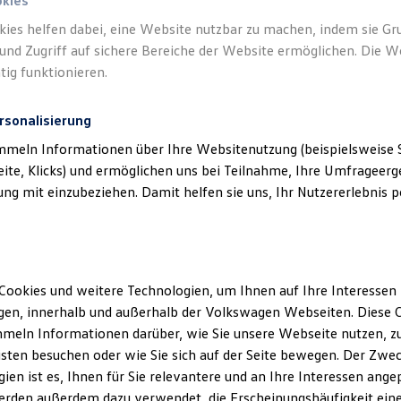
okies
kies helfen dabei, eine Website nutzbar zu machen, indem sie G
Neu
abzgl. ID. Kaufprämie
und Zugriff auf sichere Bereiche der Website ermöglichen. Die W
tig funktionieren.
rsonalisierung
mmeln Informationen über Ihre Websitenutzung (beispielsweise S
eite, Klicks) und ermöglichen uns bei Teilnahme, Ihre Umfrageerge
g mit einzubeziehen. Damit helfen sie uns, Ihr Nutzererlebnis pe
Der neue ID.3 Neo
Ab 33.995,00 € inkl. MwSt.
Cookies und weitere Technologien, um Ihnen auf Ihre Interessen
en, innerhalb und außerhalb der Volkswagen Webseiten. Diese C
meln Informationen darüber, wie Sie unsere Webseite nutzen, zu
sten besuchen oder wie Sie sich auf der Seite bewegen. Der Zwec
ien ist es, Ihnen für Sie relevantere und an Ihre Interessen ange
erden außerdem dazu verwendet, die Erscheinungshäufigkeit eine