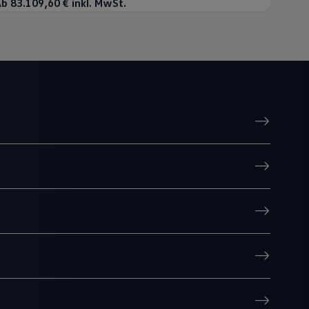
b 83.109,60 € inkl. MwSt.