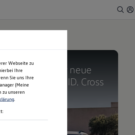
Bald erhältlich
erer Webseite zu
Begeistert. Der neue
ierbei Ihre
enn Sie uns Ihre
vollelektrische ID. Cross
Manager (Meine
Trend
n zu unseren
klärung
.
t: