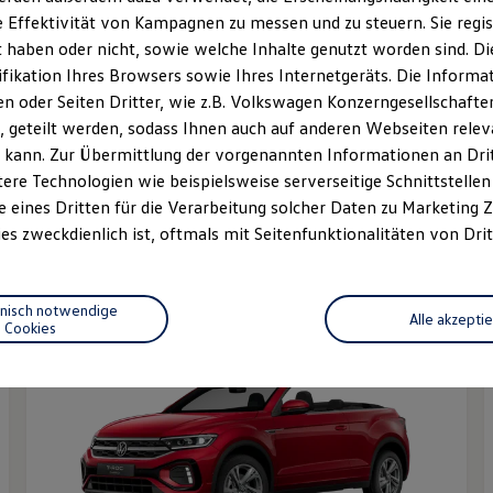
 Effektivität von Kampagnen zu messen und zu steuern. Sie regist
haben oder nicht, sowie welche Inhalte genutzt worden sind. Die
ifikation Ihres Browsers sowie Ihres Internetgeräts. Die Inform
 oder Seiten Dritter, wie z.B. Volkswagen Konzerngesellschafte
 geteilt werden, sodass Ihnen auch auf anderen Webseiten rel
 kann. Zur Übermittlung der vorgenannten Informationen an Dr
Der T-Cross
ere Technologien wie beispielsweise serverseitige Schnittstellen 
Ab 25.280,00 € inkl. MwSt.
A
e eines Dritten für die Verarbeitung solcher Daten zu Marketing
E
es zweckdienlich ist, oftmals mit Seitenfunktionalitäten von Drit
E
hnisch notwendige
Alle akzepti
Cookies