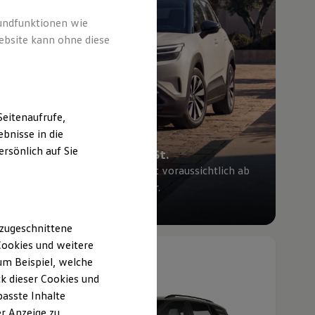
rundfunktionen wie
ebsite kann ohne diese
eitenaufrufe,
bnisse in die
rsönlich auf Sie
Ab 27.995,00 € inkl. MwSt.
Die Ausstattungslinie Trend ist voraussichtlich ab
Mitte Oktober 2026 bestellbar.
ID. Cross entdecken
 zugeschnittene
ookies und weitere
Neu
abzgl. ID. Kaufprämie
m Beispiel, welche
k dieser Cookies und
passte Inhalte
r Anzeige zu