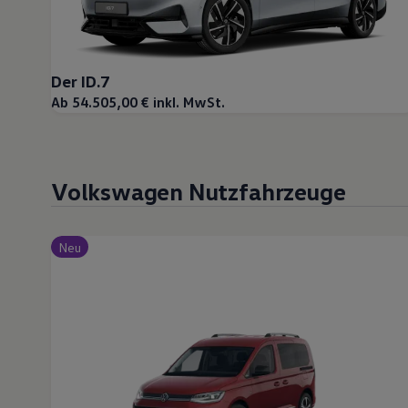
Magazin
Lifestyle
Transport
Familie
Der ID.7
Elektromobilität
Volkswagen R
Ab 54.505,00 € inkl. MwSt.
Pannen- und Unfallhilfe
Volkswagen Kundenbetreuung
Volkswagen Nutzfahrzeuge
Neu