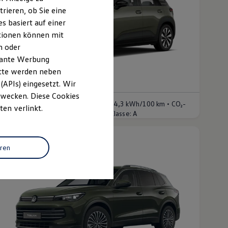
rieren, ob Sie eine
s basiert auf einer
ationen können mit
n oder
evante Werbung
itte werden neben
Der neue ID. Cross
(APIs) eingesetzt. Wir
b 36.525,00 € inkl. MwSt.
 Zwecken. Diese Cookies
•
nergieverbrauch kombiniert:
16,9 - 14,3 kWh/100 km
CO₂-
ten verlinkt.
•
missionen kombiniert:
0 g/km
CO₂-Klasse:
A
eren