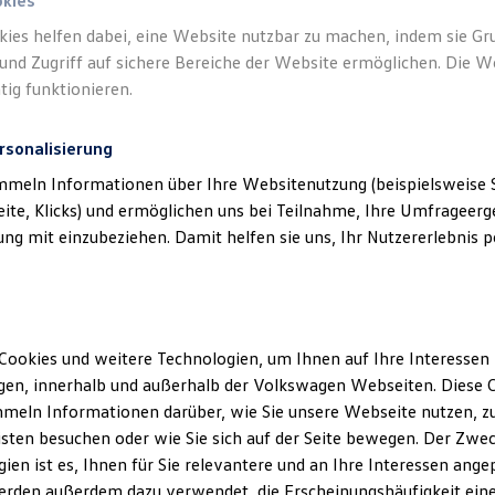
okies
kies helfen dabei, eine Website nutzbar zu machen, indem sie G
Neu
abzgl. ID. Kaufprämie
und Zugriff auf sichere Bereiche der Website ermöglichen. Die W
tig funktionieren.
rsonalisierung
mmeln Informationen über Ihre Websitenutzung (beispielsweise S
eite, Klicks) und ermöglichen uns bei Teilnahme, Ihre Umfrageerge
g mit einzubeziehen. Damit helfen sie uns, Ihr Nutzererlebnis pe
Der neue ID.3 Neo
Ab 33.995,00 € inkl. MwSt.
Cookies und weitere Technologien, um Ihnen auf Ihre Interessen
en, innerhalb und außerhalb der Volkswagen Webseiten. Diese C
meln Informationen darüber, wie Sie unsere Webseite nutzen, zu
sten besuchen oder wie Sie sich auf der Seite bewegen. Der Zwec
ien ist es, Ihnen für Sie relevantere und an Ihre Interessen ange
erden außerdem dazu verwendet, die Erscheinungshäufigkeit eine