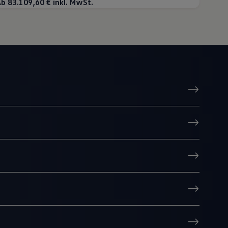
b 83.109,60 € inkl. MwSt.