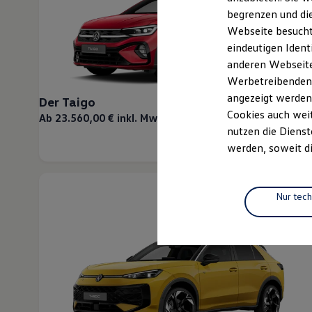
Elektrofahrzeugkonzepte
begrenzen und die
ID. EVERY1
Webseite besucht 
Reichweite
Reichweite der ID. Modelle
eindeutigen Ident
Reichweite im Winter
anderen Webseiten
Rekuperation
Werbetreibenden,
Laden
Laden unterwegs
angezeigt werden
Der Taigo
Laden Zuhause
Cookies auch weit
Ab 23.560,00 € inkl. MwSt.
Ladestationen finden
nutzen die Dienst
Ladezeitensimulator
Batterie
werden, soweit di
Sicherheit
Garantie und Lebensdauer
Nachhaltigkeit
Technologie
Nur tec
Kosten und Kauf
Verbrauchskosten
Kaufoptionen
E-Auto-Förderung
Software und Konnektivität
Die ID. Software 6
ID. Software Versionen und Updates
Digitale Extras
Schnittstellen zu Ihrem ID.