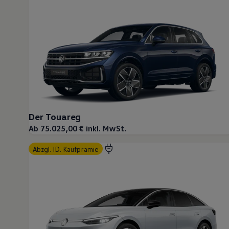
Motorenöl und Flüssigkeiten
Räder und Reifen
Pannen- und Unfallhilfe
Economy Service
Volkswagen Teile
Zubehör
Modellspezifisches Zubehör
Schutz und Pflege
Transport
Entertainment und Elektronik
Individualisieren
Wallbox und Ladekabel
Der Touareg
Digitale Extras
Dienste für Ihr Modell finden
Ab 75.025,00 € inkl. MwSt.
Volkswagen Apps, Login und Shop
Handy und Fahrzeug verbinden
abzgl. ID. Kaufprämie
Updates für Software, Karten und Radio
Über Ihr Auto
Vorgängermodelle
Kundeninformationen
Volkswagen Kundenbetreuung
Warn- und Kontrollleuchten
Assistenzsysteme
Digitale Betriebsanleitung
Live Beratung