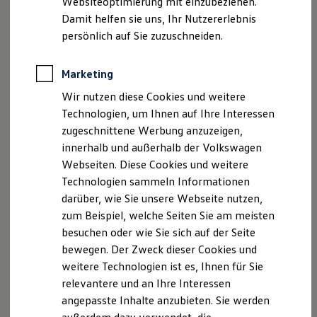
Websiteoptimierung mit einzubeziehen.
Datenschutzerklärungen
Cookie-Richtlinie
Elektrofahrzeugkonzepte
Damit helfen sie uns, Ihr Nutzererlebnis
Lizenzhinweise Dritter
ID. EVERY1
Reichweite
persönlich auf Sie zuzuschneiden.
Angaben zum Digital Services Act (DSA)
EU Data Act
Reichweite der ID. Modelle
Produktsicherheitsinformationen
Vertrag Widerrufen
Reichweite im Winter
Rekuperation
Marketing
Laden
Wir nutzen diese Cookies und weitere
Laden unterwegs
Disclaimer von Volkswagen AG
Laden Zuhause
Technologien, um Ihnen auf Ihre Interessen
Ladestationen finden
zugeschnittene Werbung anzuzeigen,
1.
Für den Erwerb von Upgrades benötigen Sie ein
Volkswagen
Ladezeitensimulator
ID Benutzerkonto, einen gültigen VW
Connect
/ We
Connect
innerhalb und außerhalb der Volkswagen
Batterie
Sicherheit
Vertrag und Ihre Verifizierung als Hauptnutzer, das bedeutet
Webseiten. Diese Cookies und weitere
Garantie und Lebensdauer
die Verknüpfung Ihres Benutzerkontos mit dem konkreten
Technologien sammeln Informationen
Nachhaltigkeit
Fahrzeug. Weiterhin ist es erforderlich, dass das Fahrzeug
darüber, wie Sie unsere Webseite nutzen,
Technologie
über die für das jeweilige
Upgrade
erforderliche technische
Kosten und Kauf
zum Beispiel, welche Seiten Sie am meisten
Funktion, Hardware und Software verfügt. Die Verfügbarkeit
Verbrauchskosten
besuchen oder wie Sie sich auf der Seite
von Upgrades kann ebenfalls abhängig von Modelljahr und
Kaufoptionen
bewegen. Der Zweck dieser Cookies und
E-Auto-Förderung
Produktionsdatum sein. Die für das jeweilige Fahrzeug
Software und Konnektivität
erhältlichen Upgrades können durch den Hauptnutzer
weitere Technologien ist es, Ihnen für Sie
Die ID. Software 6
modellabhängig im In-Car Shop des Infotainment-Systems
relevantere und an Ihre Interessen
ID. Software Versionen und Updates
oder im
Volkswagen
Connect
Shop unter
angepasste Inhalte anzubieten. Sie werden
Digitale Extras
connect-shop.volkswagen.com
eingesehen werden.
Schnittstellen zu Ihrem ID.