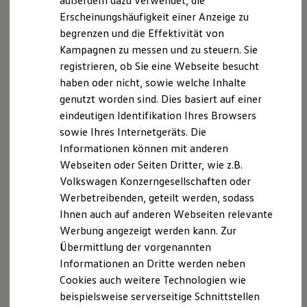
außerdem dazu verwendet, die
Kostenpflichtige Artikel können im In-Car Shop und / oder
Hybridautos
Erscheinungshäufigkeit einer Anzeige zu
Marke und Erlebnis
im
Volkswagen
Connect
Shop, mit den aktuell dort einsehbaren
begrenzen und die Effektivität von
Volkswagen R und R Experience
und verfügbaren Zahlungsmitteln, erworben werden. Die
R-Modelle
Kampagnen zu messen und zu steuern. Sie
Verfügbarkeit von Upgrades-Funktionen kann zwischen
R Experience
Webshop und In-Car Shop abweichen. Ihr
Volkswagen
Partner
registrieren, ob Sie eine Webseite besucht
Driving Experience
berät Sie ebenfalls gerne bei Fragen zu Upgrades und deren
haben oder nicht, sowie welche Inhalte
Volkswagen entdecken
Verfügbarkeit. Erworbene und aktivierte Upgrades verbleiben
Werkbesichtigung
genutzt worden sind. Dies basiert auf einer
Factory visit
für die Dauer des Aktivierungszeitraums im Fahrzeug, sind
eindeutigen Identifikation Ihres Browsers
Lifestyle Shop
durch alle Fahrer nutzbar und nicht auf andere Fahrzeuge
sowie Ihres Internetgeräts. Die
T-Roc Kollektion
übertragbar.
Golf Kollektion
Informationen können mit anderen
ID. Kollektion
Die in dieser Darstellung gezeigten Fahrzeuge und
Webseiten oder Seiten Dritter, wie z.B.
Volkswagen Kollektion
Ausstattungen können in einzelnen Details vom aktuellen
Volkswagen Konzerngesellschaften oder
R-Kollektion
deutschen Lieferprogramm abweichen. Abgebildet sind
GTI Kollektion
Werbetreibenden, geteilt werden, sodass
teilweise Sonderausstattungen der Fahrzeuge gegen
Fußball Drop
Ihnen auch auf anderen Webseiten relevante
Mehrpreis.
we drive football
Werbung angezeigt werden kann. Zur
#wedriveproud
Bitte beachten Sie auch unseren Konfigurator für eine
Besitzer und Service
Übersicht der aktuell verfügbaren Modelle und Ausstattungen.
Übermittlung der vorgenannten
myVolkswagen
Informationen an Dritte werden neben
Software Updates
Die angegebenen Verbrauchs- und Emissionswerte beziehen
Cookies auch weitere Technologien wie
Service und Ersatzteile
sich nicht auf ein einzelnes Fahrzeug und sind nicht Bestandteil
Inspektion und HU/AU
beispielsweise serverseitige Schnittstellen
des Angebots, sondern dienen allein Vergleichszwecken
Reparaturen und Checks