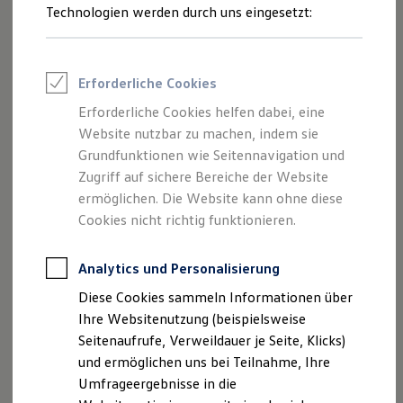
Reifenpakete
Technologien werden durch uns eingesetzt:
Leasing
Leasing-Angebote
Gebrauchtwagen Leasing
Junge Gebrauchtwagen-Leasing
Erforderliche Cookies
Elektroauto Leasing
Kleinwagen-Leasing
Erforderliche Cookies helfen dabei, eine
Leasing ohne Anzahlung
Erweitern Sie die Ausstattung Ihres
Volkswagen
auch nach
Website nutzbar zu machen, indem sie
Finanzierung
dem Fahrzeugkauf. Viele nützliche Funktionen lassen sich
Autokredit mit Schlussrate
Grundfunktionen wie Seitennavigation und
1
Versicherungen und Garantien
als
Upgrade
flexibel nachträglich freischalten.
Zugriff auf sichere Bereiche der Website
Kfz-Versicherung
ermöglichen. Die Website kann ohne diese
Restschuldversicherungen
Das konkret verfügbare Angebot kann im In-Car Shop,
Garantien
Cookies nicht richtig funktionieren.
Volkswagen
Connect
Shop und in der
Volkswagen
App
Wartungsverträge
Geschäftskunden
eingesehen werden.
Professional Class bei Volkswagen
Analytics und Personalisierung
Großkunden
Mehr zu Digitalen Extras
Diese Cookies sammeln Informationen über
Behörden
Direktkunden
Ihre Websitenutzung (beispielsweise
Sonderfahrzeuge
Seitenaufrufe, Verweildauer je Seite, Klicks)
Anpfiff zum Gewinn
und ermöglichen uns bei Teilnahme, Ihre
Elektromobilität
Elektroautos
Umfrageergebnisse in die
Impressum
Nutzungsbedingungen
ID. Tutorials