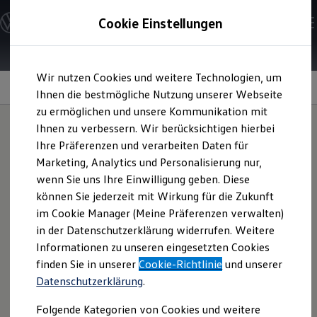
Modelle und Konfigurator
Cookie Einstellungen
Konfigurator
Modelle vergleichen
Konfiguration laden
Zum
Zum
Autosuche
Wir nutzen Cookies und weitere Technologien, um
Hauptinhalt
Footer
Elektroautos
Nachträglich freischaltbare Funktionen
springen
springen
Ihnen die bestmögliche Nutzung unserer Webseite
ENERGY Sondermodelle
Nutzfahrzeuge
zu ermöglichen und unsere Kommunikation mit
SUV und CUV
Ihnen zu verbessern. Wir berücksichtigen hierbei
Familienautos
Ihre Präferenzen und verarbeiten Daten für
Kombis
Wie wär's mit einem
Kompaktwagen
Marketing, Analytics und Personalisierung nur,
Sportwagen
wenn Sie uns Ihre Einwilligung geben. Diese
Schnell verfügbare Fahrzeuge
Upgrade
?
Angebote und Produkte
können Sie jederzeit mit Wirkung für die Zukunft
Aktuelle Angebote
im Cookie Manager (Meine Präferenzen verwalten)
E-Auto-Förderung
in der Datenschutzerklärung widerrufen. Weitere
Volkswagen Marktplatz
Informationen zu unseren eingesetzten Cookies
Die ENERGY Sondermodelle
Junge Gebrauchtwagen und Gebrauchtwagen
finden Sie in unserer
Cookie-Richtlinie
und unserer
Volkswagen Zertifizierte Gebrauchtwagen
Datenschutzerklärung
.
Elektromobilität bei Gebrauchtwagen
Zubehör- und Serviceangebote
Folgende Kategorien von Cookies und weitere
Saisonangebote