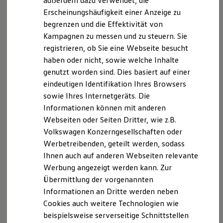
außerdem dazu verwendet, die
Kostenpflichtige Artikel können im In-Car Shop und / oder
Hybridautos
Erscheinungshäufigkeit einer Anzeige zu
Marke und Erlebnis
im
Volkswagen
Connect
Shop, mit den aktuell dort einsehbaren
begrenzen und die Effektivität von
Volkswagen R und R Experience
und verfügbaren Zahlungsmitteln, erworben werden. Die
R-Modelle
Kampagnen zu messen und zu steuern. Sie
Verfügbarkeit von Upgrades-Funktionen kann zwischen
R Experience
Webshop und In-Car Shop abweichen. Ihr
Volkswagen
Partner
registrieren, ob Sie eine Webseite besucht
Driving Experience
berät Sie ebenfalls gerne bei Fragen zu Upgrades und deren
haben oder nicht, sowie welche Inhalte
Volkswagen entdecken
Verfügbarkeit. Erworbene und aktivierte Upgrades verbleiben
Werkbesichtigung
genutzt worden sind. Dies basiert auf einer
Factory visit
für die Dauer des Aktivierungszeitraums im Fahrzeug, sind
eindeutigen Identifikation Ihres Browsers
Lifestyle Shop
durch alle Fahrer nutzbar und nicht auf andere Fahrzeuge
sowie Ihres Internetgeräts. Die
T-Roc Kollektion
übertragbar.
Golf Kollektion
Informationen können mit anderen
ID. Kollektion
Die in dieser Darstellung gezeigten Fahrzeuge und
Webseiten oder Seiten Dritter, wie z.B.
Volkswagen Kollektion
Ausstattungen können in einzelnen Details vom aktuellen
Volkswagen Konzerngesellschaften oder
R-Kollektion
deutschen Lieferprogramm abweichen. Abgebildet sind
GTI Kollektion
Werbetreibenden, geteilt werden, sodass
teilweise Sonderausstattungen der Fahrzeuge gegen
Fußball Drop
Ihnen auch auf anderen Webseiten relevante
Mehrpreis.
we drive football
Werbung angezeigt werden kann. Zur
#wedriveproud
Bitte beachten Sie auch unseren Konfigurator für eine
Besitzer und Service
Übersicht der aktuell verfügbaren Modelle und Ausstattungen.
Übermittlung der vorgenannten
myVolkswagen
Informationen an Dritte werden neben
Software Updates
Die angegebenen Verbrauchs- und Emissionswerte beziehen
Cookies auch weitere Technologien wie
Service und Ersatzteile
sich nicht auf ein einzelnes Fahrzeug und sind nicht Bestandteil
Inspektion und HU/AU
beispielsweise serverseitige Schnittstellen
des Angebots, sondern dienen allein Vergleichszwecken
Reparaturen und Checks