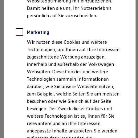
Websiteoptimierung mit einzubeziehen.
Datenschutzerklärungen
Cookie-Richtlinie
Elektrofahrzeugkonzepte
Damit helfen sie uns, Ihr Nutzererlebnis
Lizenzhinweise Dritter
ID. EVERY1
Reichweite
persönlich auf Sie zuzuschneiden.
Angaben zum Digital Services Act (DSA)
EU Data Act
Reichweite der ID. Modelle
Produktsicherheitsinformationen
Vertrag Widerrufen
Reichweite im Winter
Rekuperation
Marketing
Laden
Wir nutzen diese Cookies und weitere
Laden unterwegs
Disclaimer von Volkswagen AG
Laden Zuhause
Technologien, um Ihnen auf Ihre Interessen
Ladestationen finden
zugeschnittene Werbung anzuzeigen,
1.
Für den Erwerb von Upgrades benötigen Sie ein
Volkswagen
Ladezeitensimulator
ID Benutzerkonto, einen gültigen VW
Connect
/ We
Connect
innerhalb und außerhalb der Volkswagen
Batterie
Sicherheit
Vertrag und Ihre Verifizierung als Hauptnutzer, das bedeutet
Webseiten. Diese Cookies und weitere
Garantie und Lebensdauer
die Verknüpfung Ihres Benutzerkontos mit dem konkreten
Technologien sammeln Informationen
Nachhaltigkeit
Fahrzeug. Weiterhin ist es erforderlich, dass das Fahrzeug
darüber, wie Sie unsere Webseite nutzen,
Technologie
über die für das jeweilige
Upgrade
erforderliche technische
Kosten und Kauf
zum Beispiel, welche Seiten Sie am meisten
Funktion, Hardware und Software verfügt. Die Verfügbarkeit
Verbrauchskosten
besuchen oder wie Sie sich auf der Seite
von Upgrades kann ebenfalls abhängig von Modelljahr und
Kaufoptionen
bewegen. Der Zweck dieser Cookies und
E-Auto-Förderung
Produktionsdatum sein. Die für das jeweilige Fahrzeug
Software und Konnektivität
erhältlichen Upgrades können durch den Hauptnutzer
weitere Technologien ist es, Ihnen für Sie
Die ID. Software 6
modellabhängig im In-Car Shop des Infotainment-Systems
relevantere und an Ihre Interessen
ID. Software Versionen und Updates
oder im
Volkswagen
Connect
Shop unter
angepasste Inhalte anzubieten. Sie werden
Digitale Extras
connect-shop.volkswagen.com
eingesehen werden.
Schnittstellen zu Ihrem ID.