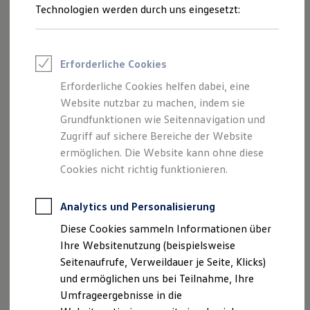
Reifenpakete
Technologien werden durch uns eingesetzt:
Leasing
Leasing-Angebote
Gebrauchtwagen Leasing
Junge Gebrauchtwagen-Leasing
Erforderliche Cookies
Elektroauto Leasing
Kleinwagen-Leasing
Erforderliche Cookies helfen dabei, eine
Leasing ohne Anzahlung
Erweitern Sie die Ausstattung Ihres
Volkswagen
auch nach
Website nutzbar zu machen, indem sie
Finanzierung
dem Fahrzeugkauf. Viele nützliche Funktionen lassen sich
Autokredit mit Schlussrate
Grundfunktionen wie Seitennavigation und
1
Versicherungen und Garantien
als
Upgrade
flexibel nachträglich freischalten.
Zugriff auf sichere Bereiche der Website
Kfz-Versicherung
ermöglichen. Die Website kann ohne diese
Restschuldversicherungen
Das konkret verfügbare Angebot kann im In-Car Shop,
Garantien
Cookies nicht richtig funktionieren.
Volkswagen
Connect
Shop und in der
Volkswagen
App
Wartungsverträge
Geschäftskunden
eingesehen werden.
Professional Class bei Volkswagen
Analytics und Personalisierung
Großkunden
Mehr zu Digitalen Extras
Diese Cookies sammeln Informationen über
Behörden
Direktkunden
Ihre Websitenutzung (beispielsweise
Sonderfahrzeuge
Seitenaufrufe, Verweildauer je Seite, Klicks)
Anpfiff zum Gewinn
und ermöglichen uns bei Teilnahme, Ihre
Elektromobilität
Elektroautos
Umfrageergebnisse in die
Impressum
Nutzungsbedingungen
ID. Tutorials