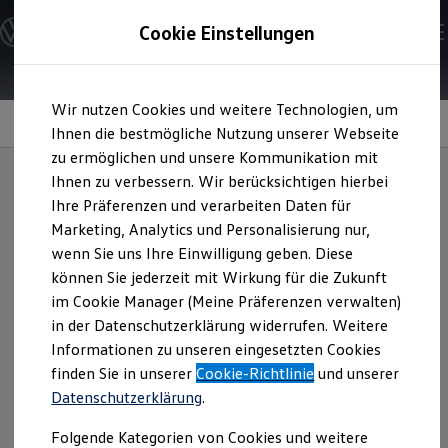
Modelle und Konfigurator
Cookie Einstellungen
Konfigurator
Modelle vergleichen
Konfiguration laden
Zum
Zum
Autosuche
Wir nutzen Cookies und weitere Technologien, um
Hauptinhalt
Footer
Elektroautos
Nachträglich freischaltbare Funktionen
springen
springen
Ihnen die bestmögliche Nutzung unserer Webseite
ENERGY Sondermodelle
Nutzfahrzeuge
zu ermöglichen und unsere Kommunikation mit
SUV und CUV
Ihnen zu verbessern. Wir berücksichtigen hierbei
Familienautos
Ihre Präferenzen und verarbeiten Daten für
Kombis
Wie wär's mit einem
Kompaktwagen
Marketing, Analytics und Personalisierung nur,
Sportwagen
wenn Sie uns Ihre Einwilligung geben. Diese
Schnell verfügbare Fahrzeuge
Upgrade
?
Angebote und Produkte
können Sie jederzeit mit Wirkung für die Zukunft
Aktuelle Angebote
im Cookie Manager (Meine Präferenzen verwalten)
E-Auto-Förderung
in der Datenschutzerklärung widerrufen. Weitere
Volkswagen Marktplatz
Informationen zu unseren eingesetzten Cookies
Die ENERGY Sondermodelle
Junge Gebrauchtwagen und Gebrauchtwagen
finden Sie in unserer
Cookie-Richtlinie
und unserer
Volkswagen Zertifizierte Gebrauchtwagen
Datenschutzerklärung
.
Elektromobilität bei Gebrauchtwagen
Zubehör- und Serviceangebote
Folgende Kategorien von Cookies und weitere
Saisonangebote