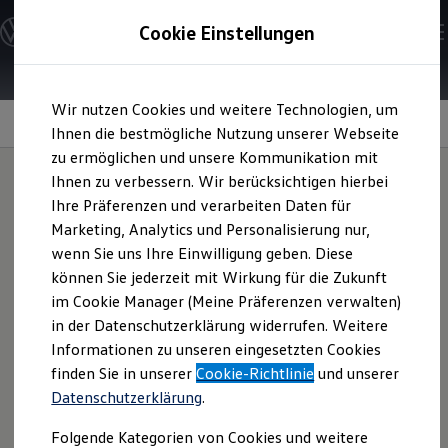
Modelle und Konfigurator
Cookie Einstellungen
Konfigurator
Modelle vergleichen
Konfiguration laden
Zum
Zum
Autosuche
Wir nutzen Cookies und weitere Technologien, um
Hauptinhalt
Footer
Elektroautos
Keyless Access
springen
springen
Ihnen die bestmögliche Nutzung unserer Webseite
ENERGY Sondermodelle
Nutzfahrzeuge
zu ermöglichen und unsere Kommunikation mit
SUV und CUV
Ihnen zu verbessern. Wir berücksichtigen hierbei
Familienautos
Ihre Präferenzen und verarbeiten Daten für
Kombis
Komfortabler
Einstieg.
Kompaktwagen
Marketing, Analytics und Personalisierung nur,
Sportwagen
wenn Sie uns Ihre Einwilligung geben. Diese
Schnell verfügbare Fahrzeuge
Angebote und Produkte
können Sie jederzeit mit Wirkung für die Zukunft
Aktuelle Angebote
im Cookie Manager (Meine Präferenzen verwalten)
E-Auto-Förderung
in der Datenschutzerklärung widerrufen. Weitere
Volkswagen Marktplatz
Informationen zu unseren eingesetzten Cookies
Die ENERGY Sondermodelle
Junge Gebrauchtwagen und Gebrauchtwagen
finden Sie in unserer
Cookie-Richtlinie
und unserer
Volkswagen Zertifizierte Gebrauchtwagen
Datenschutzerklärung
.
Elektromobilität bei Gebrauchtwagen
Zubehör- und Serviceangebote
Folgende Kategorien von Cookies und weitere
Saisonangebote