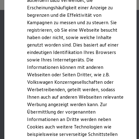
außerdem dazu verwendet, die
Hybridautos
Erscheinungshäufigkeit einer Anzeige zu
Marke und Erlebnis
begrenzen und die Effektivität von
Volkswagen R und R Experience
R-Modelle
Kampagnen zu messen und zu steuern. Sie
R Experience
registrieren, ob Sie eine Webseite besucht
Driving Experience
haben oder nicht, sowie welche Inhalte
Volkswagen entdecken
Werkbesichtigung
genutzt worden sind. Dies basiert auf einer
Factory visit
eindeutigen Identifikation Ihres Browsers
Lifestyle Shop
sowie Ihres Internetgeräts. Die
T-Roc Kollektion
Golf Kollektion
Informationen können mit anderen
ID. Kollektion
Webseiten oder Seiten Dritter, wie z.B.
Volkswagen Kollektion
Volkswagen Konzerngesellschaften oder
R-Kollektion
GTI Kollektion
Werbetreibenden, geteilt werden, sodass
Fußball Drop
Ihnen auch auf anderen Webseiten relevante
we drive football
Werbung angezeigt werden kann. Zur
#wedriveproud
Besitzer und Service
Übermittlung der vorgenannten
myVolkswagen
Informationen an Dritte werden neben
Software Updates
Cookies auch weitere Technologien wie
Service und Ersatzteile
Inspektion und HU/AU
beispielsweise serverseitige Schnittstellen
Reparaturen und Checks