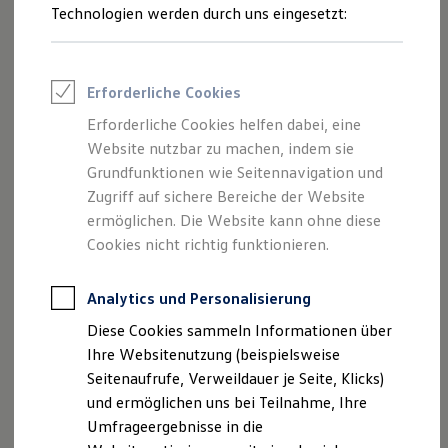
Reifenpakete
Technologien werden durch uns eingesetzt:
Leasing
Leasing-Angebote
Gebrauchtwagen Leasing
Junge Gebrauchtwagen-Leasing
Lassen Sie den Schlüssel in der Tasche – mit dem
Erforderliche Cookies
Elektroauto Leasing
optionalen Schließ- und Startsystem
„Keyless Access“
Kleinwagen-Leasing
Erforderliche Cookies helfen dabei, eine
Leasing ohne Anzahlung
öffnet sich Ihr
Golf
Variant
von selbst, sobald sich Ihre
Website nutzbar zu machen, indem sie
Finanzierung
Hand dem Türgriff nähert. Auch zum
Starten des
Autokredit mit Schlussrate
Grundfunktionen wie Seitennavigation und
Motors
reicht ein einfacher Knopfdruck.
Versicherungen und Garantien
Zugriff auf sichere Bereiche der Website
Kfz-Versicherung
ermöglichen. Die Website kann ohne diese
Restschuldversicherungen
Garantien
Cookies nicht richtig funktionieren.
Wartungsverträge
Geschäftskunden
Impressum
Nutzungsbedingungen
Professional Class bei Volkswagen
Analytics und Personalisierung
Datenschutzerklärungen
Cookie-Richtlinie
Großkunden
Diese Cookies sammeln Informationen über
Behörden
Lizenzhinweise Dritter
Direktkunden
Ihre Websitenutzung (beispielsweise
Angaben zum Digital Services Act (DSA)
EU Data Act
Sonderfahrzeuge
Seitenaufrufe, Verweildauer je Seite, Klicks)
Produktsicherheitsinformationen
Vertrag Widerrufen
Anpfiff zum Gewinn
und ermöglichen uns bei Teilnahme, Ihre
Elektromobilität
Elektroautos
Umfrageergebnisse in die
ID. Tutorials