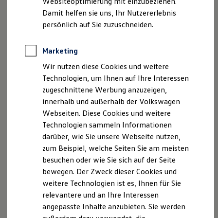
Websiteoptimierung mit einzubeziehen.
Elektrofahrzeugkonzepte
Disclaimer von Volkswagen AG
Damit helfen sie uns, Ihr Nutzererlebnis
ID. EVERY1
Die in dieser Darstellung gezeigten Fahrzeuge und
Reichweite
persönlich auf Sie zuzuschneiden.
Reichweite der ID. Modelle
Ausstattungen können in einzelnen Details vom aktuellen
Reichweite im Winter
deutschen Lieferprogramm abweichen. Abgebildet sind
Rekuperation
Marketing
teilweise Sonderausstattungen der Fahrzeuge gegen
Laden
Mehrpreis.
Wir nutzen diese Cookies und weitere
Laden unterwegs
Bitte beachten Sie auch unseren Konfigurator für eine
Laden Zuhause
Technologien, um Ihnen auf Ihre Interessen
Übersicht der aktuell verfügbaren Modelle und Ausstattungen.
Ladestationen finden
zugeschnittene Werbung anzuzeigen,
Ladezeitensimulator
Die angegebenen Verbrauchs- und Emissionswerte beziehen
innerhalb und außerhalb der Volkswagen
Batterie
sich nicht auf ein einzelnes Fahrzeug und sind nicht Bestandteil
Sicherheit
Webseiten. Diese Cookies und weitere
Garantie und Lebensdauer
des Angebots, sondern dienen allein Vergleichszwecken
Technologien sammeln Informationen
Nachhaltigkeit
zwischen den verschiedenen Fahrzeugtypen.
darüber, wie Sie unsere Webseite nutzen,
Technologie
Zusatzausstattungen und
Zubehör
(Anbauteile, Reifenformat
Kosten und Kauf
zum Beispiel, welche Seiten Sie am meisten
usw.) können relevante Fahrzeugparameter, wie
z. B.
Gewicht,
Verbrauchskosten
besuchen oder wie Sie sich auf der Seite
Rollwiderstand und Aerodynamik verändern und neben
Kaufoptionen
Witterungs- und Verkehrsbedingungen sowie dem
bewegen. Der Zweck dieser Cookies und
E-Auto-Förderung
Software und Konnektivität
individuellen Fahrverhalten den Kraftstoffverbrauch, den
weitere Technologien ist es, Ihnen für Sie
Die ID. Software 6
Stromverbrauch, die CO₂-Emissionen und die
relevantere und an Ihre Interessen
ID. Software Versionen und Updates
Fahrleistungswerte eines Fahrzeugs beeinflussen.
angepasste Inhalte anzubieten. Sie werden
Digitale Extras
Schnittstellen zu Ihrem ID.