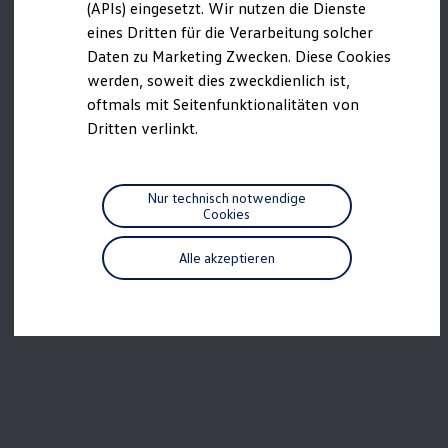
(APIs) eingesetzt. Wir nutzen die Dienste
Motorenöl und Flüssigkeiten
eines Dritten für die Verarbeitung solcher
Räder und Reifen
Pannen- und Unfallhilfe
Daten zu Marketing Zwecken. Diese Cookies
Economy Service
werden, soweit dies zweckdienlich ist,
Volkswagen Teile
oftmals mit Seitenfunktionalitäten von
Zubehör
Modellspezifisches Zubehör
Dritten verlinkt.
Schutz und Pflege
Transport
Entertainment und Elektronik
Individualisieren
Nur technisch notwendige
Wallbox und Ladekabel
Cookies
Digitale Extras
Dienste für Ihr Modell finden
Alle akzeptieren
Volkswagen Apps, Login und Shop
Handy und Fahrzeug verbinden
Updates für Software, Karten und Radio
Über Ihr Auto
Vorgängermodelle
Kundeninformationen
Volkswagen Kundenbetreuung
Warn- und Kontrollleuchten
Assistenzsysteme
Digitale Betriebsanleitung
Live Beratung