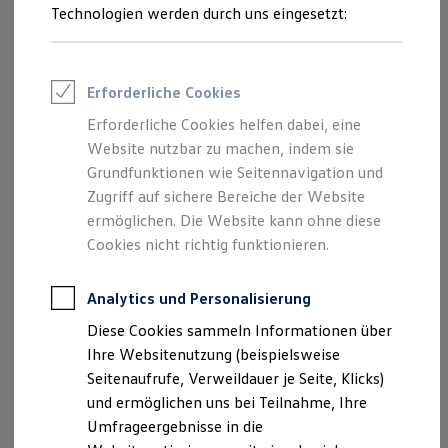
Reifenpakete
Technologien werden durch uns eingesetzt:
Leasing
Spurhalteassist „Lane Assist“
Leasing-Angebote
Gebrauchtwagen Leasing
Emergency Assist
Junge Gebrauchtwagen-Leasing
Erforderliche Cookies
Elektroauto Leasing
Sollten Sie während der Fahrt aufgrund einer
Kleinwagen-Leasing
Erforderliche Cookies helfen dabei, eine
Beeinträchtigung oder Notlage nicht mehr in der Lage sein,
Leasing ohne Anzahlung
Website nutzbar zu machen, indem sie
das Fahrzeug zu steuern, kann der Emergency Assist diese
Finanzierung
Autokredit mit Schlussrate
Grundfunktionen wie Seitennavigation und
Situation erkennen. Das System versucht zunächst, Sie zu
Versicherungen und Garantien
Zugriff auf sichere Bereiche der Website
reaktivieren. Falls dies nicht erfolgreich ist, übernimmt es
Kfz-Versicherung
ermöglichen. Die Website kann ohne diese
die Fahrzeugsteuerung und bringt Ihr Fahrzeug zum Stehen,
Restschuldversicherungen
Garantien
Cookies nicht richtig funktionieren.
um potenzielle Unfälle zu vermeiden oder deren Schwere zu
Wartungsverträge
mindern. Sofern Sie sich auf einer Autobahn befinden, kann
Geschäftskunden
der Emergency Assist durch einen automatischen
Professional Class bei Volkswagen
Analytics und Personalisierung
Großkunden
Fahrstreifenwechsel Ihr Fahrzeug bis auf den Seitenstreifen
Diese Cookies sammeln Informationen über
Behörden
1
2
steuern und dort zum Stehen bringen.
Direktkunden
Ihre Websitenutzung (beispielsweise
Sonderfahrzeuge
Seitenaufrufe, Verweildauer je Seite, Klicks)
Anpfiff zum Gewinn
und ermöglichen uns bei Teilnahme, Ihre
Elektromobilität
Elektroautos
Umfrageergebnisse in die
ID. Tutorials