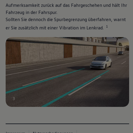
Aufmerksamkeit zurück auf das Fahrgeschehen und hält Ihr
Magazin
Lifestyle
Fahrzeug in der Fahrspur.
Transport
Sollten Sie dennoch die Spurbegrenzung überfahren, warnt
Familie
Elektromobilität
1
er Sie zusätzlich mit einer Vibration im Lenkrad.
Volkswagen R
Pannen- und Unfallhilfe
Volkswagen Kundenbetreuung
3