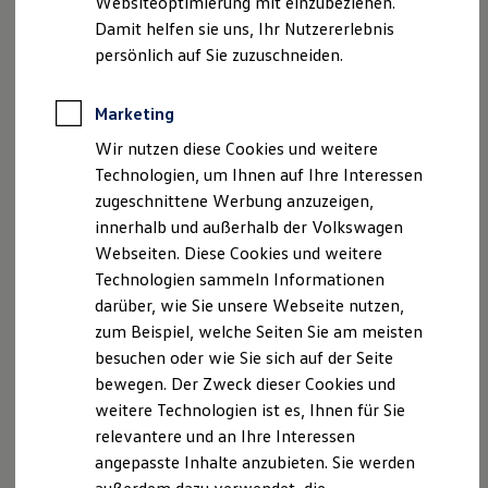
Websiteoptimierung mit einzubeziehen.
Elektrofahrzeugkonzepte
Damit helfen sie uns, Ihr Nutzererlebnis
ID. EVERY1
Reichweite
persönlich auf Sie zuzuschneiden.
Reichweite der ID. Modelle
Reichweite im Winter
Rekuperation
Marketing
Laden
Wir nutzen diese Cookies und weitere
Laden unterwegs
3
Laden Zuhause
Technologien, um Ihnen auf Ihre Interessen
Ladestationen finden
zugeschnittene Werbung anzuzeigen,
Ladezeitensimulator
Front Assist
innerhalb und außerhalb der Volkswagen
Batterie
Sicherheit
Webseiten. Diese Cookies und weitere
Der Notbremsassistent „Front Assist“ mit Fußgänger- und
Garantie und Lebensdauer
Technologien sammeln Informationen
Radfahrererkennung kann Sie vor potenziellen Unfällen mit
Nachhaltigkeit
darüber, wie Sie unsere Webseite nutzen,
Fußgängern, Radfahrern und anderen Fahrzeugen warnen
Technologie
Kosten und Kauf
zum Beispiel, welche Seiten Sie am meisten
1
und falls erforderlich, automatisch für Sie notbremsen.
Verbrauchskosten
besuchen oder wie Sie sich auf der Seite
Kaufoptionen
bewegen. Der Zweck dieser Cookies und
E-Auto-Förderung
Auch in Abbiege- und Ausweichsituationen kann Sie der
Software und Konnektivität
weitere Technologien ist es, Ihnen für Sie
Front Assist unterstützen und einen drohenden Unfall
Die ID. Software 6
relevantere und an Ihre Interessen
1
verhindern.
ID. Software Versionen und Updates
angepasste Inhalte anzubieten. Sie werden
Digitale Extras
Schnittstellen zu Ihrem ID.