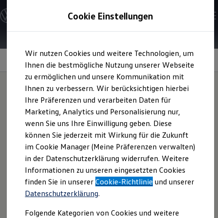
Modelle und Konfigurator
Cookie Einstellungen
Konfigurator
Modelle vergleichen
Konfiguration laden
Zum
Zum
Autosuche
Wir nutzen Cookies und weitere Technologien, um
Hauptinhalt
Footer
Elektroautos
Assistenzsyteme für mehr Sicherheit
springen
springen
Ihnen die bestmögliche Nutzung unserer Webseite
ENERGY Sondermodelle
Nutzfahrzeuge
zu ermöglichen und unsere Kommunikation mit
SUV und CUV
Ihnen zu verbessern. Wir berücksichtigen hierbei
Familienautos
Ihre Präferenzen und verarbeiten Daten für
Kombis
Assistenzsysteme für
Kompaktwagen
Marketing, Analytics und Personalisierung nur,
Sportwagen
wenn Sie uns Ihre Einwilligung geben. Diese
Schnell verfügbare Fahrzeuge
mehr Sicherheit
im
Angebote und Produkte
können Sie jederzeit mit Wirkung für die Zukunft
Aktuelle Angebote
im Cookie Manager (Meine Präferenzen verwalten)
Überblick:
E-Auto-Förderung
in der Datenschutzerklärung widerrufen. Weitere
Volkswagen Marktplatz
Informationen zu unseren eingesetzten Cookies
Die ENERGY Sondermodelle
Junge Gebrauchtwagen und Gebrauchtwagen
finden Sie in unserer
Cookie-Richtlinie
und unserer
Emergency Assist
Volkswagen Zertifizierte Gebrauchtwagen
Datenschutzerklärung
.
Elektromobilität bei Gebrauchtwagen
Notbremsassistent „Front Assist“
Zubehör- und Serviceangebote
Folgende Kategorien von Cookies und weitere
Saisonangebote
Ausstiegswarnung