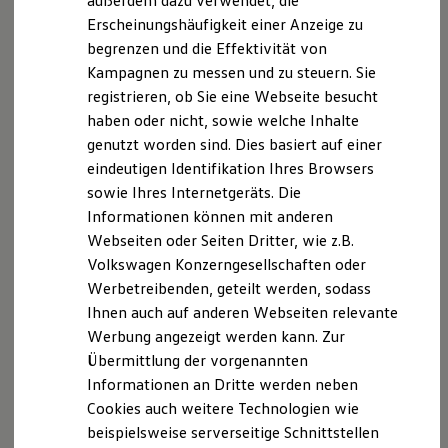
außerdem dazu verwendet, die
Zusätzlich unterstützt Sie der Kreuzungsassistent an
Hybridautos
Erscheinungshäufigkeit einer Anzeige zu
unübersichtlichen Ausfahrten oder schwer einsehbaren
Marke und Erlebnis
begrenzen und die Effektivität von
Volkswagen R und R Experience
Kreuzungen – ebenfalls durch visuelle und akustische
R-Modelle
Kampagnen zu messen und zu steuern. Sie
1
Warnsignale oder ggf. einer Notbremsung.
R Experience
registrieren, ob Sie eine Webseite besucht
Driving Experience
haben oder nicht, sowie welche Inhalte
Volkswagen entdecken
Werkbesichtigung
genutzt worden sind. Dies basiert auf einer
Factory visit
eindeutigen Identifikation Ihres Browsers
Lifestyle Shop
sowie Ihres Internetgeräts. Die
T-Roc Kollektion
Golf Kollektion
Informationen können mit anderen
ID. Kollektion
Webseiten oder Seiten Dritter, wie z.B.
Volkswagen Kollektion
Volkswagen Konzerngesellschaften oder
R-Kollektion
GTI Kollektion
Werbetreibenden, geteilt werden, sodass
Fußball Drop
Ihnen auch auf anderen Webseiten relevante
3
we drive football
Werbung angezeigt werden kann. Zur
#wedriveproud
Besitzer und Service
Übermittlung der vorgenannten
myVolkswagen
Ausstiegswarnung
Informationen an Dritte werden neben
Software Updates
Cookies auch weitere Technologien wie
Service und Ersatzteile
Die Ausstiegswarnung hilft Ihnen, gefährliche Situationen
Inspektion und HU/AU
beispielsweise serverseitige Schnittstellen
beim Verlassen Ihres Fahrzeugs zu vermeiden: Sie kann
Reparaturen und Checks