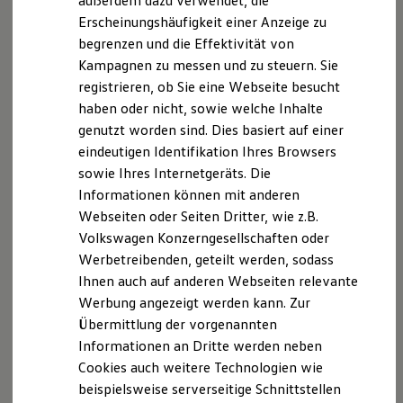
außerdem dazu verwendet, die
Klimaanlage „Climatronic“, Außenspiegel elektrisch einstell-,
Hybridautos
Erscheinungshäufigkeit einer Anzeige zu
Marke und Erlebnis
anklapp-, beheizbar, Umfeldbeleuchtung mit
begrenzen und die Effektivität von
Volkswagen R und R Experience
Lichtprojektion und vielem mehr.
R-Modelle
Kampagnen zu messen und zu steuern. Sie
R Experience
registrieren, ob Sie eine Webseite besucht
Golf
Variant
Life
Driving Experience
haben oder nicht, sowie welche Inhalte
Volkswagen entdecken
Werkbesichtigung
genutzt worden sind. Dies basiert auf einer
Mit 16-Zoll-Leichtmetallrädern „Norfolk“, automatische
Factory visit
eindeutigen Identifikation Ihres Browsers
Distanzregelung ACC, Rückfahrkamera „Rear View“,
Lifestyle Shop
sowie Ihres Internetgeräts. Die
T-Roc Kollektion
Komfortsitzen inkl. Lendenwirbelstütze, Mittelarmlehne,
Golf Kollektion
Informationen können mit anderen
Telefonschnittstelle „Comfort“ mit induktiver Ladefunktion
ID. Kollektion
Webseiten oder Seiten Dritter, wie z.B.
und vielem mehr.
Volkswagen Kollektion
Volkswagen Konzerngesellschaften oder
R-Kollektion
GTI Kollektion
Werbetreibenden, geteilt werden, sodass
Golf
Variant
Style
Fußball Drop
Ihnen auch auf anderen Webseiten relevante
we drive football
Werbung angezeigt werden kann. Zur
#wedriveproud
Mit 17-Zoll-Leichtmetallrädern „Nottingham“,
Besitzer und Service
Übermittlung der vorgenannten
Fahrprofilauswahl, LED-Plus-Scheinwerfern, 30-farbiger
myVolkswagen
Informationen an Dritte werden neben
Ambientebeleuchtung, ergoActive-Sitzen, Mittelbahnen der
Software Updates
Cookies auch weitere Technologien wie
Service und Ersatzteile
Vorder- und der äußeren Rücksitze in Mikrovlies „ArtVelours
Inspektion und HU/AU
beispielsweise serverseitige Schnittstellen
Eco“, Klimaanlage „Air Care Climatronic“ mit 3-Zonen-
Reparaturen und Checks