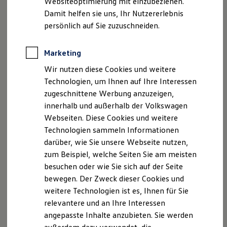
Websiteoptimierung mit einzubeziehen.
Elektrofahrzeugkonzepte
Damit helfen sie uns, Ihr Nutzererlebnis
ID. EVERY1
Reichweite
persönlich auf Sie zuzuschneiden.
Reichweite der ID. Modelle
Reichweite im Winter
Rekuperation
Marketing
Laden
Wir nutzen diese Cookies und weitere
Laden unterwegs
Laden Zuhause
Technologien, um Ihnen auf Ihre Interessen
, 1 von 3
, 2 von 3
, 3 von 3
Ladestationen finden
zugeschnittene Werbung anzuzeigen,
Ladezeitensimulator
innerhalb und außerhalb der Volkswagen
Batterie
Sicherheit
Webseiten. Diese Cookies und weitere
Den
Golf
Variant
gibt es in vier Ausstattungslinien:
Garantie und Lebensdauer
Technologien sammeln Informationen
Nachhaltigkeit
darüber, wie Sie unsere Webseite nutzen,
Technologie
Golf
Variant
Trend
Kosten und Kauf
zum Beispiel, welche Seiten Sie am meisten
Verbrauchskosten
besuchen oder wie Sie sich auf der Seite
Kaufoptionen
Mit LED-Scheinwerfern mit Tagfahrlicht, schwarzer
bewegen. Der Zweck dieser Cookies und
E-Auto-Förderung
Dachreling, Spurhalteassistent „Lane Assist“,
Software und Konnektivität
weitere Technologien ist es, Ihnen für Sie
Spurwechselassistent „Side Assist“, Notbremsassistent
Die ID. Software 6
relevantere und an Ihre Interessen
ID. Software Versionen und Updates
„Front Assist“ mit Fußgänger- und Radfahrererkennung,
angepasste Inhalte anzubieten. Sie werden
Digitale Extras
Einparkhilfe, Digital Cockpit Pro, Multifunktionslenkrad,
Schnittstellen zu Ihrem ID.