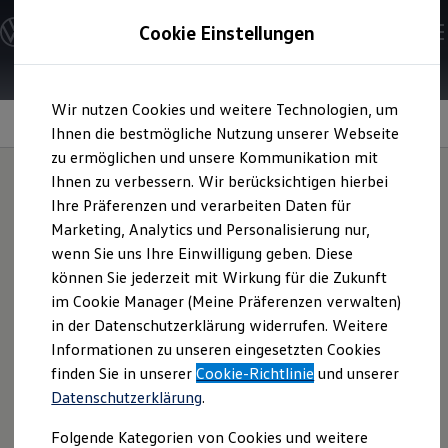
Modelle und Konfigurator
Cookie Einstellungen
Konfigurator
Modelle vergleichen
Konfiguration laden
Zum
Zum
Autosuche
Wir nutzen Cookies und weitere Technologien, um
Hauptinhalt
Footer
Elektroautos
Ausstattungslinien
springen
springen
Ihnen die bestmögliche Nutzung unserer Webseite
ENERGY Sondermodelle
Nutzfahrzeuge
zu ermöglichen und unsere Kommunikation mit
SUV und CUV
Ihnen zu verbessern. Wir berücksichtigen hierbei
Familienautos
Ihre Präferenzen und verarbeiten Daten für
Kombis
Ein
Golf
Variant
. Viele
Kompaktwagen
Marketing, Analytics und Personalisierung nur,
Sportwagen
wenn Sie uns Ihre Einwilligung geben. Diese
Schnell verfügbare Fahrzeuge
Varianten.
Angebote und Produkte
können Sie jederzeit mit Wirkung für die Zukunft
Aktuelle Angebote
im Cookie Manager (Meine Präferenzen verwalten)
E-Auto-Förderung
in der Datenschutzerklärung widerrufen. Weitere
Die
Golf
Variant
Ausstattungslinien im Überblick
Volkswagen Marktplatz
Informationen zu unseren eingesetzten Cookies
Die ENERGY Sondermodelle
Junge Gebrauchtwagen und Gebrauchtwagen
finden Sie in unserer
Cookie-Richtlinie
und unserer
Entdecken Sie, was die
Golf
Variant
Ausstattungslinien
Volkswagen Zertifizierte Gebrauchtwagen
Datenschutzerklärung
.
auszeichnet und finden Sie Ihren persönlichen Favoriten.
Elektromobilität bei Gebrauchtwagen
Zubehör- und Serviceangebote
Folgende Kategorien von Cookies und weitere
Saisonangebote