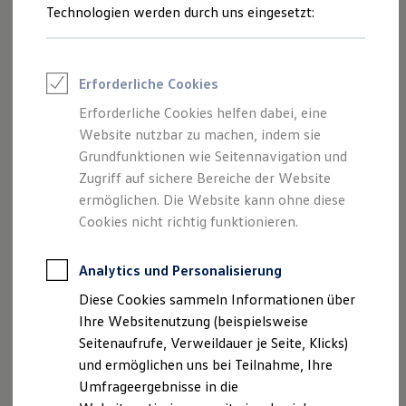
Reifenpakete
Technologien werden durch uns eingesetzt:
Leasing
Leasing-Angebote
Gebrauchtwagen Leasing
Junge Gebrauchtwagen-Leasing
Erforderliche Cookies
Elektroauto Leasing
Kleinwagen-Leasing
Erforderliche Cookies helfen dabei, eine
Leasing ohne Anzahlung
Website nutzbar zu machen, indem sie
Finanzierung
Autokredit mit Schlussrate
Grundfunktionen wie Seitennavigation und
Versicherungen und Garantien
Zugriff auf sichere Bereiche der Website
Kfz-Versicherung
ermöglichen. Die Website kann ohne diese
Restschuldversicherungen
Garantien
Cookies nicht richtig funktionieren.
Wartungsverträge
Geschäftskunden
Professional Class bei Volkswagen
Analytics und Personalisierung
Großkunden
Diese Cookies sammeln Informationen über
Behörden
Direktkunden
Ihre Websitenutzung (beispielsweise
Sonderfahrzeuge
Seitenaufrufe, Verweildauer je Seite, Klicks)
Anpfiff zum Gewinn
und ermöglichen uns bei Teilnahme, Ihre
Elektromobilität
Elektroautos
Umfrageergebnisse in die
ID. Tutorials