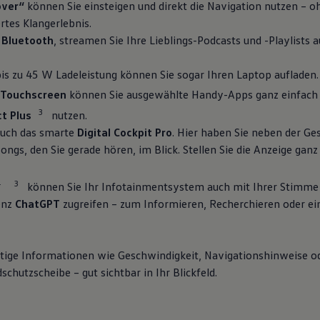
over“
können Sie einsteigen und direkt die Navigation nutzen –
rtes Klangerlebnis.
a
Bluetooth
, streamen Sie Ihre Lieblings-Podcasts und -Playlists
is zu 45 W Ladeleistung können Sie sogar Ihren Laptop aufladen.
 Touchscreen
können Sie ausgewählte Handy-Apps ganz einfach
3
ct
Plus
nutzen.
auch das smarte
Digital Cockpit Pro
. Hier haben Sie neben der Ge
ongs, den Sie gerade hören, im Blick. Stellen Sie die Anzeige ga
4
3
können Sie Ihr Infotainmentsystem auch mit Ihrer Stimme 
genz
ChatGPT
zugreifen – zum Informieren, Recherchieren oder ein
htige Informationen wie Geschwindigkeit, Navigationshinweise o
hutzscheibe – gut sichtbar in Ihr Blickfeld.