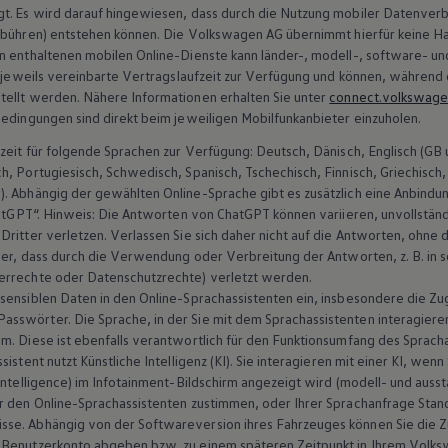
gt. Es wird darauf hingewiesen, dass durch die Nutzung mobiler Datenver
ebühren) entstehen können. Die
Volkswagen
AG übernimmt hierfür keine Ha
n enthaltenen mobilen Online-Dienste kann länder-, modell-, software- un
e jeweils vereinbarte Vertragslaufzeit zur Verfügung und können, während d
tellt werden. Nähere Informationen erhalten Sie unter
connect.volkswag
bedingungen sind direkt beim jeweiligen Mobilfunkanbieter einzuholen.
zeit für folgende Sprachen zur Verfügung: Deutsch, Dänisch, Englisch (GB un
, Portugiesisch, Schwedisch, Spanisch, Tschechisch, Finnisch, Griechisch, 
). Abhängig der gewählten Online-Sprache gibt es zusätzlich eine Anbind
hatGPT“. Hinweis: Die Antworten von ChatGPT können variieren, unvollständ
Dritter verletzen. Verlassen Sie sich daher nicht auf die Antworten, ohne
icher, dass durch die Verwendung oder Verbreitung der Antworten,
z. B.
in 
errechte oder Datenschutzrechte) verletzt werden.
sensiblen Daten in den Online-Sprachassistenten ein, insbesondere die Zu
sswörter. Die Sprache, in der Sie mit dem Sprachassistenten interagiere
m. Diese ist ebenfalls verantwortlich für den Funktionsumfang des Sprachas
sistent nutzt Künstliche Intelligenz (KI). Sie interagieren mit einer KI, w
 Intelligence) im Infotainment-Bildschirm angezeigt wird (modell- und aus
r den Online-Sprachassistenten zustimmen, oder Ihrer Sprachanfrage Stand
se. Abhängig von der Softwareversion ihres Fahrzeuges können Sie die 
 Benutzerkonto abgeben bzw. zu einem späteren Zeitpunkt in Ihrem
Volks