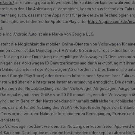
de/auto/
in Erfahrung gebracht werden. Die Funktionen können während der 
tellt werden. Um Ablenkung zu vermeiden, lassen sich während der Fahrt nu
mmenhang auch, dass manche Apps nicht für jede der zwei Technologien a
n Smartphones finden Sie für Apple
CarPlay
unter
https://apple.com/de/ios
o/
.
le Inc.
Android
Auto ist eine Marke von Google LLC.
teht die Möglichkeit die mobilen Online-Dienste von
Volkswagen
für ein
men davon ist das Dienstepaket VW Safe & Secure, für das aktuell keine ini
e Nutzung ist die Einrichtung eines gültigen
Volkswagen
ID Benutzerkonto
Anlegen des
Volkswagen
ID Benutzerkontos und der Verknüpfung mit Ihrem 
 Online-Dienste mit der
Volkswagen
AG erforderlich. Dies kann online unt
 und Google Play Store) oder direkt im Infotainment-System Ihres Fahrze
ste wird über eine integrierte Internetverbindung ermöglicht. Die damit
im Rahmen der Netzabdeckung von der
Volkswagen
AG getragen. Ausgeno
 Datenpaket, mit einer Größe von 20 GB monatlich, von der
Volkswagen
AG
wird und im Bereich der Netzabdeckung innerhalb zahlreicher europäische
men, das
z. B.
für die Nutzung des WLAN-Hotspots oder Apps von Drittanb
c“ erworben werden. Nähere Informationen zu Bedingungen, Preisen und u
kanbieters.
App
Volkswagen
bedient werden. Zur Nutzung der kostenfreien App wird e
M-Karte mit Datenoption mit einem bestehenden oder separat abzuschlie