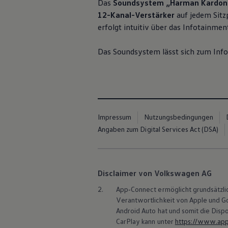
Das
Soundsystem „Harman Kardon
Motorenöl und Flüssigkeiten
12-Kanal-Verstärker
auf jedem Sitz
Räder und Reifen
Pannen- und Unfallhilfe
erfolgt intuitiv über das Infotainme
Economy Service
Volkswagen Teile
Das Soundsystem lässt sich zum Inf
Zubehör
Modellspezifisches Zubehör
Schutz und Pflege
Transport
Entertainment und Elektronik
Individualisieren
Wallbox und Ladekabel
Digitale Extras
Impressum
Nutzungsbedingungen
Dienste für Ihr Modell finden
Angaben zum Digital Services Act (DSA)
Volkswagen Apps, Login und Shop
Handy und Fahrzeug verbinden
Updates für Software, Karten und Radio
Über Ihr Auto
Vorgängermodelle
Disclaimer von Volkswagen AG
Kundeninformationen
2.
App‑Connect
ermöglicht grundsätzli
Volkswagen Kundenbetreuung
Warn- und Kontrollleuchten
Verantwortlichkeit von Apple und 
Assistenzsysteme
Android
Auto hat und somit die Dispo
Digitale Betriebsanleitung
CarPlay
kann unter
https://www.appl
Live Beratung