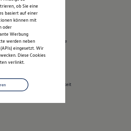
ten. Serienmäßig mit:
rieren, ob Sie eine
s basiert auf einer
ationen können mit
n oder
bnis und lässt sich um nützliche
evante Werbung
itte werden neben
 aus dem Internet und genießen Sie
(APIs) eingesetzt. Wir
 Zwecken. Diese Cookies
ten verlinkt.
)
großen Touchscree
n bedienen.
hr als die aktuelle Geschwindigkeit
eren
:
z. B.
die Navigationskarte in