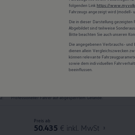
folgenden Link
https://www.myvolk
Fahrzeugs angezeigt wird (modell- 
Die in dieser Darstellung gezeigte
Abgebildet sind teilweise Sonderau
Bitte beachten Sie auch unseren Kon
Die angegebenen Verbrauchs- und Emi
dienen allein Vergleichszwecken z
können relevante Fahrzeugparamete
sowie dem individuellen Fahrverhal
beeinflussen.
Der
Golf
GTI
Clubspor
1.
Golf
GTI
Clubsport:
Energieverbrauch kombiniert: 7,5 - 7,3 l/100km
2.
Professioneller Fahrer auf abgesperrtem Gelände.
Preis ab
50.435
€ inkl. MwSt
3