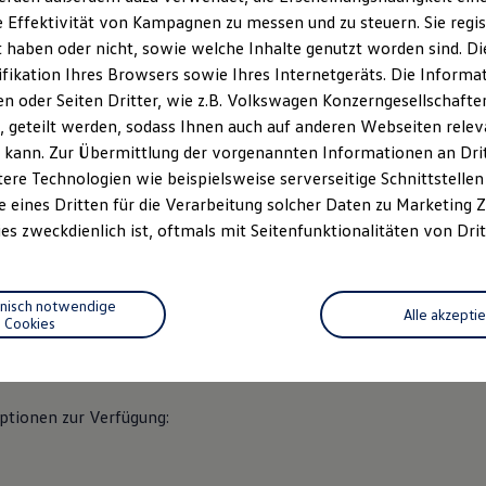
rwegs gut informiert, zielsicher navigiert und bestens unterhal
 Effektivität von Kampagnen zu messen und zu steuern. Sie regist
haben oder nicht, sowie welche Inhalte genutzt worden sind. Die
over“
ifikation Ihres Browsers sowie Ihres Internetgeräts. Die Inform
 oder Seiten Dritter, wie z.B. Volkswagen Konzerngesellschafte
en mit Lautsprechern vorne und hinten ein verbessertes Klangerle
 geteilt werden, sodass Ihnen auch auf anderen Webseiten rel
itern.
a
 kann. Zur Übermittlung der vorgenannten Informationen an Dr
Bluetooth
, streamen Sie Ihre Lieblings-Podcasts und -Playlists
ere Technologien wie beispielsweise serverseitige Schnittstellen 
e eines Dritten für die Verarbeitung solcher Daten zu Marketing
is zu 45 W Ladeleistung können Sie sogar Ihren Laptop aufladen.
es zweckdienlich ist, oftmals mit Seitenfunktionalitäten von Drit
2
 ganz einfach über
App‑Connect
mit dem 32,7 cm (12,9 Zoll
hnisch notwendige
n auf einem hochauflösenden 26 cm (10,2 Zoll) großen Display me
Alle akzepti
Cookies
und Sie entscheiden, welche Informationen Ihnen noch wichtig sind
ptionen zur Verfügung: