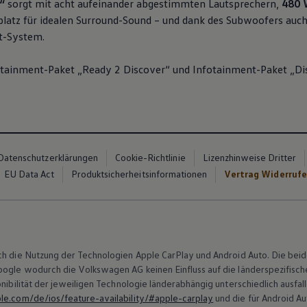
“
sorgt mit acht aufeinander abgestimmten Lautsprechern,
480 
platz für idealen Surround-Sound – und dank des Subwoofers auch
nt-System.
otainment-Paket „Ready 2 Discover“ und Infotainment-Paket „Di
Datenschutzerklärungen
Cookie-Richtlinie
Lizenzhinweise Dritter
EU Data Act
Produktsicherheitsinformationen
Vertrag Widerruf
ch die Nutzung der Technologien Apple
CarPlay
und
Android
Auto. Die beid
Google wodurch die
Volkswagen
AG keinen Einfluss auf die länderspezifisc
nibilität der jeweiligen Technologie länderabhängig unterschiedlich ausfal
e.com/de/ios/feature-availability/#apple-carplay
und die für
Android
Au