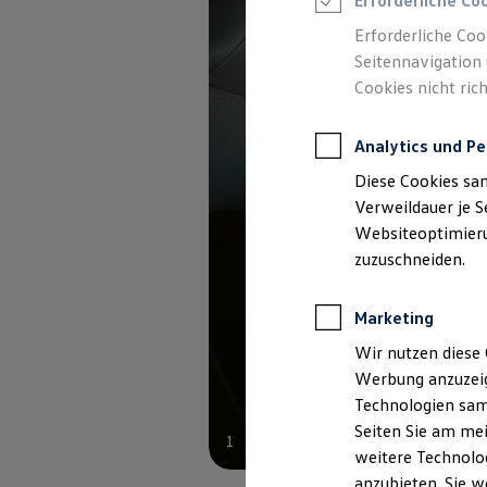
Erforderliche Co
Reifenpakete
Leasing
Erforderliche Coo
Leasing-Angebote
Seitennavigation 
Gebrauchtwagen Leasing
Cookies nicht rich
Junge Gebrauchtwagen-Leasing
Elektroauto Leasing
Kleinwagen-Leasing
Analytics und Pe
Leasing ohne Anzahlung
Finanzierung
Diese Cookies sa
Autokredit mit Schlussrate
Versicherungen und Garantien
Verweildauer je S
Kfz-Versicherung
Websiteoptimierun
Restschuldversicherungen
zuzuschneiden.
Garantien
Wartungsverträge
Geschäftskunden
Marketing
Professional Class bei Volkswagen
Großkunden
Wir nutzen diese 
Behörden
Werbung anzuzeig
Direktkunden
Sonderfahrzeuge
Technologien sam
Anpfiff zum Gewinn
Seiten Sie am mei
Elektromobilität
1
weitere Technolog
Elektroautos
ID. Tutorials
anzubieten. Sie w