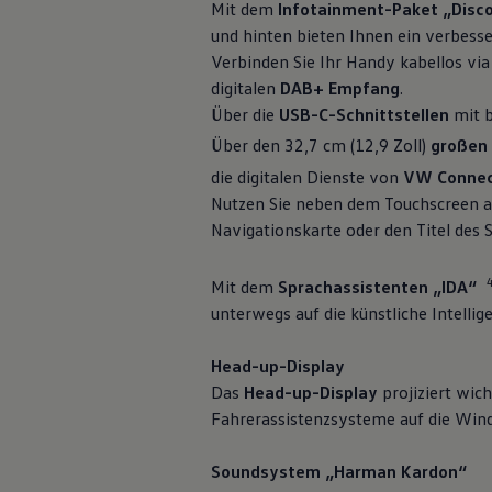
Mit dem
Infotainment-Paket „Disc
Hybridautos
Marke und Erlebnis
und hinten bieten Ihnen ein verbesse
Volkswagen R und R Experience
Verbinden Sie Ihr Handy kabellos vi
R-Modelle
digitalen
DAB+ Empfang
.
R Experience
Driving Experience
Über die
USB-C-Schnittstellen
mit b
Volkswagen entdecken
Über den 32,7 cm (12,9 Zoll)
großen
Werkbesichtigung
Factory visit
die digitalen Dienste von
VW
Conne
Lifestyle Shop
Nutzen Sie neben dem Touchscreen 
T-Roc Kollektion
Navigationskarte oder den Titel des S
Golf Kollektion
ID. Kollektion
Volkswagen Kollektion
Mit dem
Sprachassistenten „IDA“
R-Kollektion
GTI Kollektion
unterwegs auf die künstliche Intelli
Fußball Drop
we drive football
Head-up-Display
#wedriveproud
Besitzer und Service
Das
Head-up-Display
projiziert wic
myVolkswagen
Fahrerassistenzsysteme auf die Windsc
Software Updates
Service und Ersatzteile
Inspektion und HU/AU
Soundsystem „Harman Kardon“
Reparaturen und Checks