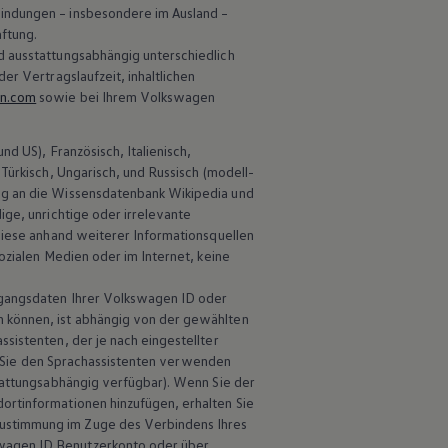
bindungen – insbesondere im Ausland –
ftung.
d ausstattungsabhängig unterschiedlich
er Vertragslaufzeit, inhaltlichen
en.com
sowie bei Ihrem
Volkswagen
d US), Französisch, Italienisch,
Türkisch, Ungarisch, und Russisch (modell-
ung an die Wissensdatenbank Wikipedia und
ige, unrichtige oder irrelevante
 diese anhand weiterer Informationsquellen
sozialen Medien oder im Internet, keine
gangsdaten Ihrer
Volkswagen
ID oder
n können, ist abhängig von der gewählten
sistenten, der je nach eingestellter
enn Sie den Sprachassistenten verwenden
stattungsabhängig verfügbar). Wenn Sie der
ortinformationen hinzufügen, erhalten Sie
Zustimmung im Zuge des Verbindens Ihres
wagen
ID Benutzerkonto oder über