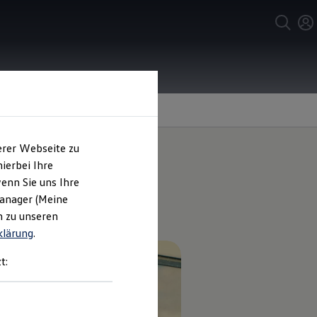
erer Webseite zu
ierbei Ihre
enn Sie uns Ihre
r.
Manager (Meine
n zu unseren
klärung
.
t: