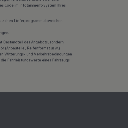
ines Code im Infotainment-System Ihres
 deutschen Lieferprogramm abweichen.
ungen.
ht Bestandteil des Angebots, sondern
hör
(Anbauteile, Reifenformat usw.)
en Witterungs- und Verkehrsbedingungen
 die Fahrleistungswerte eines Fahrzeugs
ekt verfügbare Fahrzeuge finden
Jetzt konfigurieren