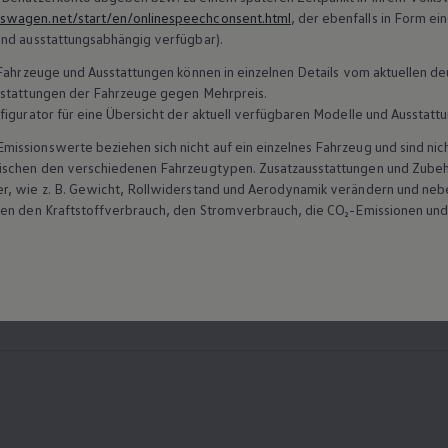
swagen.net/start/en/onlinespeechconsent.html
, der ebenfalls in Form e
und ausstattungsabhängig verfügbar).
n Fahrzeuge und Ausstattungen können in einzelnen Details vom aktuellen
sstattungen der Fahrzeuge gegen Mehrpreis.
figurator für eine Übersicht der aktuell verfügbaren Modelle und Ausstatt
ssionswerte beziehen sich nicht auf ein einzelnes Fahrzeug und sind nic
wischen den verschiedenen Fahrzeugtypen. Zusatzausstattungen und
Zube
r, wie
z. B.
Gewicht, Rollwiderstand und Aerodynamik verändern und neb
ten den Kraftstoffverbrauch, den Stromverbrauch, die CO₂-Emissionen und
t
Dir
; CO₂-Emission kombiniert: 171 - 167 g/km; CO₂-Klasse(n): F.