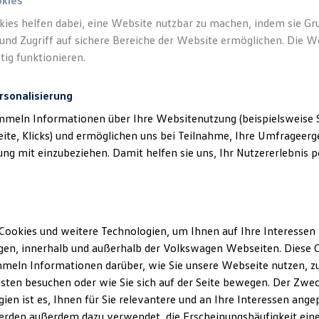
okies
kies helfen dabei, eine Website nutzbar zu machen, indem sie G
und Zugriff auf sichere Bereiche der Website ermöglichen. Die W
tig funktionieren.
rsonalisierung
mmeln Informationen über Ihre Websitenutzung (beispielsweise S
eite, Klicks) und ermöglichen uns bei Teilnahme, Ihre Umfrageerge
g mit einzubeziehen. Damit helfen sie uns, Ihr Nutzererlebnis pe
Cookies und weitere Technologien, um Ihnen auf Ihre Interessen
en, innerhalb und außerhalb der Volkswagen Webseiten. Diese C
meln Informationen darüber, wie Sie unsere Webseite nutzen, zu
sten besuchen oder wie Sie sich auf der Seite bewegen. Der Zwec
ien ist es, Ihnen für Sie relevantere und an Ihre Interessen ange
erden außerdem dazu verwendet, die Erscheinungshäufigkeit eine