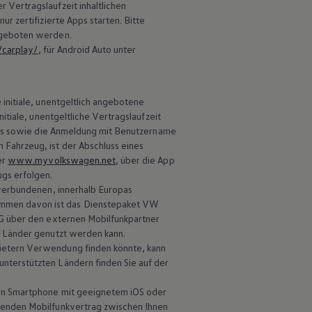
Vertragslaufzeit inhaltlichen
r zertifizierte Apps starten. Bitte
ngeboten werden.
/carplay/
, für
Android
Auto unter
e initiale, unentgeltlich angebotene
tiale, unentgeltliche Vertragslaufzeit
s sowie die Anmeldung mit Benutzername
Fahrzeug, ist der Abschluss eines
er
www.myvolkswagen.net
, über die App
ugs erfolgen.
 verbundenen, innerhalb Europas
mmen davon ist das Dienstepaket VW
 über den externen Mobilfunkpartner
r Länder genutzt werden kann.
ietern Verwendung finden könnte, kann
nterstützten Ländern finden Sie auf der
in Smartphone mit geeignetem iOS oder
ßenden Mobilfunkvertrag zwischen Ihnen