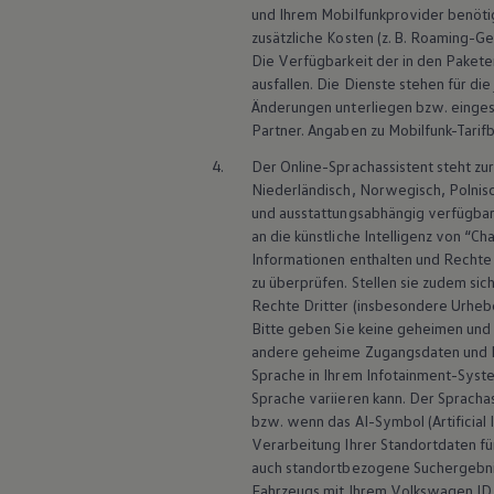
und Ihrem Mobilfunkprovider benöti
zusätzliche Kosten (z. B. Roaming-G
Die Verfügbarkeit der in den Pakete
ausfallen. Die Dienste stehen für di
Änderungen unterliegen bzw. einges
Partner. Angaben zu Mobilfunk-Tarif
4.
Der Online-Sprachassistent steht zur
Niederländisch, Norwegisch, Polnisch
und ausstattungsabhängig verfügbar
an die künstliche Intelligenz von “C
Informationen enthalten und Rechte 
zu überprüfen. Stellen sie zudem s
Rechte Dritter (insbesondere Urheb
Bitte geben Sie keine geheimen und 
andere geheime Zugangsdaten und Pa
Sprache in Ihrem Infotainment-Syste
Sprache variieren kann. Der Sprachas
bzw. wenn das AI-Symbol (Artificial
Verarbeitung Ihrer Standortdaten fü
auch standortbezogene Suchergebnis
Fahrzeugs mit Ihrem
Volkswagen
ID