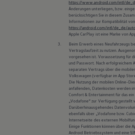
https://www.android.com/intl/de_
Magazin
Änderungen unterliegen, bzw. einges
Lifestyle
berücksichtigen Sie in diesem Zusa
Transport
Familie
Informationen zur Kompatibilität vo
Elektromobilität
https://android.com/intl/de_de/aut
Volkswagen R
Apple
CarPlay
ist eine Marke von App
Pannen- und Unfallhilfe
Volkswagen Kundenbetreuung
3.
Beim Erwerb eines Neufahrzeugs bes
Vertragslaufzeit zu nutzen. Ausgenom
vorgesehen ist. Voraussetzung für di
und Passwort. Nach erfolgreichem 
separaten Vertrags über die mobilen
Volkswagen
(verfügbar im App Store
Die Nutzung der mobilen Online-Dien
anfallenden, Datenkosten werden 
Comfort & Entertainment für das ein
„Vodafone“ zur Verfügung gestellt 
Darüberhinausgehendes Datenvolu
ebenfalls über „Vodafone bzw. Cubi
Internetseite des externen Mobilfun
Einige Funktionen können über die 
Android
Betriebssystem und eine SI