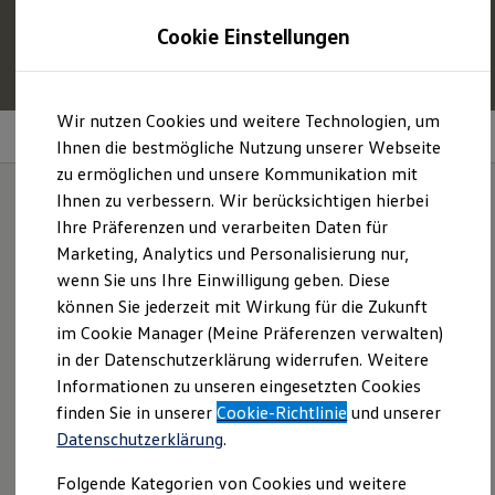
1
Profitieren Sie von bis zu
6.000 €
Cookie Einstellungen
E‑Auto‑Förderung für neue
Volkswagen
ID. oder
Hybridmodelle.
Zum
Zum
Mehr zur
E‑Auto
-Förderung
Wir nutzen Cookies und weitere Technologien, um
Hauptinhalt
Footer
Software
springen
springen
Ihnen die bestmögliche Nutzung unserer Webseite
zu ermöglichen und unsere Kommunikation mit
Modelle und Konfigurator
Konfigurator
Ihnen zu verbessern. Wir berücksichtigen hierbei
Modelle vergleichen
Ihre Präferenzen und verarbeiten Daten für
Konfiguration laden
Ihr
Volkswagen
denkt
Marketing, Analytics und Personalisierung nur,
Autosuche
Elektroautos
wenn Sie uns Ihre Einwilligung geben. Diese
jetzt mit.
ENERGY Sondermodelle
können Sie jederzeit mit Wirkung für die Zukunft
Nutzfahrzeuge
im Cookie Manager (Meine Präferenzen verwalten)
SUV und CUV
Familienautos
in der Datenschutzerklärung widerrufen. Weitere
Im ID. kommen innovative Software, moderne
Kombis
Informationen zu unseren eingesetzten Cookies
Kompaktwagen
Assistenzsysteme und viele weitere Hightech-Features zum
finden Sie in unserer
Cookie-Richtlinie
und unserer
Sportwagen
Einsatz, die das Fahren erleichtern, den Komfort erhöhen
Schnell verfügbare Fahrzeuge
Datenschutzerklärung
.
und die Sicherheit verbessern können – egal ob während der
Angebote und Produkte
Aktuelle Angebote
Fahrt oder im Stand.
Folgende Kategorien von Cookies und weitere
E-Auto-Förderung