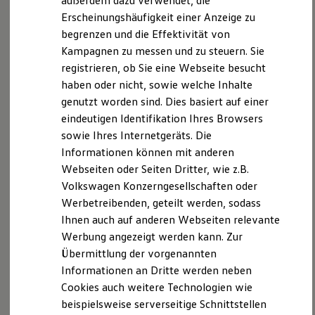
außerdem dazu verwendet, die
Verbrauchskosten
können die Batteriezellen dabei gekühlt oder erwärmt
Kaufoptionen
Erscheinungshäufigkeit einer Anzeige zu
werden, damit sie immer mit optimaler Temperatur und
E-Auto-Förderung
begrenzen und die Effektivität von
somit besonders effizient geladen werden. Bei aktiver
Software und Konnektivität
Kampagnen zu messen und zu steuern. Sie
Die ID. Software 6
Zielführung des Navigationssystems funktioniert dies
ID. Software Versionen und Updates
registrieren, ob Sie eine Webseite besucht
automatisch, sobald auf der Route eine Ladephase
Digitale Extras
haben oder nicht, sowie welche Inhalte
eingeplant ist. Alternativ kann das System auch manuell
Schnittstellen zu Ihrem ID.
genutzt worden sind. Dies basiert auf einer
Hybridautos
aktiviert werden. Zusätzlich zur Ladefunktion wurde auch der
Marke und Erlebnis
eindeutigen Identifikation Ihres Browsers
Battery Care Mode verbessert, der die Batterie in
Volkswagen R und R Experience
sowie Ihres Internetgeräts. Die
R-Modelle
2
verschiedensten Situationen schonen kann.
Informationen können mit anderen
R Experience
Driving Experience
Webseiten oder Seiten Dritter, wie z.B.
Volkswagen entdecken
Volkswagen Konzerngesellschaften oder
Werkbesichtigung
Werbetreibenden, geteilt werden, sodass
Factory visit
Lifestyle Shop
Ihnen auch auf anderen Webseiten relevante
T-Roc Kollektion
Werbung angezeigt werden kann. Zur
Golf Kollektion
Übermittlung der vorgenannten
ID. Kollektion
Volkswagen Kollektion
Informationen an Dritte werden neben
R-Kollektion
Cookies auch weitere Technologien wie
GTI Kollektion
beispielsweise serverseitige Schnittstellen
Fußball Drop