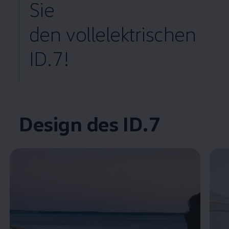
Sie
den vollelektrischen
ID.7!
Enable fullscreen mode
Design des ID.7