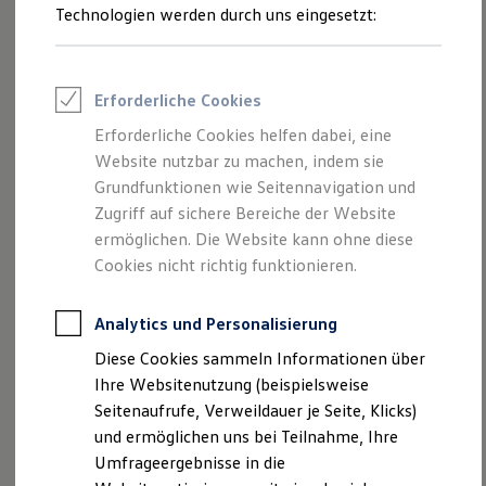
Technologien werden durch uns eingesetzt:
Volkswagen Marktplatz
Die ENERGY Sondermodelle
Junge Gebrauchtwagen und Gebrauchtwagen
Volkswagen Zertifizierte Gebrauchtwagen
Elektromobilität bei Gebrauchtwagen
Erforderliche Cookies
Zubehör- und Serviceangebote
Saisonangebote
Erforderliche Cookies helfen dabei, eine
Reifenpakete
Website nutzbar zu machen, indem sie
Leasing
Grundfunktionen wie Seitennavigation und
Leasing-Angebote
Gebrauchtwagen Leasing
Zugriff auf sichere Bereiche der Website
Junge Gebrauchtwagen-Leasing
ermöglichen. Die Website kann ohne diese
Elektroauto Leasing
1
Cookies nicht richtig funktionieren.
Kleinwagen-Leasing
Leasing ohne Anzahlung
Finanzierung
Ziel- und Routenimport
Analytics und Personalisierung
Autokredit mit Schlussrate
Versicherungen und Garantien
Diese Cookies sammeln Informationen über
Praktisch: Planen Sie Ihre Fahrt bereits vor dem Einsteigen
Kfz-Versicherung
Ihre Websitenutzung (beispielsweise
bequem vom Smartphone aus. Über die
Volkswagen
App
Restschuldversicherungen
Garantien
Seitenaufrufe, Verweildauer je Seite, Klicks)
können Sie Routen mit Ladestopps und Zwischenzielen in
Wartungsverträge
und ermöglichen uns bei Teilnahme, Ihre
Ihr Fahrzeug importieren – Sie brauchen nur noch
Geschäftskunden
Umfrageergebnisse in die
2
Professional Class bei Volkswagen
einzusteigen und die Navigation zu starten.
Großkunden