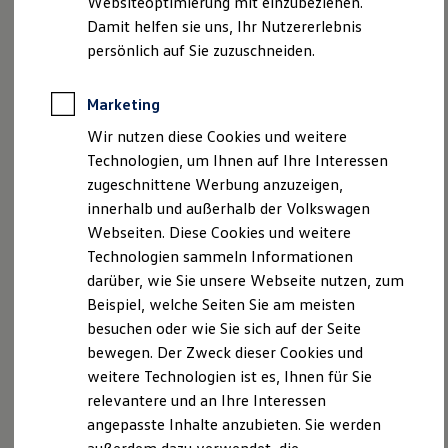
Websiteoptimierung mit einzubeziehen.
Behörden
Damit helfen sie uns, Ihr Nutzererlebnis
Direktkunden
persönlich auf Sie zuzuschneiden.
Sonderfahrzeuge
Anpfiff zum Gewinn
Elektromobilität
Marketing
Elektroautos
ID. Tutorials
Wir nutzen diese Cookies und weitere
Elektrofahrzeugkonzepte
Technologien, um Ihnen auf Ihre Interessen
ID. EVERY1
Reichweite
zugeschnittene Werbung anzuzeigen,
Reichweite der ID. Modelle
innerhalb und außerhalb der Volkswagen
Reichweite im Winter
Webseiten. Diese Cookies und weitere
Rekuperation
Laden
Technologien sammeln Informationen
Laden unterwegs
darüber, wie Sie unsere Webseite nutzen, zum
Laden Zuhause
Beispiel, welche Seiten Sie am meisten
Ladestationen finden
Lade- und Thermomanagement für die
Ladezeitensimulator
besuchen oder wie Sie sich auf der Seite
Batterie
Batterie
bewegen. Der Zweck dieser Cookies und
Sicherheit
weitere Technologien ist es, Ihnen für Sie
Garantie und Lebensdauer
Das Lade- und Thermomanagement kann bereits während
Nachhaltigkeit
relevantere und an Ihre Interessen
der Fahrt dafür sorgen, dass der Akku Ihres ID. auf den
Technologie
angepasste Inhalte anzubieten. Sie werden
nächsten Ladestopp vorbereitet wird. Je nach Bedarf
Kosten und Kauf