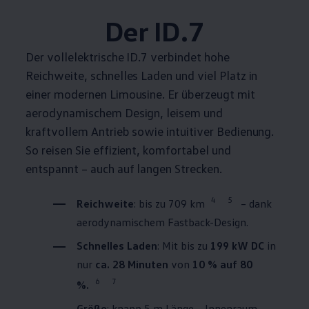
Der ID.7
Der vollelektrische ID.7 verbindet hohe
Reichweite, schnelles Laden und viel Platz in
einer modernen Limousine. Er überzeugt mit
aerodynamischem Design, leisem und
kraftvollem Antrieb sowie intuitiver Bedienung.
So reisen Sie effizient, komfortabel und
entspannt – auch auf langen Strecken.
4
5
Reichweite
: bis zu 709 km
– dank
aerodynamischem Fastback-Design.
Schnelles Laden
: Mit bis zu
199 kW DC
in
nur
ca. 28 Minuten
von
10 % auf 80
6
7
%.
Größe
: knapp 5 m Länge – Innenraum