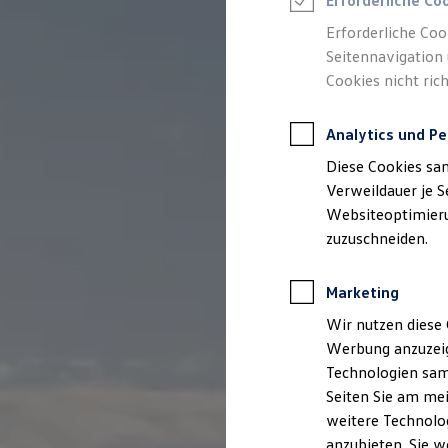
Erforderliche Co
Elektromobilität bei Gebrauchtwagen
Zubehör- und Serviceangebote
Erforderliche Coo
Saisonangebote
Seitennavigation 
Reifenpakete
Leasing
Cookies nicht rich
Leasing-Angebote
Gebrauchtwagen Leasing
Junge Gebrauchtwagen-Leasing
Analytics und Pe
Elektroauto Leasing
Diese Cookies sa
Kleinwagen-Leasing
Leasing ohne Anzahlung
Verweildauer je S
Finanzierung
Websiteoptimierun
Autokredit mit Schlussrate
zuzuschneiden.
Versicherungen und Garantien
Kfz-Versicherung
Restschuldversicherungen
Marketing
Garantien
Wartungsverträge
Wir nutzen diese 
Geschäftskunden
Professional Class bei Volkswagen
Werbung anzuzeig
Großkunden
Technologien sam
Behörden
Seiten Sie am mei
Direktkunden
Sonderfahrzeuge
weitere Technolog
Anpfiff zum Gewinn
anzubieten. Sie w