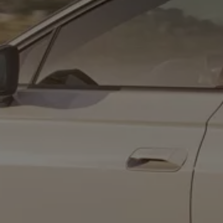
ID. Software Versionen und Updates
Digitale Extras
Schnittstellen zu Ihrem ID.
Hybridautos
Marke und Erlebnis
Volkswagen R und R Experience
R-Modelle
R Experience
Driving Experience
Volkswagen entdecken
Werkbesichtigung
Factory visit
Lifestyle Shop
T-Roc Kollektion
Golf Kollektion
ID. Kollektion
Volkswagen Kollektion
R-Kollektion
GTI Kollektion
Fußball Drop
we drive football
#wedriveproud
Besitzer und Service
myVolkswagen
Software Updates