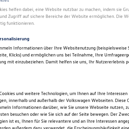
okies
kies helfen dabei, eine Website nutzbar zu machen, indem sie G
und Zugriff auf sichere Bereiche der Website ermöglichen. Die W
tig funktionieren.
rsonalisierung
mmeln Informationen über Ihre Websitenutzung (beispielsweise S
eite, Klicks) und ermöglichen uns bei Teilnahme, Ihre Umfrageerge
g mit einzubeziehen. Damit helfen sie uns, Ihr Nutzererlebnis pe
Cookies und weitere Technologien, um Ihnen auf Ihre Interessen
en, innerhalb und außerhalb der Volkswagen Webseiten. Diese C
meln Informationen darüber, wie Sie unsere Webseite nutzen, zu
sten besuchen oder wie Sie sich auf der Seite bewegen. Der Zwec
ien ist es, Ihnen für Sie relevantere und an Ihre Interessen ange
erden außerdem dazu verwendet, die Erscheinungshäufigkeit eine