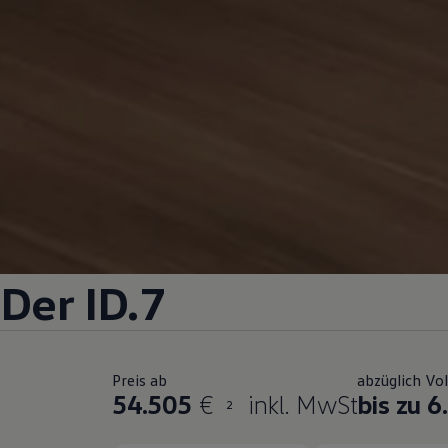
Der ID.7
Preis ab
abzüglich Vo
54.505
€
inkl. MwSt
bis zu 6
2