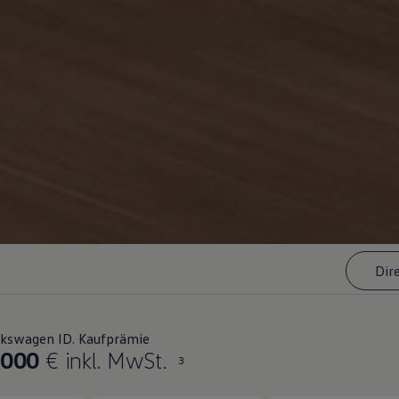
Dir
lkswagen ID. Kaufprämie
.000
€ inkl. MwSt.
3