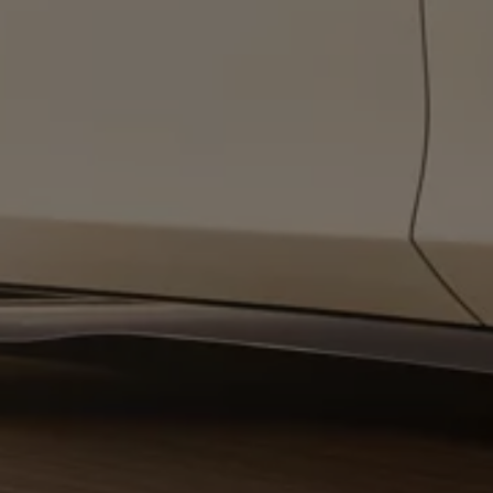
Service und Ersatzteile
Inspektion und HU/AU
Reparaturen und Checks
Motorenöl und Flüssigkeiten
Räder und Reifen
Pannen- und Unfallhilfe
Economy Service
Volkswagen Teile
Zubehör
Modellspezifisches Zubehör
Schutz und Pflege
Transport
Entertainment und Elektronik
Individualisieren
Wallbox und Ladekabel
Digitale Extras
Dienste für Ihr Modell finden
Volkswagen Apps, Login und Shop
Handy und Fahrzeug verbinden
Updates für Software, Karten und Radio
Über Ihr Auto
Vorgängermodelle
Kundeninformationen
Volkswagen Kundenbetreuung
Warn- und Kontrollleuchten