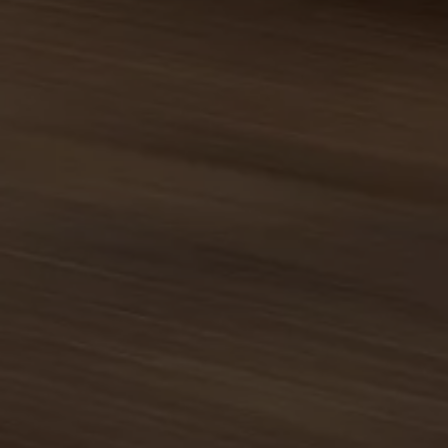
Assistenzsysteme
Digitale Betriebsanleitung
Live Beratung
Magazin
Lifestyle
Transport
Familie
Elektromobilität
Volkswagen R
Pannen- und Unfallhilfe
Volkswagen Kundenbetreuung