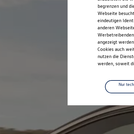
Elektromobilität
begrenzen und die
Elektroautos
ID. Tutorials
Webseite besucht 
Elektrofahrzeugkonzepte
eindeutigen Ident
ID. EVERY1
anderen Webseiten
Reichweite
Reichweite der ID. Modelle
Werbetreibenden,
Reichweite im Winter
angezeigt werden
Rekuperation
Cookies auch weit
Laden
Laden unterwegs
nutzen die Dienst
Laden Zuhause
werden, soweit di
Ladestationen finden
Ladezeitensimulator
Batterie
Sicherheit
Nur tec
Garantie und Lebensdauer
Nachhaltigkeit
Technologie
Kosten und Kauf
Verbrauchskosten
Kaufoptionen
E-Auto-Förderung
Software und Konnektivität
Die ID. Software 6