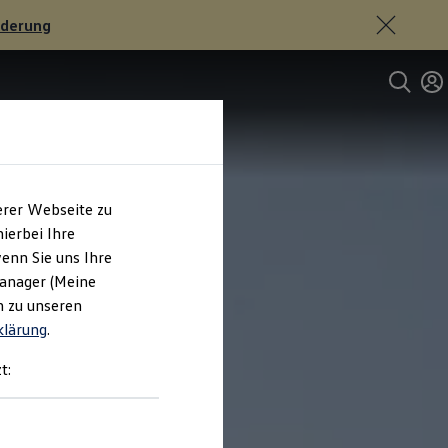
rderung
erer Webseite zu
ierbei Ihre
enn Sie uns Ihre
Manager (Meine
n zu unseren
klärung
.
t: