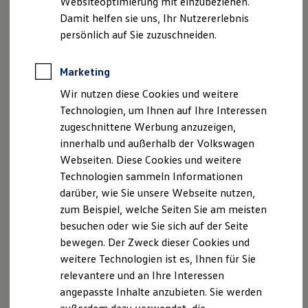
Websiteoptimierung mit einzubeziehen.
Elektrofahrzeugkonzepte
Damit helfen sie uns, Ihr Nutzererlebnis
ID. EVERY1
Reichweite
persönlich auf Sie zuzuschneiden.
Reichweite der ID. Modelle
Reichweite im Winter
Rekuperation
Marketing
Laden
Wir nutzen diese Cookies und weitere
Laden unterwegs
Laden Zuhause
Technologien, um Ihnen auf Ihre Interessen
Ladestationen finden
zugeschnittene Werbung anzuzeigen,
Ladezeitensimulator
innerhalb und außerhalb der Volkswagen
Batterie
Sicherheit
Webseiten. Diese Cookies und weitere
Garantie und Lebensdauer
Technologien sammeln Informationen
Nachhaltigkeit
darüber, wie Sie unsere Webseite nutzen,
Technologie
Kosten und Kauf
zum Beispiel, welche Seiten Sie am meisten
Verbrauchskosten
besuchen oder wie Sie sich auf der Seite
Kaufoptionen
bewegen. Der Zweck dieser Cookies und
E-Auto-Förderung
Software und Konnektivität
weitere Technologien ist es, Ihnen für Sie
, 1 von 2
, 2 von 2
Die ID. Software 6
relevantere und an Ihre Interessen
ID. Software Versionen und Updates
angepasste Inhalte anzubieten. Sie werden
Digitale Extras
Schnittstellen zu Ihrem ID.