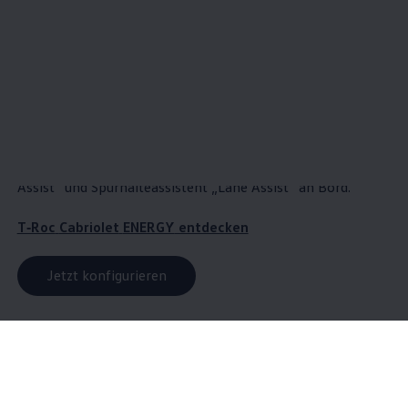
ENERGY
„Plus“-Paket gegenüber der unverbindlichen
Preisempfehlung des Herstellers für ein vergleichbar
ausgestattetes Modell.
Offen für mehr: Das
T‑Roc
Cabriolet
ENERGY
bringt frische
Luft ins SUV-Erlebnis – mit stilvollen Details und viel
Komfort wie den 17-Zoll-Leichtmetallrädern „Toulouse“ in
schwarz, glanzgedreht und dem Fahrassistent „Travel
Assist“ und Spurhalteassistent „Lane Assist“ an Bord.
T‑Roc
Cabriolet
ENERGY
entdecken
Jetzt konfigurieren
Wartung
inklusive - mit Wartung
& Inspektion