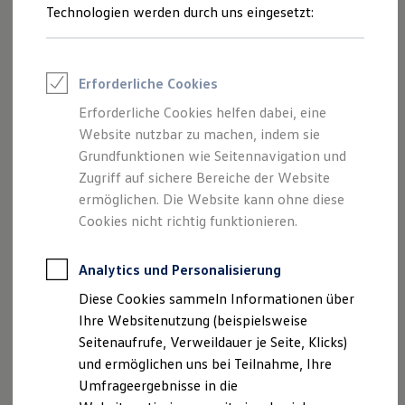
Reifenpakete
Längsparklücken – Querparklücken bis zu einer
Technologien werden durch uns eingesetzt:
Leasing
Geschwindigkeit von 20 km/h. Haben Sie sich für eine
Leasing-Angebote
Parklücke entschieden, starten Sie den Parkvorgang. Dabei
Gebrauchtwagen Leasing
Junge Gebrauchtwagen-Leasing
übernimmt der Park Assist die Lenkung. Sie müssen lediglich
Erforderliche Cookies
Elektroauto Leasing
Gas, Gangschaltung und Bremse bedienen und den Vorgang
Kleinwagen-Leasing
Erforderliche Cookies helfen dabei, eine
überwachen. Aus Längsparklücken kann der Park Assist auch
Leasing ohne Anzahlung
Website nutzbar zu machen, indem sie
Finanzierung
1
2
wieder ausparken.
Autokredit mit Schlussrate
Grundfunktionen wie Seitennavigation und
Versicherungen und Garantien
Zugriff auf sichere Bereiche der Website
Kfz-Versicherung
ermöglichen. Die Website kann ohne diese
Restschuldversicherungen
Garantien
Cookies nicht richtig funktionieren.
Wartungsverträge
Geschäftskunden
Professional Class bei Volkswagen
Analytics und Personalisierung
Großkunden
Diese Cookies sammeln Informationen über
Behörden
Direktkunden
Ihre Websitenutzung (beispielsweise
Sonderfahrzeuge
Seitenaufrufe, Verweildauer je Seite, Klicks)
Anpfiff zum Gewinn
--:--
und ermöglichen uns bei Teilnahme, Ihre
3
Elektromobilität
Verbleibende Zeit, --
Elektroautos
Umfrageergebnisse in die
ID. Tutorials