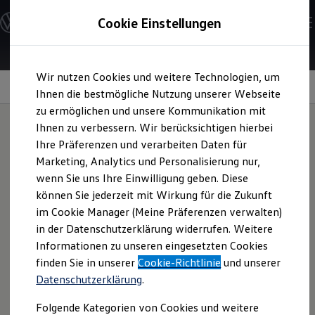
Modelle und Konfigurator
Cookie Einstellungen
Konfigurator
Modelle vergleichen
Konfiguration laden
Zum
Zum
Autosuche
Wir nutzen Cookies und weitere Technologien, um
Hauptinhalt
Footer
Elektroautos
Parkassistenzsystem
Technische Daten
springen
springen
Ihnen die bestmögliche Nutzung unserer Webseite
ENERGY Sondermodelle
Nutzfahrzeuge
zu ermöglichen und unsere Kommunikation mit
SUV und CUV
Ihnen zu verbessern. Wir berücksichtigen hierbei
Familienautos
Ihre Präferenzen und verarbeiten Daten für
Kombis
Parkassistenzsystem
Kompaktwagen
Marketing, Analytics und Personalisierung nur,
Sportwagen
wenn Sie uns Ihre Einwilligung geben. Diese
Schnell verfügbare Fahrzeuge
im Überblick:
Angebote und Produkte
können Sie jederzeit mit Wirkung für die Zukunft
Aktuelle Angebote
im Cookie Manager (Meine Präferenzen verwalten)
E-Auto-Förderung
in der Datenschutzerklärung widerrufen. Weitere
Park Assist
Volkswagen Marktplatz
Informationen zu unseren eingesetzten Cookies
Die ENERGY Sondermodelle
Der optional erhältliche
Park Assist
kann Ihnen nicht nur
Junge Gebrauchtwagen und Gebrauchtwagen
finden Sie in unserer
Cookie-Richtlinie
und unserer
Volkswagen Zertifizierte Gebrauchtwagen
im Vorbeifahren sagen, ob eine Parklücke groß genug ist –
Datenschutzerklärung
.
Elektromobilität bei Gebrauchtwagen
er unterstützt Sie auch beim Parken. Bis zu einer
Zubehör- und Serviceangebote
Geschwindigkeit von 40 km/h sucht er nach geeigneten
Folgende Kategorien von Cookies und weitere
Saisonangebote