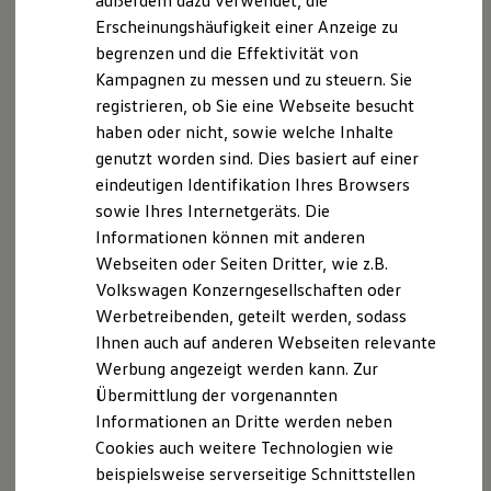
außerdem dazu verwendet, die
Hybridautos
Erscheinungshäufigkeit einer Anzeige zu
Marke und Erlebnis
begrenzen und die Effektivität von
Volkswagen R und R Experience
R-Modelle
Kampagnen zu messen und zu steuern. Sie
Impressum
Nutzungsbedingungen
R Experience
registrieren, ob Sie eine Webseite besucht
Datenschutzerklärungen
Cookie-Richtlinie
Driving Experience
haben oder nicht, sowie welche Inhalte
Volkswagen entdecken
Lizenzhinweise Dritter
Werkbesichtigung
genutzt worden sind. Dies basiert auf einer
Angaben zum Digital Services Act (DSA)
EU Data Act
Factory visit
eindeutigen Identifikation Ihres Browsers
Produktsicherheitsinformationen
Vertrag Widerrufen
Lifestyle Shop
sowie Ihres Internetgeräts. Die
T-Roc Kollektion
Golf Kollektion
Informationen können mit anderen
ID. Kollektion
Webseiten oder Seiten Dritter, wie z.B.
Disclaimer von Volkswagen AG
Volkswagen Kollektion
Volkswagen Konzerngesellschaften oder
R-Kollektion
1.
Im Rahmen der Grenzen des Systems.
GTI Kollektion
Werbetreibenden, geteilt werden, sodass
Fußball Drop
2.
Der Fahrer muss jederzeit bereit sein, das Assistenzsystem zu
Ihnen auch auf anderen Webseiten relevante
we drive football
übersteuern und wird nicht von seiner Verantwortung
Werbung angezeigt werden kann. Zur
#wedriveproud
entbunden, das Fahrzeug umsichtig zu fahren.
Besitzer und Service
Übermittlung der vorgenannten
myVolkswagen
Informationen an Dritte werden neben
4.
Beispielhafte Illustration
Software Updates
Cookies auch weitere Technologien wie
Service und Ersatzteile
Die in dieser Darstellung gezeigten Fahrzeuge und
Inspektion und HU/AU
beispielsweise serverseitige Schnittstellen
Ausstattungen können in einzelnen Details vom aktuellen
Reparaturen und Checks