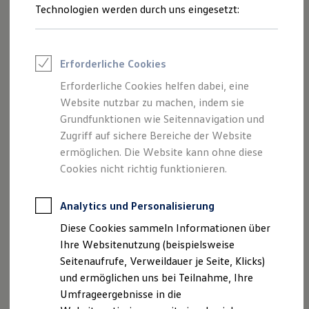
Reifenpakete
Technologien werden durch uns eingesetzt:
Leasing
Leasing-Angebote
Gebrauchtwagen Leasing
--:--
Junge Gebrauchtwagen-Leasing
1
Erforderliche Cookies
Verbleibende Zeit, --
Elektroauto Leasing
Kleinwagen-Leasing
Erforderliche Cookies helfen dabei, eine
Leasing ohne Anzahlung
Website nutzbar zu machen, indem sie
Finanzierung
Autokredit mit Schlussrate
Grundfunktionen wie Seitennavigation und
Versicherungen und Garantien
Zugriff auf sichere Bereiche der Website
Kfz-Versicherung
ermöglichen. Die Website kann ohne diese
Restschuldversicherungen
Garantien
Cookies nicht richtig funktionieren.
Wartungsverträge
Geschäftskunden
Professional Class bei Volkswagen
Analytics und Personalisierung
Großkunden
Diese Cookies sammeln Informationen über
Behörden
Direktkunden
Ihre Websitenutzung (beispielsweise
Sonderfahrzeuge
Seitenaufrufe, Verweildauer je Seite, Klicks)
Anpfiff zum Gewinn
und ermöglichen uns bei Teilnahme, Ihre
Elektromobilität
Elektroautos
Umfrageergebnisse in die
ID. Tutorials