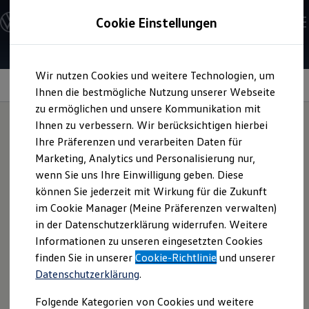
Modelle und Konfigurator
Cookie Einstellungen
Konfigurator
Modelle vergleichen
Konfiguration laden
Zum
Zum
Autosuche
Wir nutzen Cookies und weitere Technologien, um
Hauptinhalt
Footer
Elektroautos
LED-Scheinwerfer für Front und Heck
springen
springen
Ihnen die bestmögliche Nutzung unserer Webseite
ENERGY Sondermodelle
Nutzfahrzeuge
zu ermöglichen und unsere Kommunikation mit
SUV und CUV
Ihnen zu verbessern. Wir berücksichtigen hierbei
Familienautos
Ihre Präferenzen und verarbeiten Daten für
Kombis
Sorgen für Aufsehen.
Kompaktwagen
Marketing, Analytics und Personalisierung nur,
Sportwagen
wenn Sie uns Ihre Einwilligung geben. Diese
Schnell verfügbare Fahrzeuge
Und für mehr Sicht.
Angebote und Produkte
können Sie jederzeit mit Wirkung für die Zukunft
Aktuelle Angebote
im Cookie Manager (Meine Präferenzen verwalten)
E-Auto-Förderung
in der Datenschutzerklärung widerrufen. Weitere
Volkswagen Marktplatz
Informationen zu unseren eingesetzten Cookies
Die ENERGY Sondermodelle
Junge Gebrauchtwagen und Gebrauchtwagen
finden Sie in unserer
Cookie-Richtlinie
und unserer
Volkswagen Zertifizierte Gebrauchtwagen
Datenschutzerklärung
.
Elektromobilität bei Gebrauchtwagen
Zubehör- und Serviceangebote
Folgende Kategorien von Cookies und weitere
Saisonangebote