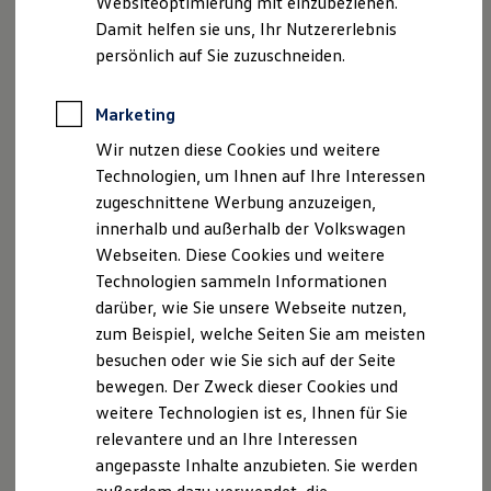
Websiteoptimierung mit einzubeziehen.
Elektrofahrzeugkonzepte
Damit helfen sie uns, Ihr Nutzererlebnis
ID. EVERY1
Reichweite
persönlich auf Sie zuzuschneiden.
Reichweite der ID. Modelle
Reichweite im Winter
, 1 von 2
, 2 von 2
Rekuperation
Marketing
Laden
Wir nutzen diese Cookies und weitere
Laden unterwegs
Laden Zuhause
Technologien, um Ihnen auf Ihre Interessen
Die auf Wunsch erhältlichen LED-Scheinwerfer lassen Sie
Ladestationen finden
zugeschnittene Werbung anzuzeigen,
bei Nacht und Nebel besser sehen – und besser aussehen:
Ladezeitensimulator
innerhalb und außerhalb der Volkswagen
Gemeinsam mit den optional erhältlichen LED-
Batterie
Sicherheit
Webseiten. Diese Cookies und weitere
Rückleuchten machen Sie Ihren
Touran
dank des markanten
Garantie und Lebensdauer
Technologien sammeln Informationen
Designs auch im Dunkeln unverwechselbar. Und die
Nachhaltigkeit
darüber, wie Sie unsere Webseite nutzen,
optionale dynamische Fernlichtregulierung „Dynamic Light
Technologie
Kosten und Kauf
zum Beispiel, welche Seiten Sie am meisten
Assist“ sorgt dafür, dass Sie dabei nicht zum Blender
Verbrauchskosten
besuchen oder wie Sie sich auf der Seite
werden.
Kaufoptionen
bewegen. Der Zweck dieser Cookies und
E-Auto-Förderung
Software und Konnektivität
Der optional erhältliche Light Assist kann für Sie das
weitere Technologien ist es, Ihnen für Sie
Die ID. Software 6
Fernlicht situationsgerecht steuern: Er blendet automatisch
relevantere und an Ihre Interessen
ID. Software Versionen und Updates
ab, sobald er entgegenkommende oder vorausfahrende
angepasste Inhalte anzubieten. Sie werden
Digitale Extras
Schnittstellen zu Ihrem ID.
Fahrzeuge erkennt oder Sie sich in einer Ortschaft