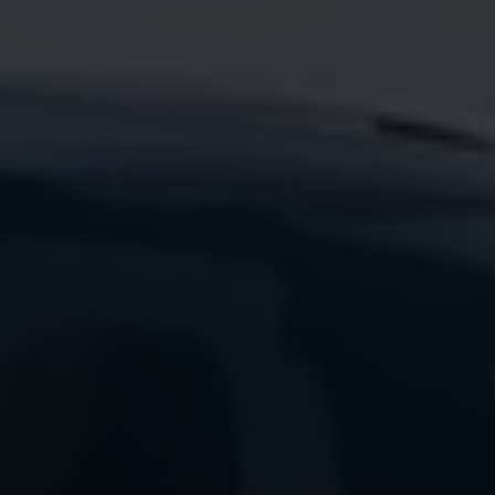
Magazin
Lifestyle
Transport
Familie
Elektromobilität
Volkswagen R
Pannen- und Unfallhilfe
Volkswagen Kundenbetreuung