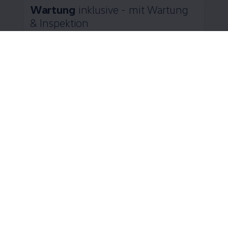
Wartung
inklusive - mit Wartung
& Inspektion
Zahlen Sie Ihre Inspektionen in bequemen
monatlichen Raten
Wie wäre es bei der anstehenden Wartung
ganz gelassen mit Ihrem
Volkswagen
in die
Werkstatt zu fahren? „Wartung & Inspektion“
6
der
Volkswagen
Financial Services
bietet
Ihnen genau das. Statt hoher Einmalkosten
zahlen Sie bequeme monatliche Raten. Dafür
sind umfangreiche Wartungsarbeiten nach
Herstellervorgabe inklusive. Und während der
Volkswagen
Partner Ihren
Volkswagen
in
Schuss hält, bleiben Sie dank der
7
Ersatzmobilität
flexibel.