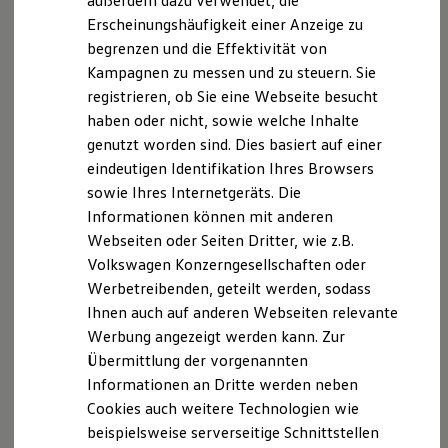
außerdem dazu verwendet, die
Hybridautos
2
3
Erscheinungshäufigkeit einer Anzeige zu
befinden.
Marke und Erlebnis
begrenzen und die Effektivität von
Volkswagen R und R Experience
R-Modelle
Kampagnen zu messen und zu steuern. Sie
R Experience
registrieren, ob Sie eine Webseite besucht
Driving Experience
haben oder nicht, sowie welche Inhalte
Volkswagen entdecken
Impressum
Nutzungsbedingungen
Werkbesichtigung
genutzt worden sind. Dies basiert auf einer
Datenschutzerklärungen
Cookie-Richtlinie
Factory visit
eindeutigen Identifikation Ihres Browsers
Lifestyle Shop
Lizenzhinweise Dritter
sowie Ihres Internetgeräts. Die
T-Roc Kollektion
Angaben zum Digital Services Act (DSA)
EU Data Act
Golf Kollektion
Informationen können mit anderen
Produktsicherheitsinformationen
Vertrag Widerrufen
ID. Kollektion
Webseiten oder Seiten Dritter, wie z.B.
Volkswagen Kollektion
Volkswagen Konzerngesellschaften oder
R-Kollektion
GTI Kollektion
Werbetreibenden, geteilt werden, sodass
Disclaimer von Volkswagen AG
Fußball Drop
Ihnen auch auf anderen Webseiten relevante
we drive football
2.
Im Rahmen der Grenzen des Systems.
Werbung angezeigt werden kann. Zur
#wedriveproud
Besitzer und Service
Übermittlung der vorgenannten
3.
Der Fahrer muss jederzeit bereit sein, das Assistenzsystem zu
myVolkswagen
Informationen an Dritte werden neben
übersteuern und wird nicht von seiner Verantwortung
Software Updates
entbunden, das Fahrzeug umsichtig zu fahren.
Cookies auch weitere Technologien wie
Service und Ersatzteile
Inspektion und HU/AU
beispielsweise serverseitige Schnittstellen
Die in dieser Darstellung gezeigten Fahrzeuge und
Reparaturen und Checks