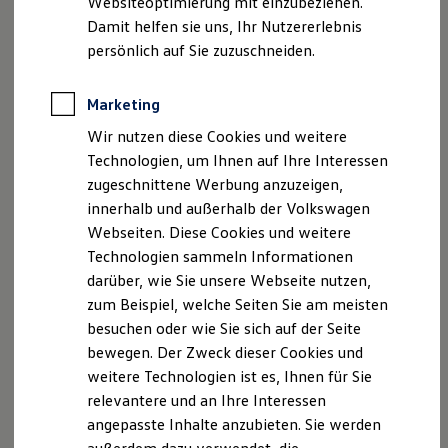
Websiteoptimierung mit einzubeziehen.
Elektrofahrzeugkonzepte
Damit helfen sie uns, Ihr Nutzererlebnis
ID. EVERY1
Reichweite
persönlich auf Sie zuzuschneiden.
Reichweite der ID. Modelle
Reichweite im Winter
Rekuperation
Marketing
Laden
Wir nutzen diese Cookies und weitere
Laden unterwegs
Laden Zuhause
Technologien, um Ihnen auf Ihre Interessen
Ladestationen finden
zugeschnittene Werbung anzuzeigen,
Ladezeitensimulator
innerhalb und außerhalb der Volkswagen
Batterie
Sicherheit
Webseiten. Diese Cookies und weitere
Garantie und Lebensdauer
Technologien sammeln Informationen
Nachhaltigkeit
darüber, wie Sie unsere Webseite nutzen,
Technologie
Kosten und Kauf
zum Beispiel, welche Seiten Sie am meisten
, 1 von 5
, 2 von 5
, 3 von 5
, 4 von 5
, 5 von 5
Verbrauchskosten
besuchen oder wie Sie sich auf der Seite
Kaufoptionen
bewegen. Der Zweck dieser Cookies und
E-Auto-Förderung
Software und Konnektivität
weitere Technologien ist es, Ihnen für Sie
Weitere Merkmale:
Die ID. Software 6
relevantere und an Ihre Interessen
ID. Software Versionen und Updates
angepasste Inhalte anzubieten. Sie werden
Digitale Extras
Farbe: Chrom
Schnittstellen zu Ihrem ID.