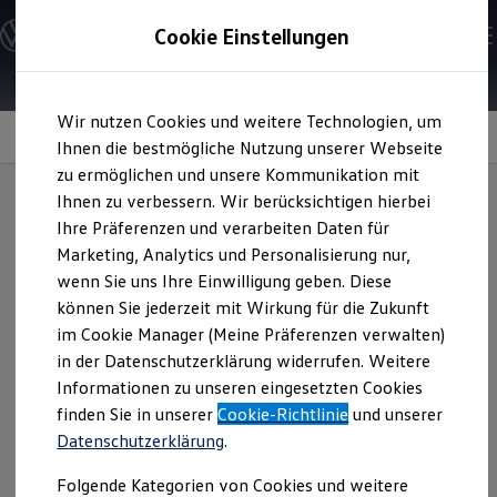
Modelle und Konfigurator
Cookie Einstellungen
Konfigurator
Modelle vergleichen
Konfiguration laden
Zum
Zum
Autosuche
Wir nutzen Cookies und weitere Technologien, um
Hauptinhalt
Footer
Elektroautos
springen
springen
Information
Ihnen die bestmögliche Nutzung unserer Webseite
ENERGY Sondermodelle
Nutzfahrzeuge
zu ermöglichen und unsere Kommunikation mit
SUV und CUV
Ihnen zu verbessern. Wir berücksichtigen hierbei
Familienautos
Ihre Präferenzen und verarbeiten Daten für
Kombis
Dynamische
Kompaktwagen
Marketing, Analytics und Personalisierung nur,
Sportwagen
wenn Sie uns Ihre Einwilligung geben. Diese
Schnell verfügbare Fahrzeuge
Nabenkappen
Angebote und Produkte
können Sie jederzeit mit Wirkung für die Zukunft
Aktuelle Angebote
im Cookie Manager (Meine Präferenzen verwalten)
E-Auto-Förderung
in der Datenschutzerklärung widerrufen. Weitere
Volkswagen Marktplatz
Setzen Sie ein optisches Highlight mit den
Volkswagen
Informationen zu unseren eingesetzten Cookies
Die ENERGY Sondermodelle
Original
Dynamischen Nabenkappen mit geprägtem „VW“-,
Junge Gebrauchtwagen und Gebrauchtwagen
finden Sie in unserer
Cookie-Richtlinie
und unserer
„
GTI
“- oder „R“-Logo. Im Gegensatz zur herkömmlichen
Volkswagen Zertifizierte Gebrauchtwagen
Datenschutzerklärung
.
Elektromobilität bei Gebrauchtwagen
Nabenkappe dreht sie sich am Reifen nicht mit. Somit bleibt
Zubehör- und Serviceangebote
das Logo während der Fahrt und in jeder Parkposition
Folgende Kategorien von Cookies und weitere
Saisonangebote