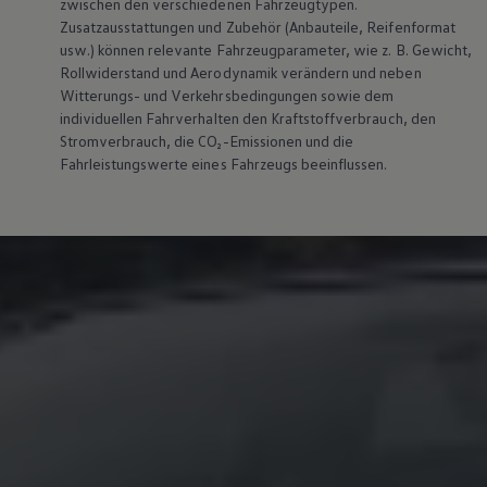
zwischen den verschiedenen Fahrzeugtypen.
Magazin
Zusatzausstattungen und
Zubehör
(Anbauteile, Reifenformat
Lifestyle
usw.) können relevante Fahrzeugparameter, wie
z. B.
Gewicht,
Transport
Rollwiderstand und Aerodynamik verändern und neben
Familie
Witterungs- und Verkehrsbedingungen sowie dem
Elektromobilität
Volkswagen R
individuellen Fahrverhalten den Kraftstoffverbrauch, den
Pannen- und Unfallhilfe
Stromverbrauch, die CO₂-Emissionen und die
Volkswagen Kundenbetreuung
Fahrleistungswerte eines Fahrzeugs beeinflussen.