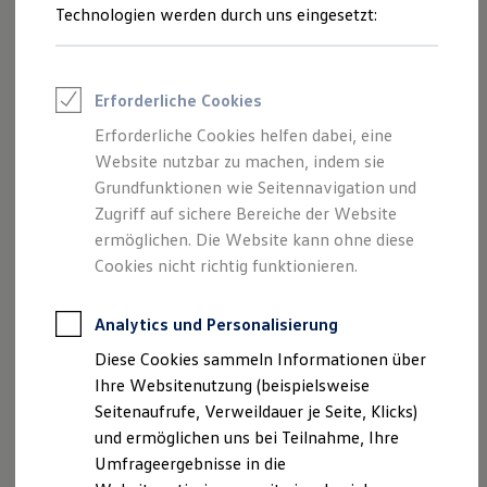
aufrecht stehen.
Reifenpakete
Technologien werden durch uns eingesetzt:
Leasing
Leasing-Angebote
Die dynamischen Nabenkappen sind aus schlagfestem
Gebrauchtwagen Leasing
Kunststoff gefertigt, überzeugen mit einer hohen
Junge Gebrauchtwagen-Leasing
Erforderliche Cookies
Verarbeitungsqualität und sind einfach zu montieren.
Elektroauto Leasing
Kleinwagen-Leasing
Erforderliche Cookies helfen dabei, eine
Leasing ohne Anzahlung
Website nutzbar zu machen, indem sie
Finanzierung
Autokredit mit Schlussrate
Grundfunktionen wie Seitennavigation und
Versicherungen und Garantien
Zugriff auf sichere Bereiche der Website
Kfz-Versicherung
ermöglichen. Die Website kann ohne diese
Restschuldversicherungen
Garantien
Cookies nicht richtig funktionieren.
Wartungsverträge
Geschäftskunden
Professional Class bei Volkswagen
Analytics und Personalisierung
Großkunden
Diese Cookies sammeln Informationen über
Behörden
Direktkunden
Ihre Websitenutzung (beispielsweise
Sonderfahrzeuge
Seitenaufrufe, Verweildauer je Seite, Klicks)
Anpfiff zum Gewinn
und ermöglichen uns bei Teilnahme, Ihre
Elektromobilität
Elektroautos
Umfrageergebnisse in die
ID. Tutorials