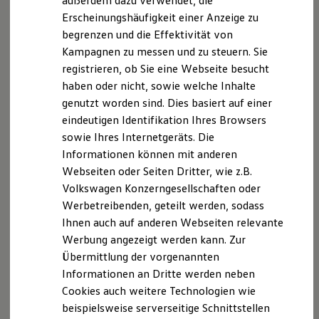
außerdem dazu verwendet, die
Set besteht aus vier Nabenkappen
Hybridautos
Erscheinungshäufigkeit einer Anzeige zu
Marke und Erlebnis
Innendurchmesser ca. 53 mm,
begrenzen und die Effektivität von
Volkswagen R und R Experience
R-Modelle
Außendurchmesser ca. 66 mm
Kampagnen zu messen und zu steuern. Sie
R Experience
registrieren, ob Sie eine Webseite besucht
Passend für die gängigsten
Volkswagen
Felgen
Driving Experience
haben oder nicht, sowie welche Inhalte
Volkswagen entdecken
mit Vorgänger Nabenkappe 5H0.601.171
Werkbesichtigung
genutzt worden sind. Dies basiert auf einer
Nicht geeignet für Lupo und
Touareg
Factory visit
eindeutigen Identifikation Ihres Browsers
Lifestyle Shop
Leichtmetallfelgen sowie Leichtmetallfelgen mit
sowie Ihres Internetgeräts. Die
T-Roc Kollektion
sternförmiger Nabenkappe oder mit
Golf Kollektion
Informationen können mit anderen
Nabenabdeckung, welche die Radschrauben
ID. Kollektion
Webseiten oder Seiten Dritter, wie z.B.
Volkswagen Kollektion
abdeckt
Volkswagen Konzerngesellschaften oder
R-Kollektion
GTI Kollektion
Werbetreibenden, geteilt werden, sodass
Fußball Drop
Fragen Sie die Dynamischen Nabenkappen gern bei Ihrem
Ihnen auch auf anderen Webseiten relevante
we drive football
Volkswagen
Partner an.
Werbung angezeigt werden kann. Zur
#wedriveproud
Besitzer und Service
Übermittlung der vorgenannten
Dynamische Nabenkappen anfragen
myVolkswagen
Informationen an Dritte werden neben
Software Updates
Cookies auch weitere Technologien wie
Service und Ersatzteile
Inspektion und HU/AU
beispielsweise serverseitige Schnittstellen
Reparaturen und Checks