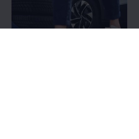
After Sales Reifengarantie
1
Hatten Sie auch schon mal einen Platten oder ist
Ihnen der Reifen geplatzt? Die After Sales
Reifengarantie deckt Schäden durch Bordsteinkanten,
spitze Gegenstände und Vandalismus ab: 36 Monate
und ohne Mehrkosten beim Kauf neuer Reifen oder
Kompletträder.
Mehr zur Reifengarantie