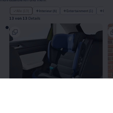
13 von 13 Details
Alle (13)
Interieur (6)
Entertainment (1)
Exteri
13 von 13
Details