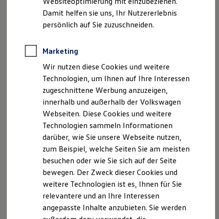
Websiteoptimierung mit einzubeziehen.
Impressum
Nutzungsbedingungen
Elektrofahrzeugkonzepte
Damit helfen sie uns, Ihr Nutzererlebnis
Datenschutzerklärungen
Cookie-Richtlinie
ID. EVERY1
Reichweite
persönlich auf Sie zuzuschneiden.
Lizenzhinweise Dritter
Reichweite der ID. Modelle
Angaben zum Digital Services Act (DSA)
EU Data Act
Reichweite im Winter
Produktsicherheitsinformationen
Vertrag Widerrufen
Rekuperation
Marketing
Laden
Wir nutzen diese Cookies und weitere
Laden unterwegs
Laden Zuhause
Technologien, um Ihnen auf Ihre Interessen
Ladestationen finden
Disclaimer von Volkswagen AG
zugeschnittene Werbung anzuzeigen,
Ladezeitensimulator
innerhalb und außerhalb der Volkswagen
Batterie
Die in dieser Darstellung gezeigten Fahrzeuge und
Sicherheit
Ausstattungen können in einzelnen Details vom aktuellen
Webseiten. Diese Cookies und weitere
Garantie und Lebensdauer
deutschen Lieferprogramm abweichen. Abgebildet sind
Technologien sammeln Informationen
Nachhaltigkeit
teilweise Sonderausstattungen der Fahrzeuge gegen
darüber, wie Sie unsere Webseite nutzen,
Technologie
Mehrpreis.
Kosten und Kauf
zum Beispiel, welche Seiten Sie am meisten
Bitte beachten Sie auch unseren Konfigurator für eine
Verbrauchskosten
besuchen oder wie Sie sich auf der Seite
Kaufoptionen
Übersicht der aktuell verfügbaren Modelle und Ausstattungen.
bewegen. Der Zweck dieser Cookies und
E-Auto-Förderung
Die angegebenen Verbrauchs- und Emissionswerte beziehen
Software und Konnektivität
weitere Technologien ist es, Ihnen für Sie
Die ID. Software 6
sich nicht auf ein einzelnes Fahrzeug und sind nicht Bestandteil
relevantere und an Ihre Interessen
ID. Software Versionen und Updates
des Angebots, sondern dienen allein Vergleichszwecken
angepasste Inhalte anzubieten. Sie werden
Digitale Extras
zwischen den verschiedenen Fahrzeugtypen.
Schnittstellen zu Ihrem ID.