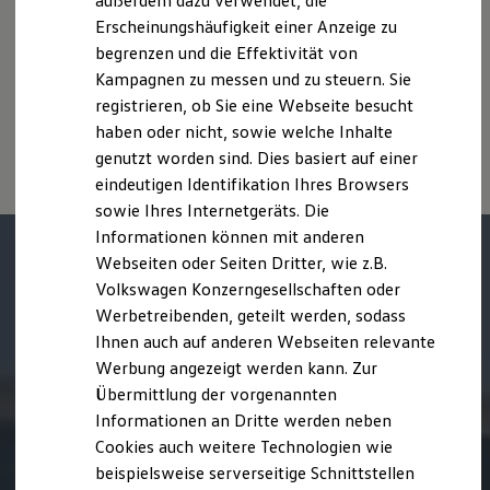
außerdem dazu verwendet, die
Zusatzausstattungen und
Zubehör
(Anbauteile, Reifenformat
Hybridautos
Erscheinungshäufigkeit einer Anzeige zu
usw.) können relevante Fahrzeugparameter, wie
z. B.
Gewicht,
Marke und Erlebnis
Rollwiderstand und Aerodynamik verändern und neben
begrenzen und die Effektivität von
Volkswagen R und R Experience
R-Modelle
Witterungs- und Verkehrsbedingungen sowie dem
Kampagnen zu messen und zu steuern. Sie
R Experience
individuellen Fahrverhalten den Kraftstoffverbrauch, den
registrieren, ob Sie eine Webseite besucht
Driving Experience
Stromverbrauch, die CO₂-Emissionen und die
haben oder nicht, sowie welche Inhalte
Volkswagen entdecken
Fahrleistungswerte eines Fahrzeugs beeinflussen.
Werkbesichtigung
genutzt worden sind. Dies basiert auf einer
Factory visit
eindeutigen Identifikation Ihres Browsers
Lifestyle Shop
sowie Ihres Internetgeräts. Die
T-Roc Kollektion
Golf Kollektion
Informationen können mit anderen
ID. Kollektion
Webseiten oder Seiten Dritter, wie z.B.
Volkswagen Kollektion
Volkswagen Konzerngesellschaften oder
R-Kollektion
GTI Kollektion
Werbetreibenden, geteilt werden, sodass
Fußball Drop
Ihnen auch auf anderen Webseiten relevante
we drive football
Werbung angezeigt werden kann. Zur
#wedriveproud
Besitzer und Service
Übermittlung der vorgenannten
myVolkswagen
Informationen an Dritte werden neben
Software Updates
Cookies auch weitere Technologien wie
Service und Ersatzteile
Inspektion und HU/AU
beispielsweise serverseitige Schnittstellen
Reparaturen und Checks