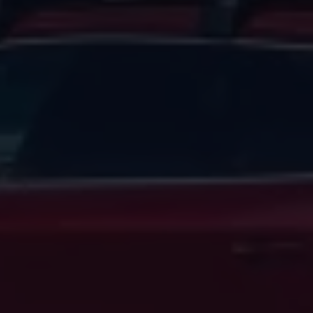
Magazin
Lifestyle
Transport
Familie
Elektromobilität
Volkswagen R
Pannen- und Unfallhilfe
Volkswagen Kundenbetreuung