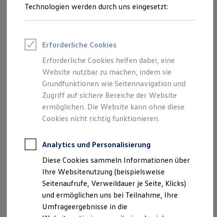
schneenasse Schuhe in den kälteren Wintermonaten.
Reifenpakete
Technologien werden durch uns eingesetzt:
Leasing
Fragen Sie das Produkt gern bei Ihrem
Volkswagen
Partner
Leasing-Angebote
an.
Gebrauchtwagen Leasing
Junge Gebrauchtwagen-Leasing
Erforderliche Cookies
Allwetterfußmatten anfragen
Elektroauto Leasing
Kleinwagen-Leasing
Erforderliche Cookies helfen dabei, eine
Leasing ohne Anzahlung
Website nutzbar zu machen, indem sie
Finanzierung
Autokredit mit Schlussrate
Grundfunktionen wie Seitennavigation und
Versicherungen und Garantien
Zugriff auf sichere Bereiche der Website
Kfz-Versicherung
ermöglichen. Die Website kann ohne diese
Restschuldversicherungen
Garantien
Cookies nicht richtig funktionieren.
Wartungsverträge
Geschäftskunden
Professional Class bei Volkswagen
Analytics und Personalisierung
Großkunden
Diese Cookies sammeln Informationen über
Behörden
Direktkunden
Ihre Websitenutzung (beispielsweise
Sonderfahrzeuge
Seitenaufrufe, Verweildauer je Seite, Klicks)
Anpfiff zum Gewinn
und ermöglichen uns bei Teilnahme, Ihre
Elektromobilität
Elektroautos
Umfrageergebnisse in die
ID. Tutorials