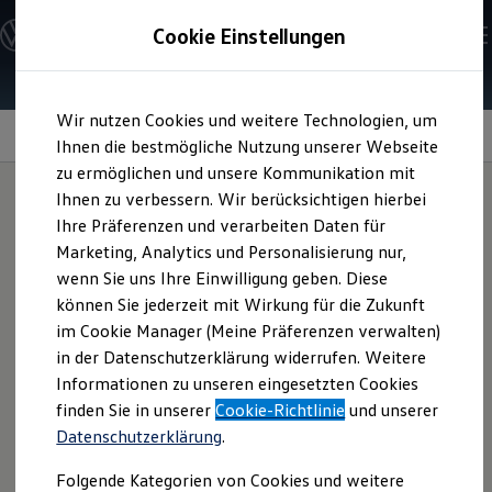
Modelle und Konfigurator
Cookie Einstellungen
Konfigurator
Modelle vergleichen
Konfiguration laden
Zum
Zum
Autosuche
Wir nutzen Cookies und weitere Technologien, um
Hauptinhalt
Footer
Elektroautos
springen
springen
Information
Ihnen die bestmögliche Nutzung unserer Webseite
ENERGY Sondermodelle
Nutzfahrzeuge
zu ermöglichen und unsere Kommunikation mit
SUV und CUV
Ihnen zu verbessern. Wir berücksichtigen hierbei
Familienautos
Ihre Präferenzen und verarbeiten Daten für
Kombis
Allwetterfußmatten
Kompaktwagen
Marketing, Analytics und Personalisierung nur,
Sportwagen
wenn Sie uns Ihre Einwilligung geben. Diese
Schnell verfügbare Fahrzeuge
für Ihren
Arteon
oder
Angebote und Produkte
können Sie jederzeit mit Wirkung für die Zukunft
Aktuelle Angebote
im Cookie Manager (Meine Präferenzen verwalten)
Arteon
Shooting Brake
E-Auto-Förderung
in der Datenschutzerklärung widerrufen. Weitere
Volkswagen Marktplatz
Informationen zu unseren eingesetzten Cookies
Die ENERGY Sondermodelle
Junge Gebrauchtwagen und Gebrauchtwagen
finden Sie in unserer
Cookie-Richtlinie
und unserer
Die langlebigen Allwetterfußmatten können Ihren Fußraum
Volkswagen Zertifizierte Gebrauchtwagen
Datenschutzerklärung
.
Elektromobilität bei Gebrauchtwagen
weitestgehend vor Nässe und Schmutz schützen – egal ob
Zubehör- und Serviceangebote
durch Staub und Sand im Sommer oder durch regen- sowie
Folgende Kategorien von Cookies und weitere
Saisonangebote