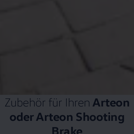
Zubehör
für Ihren
Arteon
oder
Arteon
Shooting
Brake