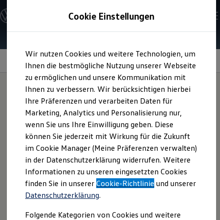
Modelle und Konfigurator
Cookie Einstellungen
Konfigurator
Modelle vergleichen
Konfiguration laden
Zum
Zum
Autosuche
Wir nutzen Cookies und weitere Technologien, um
Hauptinhalt
Footer
Elektroautos
springen
springen
Information
Ihnen die bestmögliche Nutzung unserer Webseite
ENERGY Sondermodelle
Nutzfahrzeuge
zu ermöglichen und unsere Kommunikation mit
SUV und CUV
Ihnen zu verbessern. Wir berücksichtigen hierbei
Familienautos
Ihre Präferenzen und verarbeiten Daten für
Kombis
20-Zoll-
Kompaktwagen
Marketing, Analytics und Personalisierung nur,
Sportwagen
wenn Sie uns Ihre Einwilligung geben. Diese
Schnell verfügbare Fahrzeuge
Leichtmetallfelgen
Angebote und Produkte
können Sie jederzeit mit Wirkung für die Zukunft
Aktuelle Angebote
im Cookie Manager (Meine Präferenzen verwalten)
„Rosario“
für Ihren
E-Auto-Förderung
in der Datenschutzerklärung widerrufen. Weitere
Volkswagen Marktplatz
Informationen zu unseren eingesetzten Cookies
Die ENERGY Sondermodelle
Arteon
oder
Arteon
Junge Gebrauchtwagen und Gebrauchtwagen
finden Sie in unserer
Cookie-Richtlinie
und unserer
Volkswagen Zertifizierte Gebrauchtwagen
Datenschutzerklärung
.
Elektromobilität bei Gebrauchtwagen
Shooting Brake
Zubehör- und Serviceangebote
Folgende Kategorien von Cookies und weitere
Saisonangebote