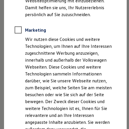
Websiteoptimierung mit einzubeziehen.
Elektrofahrzeugkonzepte
Damit helfen sie uns, Ihr Nutzererlebnis
ID. EVERY1
Reichweite
persönlich auf Sie zuzuschneiden.
Impressum
Nutzungsbedingungen
Reichweite der ID. Modelle
Datenschutzerklärungen
Cookie-Richtlinie
Reichweite im Winter
Lizenzhinweise Dritter
Rekuperation
Marketing
Laden
Angaben zum Digital Services Act (DSA)
EU Data Act
Wir nutzen diese Cookies und weitere
Laden unterwegs
Produktsicherheitsinformationen
Vertrag Widerrufen
Laden Zuhause
Technologien, um Ihnen auf Ihre Interessen
Ladestationen finden
zugeschnittene Werbung anzuzeigen,
Ladezeitensimulator
innerhalb und außerhalb der Volkswagen
Batterie
Disclaimer von Volkswagen AG
Sicherheit
Webseiten. Diese Cookies und weitere
Garantie und Lebensdauer
Technologien sammeln Informationen
Die in dieser Darstellung gezeigten Fahrzeuge und
Nachhaltigkeit
Ausstattungen können in einzelnen Details vom aktuellen
darüber, wie Sie unsere Webseite nutzen,
Technologie
Kosten und Kauf
deutschen Lieferprogramm abweichen. Abgebildet sind
zum Beispiel, welche Seiten Sie am meisten
Verbrauchskosten
teilweise Sonderausstattungen der Fahrzeuge gegen
besuchen oder wie Sie sich auf der Seite
Kaufoptionen
Mehrpreis.
bewegen. Der Zweck dieser Cookies und
E-Auto-Förderung
Bitte beachten Sie auch unseren Konfigurator für eine
Software und Konnektivität
weitere Technologien ist es, Ihnen für Sie
Übersicht der aktuell verfügbaren Modelle und Ausstattungen.
Die ID. Software 6
relevantere und an Ihre Interessen
ID. Software Versionen und Updates
Die angegebenen Verbrauchs- und Emissionswerte beziehen
angepasste Inhalte anzubieten. Sie werden
Digitale Extras
sich nicht auf ein einzelnes Fahrzeug und sind nicht Bestandteil
Schnittstellen zu Ihrem ID.