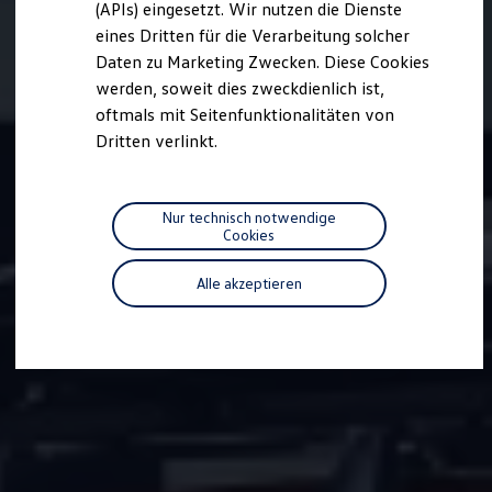
(APIs) eingesetzt. Wir nutzen die Dienste
Motorenöl und Flüssigkeiten
eines Dritten für die Verarbeitung solcher
Räder und Reifen
Pannen- und Unfallhilfe
Daten zu Marketing Zwecken. Diese Cookies
Economy Service
werden, soweit dies zweckdienlich ist,
Volkswagen Teile
oftmals mit Seitenfunktionalitäten von
Zubehör
Modellspezifisches Zubehör
Dritten verlinkt.
Schutz und Pflege
Transport
Entertainment und Elektronik
Individualisieren
Nur technisch notwendige
Wallbox und Ladekabel
Cookies
Digitale Extras
Dienste für Ihr Modell finden
Alle akzeptieren
Volkswagen Apps, Login und Shop
Handy und Fahrzeug verbinden
Updates für Software, Karten und Radio
Über Ihr Auto
Vorgängermodelle
Kundeninformationen
Volkswagen Kundenbetreuung
Warn- und Kontrollleuchten
Assistenzsysteme
Digitale Betriebsanleitung
Live Beratung