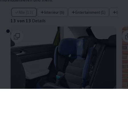
13 von 13 Details
Alle (13)
Interieur (6)
Entertainment (1)
Exteri
13 von 13
Details