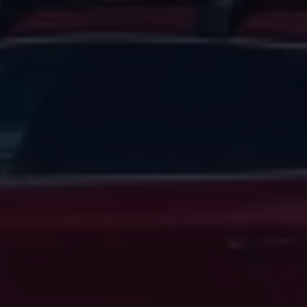
Magazin
Lifestyle
Transport
Familie
Elektromobilität
Volkswagen R
Pannen- und Unfallhilfe
Volkswagen Kundenbetreuung