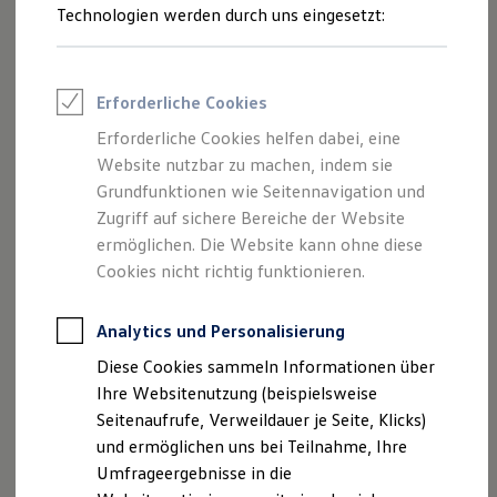
Reifenpakete
Technologien werden durch uns eingesetzt:
Leasing
Die in Dark Graphite Matt lackierte Felge unterstreicht mit
Leasing-Angebote
ihrem turbinenförmigen Speichen-Design die Dynamik
Gebrauchtwagen Leasing
Ihres
Arteon
Modells. Fragen Sie die Felgen gern bei Ihrem
Junge Gebrauchtwagen-Leasing
Erforderliche Cookies
Elektroauto Leasing
Volkswagen
Partner an.
Kleinwagen-Leasing
Erforderliche Cookies helfen dabei, eine
Leasing ohne Anzahlung
20-Zoll-Leichtmetallfelgen „Rosario“ anfragen
Website nutzbar zu machen, indem sie
Finanzierung
Autokredit mit Schlussrate
Grundfunktionen wie Seitennavigation und
Versicherungen und Garantien
Zugriff auf sichere Bereiche der Website
Kfz-Versicherung
ermöglichen. Die Website kann ohne diese
Restschuldversicherungen
Garantien
Cookies nicht richtig funktionieren.
Wartungsverträge
Geschäftskunden
Professional Class bei Volkswagen
Analytics und Personalisierung
Großkunden
Diese Cookies sammeln Informationen über
Behörden
Direktkunden
Ihre Websitenutzung (beispielsweise
Sonderfahrzeuge
Seitenaufrufe, Verweildauer je Seite, Klicks)
Anpfiff zum Gewinn
und ermöglichen uns bei Teilnahme, Ihre
Elektromobilität
Elektroautos
Umfrageergebnisse in die
ID. Tutorials