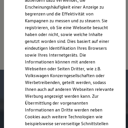
außerdem dazu verwendet, die
des Angebots, sondern dienen allein Vergleichszwecken
Hybridautos
Erscheinungshäufigkeit einer Anzeige zu
Marke und Erlebnis
zwischen den verschiedenen Fahrzeugtypen.
begrenzen und die Effektivität von
Volkswagen R und R Experience
Zusatzausstattungen und
Zubehör
(Anbauteile, Reifenformat
R-Modelle
Kampagnen zu messen und zu steuern. Sie
usw.) können relevante Fahrzeugparameter, wie
z. B.
Gewicht,
R Experience
Rollwiderstand und Aerodynamik verändern und neben
registrieren, ob Sie eine Webseite besucht
Driving Experience
Witterungs- und Verkehrsbedingungen sowie dem
haben oder nicht, sowie welche Inhalte
Volkswagen entdecken
individuellen Fahrverhalten den Kraftstoffverbrauch, den
Werkbesichtigung
genutzt worden sind. Dies basiert auf einer
Factory visit
Stromverbrauch, die CO₂-Emissionen und die
eindeutigen Identifikation Ihres Browsers
Lifestyle Shop
Fahrleistungswerte eines Fahrzeugs beeinflussen.
sowie Ihres Internetgeräts. Die
T-Roc Kollektion
Golf Kollektion
Informationen können mit anderen
ID. Kollektion
Webseiten oder Seiten Dritter, wie z.B.
Volkswagen Kollektion
Volkswagen Konzerngesellschaften oder
R-Kollektion
GTI Kollektion
Werbetreibenden, geteilt werden, sodass
Fußball Drop
Ihnen auch auf anderen Webseiten relevante
we drive football
Werbung angezeigt werden kann. Zur
#wedriveproud
Besitzer und Service
Übermittlung der vorgenannten
myVolkswagen
Informationen an Dritte werden neben
Software Updates
Cookies auch weitere Technologien wie
Service und Ersatzteile
Inspektion und HU/AU
beispielsweise serverseitige Schnittstellen
Reparaturen und Checks