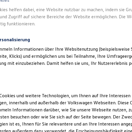
okies
Fragen Sie die Produkte gern bei Ihrem
Volkswagen
Partner an.
kies helfen dabei, eine Website nutzbar zu machen, indem sie G
nfragen
und Zugriff auf sichere Bereiche der Website ermöglichen. Die W
tig funktionieren.
rsonalisierung
mmeln Informationen über Ihre Websitenutzung (beispielsweise S
eite, Klicks) und ermöglichen uns bei Teilnahme, Ihre Umfrageerge
g mit einzubeziehen. Damit helfen sie uns, Ihr Nutzererlebnis pe
Cookies und weitere Technologien, um Ihnen auf Ihre Interessen
en, innerhalb und außerhalb der Volkswagen Webseiten. Diese C
meln Informationen darüber, wie Sie unsere Webseite nutzen, zu
sten besuchen oder wie Sie sich auf der Seite bewegen. Der Zwec
ien ist es, Ihnen für Sie relevantere und an Ihre Interessen ange
erden außerdem dazu verwendet, die Erscheinungshäufigkeit eine