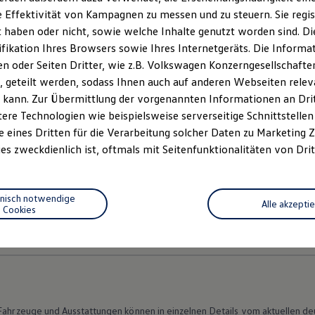
 Effektivität von Kampagnen zu messen und zu steuern. Sie regist
haben oder nicht, sowie welche Inhalte genutzt worden sind. Die
ifikation Ihres Browsers sowie Ihres Internetgeräts. Die Inform
 oder Seiten Dritter, wie z.B. Volkswagen Konzerngesellschafte
 geteilt werden, sodass Ihnen auch auf anderen Webseiten rel
 kann. Zur Übermittlung der vorgenannten Informationen an Dr
ere Technologien wie beispielsweise serverseitige Schnittstellen 
e eines Dritten für die Verarbeitung solcher Daten zu Marketing
es zweckdienlich ist, oftmals mit Seitenfunktionalitäten von Drit
hnisch notwendige
Alle akzepti
Cookies
Datenschutzerklärungen
Cookie-Richtlinie
Lizenzhinweise Dritter
EU Data Act
Produktsicherheitsinformationen
Vertrag Widerruf
n Fahrzeuge und Ausstattungen können in einzelnen Details vom aktuellen