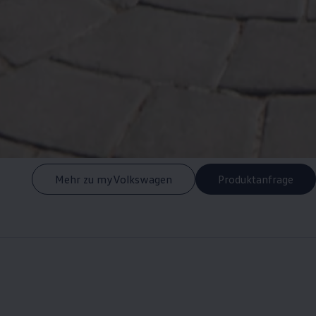
Mehr zu myVolkswagen
Produktanfrage