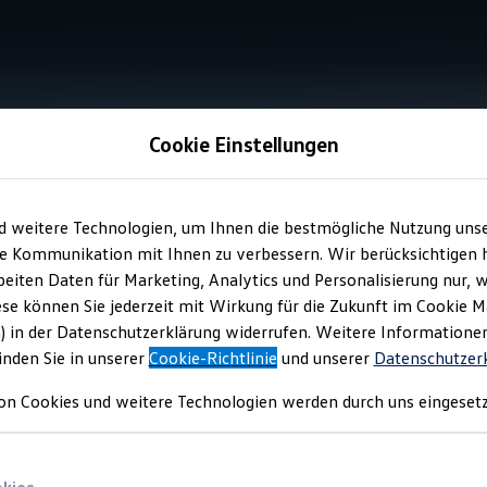
Cookie Einstellungen
Information
d weitere Technologien, um Ihnen die bestmögliche Nutzung uns
e Kommunikation mit Ihnen zu verbessern. Wir berücksichtigen h
eiten Daten für Marketing, Analytics und Personalisierung nur, w
 für Einstiegsleiste
fü
ese können Sie jederzeit mit Wirkung für die Zukunft im Cookie 
) in der Datenschutzerklärung widerrufen. Weitere Informatione
Arteon
Shooting Brake
inden Sie in unserer
Cookie-Richtlinie
und unserer
Datenschutzer
on Cookies und weitere Technologien werden durch uns eingesetz
ierstreifen optisch auf und helfen Sie gleichzeitig dabei, den Ein
hren. Dank der selbstklebenden Rückseite können die stylischen