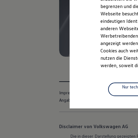
Elektrofahrzeugkonzepte
begrenzen und die
ID. EVERY1
Webseite besucht 
Reichweite
Reichweite der ID. Modelle
eindeutigen Ident
Reichweite im Winter
anderen Webseiten
Rekuperation
Werbetreibenden,
Laden
Laden unterwegs
angezeigt werden
Laden Zuhause
Cookies auch weit
Ladestationen finden
nutzen die Dienst
Ladezeitensimulator
Batterie
werden, soweit di
Sicherheit
Garantie und Lebensdauer
Nachhaltigkeit
Technologie
Nur tec
Kosten und Kauf
Impressum
Nutzungsbedingungen
Verbrauchskosten
Angaben zum Digital Services Act (DSA)
Kaufoptionen
E-Auto-Förderung
Software und Konnektivität
Die ID. Software 6
ID. Software Versionen und Updates
Disclaimer von Volkswagen AG
Digitale Extras
Schnittstellen zu Ihrem ID.
Die in dieser Darstellung gezeigte