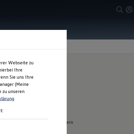
erer Webseite zu
ierbei Ihre
enn Sie uns Ihre
r Ihren
Manager (Meine
n zu unseren
klärung
.
t:
stiegsbereich möglichst vor Kratzern
 Schutzfolien einfach an den