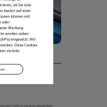
rieren, ob Sie eine
s basiert auf einer
ationen können mit
n oder
evante Werbung
itte werden neben
(APIs) eingesetzt. Wir
 Zwecken. Diese Cookies
ten verlinkt.
eren
en
 deutschen Lieferprogramm abweichen.