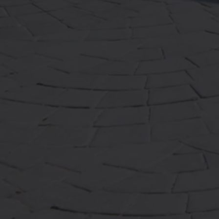
Magazin
Lifestyle
Transport
Familie
Elektromobilität
Volkswagen R
Pannen- und Unfallhilfe
Volkswagen Kundenbetreuung