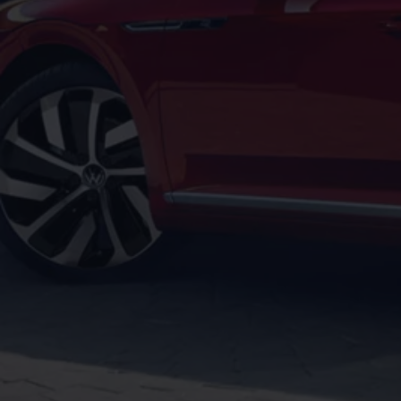
Motorenöl und Flüssigkeiten
Räder und Reifen
Pannen- und Unfallhilfe
Economy Service
Volkswagen Teile
Zubehör
Modellspezifisches Zubehör
Schutz und Pflege
Transport
Entertainment und Elektronik
Individualisieren
Wallbox und Ladekabel
Digitale Extras
Dienste für Ihr Modell finden
Volkswagen Apps, Login und Shop
Handy und Fahrzeug verbinden
Updates für Software, Karten und Radio
Über Ihr Auto
Vorgängermodelle
Kundeninformationen
Volkswagen Kundenbetreuung
Warn- und Kontrollleuchten
Assistenzsysteme
Digitale Betriebsanleitung
Live Beratung