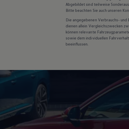
Hybridautos
Abgebildet sind teilweise Sonderau
Marke und Erlebnis
Bitte beachten Sie auch unseren Kon
Volkswagen R und R Experience
R-Modelle
Die angegebenen Verbrauchs- und Emi
R Experience
dienen allein Vergleichszwecken z
Driving Experience
können relevante Fahrzeugparamete
Volkswagen entdecken
sowie dem individuellen Fahrverhal
Werkbesichtigung
beeinflussen.
Factory visit
Lifestyle Shop
T-Roc Kollektion
Golf Kollektion
ID. Kollektion
Volkswagen Kollektion
R-Kollektion
GTI Kollektion
Fußball Drop
we drive football
#wedriveproud
Besitzer und Service
myVolkswagen
Software Updates
Service und Ersatzteile
Inspektion und HU/AU
Reparaturen und Checks