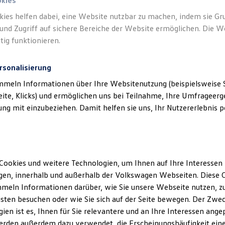
ssieren, fragen Sie diese gern bei Ihrem
Volkswagen
Partner an.
okies
kies helfen dabei, eine Website nutzbar zu machen, indem sie G
en
und Zugriff auf sichere Bereiche der Website ermöglichen. Die W
tig funktionieren.
rsonalisierung
mmeln Informationen über Ihre Websitenutzung (beispielsweise S
eite, Klicks) und ermöglichen uns bei Teilnahme, Ihre Umfrageerge
g mit einzubeziehen. Damit helfen sie uns, Ihr Nutzererlebnis pe
Cookies und weitere Technologien, um Ihnen auf Ihre Interessen
en, innerhalb und außerhalb der Volkswagen Webseiten. Diese C
meln Informationen darüber, wie Sie unsere Webseite nutzen, zu
sten besuchen oder wie Sie sich auf der Seite bewegen. Der Zwec
ien ist es, Ihnen für Sie relevantere und an Ihre Interessen ange
erden außerdem dazu verwendet, die Erscheinungshäufigkeit eine