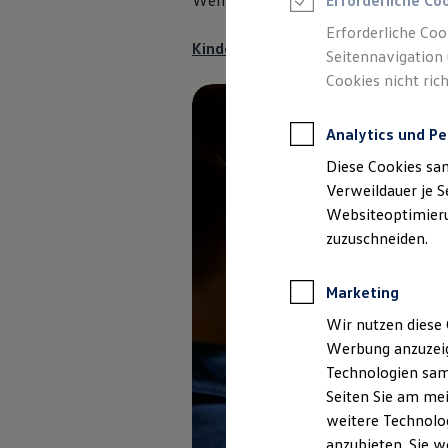
Wenn Sie sich für die Produkte intere
Erforderliche Co
Reifenpakete
Leasing
Erforderliche Coo
Leasing-Angebote
Kindersitz und Sitzschoner anfrag
Seitennavigation 
Gebrauchtwagen Leasing
Cookies nicht rich
Junge Gebrauchtwagen-Leasing
Elektroauto Leasing
Kleinwagen-Leasing
Analytics und Pe
Leasing ohne Anzahlung
Finanzierung
Diese Cookies sa
Autokredit mit Schlussrate
Versicherungen und Garantien
Verweildauer je S
Kfz-Versicherung
Websiteoptimierun
Restschuldversicherungen
zuzuschneiden.
Garantien
Wartungsverträge
Geschäftskunden
Marketing
Professional Class bei Volkswagen
Großkunden
Wir nutzen diese 
Behörden
Werbung anzuzeig
Direktkunden
Sonderfahrzeuge
Technologien sam
Anpfiff zum Gewinn
Seiten Sie am mei
Elektromobilität
weitere Technolog
Elektroautos
ID. Tutorials
anzubieten. Sie w