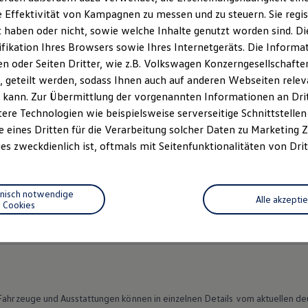
 Effektivität von Kampagnen zu messen und zu steuern. Sie regist
haben oder nicht, sowie welche Inhalte genutzt worden sind. Die
ifikation Ihres Browsers sowie Ihres Internetgeräts. Die Inform
 oder Seiten Dritter, wie z.B. Volkswagen Konzerngesellschafte
 geteilt werden, sodass Ihnen auch auf anderen Webseiten rel
 kann. Zur Übermittlung der vorgenannten Informationen an Dr
ere Technologien wie beispielsweise serverseitige Schnittstellen 
e eines Dritten für die Verarbeitung solcher Daten zu Marketing
es zweckdienlich ist, oftmals mit Seitenfunktionalitäten von Drit
hnisch notwendige
Alle akzepti
Datenschutzerklärungen
Cookie-Richtlinie
Lizenzhinweise Dritter
Cookies
EU Data Act
Produktsicherheitsinformationen
Vertrag Widerruf
n Fahrzeuge und Ausstattungen können in einzelnen Details vom aktuellen