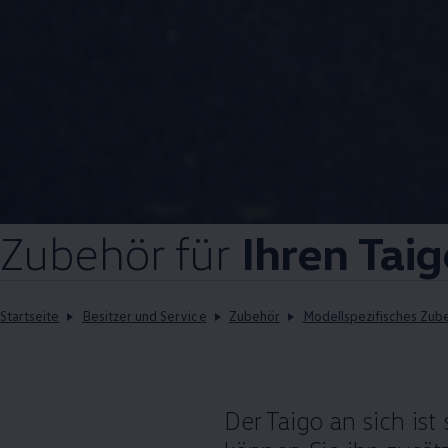
Zubehör
für
Ihren Tai
Startseite
Besitzer und Service
Zubehör
Modellspezifisches Zub
Der Taigo an sich ist