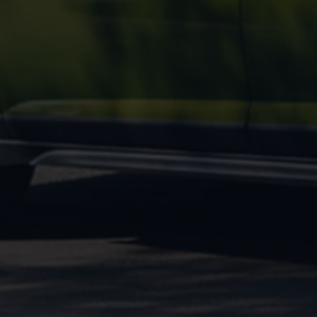
Motorenöl und Flüssigkeiten
Räder und Reifen
Pannen- und Unfallhilfe
Economy Service
Volkswagen Teile
Zubehör
Modellspezifisches Zubehör
Schutz und Pflege
Transport
Entertainment und Elektronik
Individualisieren
Wallbox und Ladekabel
Digitale Extras
Dienste für Ihr Modell finden
Volkswagen Apps, Login und Shop
Handy und Fahrzeug verbinden
Updates für Software, Karten und Radio
Über Ihr Auto
Vorgängermodelle
Kundeninformationen
Volkswagen Kundenbetreuung
Warn- und Kontrollleuchten
Assistenzsysteme
Digitale Betriebsanleitung
Live Beratung