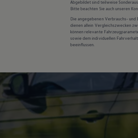
Abgebildet sind teilweise Sonderau
Hybridautos
Bitte beachten Sie auch unseren Kon
Marke und Erlebnis
Volkswagen R und R Experience
Die angegebenen Verbrauchs- und Emi
R-Modelle
dienen allein Vergleichszwecken z
R Experience
Driving Experience
können relevante Fahrzeugparamete
Volkswagen entdecken
sowie dem individuellen Fahrverhal
Werkbesichtigung
beeinflussen.
Factory visit
Lifestyle Shop
T-Roc Kollektion
Golf Kollektion
ID. Kollektion
Volkswagen Kollektion
R-Kollektion
GTI Kollektion
Fußball Drop
we drive football
#wedriveproud
Besitzer und Service
myVolkswagen
Software Updates
Service und Ersatzteile
Inspektion und HU/AU
Reparaturen und Checks