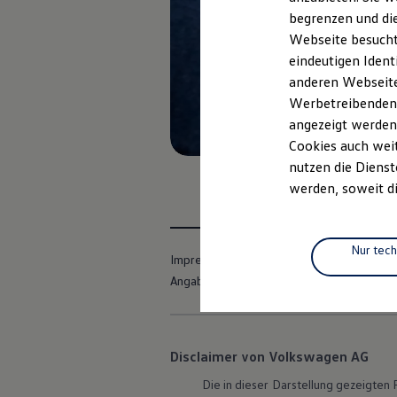
Elektrofahrzeugkonzepte
begrenzen und die
ID. EVERY1
Webseite besucht 
Reichweite
Reichweite der ID. Modelle
eindeutigen Ident
Reichweite im Winter
anderen Webseiten
Rekuperation
Werbetreibenden,
Laden
Laden unterwegs
angezeigt werden
Laden Zuhause
Cookies auch weit
Ladestationen finden
nutzen die Dienst
Ladezeitensimulator
Batterie
werden, soweit di
Sicherheit
Garantie und Lebensdauer
Nachhaltigkeit
Technologie
Nur tec
Impressum
Nutzungsbedingungen
Kosten und Kauf
Verbrauchskosten
Angaben zum Digital Services Act (DSA)
Kaufoptionen
E-Auto-Förderung
Software und Konnektivität
Die ID. Software 6
Disclaimer von Volkswagen AG
ID. Software Versionen und Updates
Digitale Extras
Die in dieser Darstellung gezeigte
Schnittstellen zu Ihrem ID.