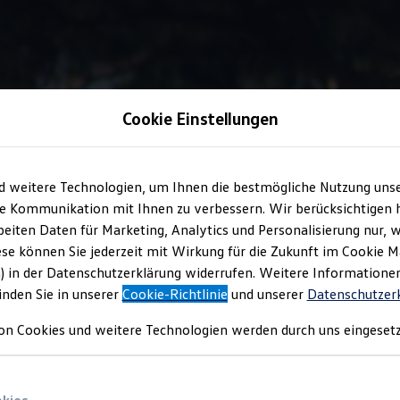
Cookie Einstellungen
Information
d weitere Technologien, um Ihnen die bestmögliche Nutzung uns
e Kommunikation mit Ihnen zu verbessern. Wir berücksichtigen h
eiten Daten für Marketing, Analytics und Personalisierung nur, w
 und Sitzschoner
für Ih
ese können Sie jederzeit mit Wirkung für die Zukunft im Cookie 
) in der Datenschutzerklärung widerrufen. Weitere Informatione
inden Sie in unserer
Cookie-Richtlinie
und unserer
Datenschutzer
ör
werden in aufwendigen Testverfahren geprüft, damit Ihr Kind 
on Cookies und weitere Technologien werden durch uns eingesetz
Mit dem zusätzlichen Sitzschoner können Sie die Polster außerde
 zu Kindersitzen besuchen Sie unsere Seite
Fahren mit Kindern 