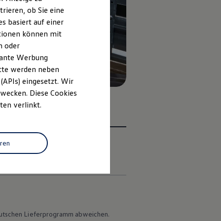
rieren, ob Sie eine
s basiert auf einer
ationen können mit
n oder
evante Werbung
itte werden neben
(APIs) eingesetzt. Wir
 Zwecken. Diese Cookies
ten verlinkt.
eren
en
 deutschen Lieferprogramm abweichen.