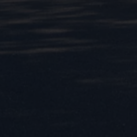
Magazin
Lifestyle
Transport
Familie
Elektromobilität
Volkswagen R
Pannen- und Unfallhilfe
Volkswagen Kundenbetreuung