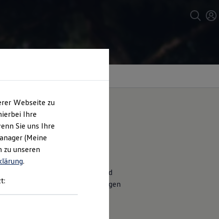
erer Webseite zu
ierbei Ihre
enn Sie uns Ihre
ren Taigo
Manager (Meine
n zu unseren
klärung
.
geschützter einschlafen kann und
t:
m weitestgehend vor Verschmutzungen
und Jugendlichen
.