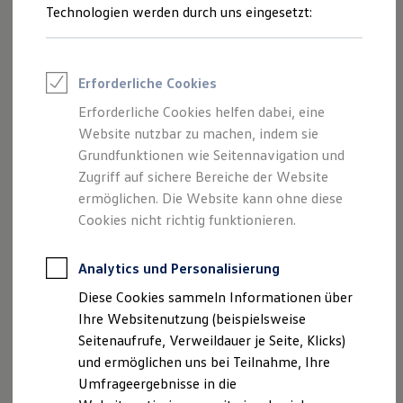
Reifenpakete
Technologien werden durch uns eingesetzt:
Reifentaschen-Set anfragen
Leasing
Leasing-Angebote
Gebrauchtwagen Leasing
Junge Gebrauchtwagen-Leasing
Erforderliche Cookies
Elektroauto Leasing
Kleinwagen-Leasing
Erforderliche Cookies helfen dabei, eine
Leasing ohne Anzahlung
Website nutzbar zu machen, indem sie
Finanzierung
Autokredit mit Schlussrate
Grundfunktionen wie Seitennavigation und
Versicherungen und Garantien
Zugriff auf sichere Bereiche der Website
Kfz-Versicherung
ermöglichen. Die Website kann ohne diese
Restschuldversicherungen
Garantien
Cookies nicht richtig funktionieren.
Wartungsverträge
Geschäftskunden
Professional Class bei Volkswagen
Analytics und Personalisierung
Großkunden
Diese Cookies sammeln Informationen über
Behörden
Direktkunden
Ihre Websitenutzung (beispielsweise
Sonderfahrzeuge
Seitenaufrufe, Verweildauer je Seite, Klicks)
Impressum
Nutzungsbedingungen
Anpfiff zum Gewinn
und ermöglichen uns bei Teilnahme, Ihre
Datenschutzerklärungen
Cookie-Richtlinie
Elektromobilität
Elektroautos
Umfrageergebnisse in die
Lizenzhinweise Dritter
ID. Tutorials