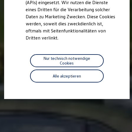
(APIs) eingesetzt. Wir nutzen die Dienste
Motorenöl und Flüssigkeiten
eines Dritten für die Verarbeitung solcher
Räder und Reifen
Pannen- und Unfallhilfe
Daten zu Marketing Zwecken. Diese Cookies
Economy Service
werden, soweit dies zweckdienlich ist,
Volkswagen Teile
oftmals mit Seitenfunktionalitäten von
Zubehör
Modellspezifisches Zubehör
Dritten verlinkt.
Schutz und Pflege
Transport
Entertainment und Elektronik
Individualisieren
Nur technisch notwendige
Wallbox und Ladekabel
Cookies
Digitale Extras
Dienste für Ihr Modell finden
Alle akzeptieren
Volkswagen Apps, Login und Shop
Handy und Fahrzeug verbinden
Updates für Software, Karten und Radio
Über Ihr Auto
Vorgängermodelle
Kundeninformationen
Volkswagen Kundenbetreuung
Warn- und Kontrollleuchten
Assistenzsysteme
Digitale Betriebsanleitung
Live Beratung