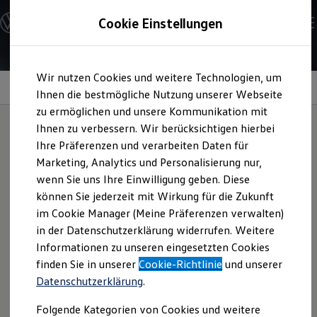
Modelle und Konfigurator
Cookie Einstellungen
Konfigurator
Modelle vergleichen
Konfiguration laden
Zum
Zum
Autosuche
Wir nutzen Cookies und weitere Technologien, um
Hauptinhalt
Footer
Elektroautos
springen
springen
Information
Ihnen die bestmögliche Nutzung unserer Webseite
ENERGY Sondermodelle
Nutzfahrzeuge
zu ermöglichen und unsere Kommunikation mit
SUV und CUV
Ihnen zu verbessern. Wir berücksichtigen hierbei
Familienautos
Ihre Präferenzen und verarbeiten Daten für
Kombis
Reifentaschen-Set
Kompaktwagen
Marketing, Analytics und Personalisierung nur,
Sportwagen
wenn Sie uns Ihre Einwilligung geben. Diese
Schnell verfügbare Fahrzeuge
Angebote und Produkte
können Sie jederzeit mit Wirkung für die Zukunft
Das vierteilige Reifentaschen-Set kann einen schonenden
Aktuelle Angebote
im Cookie Manager (Meine Präferenzen verwalten)
Transport und die werterhaltende Lagerung Ihrer Räder in
E-Auto-Förderung
in der Datenschutzerklärung widerrufen. Weitere
Volkswagen Marktplatz
Garage und Keller ermöglichen. Außen befinden sich
Informationen zu unseren eingesetzten Cookies
Die ENERGY Sondermodelle
separate Taschen zur Aufbewahrung der Radbolzen. Durch
Junge Gebrauchtwagen und Gebrauchtwagen
finden Sie in unserer
Cookie-Richtlinie
und unserer
Kennzeichnung auf der Tasche ist eine einfache Zuordnung
Volkswagen Zertifizierte Gebrauchtwagen
Datenschutzerklärung
.
Elektromobilität bei Gebrauchtwagen
der Räder möglich. Fragen Sie das Produkt gern bei Ihrem
Zubehör- und Serviceangebote
Volkswagen
Partner an.
Folgende Kategorien von Cookies und weitere
Saisonangebote