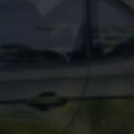
Magazin
Lifestyle
Transport
Familie
Elektromobilität
Volkswagen R
Pannen- und Unfallhilfe
Volkswagen Kundenbetreuung