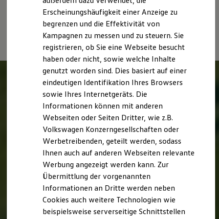
außerdem dazu verwendet, die
Hybridautos
individuellen Fahrverhalten den Kraftstoffverbrauch, den
Erscheinungshäufigkeit einer Anzeige zu
Marke und Erlebnis
Stromverbrauch, die CO₂-Emissionen und die
begrenzen und die Effektivität von
Volkswagen R und R Experience
Fahrleistungswerte eines Fahrzeugs beeinflussen.
R-Modelle
Kampagnen zu messen und zu steuern. Sie
R Experience
registrieren, ob Sie eine Webseite besucht
Driving Experience
haben oder nicht, sowie welche Inhalte
Volkswagen entdecken
Werkbesichtigung
genutzt worden sind. Dies basiert auf einer
Factory visit
eindeutigen Identifikation Ihres Browsers
Lifestyle Shop
sowie Ihres Internetgeräts. Die
T-Roc Kollektion
Golf Kollektion
Informationen können mit anderen
ID. Kollektion
Webseiten oder Seiten Dritter, wie z.B.
Volkswagen Kollektion
Volkswagen Konzerngesellschaften oder
R-Kollektion
GTI Kollektion
Werbetreibenden, geteilt werden, sodass
Fußball Drop
Ihnen auch auf anderen Webseiten relevante
we drive football
Werbung angezeigt werden kann. Zur
#wedriveproud
Besitzer und Service
Übermittlung der vorgenannten
myVolkswagen
Informationen an Dritte werden neben
Software Updates
Cookies auch weitere Technologien wie
Service und Ersatzteile
Inspektion und HU/AU
beispielsweise serverseitige Schnittstellen
Reparaturen und Checks