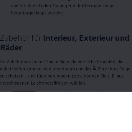
und für einen freien Zugang zum Kofferraum sogar
heruntergeklappt werden.
Zubehör
für
Interieur, Exterieur und
Räder
Im Zubehörsortiment finden Sie viele nützliche Produkte, die
dabei helfen können, den Innenraum und das Äußere Ihres Taigo
zu schützen – und für einen runden Look, können Sie
z. B.
aus
verschiedenen Leichtmetallfelgen wählen.
9 von 9 Details
Alle (9)
Interieur (4)
Exterieur (1)
Räder (4)
9 von 9
Details