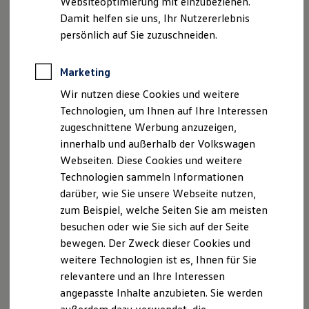
Websiteoptimierung mit einzubeziehen.
Angaben zum Digital Services Act (DSA)
EU Data Act
Elektrofahrzeugkonzepte
Damit helfen sie uns, Ihr Nutzererlebnis
Produktsicherheitsinformationen
Vertrag Widerrufen
ID. EVERY1
Reichweite
persönlich auf Sie zuzuschneiden.
Reichweite der ID. Modelle
Reichweite im Winter
Rekuperation
Marketing
Disclaimer von Volkswagen AG
Laden
Wir nutzen diese Cookies und weitere
Laden unterwegs
Die in dieser Darstellung gezeigten Fahrzeuge und
Laden Zuhause
Ausstattungen können in einzelnen Details vom aktuellen
Technologien, um Ihnen auf Ihre Interessen
Ladestationen finden
deutschen Lieferprogramm abweichen. Abgebildet sind
zugeschnittene Werbung anzuzeigen,
Ladezeitensimulator
teilweise Sonderausstattungen der Fahrzeuge gegen
innerhalb und außerhalb der Volkswagen
Batterie
Mehrpreis.
Sicherheit
Webseiten. Diese Cookies und weitere
Bitte beachten Sie auch unseren Konfigurator für eine
Garantie und Lebensdauer
Technologien sammeln Informationen
Nachhaltigkeit
Übersicht der aktuell verfügbaren Modelle und Ausstattungen.
darüber, wie Sie unsere Webseite nutzen,
Technologie
Die angegebenen Verbrauchs- und Emissionswerte beziehen
Kosten und Kauf
zum Beispiel, welche Seiten Sie am meisten
Verbrauchskosten
sich nicht auf ein einzelnes Fahrzeug und sind nicht Bestandteil
besuchen oder wie Sie sich auf der Seite
Kaufoptionen
des Angebots, sondern dienen allein Vergleichszwecken
bewegen. Der Zweck dieser Cookies und
E-Auto-Förderung
zwischen den verschiedenen Fahrzeugtypen.
Software und Konnektivität
weitere Technologien ist es, Ihnen für Sie
Zusatzausstattungen und
Zubehör
(Anbauteile, Reifenformat
Die ID. Software 6
relevantere und an Ihre Interessen
usw.) können relevante Fahrzeugparameter, wie
z. B.
Gewicht,
ID. Software Versionen und Updates
Rollwiderstand und Aerodynamik verändern und neben
angepasste Inhalte anzubieten. Sie werden
Digitale Extras
Schnittstellen zu Ihrem ID.
Witterungs- und Verkehrsbedingungen sowie dem