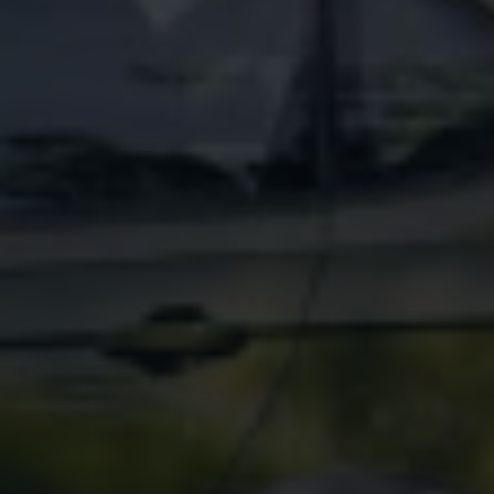
Magazin
Lifestyle
Transport
Familie
Elektromobilität
Volkswagen R
Pannen- und Unfallhilfe
Volkswagen Kundenbetreuung