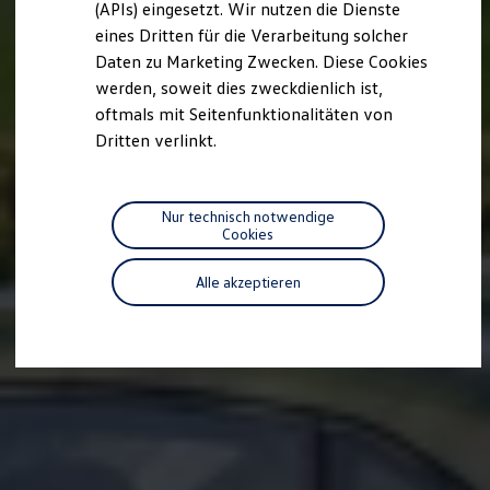
(APIs) eingesetzt. Wir nutzen die Dienste
Motorenöl und Flüssigkeiten
eines Dritten für die Verarbeitung solcher
Räder und Reifen
Pannen- und Unfallhilfe
Daten zu Marketing Zwecken. Diese Cookies
Economy Service
werden, soweit dies zweckdienlich ist,
Volkswagen Teile
oftmals mit Seitenfunktionalitäten von
Zubehör
Modellspezifisches Zubehör
Dritten verlinkt.
Schutz und Pflege
Transport
Entertainment und Elektronik
Individualisieren
Nur technisch notwendige
Wallbox und Ladekabel
Cookies
Digitale Extras
Dienste für Ihr Modell finden
Alle akzeptieren
Volkswagen Apps, Login und Shop
Handy und Fahrzeug verbinden
Updates für Software, Karten und Radio
Über Ihr Auto
Vorgängermodelle
Kundeninformationen
Volkswagen Kundenbetreuung
Warn- und Kontrollleuchten
Assistenzsysteme
Digitale Betriebsanleitung
Live Beratung