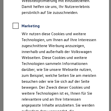
Websiteoptimierung mit einzubeziehen.
Lizenzhinweise Dritter
Elektrofahrzeugkonzepte
Damit helfen sie uns, Ihr Nutzererlebnis
Angaben zum Digital Services Act (DSA)
EU Data Act
ID. EVERY1
Reichweite
persönlich auf Sie zuzuschneiden.
Produktsicherheitsinformationen
Vertrag Widerrufen
Reichweite der ID. Modelle
Reichweite im Winter
Rekuperation
Marketing
Laden
Disclaimer von Volkswagen AG
Wir nutzen diese Cookies und weitere
Laden unterwegs
Laden Zuhause
Technologien, um Ihnen auf Ihre Interessen
Die in dieser Darstellung gezeigten Fahrzeuge und
Ladestationen finden
Ausstattungen können in einzelnen Details vom aktuellen
zugeschnittene Werbung anzuzeigen,
Ladezeitensimulator
deutschen Lieferprogramm abweichen. Abgebildet sind
innerhalb und außerhalb der Volkswagen
Batterie
teilweise Sonderausstattungen der Fahrzeuge gegen
Sicherheit
Webseiten. Diese Cookies und weitere
Garantie und Lebensdauer
Mehrpreis.
Technologien sammeln Informationen
Nachhaltigkeit
Bitte beachten Sie auch unseren Konfigurator für eine
darüber, wie Sie unsere Webseite nutzen,
Technologie
Übersicht der aktuell verfügbaren Modelle und Ausstattungen.
Kosten und Kauf
zum Beispiel, welche Seiten Sie am meisten
Verbrauchskosten
Die angegebenen Verbrauchs- und Emissionswerte beziehen
besuchen oder wie Sie sich auf der Seite
Kaufoptionen
sich nicht auf ein einzelnes Fahrzeug und sind nicht Bestandteil
bewegen. Der Zweck dieser Cookies und
E-Auto-Förderung
des Angebots, sondern dienen allein Vergleichszwecken
Software und Konnektivität
weitere Technologien ist es, Ihnen für Sie
zwischen den verschiedenen Fahrzeugtypen.
Die ID. Software 6
relevantere und an Ihre Interessen
Zusatzausstattungen und
Zubehör
(Anbauteile, Reifenformat
ID. Software Versionen und Updates
angepasste Inhalte anzubieten. Sie werden
Digitale Extras
usw.) können relevante Fahrzeugparameter, wie
z. B.
Gewicht,
Schnittstellen zu Ihrem ID.
Rollwiderstand und Aerodynamik verändern und neben