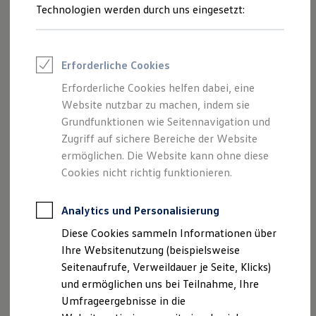
Produkte gern bei Ihrem
Volkswagen
Partner an.
Reifenpakete
Technologien werden durch uns eingesetzt:
Leasing
Leasing-Angebote
Schutzfolien für Einstiegsleisten anfragen
Gebrauchtwagen Leasing
Junge Gebrauchtwagen-Leasing
Erforderliche Cookies
Elektroauto Leasing
Kleinwagen-Leasing
Erforderliche Cookies helfen dabei, eine
Leasing ohne Anzahlung
Website nutzbar zu machen, indem sie
Finanzierung
Autokredit mit Schlussrate
Grundfunktionen wie Seitennavigation und
Versicherungen und Garantien
Zugriff auf sichere Bereiche der Website
Kfz-Versicherung
ermöglichen. Die Website kann ohne diese
Restschuldversicherungen
Garantien
Cookies nicht richtig funktionieren.
Wartungsverträge
Geschäftskunden
Professional Class bei Volkswagen
Analytics und Personalisierung
Großkunden
Diese Cookies sammeln Informationen über
Behörden
Direktkunden
Ihre Websitenutzung (beispielsweise
Sonderfahrzeuge
Seitenaufrufe, Verweildauer je Seite, Klicks)
Anpfiff zum Gewinn
und ermöglichen uns bei Teilnahme, Ihre
Impressum
Nutzungsbedingungen
Elektromobilität
Elektroautos
Umfrageergebnisse in die
Datenschutzerklärungen
Cookie-Richtlinie
ID. Tutorials