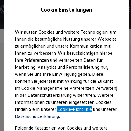
Modelle und Konfigurator
Cookie Einstellungen
Konfigurator
Modelle vergleichen
Konfiguration laden
Zum
Zum
Autosuche
Wir nutzen Cookies und weitere Technologien, um
Hauptinhalt
Footer
Elektroautos
springen
springen
Information
Ihnen die bestmögliche Nutzung unserer Webseite
ENERGY Sondermodelle
Nutzfahrzeuge
zu ermöglichen und unsere Kommunikation mit
SUV und CUV
Ihnen zu verbessern. Wir berücksichtigen hierbei
Familienautos
Ihre Präferenzen und verarbeiten Daten für
Kombis
Schutzfolien für
Kompaktwagen
Marketing, Analytics und Personalisierung nur,
Sportwagen
wenn Sie uns Ihre Einwilligung geben. Diese
Schnell verfügbare Fahrzeuge
Einstiegsleisten
für
Angebote und Produkte
können Sie jederzeit mit Wirkung für die Zukunft
Aktuelle Angebote
im Cookie Manager (Meine Präferenzen verwalten)
Ihren Taigo
E-Auto-Förderung
in der Datenschutzerklärung widerrufen. Weitere
Volkswagen Marktplatz
Informationen zu unseren eingesetzten Cookies
Die ENERGY Sondermodelle
Junge Gebrauchtwagen und Gebrauchtwagen
finden Sie in unserer
Cookie-Richtlinie
und unserer
Diese Schutzfolien sehen nicht nur gut aus, sondern können
Volkswagen Zertifizierte Gebrauchtwagen
Datenschutzerklärung
.
Elektromobilität bei Gebrauchtwagen
auch dabei helfen, den Türschwellerbereich vor Kratzern
Zubehör- und Serviceangebote
und anderen Beschädigungen zu schützen. Fragen Sie die
Folgende Kategorien von Cookies und weitere
Saisonangebote