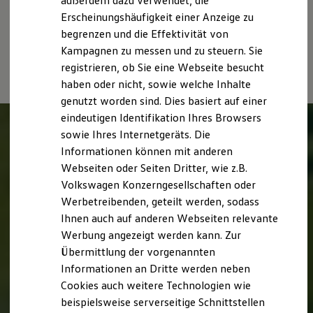
außerdem dazu verwendet, die
Hybridautos
Witterungs- und Verkehrsbedingungen sowie dem
Erscheinungshäufigkeit einer Anzeige zu
Marke und Erlebnis
individuellen Fahrverhalten den Kraftstoffverbrauch, den
begrenzen und die Effektivität von
Volkswagen R und R Experience
Stromverbrauch, die CO₂-Emissionen und die
R-Modelle
Kampagnen zu messen und zu steuern. Sie
Fahrleistungswerte eines Fahrzeugs beeinflussen.
R Experience
registrieren, ob Sie eine Webseite besucht
Driving Experience
haben oder nicht, sowie welche Inhalte
Volkswagen entdecken
Werkbesichtigung
genutzt worden sind. Dies basiert auf einer
Factory visit
eindeutigen Identifikation Ihres Browsers
Lifestyle Shop
sowie Ihres Internetgeräts. Die
T-Roc Kollektion
Golf Kollektion
Informationen können mit anderen
ID. Kollektion
Webseiten oder Seiten Dritter, wie z.B.
Volkswagen Kollektion
Volkswagen Konzerngesellschaften oder
R-Kollektion
GTI Kollektion
Werbetreibenden, geteilt werden, sodass
Fußball Drop
Ihnen auch auf anderen Webseiten relevante
we drive football
Werbung angezeigt werden kann. Zur
#wedriveproud
Besitzer und Service
Übermittlung der vorgenannten
myVolkswagen
Informationen an Dritte werden neben
Software Updates
Cookies auch weitere Technologien wie
Service und Ersatzteile
Inspektion und HU/AU
beispielsweise serverseitige Schnittstellen
Reparaturen und Checks