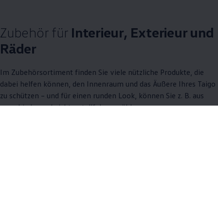
Zubehör
für
Interieur, Exterieur und
Räder
Im Zubehörsortiment finden Sie viele nützliche Produkte, die
dabei helfen können, den Innenraum und das Äußere Ihres Taigo
zu schützen – und für einen runden Look, können Sie
z. B.
aus
verschiedenen Leichtmetallfelgen wählen.
9 von 9 Details
Alle (9)
Interieur (4)
Exterieur (1)
Räder (4)
9 von 9
Details