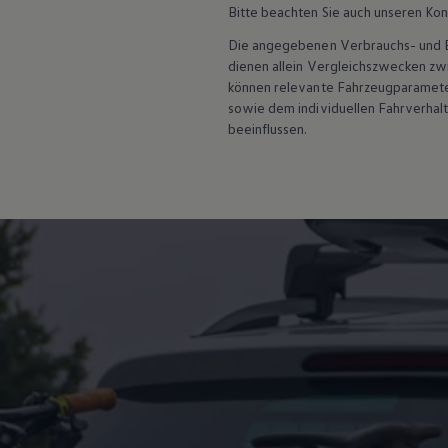
Hybridautos
Bitte beachten Sie auch unseren Kon
Marke und Erlebnis
Die angegebenen Verbrauchs- und Emi
Volkswagen R und R Experience
R-Modelle
dienen allein Vergleichszwecken z
R Experience
können relevante Fahrzeugparamete
Driving Experience
sowie dem individuellen Fahrverhal
Volkswagen entdecken
beeinflussen.
Werkbesichtigung
Factory visit
Lifestyle Shop
T-Roc Kollektion
Golf Kollektion
ID. Kollektion
Volkswagen Kollektion
R-Kollektion
GTI Kollektion
Fußball Drop
we drive football
#wedriveproud
Besitzer und Service
myVolkswagen
Software Updates
Service und Ersatzteile
Inspektion und HU/AU
Reparaturen und Checks