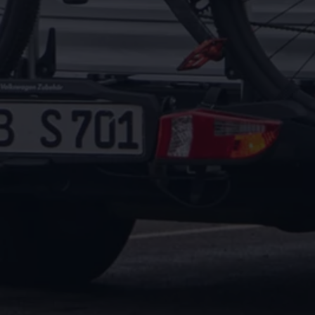
Magazin
Lifestyle
Transport
Familie
Elektromobilität
Volkswagen R
Pannen- und Unfallhilfe
Volkswagen Kundenbetreuung