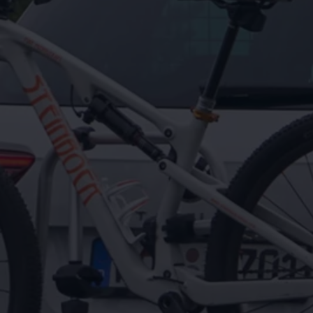
Motorenöl und Flüssigkeiten
Räder und Reifen
Pannen- und Unfallhilfe
Economy Service
Volkswagen Teile
Zubehör
Modellspezifisches Zubehör
Schutz und Pflege
Transport
Entertainment und Elektronik
Individualisieren
Wallbox und Ladekabel
Digitale Extras
Dienste für Ihr Modell finden
Volkswagen Apps, Login und Shop
Handy und Fahrzeug verbinden
Updates für Software, Karten und Radio
Über Ihr Auto
Vorgängermodelle
Kundeninformationen
Volkswagen Kundenbetreuung
Warn- und Kontrollleuchten
Assistenzsysteme
Digitale Betriebsanleitung
Live Beratung