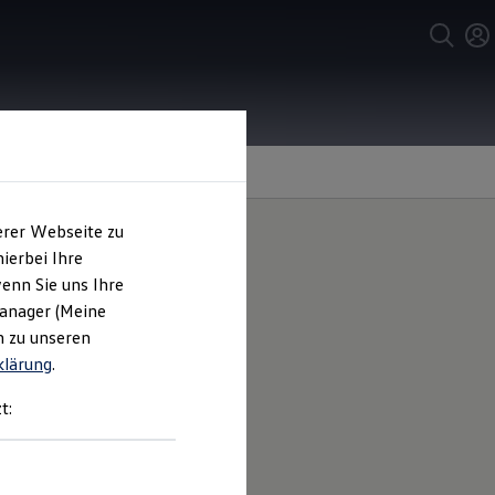
erer Webseite zu
ierbei Ihre
enn Sie uns Ihre
stadt“
für
Manager (Meine
n zu unseren
klärung
.
t:
erdanken dem 5-Doppelspeichen-