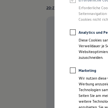
Erforderliche Co
Reifenpakete
Leasing
20-Zoll-Leichtmetallfelgen „Kapst
Erforderliche Coo
Leasing-Angebote
Seitennavigation 
Gebrauchtwagen Leasing
Cookies nicht rich
Junge Gebrauchtwagen-Leasing
Elektroauto Leasing
Kleinwagen-Leasing
Analytics und Pe
Leasing ohne Anzahlung
Finanzierung
Diese Cookies sa
Autokredit mit Schlussrate
Versicherungen und Garantien
Verweildauer je S
Kfz-Versicherung
Websiteoptimierun
Restschuldversicherungen
zuzuschneiden.
Garantien
Wartungsverträge
Geschäftskunden
Marketing
Professional Class bei Volkswagen
Großkunden
Wir nutzen diese 
Behörden
Werbung anzuzeig
Direktkunden
Sonderfahrzeuge
Technologien sam
Anpfiff zum Gewinn
Seiten Sie am mei
Elektromobilität
weitere Technolog
Elektroautos
ID. Tutorials
anzubieten. Sie w