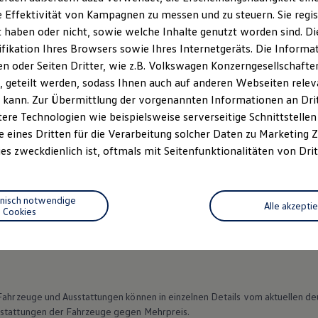
 Effektivität von Kampagnen zu messen und zu steuern. Sie regist
haben oder nicht, sowie welche Inhalte genutzt worden sind. Die
ifikation Ihres Browsers sowie Ihres Internetgeräts. Die Inform
 oder Seiten Dritter, wie z.B. Volkswagen Konzerngesellschafte
 geteilt werden, sodass Ihnen auch auf anderen Webseiten rel
 kann. Zur Übermittlung der vorgenannten Informationen an Dr
ere Technologien wie beispielsweise serverseitige Schnittstellen 
e eines Dritten für die Verarbeitung solcher Daten zu Marketing
es zweckdienlich ist, oftmals mit Seitenfunktionalitäten von Drit
Datenschutzerklärungen
Cookie-Richtlinie
Lizenzhinweise Dritter
hnisch notwendige
Alle akzepti
Cookies
EU Data Act
Produktsicherheitsinformationen
Vertrag Widerruf
n Fahrzeuge und Ausstattungen können in einzelnen Details vom aktuellen
sstattungen der Fahrzeuge gegen Mehrpreis.