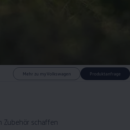
Mehr zu myVolkswagen
Produktanfrage
m
Zubehör
schaffen