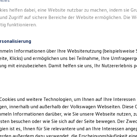
okies
adt“ anfragen
kies helfen dabei, eine Website nutzbar zu machen, indem sie G
und Zugriff auf sichere Bereiche der Website ermöglichen. Die W
tig funktionieren.
rsonalisierung
mmeln Informationen über Ihre Websitenutzung (beispielsweise S
eite, Klicks) und ermöglichen uns bei Teilnahme, Ihre Umfrageerge
g mit einzubeziehen. Damit helfen sie uns, Ihr Nutzererlebnis pe
Cookies und weitere Technologien, um Ihnen auf Ihre Interessen
en, innerhalb und außerhalb der Volkswagen Webseiten. Diese C
meln Informationen darüber, wie Sie unsere Webseite nutzen, zu
sten besuchen oder wie Sie sich auf der Seite bewegen. Der Zwec
ien ist es, Ihnen für Sie relevantere und an Ihre Interessen ange
erden außerdem dazu verwendet, die Erscheinungshäufigkeit eine