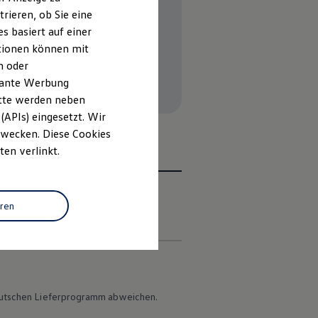
rieren, ob Sie eine
s basiert auf einer
ationen können mit
n oder
evante Werbung
itte werden neben
(APIs) eingesetzt. Wir
 Zwecken. Diese Cookies
ten verlinkt.
eren
en
 deutschen Lieferprogramm abweichen.