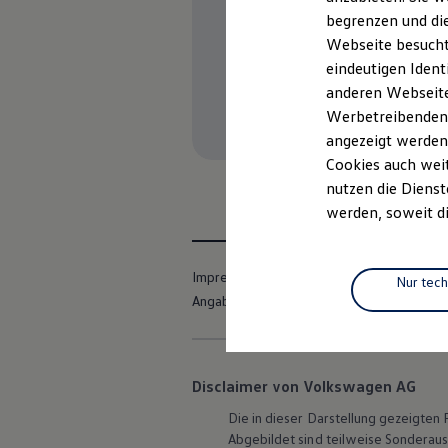
Elektrofahrzeugkonzepte
begrenzen und die
ID. EVERY1
Webseite besucht 
Reichweite
Reichweite der ID. Modelle
eindeutigen Ident
Reichweite im Winter
anderen Webseiten
Rekuperation
Werbetreibenden,
Laden
Laden unterwegs
angezeigt werden
Laden Zuhause
Cookies auch weit
Ladestationen finden
nutzen die Dienst
Ladezeitensimulator
Batterie
werden, soweit di
Sicherheit
Garantie und Lebensdauer
Nachhaltigkeit
Impressum
Nutzungsbedingungen
Technologie
Nur tec
Kosten und Kauf
Angaben zum Digital Services Act (DSA)
Verbrauchskosten
Kaufoptionen
E-Auto-Förderung
Software und Konnektivität
Disclaimer von Volkswagen AG
Die ID. Software 6
ID. Software Versionen und Updates
Die in dieser Darstellung gezeigte
Digitale Extras
Abgebildet sind teilweise Sonderau
Schnittstellen zu Ihrem ID.