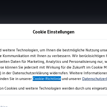
Cookie Einstellungen
Information
d weitere Technologien, um Ihnen die bestmögliche Nutzung uns
e Kommunikation mit Ihnen zu verbessern. Wir berücksichtigen h
eiten Daten für Marketing, Analytics und Personalisierung nur, w
chtmetallfelgen „Kap
ese können Sie jederzeit mit Wirkung für die Zukunft im Cookie 
) in der Datenschutzerklärung widerrufen. Weitere Informatione
inden Sie in unserer
Cookie-Richtlinie
und unserer
Datenschutzer
on Cookies und weitere Technologien werden durch uns eingesetz
en Blicke auf sich. Sie entstammen dem R-Felgenprogramm und v
Sie die Felgen gern bei Ihrem
Volkswagen
Partner an.