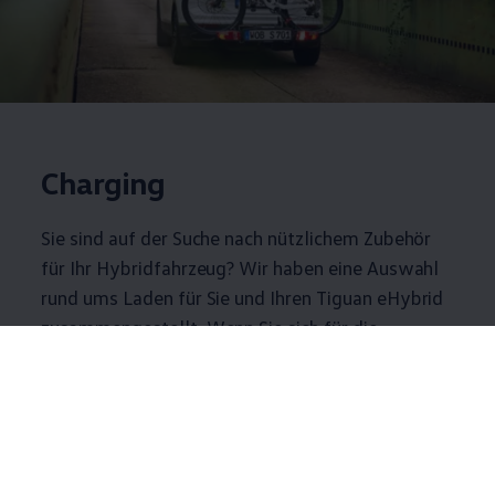
Charging
Sie sind auf der Suche nach nützlichem
Zubehör
für Ihr Hybridfahrzeug? Wir haben eine Auswahl
rund ums Laden für Sie und Ihren
Tiguan
eHybrid
zusammengestellt. Wenn Sie sich für die
Produkte interessieren, fragen Sie diese gern bei
Ihrem
Volkswagen
Partner an.
Produktanfrage