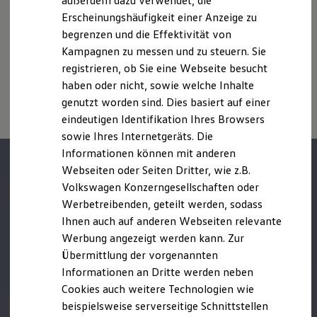
außerdem dazu verwendet, die
Zusatzausstattungen und
Zubehör
(Anbauteile, Reifenformat
Hybridautos
Erscheinungshäufigkeit einer Anzeige zu
usw.) können relevante Fahrzeugparameter, wie
z. B.
Gewicht,
Marke und Erlebnis
Rollwiderstand und Aerodynamik verändern und neben
begrenzen und die Effektivität von
Volkswagen R und R Experience
R-Modelle
Witterungs- und Verkehrsbedingungen sowie dem
Kampagnen zu messen und zu steuern. Sie
R Experience
individuellen Fahrverhalten den Kraftstoffverbrauch, den
registrieren, ob Sie eine Webseite besucht
Driving Experience
Stromverbrauch, die CO₂-Emissionen und die
haben oder nicht, sowie welche Inhalte
Volkswagen entdecken
Fahrleistungswerte eines Fahrzeugs beeinflussen.
Werkbesichtigung
genutzt worden sind. Dies basiert auf einer
Factory visit
eindeutigen Identifikation Ihres Browsers
Lifestyle Shop
sowie Ihres Internetgeräts. Die
T-Roc Kollektion
Golf Kollektion
Informationen können mit anderen
ID. Kollektion
Webseiten oder Seiten Dritter, wie z.B.
Volkswagen Kollektion
Volkswagen Konzerngesellschaften oder
R-Kollektion
GTI Kollektion
Werbetreibenden, geteilt werden, sodass
Fußball Drop
Ihnen auch auf anderen Webseiten relevante
we drive football
Werbung angezeigt werden kann. Zur
#wedriveproud
Besitzer und Service
Übermittlung der vorgenannten
myVolkswagen
Informationen an Dritte werden neben
Software Updates
Cookies auch weitere Technologien wie
Service und Ersatzteile
Inspektion und HU/AU
beispielsweise serverseitige Schnittstellen
Reparaturen und Checks