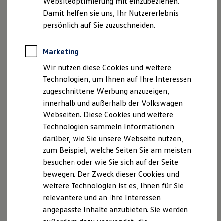
Websiteoptimierung mit einzubeziehen.
Impressum
Nutzungsbedingungen
Elektrofahrzeugkonzepte
Damit helfen sie uns, Ihr Nutzererlebnis
Datenschutzerklärungen
Cookie-Richtlinie
ID. EVERY1
Reichweite
persönlich auf Sie zuzuschneiden.
Lizenzhinweise Dritter
Reichweite der ID. Modelle
Angaben zum Digital Services Act (DSA)
EU Data Act
Reichweite im Winter
Produktsicherheitsinformationen
Vertrag Widerrufen
Rekuperation
Marketing
Laden
Wir nutzen diese Cookies und weitere
Laden unterwegs
Laden Zuhause
Technologien, um Ihnen auf Ihre Interessen
Ladestationen finden
Disclaimer von Volkswagen AG
zugeschnittene Werbung anzuzeigen,
Ladezeitensimulator
innerhalb und außerhalb der Volkswagen
Batterie
Die in dieser Darstellung gezeigten Fahrzeuge und
Sicherheit
Ausstattungen können in einzelnen Details vom aktuellen
Webseiten. Diese Cookies und weitere
Garantie und Lebensdauer
deutschen Lieferprogramm abweichen. Abgebildet sind
Technologien sammeln Informationen
Nachhaltigkeit
teilweise Sonderausstattungen der Fahrzeuge gegen
darüber, wie Sie unsere Webseite nutzen,
Technologie
Mehrpreis.
Kosten und Kauf
zum Beispiel, welche Seiten Sie am meisten
Bitte beachten Sie auch unseren Konfigurator für eine
Verbrauchskosten
besuchen oder wie Sie sich auf der Seite
Kaufoptionen
Übersicht der aktuell verfügbaren Modelle und Ausstattungen.
bewegen. Der Zweck dieser Cookies und
E-Auto-Förderung
Die angegebenen Verbrauchs- und Emissionswerte beziehen
Software und Konnektivität
weitere Technologien ist es, Ihnen für Sie
Die ID. Software 6
sich nicht auf ein einzelnes Fahrzeug und sind nicht Bestandteil
relevantere und an Ihre Interessen
ID. Software Versionen und Updates
des Angebots, sondern dienen allein Vergleichszwecken
angepasste Inhalte anzubieten. Sie werden
Digitale Extras
zwischen den verschiedenen Fahrzeugtypen.
Schnittstellen zu Ihrem ID.