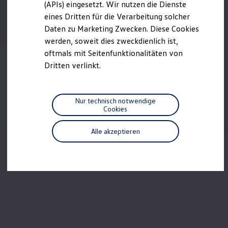
(APIs) eingesetzt. Wir nutzen die Dienste
Motorenöl und Flüssigkeiten
eines Dritten für die Verarbeitung solcher
Räder und Reifen
Pannen- und Unfallhilfe
Daten zu Marketing Zwecken. Diese Cookies
Economy Service
werden, soweit dies zweckdienlich ist,
Volkswagen Teile
oftmals mit Seitenfunktionalitäten von
Zubehör
Modellspezifisches Zubehör
Dritten verlinkt.
Schutz und Pflege
Transport
Entertainment und Elektronik
Individualisieren
Nur technisch notwendige
Wallbox und Ladekabel
Cookies
Digitale Extras
Dienste für Ihr Modell finden
Alle akzeptieren
Volkswagen Apps, Login und Shop
Handy und Fahrzeug verbinden
Updates für Software, Karten und Radio
Über Ihr Auto
Vorgängermodelle
Kundeninformationen
Volkswagen Kundenbetreuung
Warn- und Kontrollleuchten
Assistenzsysteme
Digitale Betriebsanleitung
Live Beratung