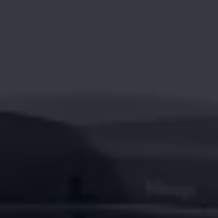
Magazin
Lifestyle
Transport
Familie
Elektromobilität
Volkswagen R
Pannen- und Unfallhilfe
Volkswagen Kundenbetreuung