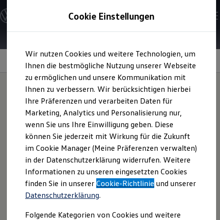
Modelle und Konfigurator
Cookie Einstellungen
Konfigurator
Modelle vergleichen
Konfiguration laden
Zum
Zum
Autosuche
Wir nutzen Cookies und weitere Technologien, um
Hauptinhalt
Footer
Elektroautos
springen
springen
Information
Ihnen die bestmögliche Nutzung unserer Webseite
ENERGY Sondermodelle
Nutzfahrzeuge
zu ermöglichen und unsere Kommunikation mit
SUV und CUV
Ihnen zu verbessern. Wir berücksichtigen hierbei
Familienautos
Ihre Präferenzen und verarbeiten Daten für
Kombis
Dekorfolie „Wolfsburg
Kompaktwagen
Marketing, Analytics und Personalisierung nur,
Sportwagen
wenn Sie uns Ihre Einwilligung geben. Diese
Schnell verfügbare Fahrzeuge
Wappen“
für Ihren
Angebote und Produkte
können Sie jederzeit mit Wirkung für die Zukunft
Aktuelle Angebote
im Cookie Manager (Meine Präferenzen verwalten)
Tiguan
E-Auto-Förderung
in der Datenschutzerklärung widerrufen. Weitere
Volkswagen Marktplatz
Informationen zu unseren eingesetzten Cookies
Die ENERGY Sondermodelle
Junge Gebrauchtwagen und Gebrauchtwagen
finden Sie in unserer
Cookie-Richtlinie
und unserer
Zeigen Sie Ihre Liebe zum
Volkswagen
und seiner
Volkswagen Zertifizierte Gebrauchtwagen
Datenschutzerklärung
.
Elektromobilität bei Gebrauchtwagen
Geburtsstätte und statten Sie Ihren
Tiguan
mit dem
Zubehör- und Serviceangebote
Wolfsburger Stadtwappen aus. Das hochwertige Emblem
Folgende Kategorien von Cookies und weitere
Saisonangebote