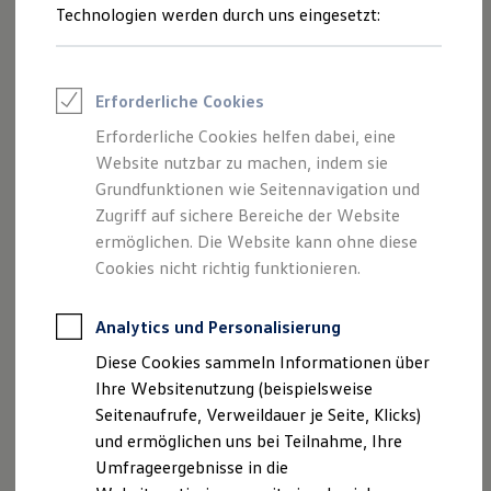
kann dank rückseitiger Klebeschicht einfach an Ihrem SUV
Reifenpakete
Technologien werden durch uns eingesetzt:
Leasing
angebracht werden. Fragen Sie das Produkt gern bei Ihrem
Leasing-Angebote
Volkswagen
Partner an.
Gebrauchtwagen Leasing
Junge Gebrauchtwagen-Leasing
Erforderliche Cookies
Dekorfolie „Wolfsburg Wappen“ anfragen
Elektroauto Leasing
Kleinwagen-Leasing
Erforderliche Cookies helfen dabei, eine
Leasing ohne Anzahlung
Website nutzbar zu machen, indem sie
Finanzierung
Autokredit mit Schlussrate
Grundfunktionen wie Seitennavigation und
Versicherungen und Garantien
Zugriff auf sichere Bereiche der Website
Kfz-Versicherung
ermöglichen. Die Website kann ohne diese
Restschuldversicherungen
Garantien
Cookies nicht richtig funktionieren.
Wartungsverträge
Geschäftskunden
Professional Class bei Volkswagen
Analytics und Personalisierung
Großkunden
Diese Cookies sammeln Informationen über
Behörden
Direktkunden
Ihre Websitenutzung (beispielsweise
Sonderfahrzeuge
Seitenaufrufe, Verweildauer je Seite, Klicks)
Anpfiff zum Gewinn
und ermöglichen uns bei Teilnahme, Ihre
Elektromobilität
Elektroautos
Umfrageergebnisse in die
ID. Tutorials