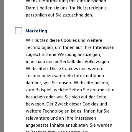
Websiteoptimierung mit einzubeziehen.
Produktsicherheitsinformationen
Vertrag Widerrufen
Elektrofahrzeugkonzepte
Damit helfen sie uns, Ihr Nutzererlebnis
ID. EVERY1
Reichweite
persönlich auf Sie zuzuschneiden.
Reichweite der ID. Modelle
Disclaimer von Volkswagen AG
Reichweite im Winter
Rekuperation
Marketing
Die in dieser Darstellung gezeigten Fahrzeuge und
Laden
Ausstattungen können in einzelnen Details vom aktuellen
Wir nutzen diese Cookies und weitere
Laden unterwegs
Laden Zuhause
deutschen Lieferprogramm abweichen. Abgebildet sind
Technologien, um Ihnen auf Ihre Interessen
Ladestationen finden
teilweise Sonderausstattungen der Fahrzeuge gegen
zugeschnittene Werbung anzuzeigen,
Ladezeitensimulator
Mehrpreis.
innerhalb und außerhalb der Volkswagen
Batterie
Bitte beachten Sie auch unseren Konfigurator für eine
Sicherheit
Webseiten. Diese Cookies und weitere
Übersicht der aktuell verfügbaren Modelle und Ausstattungen.
Garantie und Lebensdauer
Technologien sammeln Informationen
Nachhaltigkeit
Die angegebenen Verbrauchs- und Emissionswerte beziehen
darüber, wie Sie unsere Webseite nutzen,
Technologie
sich nicht auf ein einzelnes Fahrzeug und sind nicht Bestandteil
Kosten und Kauf
zum Beispiel, welche Seiten Sie am meisten
des Angebots, sondern dienen allein Vergleichszwecken
Verbrauchskosten
besuchen oder wie Sie sich auf der Seite
Kaufoptionen
zwischen den verschiedenen Fahrzeugtypen.
bewegen. Der Zweck dieser Cookies und
E-Auto-Förderung
Zusatzausstattungen und
Zubehör
(Anbauteile, Reifenformat
Software und Konnektivität
weitere Technologien ist es, Ihnen für Sie
usw.) können relevante Fahrzeugparameter, wie
z. B.
Gewicht,
Die ID. Software 6
Rollwiderstand und Aerodynamik verändern und neben
relevantere und an Ihre Interessen
ID. Software Versionen und Updates
Witterungs- und Verkehrsbedingungen sowie dem
angepasste Inhalte anzubieten. Sie werden
Digitale Extras
individuellen Fahrverhalten den Kraftstoffverbrauch, den
Schnittstellen zu Ihrem ID.