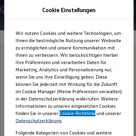
Modelle und Konfigurator
Cookie Einstellungen
Konfigurator
Modelle vergleichen
Konfiguration laden
Zum
Zum
Autosuche
Wir nutzen Cookies und weitere Technologien, um
Hauptinhalt
Footer
Elektroautos
springen
springen
Information
Ihnen die bestmögliche Nutzung unserer Webseite
ENERGY Sondermodelle
Nutzfahrzeuge
zu ermöglichen und unsere Kommunikation mit
SUV und CUV
Ihnen zu verbessern. Wir berücksichtigen hierbei
Familienautos
Ihre Präferenzen und verarbeiten Daten für
Kombis
Allwetterfußmatten
für
Kompaktwagen
Marketing, Analytics und Personalisierung nur,
Sportwagen
wenn Sie uns Ihre Einwilligung geben. Diese
Schnell verfügbare Fahrzeuge
Ihren
Touareg
Angebote und Produkte
können Sie jederzeit mit Wirkung für die Zukunft
Aktuelle Angebote
im Cookie Manager (Meine Präferenzen verwalten)
E-Auto-Förderung
in der Datenschutzerklärung widerrufen. Weitere
Volkswagen Marktplatz
Diese Fußmatten können den Fußinnenraum schonen und
Informationen zu unseren eingesetzten Cookies
Die ENERGY Sondermodelle
sind robust, langlebig sowie auf Ihren
Touareg
Junge Gebrauchtwagen und Gebrauchtwagen
finden Sie in unserer
Cookie-Richtlinie
und unserer
zugeschnitten. Fragen Sie das Produkt gern bei Ihrem
Volkswagen Zertifizierte Gebrauchtwagen
Datenschutzerklärung
.
Elektromobilität bei Gebrauchtwagen
Volkswagen
Partner an.
Zubehör- und Serviceangebote
Folgende Kategorien von Cookies und weitere
Saisonangebote