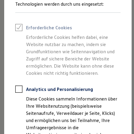
Allwetterfußmatten anfragen
Reifenpakete
Technologien werden durch uns eingesetzt:
Leasing
Leasing-Angebote
Gebrauchtwagen Leasing
Junge Gebrauchtwagen-Leasing
Erforderliche Cookies
Elektroauto Leasing
Kleinwagen-Leasing
Erforderliche Cookies helfen dabei, eine
Leasing ohne Anzahlung
Website nutzbar zu machen, indem sie
Finanzierung
Autokredit mit Schlussrate
Grundfunktionen wie Seitennavigation und
Versicherungen und Garantien
Zugriff auf sichere Bereiche der Website
Kfz-Versicherung
ermöglichen. Die Website kann ohne diese
Restschuldversicherungen
Garantien
Cookies nicht richtig funktionieren.
Wartungsverträge
Geschäftskunden
Professional Class bei Volkswagen
Analytics und Personalisierung
Großkunden
Diese Cookies sammeln Informationen über
Behörden
Direktkunden
Ihre Websitenutzung (beispielsweise
Impressum
Nutzungsbedingungen
Sonderfahrzeuge
Seitenaufrufe, Verweildauer je Seite, Klicks)
Datenschutzerklärungen
Cookie-Richtlinie
Anpfiff zum Gewinn
und ermöglichen uns bei Teilnahme, Ihre
Lizenzhinweise Dritter
Elektromobilität
Elektroautos
Umfrageergebnisse in die
Angaben zum Digital Services Act (DSA)
EU Data Act
ID. Tutorials