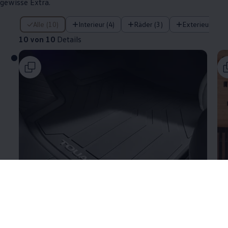
gewisse Extra.
10 von 10 Details
Alle (10)
Interieur (4)
Räder (3)
Exterieur (3)
10 von 10
Details