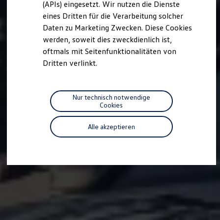
(APIs) eingesetzt. Wir nutzen die Dienste
Motorenöl und Flüssigkeiten
eines Dritten für die Verarbeitung solcher
Räder und Reifen
Pannen- und Unfallhilfe
Daten zu Marketing Zwecken. Diese Cookies
Economy Service
werden, soweit dies zweckdienlich ist,
Volkswagen Teile
oftmals mit Seitenfunktionalitäten von
Zubehör
Modellspezifisches Zubehör
Dritten verlinkt.
Schutz und Pflege
Transport
Entertainment und Elektronik
Individualisieren
Nur technisch notwendige
Wallbox und Ladekabel
Cookies
Digitale Extras
Dienste für Ihr Modell finden
Alle akzeptieren
Volkswagen Apps, Login und Shop
Handy und Fahrzeug verbinden
Updates für Software, Karten und Radio
Über Ihr Auto
Vorgängermodelle
Kundeninformationen
Volkswagen Kundenbetreuung
Warn- und Kontrollleuchten
Assistenzsysteme
Digitale Betriebsanleitung
Live Beratung