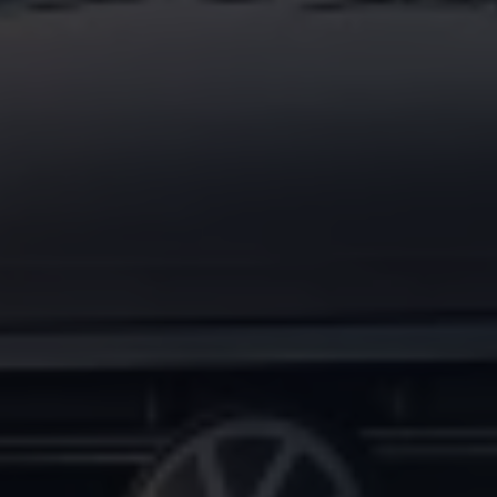
Magazin
Lifestyle
Transport
Familie
Elektromobilität
Volkswagen R
Pannen- und Unfallhilfe
Volkswagen Kundenbetreuung