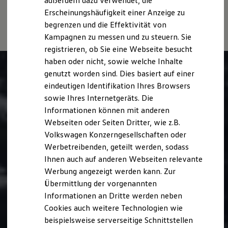
außerdem dazu verwendet, die
Hybridautos
Stromverbrauch, die CO₂-Emissionen und die
Erscheinungshäufigkeit einer Anzeige zu
Marke und Erlebnis
Fahrleistungswerte eines Fahrzeugs beeinflussen.
begrenzen und die Effektivität von
Volkswagen R und R Experience
R-Modelle
Kampagnen zu messen und zu steuern. Sie
R Experience
registrieren, ob Sie eine Webseite besucht
Driving Experience
haben oder nicht, sowie welche Inhalte
Volkswagen entdecken
Werkbesichtigung
genutzt worden sind. Dies basiert auf einer
Factory visit
eindeutigen Identifikation Ihres Browsers
Lifestyle Shop
sowie Ihres Internetgeräts. Die
T-Roc Kollektion
Golf Kollektion
Informationen können mit anderen
ID. Kollektion
Webseiten oder Seiten Dritter, wie z.B.
Volkswagen Kollektion
Volkswagen Konzerngesellschaften oder
R-Kollektion
GTI Kollektion
Werbetreibenden, geteilt werden, sodass
Fußball Drop
Ihnen auch auf anderen Webseiten relevante
we drive football
Werbung angezeigt werden kann. Zur
#wedriveproud
Besitzer und Service
Übermittlung der vorgenannten
myVolkswagen
Informationen an Dritte werden neben
Software Updates
Cookies auch weitere Technologien wie
Service und Ersatzteile
Inspektion und HU/AU
beispielsweise serverseitige Schnittstellen
Reparaturen und Checks