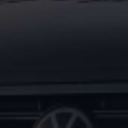
Magazin
Lifestyle
Transport
Familie
Elektromobilität
Volkswagen R
Pannen- und Unfallhilfe
Volkswagen Kundenbetreuung