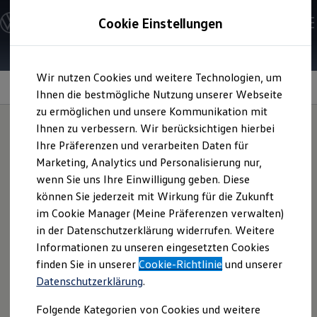
Modelle und Konfigurator
Cookie Einstellungen
Konfigurator
Modelle vergleichen
Konfiguration laden
Zum
Zum
Autosuche
Wir nutzen Cookies und weitere Technologien, um
Hauptinhalt
Footer
Elektroautos
springen
springen
Information
Ihnen die bestmögliche Nutzung unserer Webseite
ENERGY Sondermodelle
Nutzfahrzeuge
zu ermöglichen und unsere Kommunikation mit
SUV und CUV
Ihnen zu verbessern. Wir berücksichtigen hierbei
Familienautos
Ihre Präferenzen und verarbeiten Daten für
Kombis
Babyschale und
Kompaktwagen
Marketing, Analytics und Personalisierung nur,
Sportwagen
wenn Sie uns Ihre Einwilligung geben. Diese
Schnell verfügbare Fahrzeuge
Basisstation
für Ihren
Angebote und Produkte
können Sie jederzeit mit Wirkung für die Zukunft
Aktuelle Angebote
im Cookie Manager (Meine Präferenzen verwalten)
Touareg
E-Auto-Förderung
in der Datenschutzerklärung widerrufen. Weitere
Volkswagen Marktplatz
Informationen zu unseren eingesetzten Cookies
Die ENERGY Sondermodelle
Junge Gebrauchtwagen und Gebrauchtwagen
finden Sie in unserer
Cookie-Richtlinie
und unserer
Die Babyschale bietet hohen Komfort für die kleinsten
Volkswagen Zertifizierte Gebrauchtwagen
Datenschutzerklärung
.
Elektromobilität bei Gebrauchtwagen
Mitfahrer ab der Geburt bis zu 15 Monaten. Sie lässt sich auf
Zubehör- und Serviceangebote
der Basisstation um 90° drehen, so können Sie Ihr Kind
Folgende Kategorien von Cookies und weitere
Saisonangebote