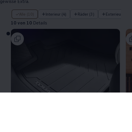
gewisse Extra.
10 von 10 Details
Alle (10)
Interieur (4)
Räder (3)
Exterieur (3)
10 von 10
Details