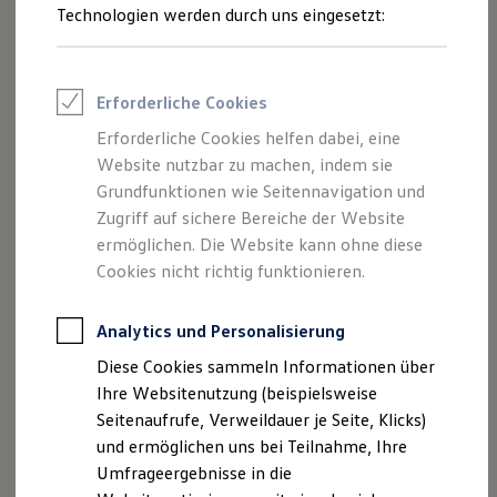
bequem hineinsetzen. Sie wollen mehr zum Thema
Reifenpakete
Technologien werden durch uns eingesetzt:
Leasing
Kindersitze erfahren? Schauen Sie gern bei unserer Seite
Leasing-Angebote
Fahren mit Kindern und Jugendlichen
vorbei.
Gebrauchtwagen Leasing
Junge Gebrauchtwagen-Leasing
Erforderliche Cookies
Wenn Sie sich für die Produkte interessieren, fragen Sie
Elektroauto Leasing
Kleinwagen-Leasing
diese gern bei Ihrem
Volkswagen
Partner an.
Erforderliche Cookies helfen dabei, eine
Leasing ohne Anzahlung
Website nutzbar zu machen, indem sie
Finanzierung
Babyschale und Basisstation anfragen
Autokredit mit Schlussrate
Grundfunktionen wie Seitennavigation und
Versicherungen und Garantien
Zugriff auf sichere Bereiche der Website
Kfz-Versicherung
ermöglichen. Die Website kann ohne diese
Restschuldversicherungen
Garantien
Cookies nicht richtig funktionieren.
Wartungsverträge
Geschäftskunden
Professional Class bei Volkswagen
Analytics und Personalisierung
Großkunden
Diese Cookies sammeln Informationen über
Behörden
Direktkunden
Ihre Websitenutzung (beispielsweise
Sonderfahrzeuge
Seitenaufrufe, Verweildauer je Seite, Klicks)
Anpfiff zum Gewinn
und ermöglichen uns bei Teilnahme, Ihre
Elektromobilität
Elektroautos
Umfrageergebnisse in die
ID. Tutorials