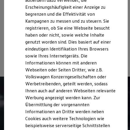
außerdem dazu verwendet, die
sich nicht auf ein einzelnes Fahrzeug und sind nicht Bestandteil
Hybridautos
Erscheinungshäufigkeit einer Anzeige zu
des Angebots, sondern dienen allein Vergleichszwecken
Marke und Erlebnis
begrenzen und die Effektivität von
Volkswagen R und R Experience
zwischen den verschiedenen Fahrzeugtypen.
R-Modelle
Kampagnen zu messen und zu steuern. Sie
Zusatzausstattungen und
Zubehör
(Anbauteile, Reifenformat
R Experience
usw.) können relevante Fahrzeugparameter, wie
z. B.
Gewicht,
registrieren, ob Sie eine Webseite besucht
Driving Experience
Rollwiderstand und Aerodynamik verändern und neben
haben oder nicht, sowie welche Inhalte
Volkswagen entdecken
Witterungs- und Verkehrsbedingungen sowie dem
Werkbesichtigung
genutzt worden sind. Dies basiert auf einer
individuellen Fahrverhalten den Kraftstoffverbrauch, den
Factory visit
eindeutigen Identifikation Ihres Browsers
Lifestyle Shop
Stromverbrauch, die CO₂-Emissionen und die
sowie Ihres Internetgeräts. Die
T-Roc Kollektion
Fahrleistungswerte eines Fahrzeugs beeinflussen.
Golf Kollektion
Informationen können mit anderen
ID. Kollektion
Webseiten oder Seiten Dritter, wie z.B.
Volkswagen Kollektion
Volkswagen Konzerngesellschaften oder
R-Kollektion
GTI Kollektion
Werbetreibenden, geteilt werden, sodass
Fußball Drop
Ihnen auch auf anderen Webseiten relevante
we drive football
Werbung angezeigt werden kann. Zur
#wedriveproud
Besitzer und Service
Übermittlung der vorgenannten
myVolkswagen
Informationen an Dritte werden neben
Software Updates
Cookies auch weitere Technologien wie
Service und Ersatzteile
Inspektion und HU/AU
beispielsweise serverseitige Schnittstellen
Reparaturen und Checks