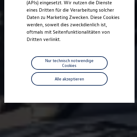
(APIs) eingesetzt. Wir nutzen die Dienste
Motorenöl und Flüssigkeiten
eines Dritten für die Verarbeitung solcher
Räder und Reifen
Pannen- und Unfallhilfe
Daten zu Marketing Zwecken. Diese Cookies
Economy Service
werden, soweit dies zweckdienlich ist,
Volkswagen Teile
oftmals mit Seitenfunktionalitäten von
Zubehör
Modellspezifisches Zubehör
Dritten verlinkt.
Schutz und Pflege
Transport
Entertainment und Elektronik
Individualisieren
Nur technisch notwendige
Wallbox und Ladekabel
Cookies
Digitale Extras
Dienste für Ihr Modell finden
Alle akzeptieren
Volkswagen Apps, Login und Shop
Handy und Fahrzeug verbinden
Updates für Software, Karten und Radio
Über Ihr Auto
Vorgängermodelle
Kundeninformationen
Volkswagen Kundenbetreuung
Warn- und Kontrollleuchten
Assistenzsysteme
Digitale Betriebsanleitung
Live Beratung