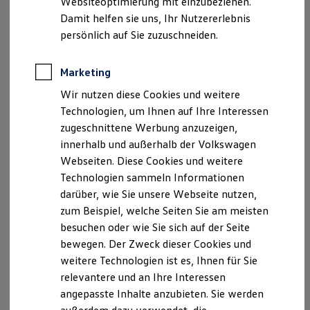
Websiteoptimierung mit einzubeziehen.
Elektrofahrzeugkonzepte
Damit helfen sie uns, Ihr Nutzererlebnis
ID. EVERY1
Reichweite
persönlich auf Sie zuzuschneiden.
Reichweite der ID. Modelle
Impressum
Nutzungsbedingungen
Reichweite im Winter
Datenschutzerklärungen
Cookie-Richtlinie
Rekuperation
Marketing
Laden
Lizenzhinweise Dritter
Wir nutzen diese Cookies und weitere
Laden unterwegs
Angaben zum Digital Services Act (DSA)
EU Data Act
Laden Zuhause
Technologien, um Ihnen auf Ihre Interessen
Produktsicherheitsinformationen
Vertrag Widerrufen
Ladestationen finden
zugeschnittene Werbung anzuzeigen,
Ladezeitensimulator
innerhalb und außerhalb der Volkswagen
Batterie
Sicherheit
Webseiten. Diese Cookies und weitere
Disclaimer von Volkswagen AG
Garantie und Lebensdauer
Technologien sammeln Informationen
Nachhaltigkeit
Die in dieser Darstellung gezeigten Fahrzeuge und
darüber, wie Sie unsere Webseite nutzen,
Technologie
Ausstattungen können in einzelnen Details vom aktuellen
Kosten und Kauf
zum Beispiel, welche Seiten Sie am meisten
Verbrauchskosten
deutschen Lieferprogramm abweichen. Abgebildet sind
besuchen oder wie Sie sich auf der Seite
Kaufoptionen
teilweise Sonderausstattungen der Fahrzeuge gegen
bewegen. Der Zweck dieser Cookies und
E-Auto-Förderung
Mehrpreis.
Software und Konnektivität
weitere Technologien ist es, Ihnen für Sie
Bitte beachten Sie auch unseren Konfigurator für eine
Die ID. Software 6
relevantere und an Ihre Interessen
Übersicht der aktuell verfügbaren Modelle und Ausstattungen.
ID. Software Versionen und Updates
angepasste Inhalte anzubieten. Sie werden
Digitale Extras
Die angegebenen Verbrauchs- und Emissionswerte beziehen
Schnittstellen zu Ihrem ID.